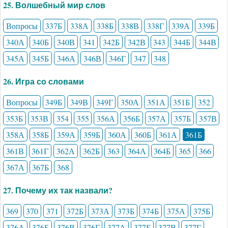
25. Волшебный мир слов
Вопросы
337Б
338А
338Б
338В
338Г
339А
339Б
340А
340Б
340В
341
342Б
342В
343
344Б
344В
345А
345Б
346А
346В
346Г
347
348
26. Игра со словами
Вопросы
349Б
349В
349Г
350А
351А
351Б
352
353Б
353В
354
355
356А
356Б
357А
357Б
357В
358А
358Б
359А
359Б
360А
360Б
361А
361Б
361В
361Г
362А
362Б
363
364А
364Б
365
366
367А
367Б
368
27. Почему их так назвали?
369
370
371
372Б
373А
373Б
374Б
375А
375Б
376А
376Б
376В
376Г
377А
377Б
377В
377Г