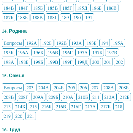
184В
184Г
185Б
185В
185Г
185Д
186Б
186В
187Б
188Б
188В
188Г
189
190
191
14. Родина
Вопросы
192А
192Б
192В
193А
193Б
194
195А
195Б
196А
196Б
196В
196Г
197А
197Б
197В
198А
198Б
199Б
199В
199Г
199Д
200
201
202
15. Семья
Вопросы
203
204А
204Б
205
206
207
208А
208Б
208В
208Г
209А
209Б
210А
210Б
211
212А
212Б
213
214Б
215
216Б
216В
216Г
217А
217Б
218
219
220
221
16. Труд