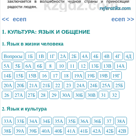
<< есеп
есеп >>
1. КУЛЬТУРА: ЯЗЫК И ОБЩЕНИЕ
1. Язык в жизни человека
Вопросы
1Б
1В
1Г
2А
2Б
4А
4Б
4В
4Г
4Д
5А
5Б
6А
6Б
8
10
11
12
13Б
13В
14А
14Б
15Б
15В
16
17
18
19А
19Б
19В
19Г
20А
20Б
21А
21Б
22
23
24А
24Б
25А
25Б
26
27А
27Б
28
29
30А
30Б
30В
31
32
2. Язык и культура
33А
33Б
34А
34Б
35А
35Б
36А
36Б
37
38А
38Б
39А
39Б
40А
40Б
41А
41Б
42А
42Б
42В