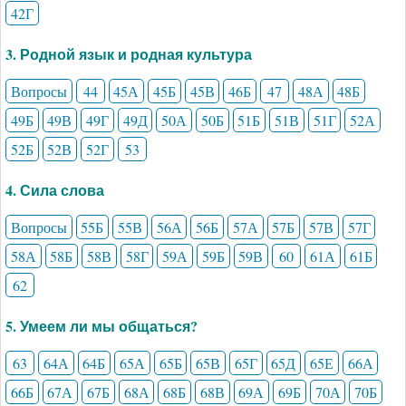
42Г
3. Родной язык и родная культура
Вопросы
44
45А
45Б
45В
46Б
47
48А
48Б
49Б
49В
49Г
49Д
50А
50Б
51Б
51В
51Г
52А
52Б
52В
52Г
53
4. Сила слова
Вопросы
55Б
55В
56А
56Б
57А
57Б
57В
57Г
58А
58Б
58В
58Г
59А
59Б
59В
60
61А
61Б
62
5. Умеем ли мы общаться?
63
64А
64Б
65А
65Б
65В
65Г
65Д
65Е
66А
66Б
67А
67Б
68А
68Б
68В
69А
69Б
70А
70Б