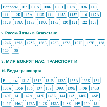
Вопросы
107
108А
108Б
108В
109А
109Б
110
111
112Б
113А
113Б
114
115А
115Б
116
117А
117Б
118А
118Б
119А
119Б
120
121
122
123
9. Русский язык в Казахстане
124Б
125А
125Б
126А
126Б
127А
127Б
127В
128
129
130
2. МИР ВОКРУГ НАС: ТРАНСПОРТ И
10. Виды транспорта
Вопросы
131А
131Б
131В
132А
133А
133Б
134
135А
135Б
136
137
138
139А
139Б
140Б
140В
140Г
141
142А
142Б
143Б
144
145
146Б
146В
146Г
146Д
147А
147Б
148А
148Б
149
150
151