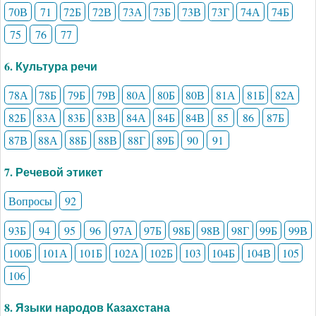
70В
71
72Б
72В
73А
73Б
73В
73Г
74А
74Б
75
76
77
6. Культура речи
78А
78Б
79Б
79В
80А
80Б
80В
81А
81Б
82А
82Б
83А
83Б
83В
84А
84Б
84В
85
86
87Б
87В
88А
88Б
88В
88Г
89Б
90
91
7. Речевой этикет
Вопросы
92
93Б
94
95
96
97А
97Б
98Б
98В
98Г
99Б
99В
100Б
101А
101Б
102А
102Б
103
104Б
104В
105
106
8. Языки народов Казахстана