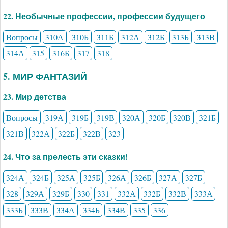
22. Необычные профессии, профессии будущего
Вопросы
310А
310Б
311Б
312А
312Б
313Б
313В
314А
315
316Б
317
318
5. МИР ФАНТАЗИЙ
23. Мир детства
Вопросы
319А
319Б
319В
320А
320Б
320В
321Б
321В
322А
322Б
322В
323
24. Что за прелесть эти сказки!
324А
324Б
325А
325Б
326А
326Б
327А
327Б
328
329А
329Б
330
331
332А
332Б
332В
333А
333Б
333В
334А
334Б
334В
335
336