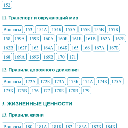
152
11. Транспорт и окружающий мир
Вопросы
153
154А
154Б
155А
155Б
155В
157Б
158
159А
159Б
160А
160Б
161Б
161В
162А
162Б
162В
162Г
163
164А
164Б
165
166
167А
167Б
168
169А
169Б
169В
170
171
12. Правила дорожного движения
Вопросы
172А
172Б
173А
173Б
174А
174Б
175А
175Б
175В
176
177
178Б
178В
179
3. ЖИЗНЕННЫЕ ЦЕННОСТИ
13. Правила жизни
Вопросы
180
181А
181Б
182
183А
183Б
184Б