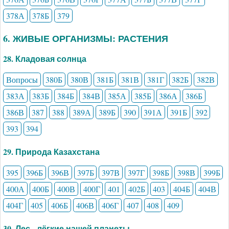
378А
378Б
379
6. ЖИВЫЕ ОРГАНИЗМЫ: РАСТЕНИЯ
28. Кладовая солнца
Вопросы
380Б
380В
381Б
381В
381Г
382Б
382В
383А
383Б
384Б
384В
385А
385Б
386А
386Б
386В
387
388
389А
389Б
390
391А
391Б
392
393
394
29. Природа Казахстана
395
396Б
396В
397Б
397В
397Г
398Б
398В
399Б
400А
400Б
400В
400Г
401
402Б
403
404Б
404В
404Г
405
406Б
406В
406Г
407
408
409
30. Лес - лёгкие нашей планеты