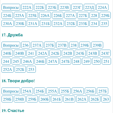
Вопросы
222А
222Б
223Б
223В
223Г
223Д
224А
224Б
225А
225Б
226А
226Б
227А
227Б
228
229Б
230А
230Б
231А
231Б
232А
232Б
233Б
234
235
17. Дружба
Вопросы
236
237А
237Б
237В
238
239Б
239В
240Б
240В
241
242А
242Б
242В
243Б
243В
243Г
244
245
246А
246Б
247А
247Б
248
249
250
251
252А
252Б
253
18. Твори добро!
Вопросы
254А
254Б
255А
255Б
256А
256Б
257Б
258Б
258В
259Б
260Б
261Б
261В
262А
262Б
263
19. Счастье