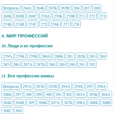
Вопросы
264А
264Б
265Б
265В
266
267
268
269Б
269В
269Г
270А
270Б
270В
271
272
273
274Б
274В
274Г
275
276Б
277
278
4. МИР ПРОФЕССИЙ
20. Люди и их профессии
279А
279Б
279В
280А
280Б
281
282Б
283
284
285
286
287А
287Б
288
289
290
291
292
21. Все профессии важны
Вопросы
293А
293Б
293В
294А
294Б
295
296А
296Б
297
298
299
300
301
302
303А
303Б
304А
304Б
304В
305
306Б
307А
307Б
308А
308Б
308В
308Г
309