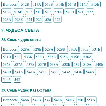
Вопросы
512Б
513А
513Б
514Б
514В
514Г
515Б
516Б
516В
517
518
519
520Б
520В
521
522
523А
523Б
524
525
526
527
9. ЧУДЕСА СВЕТА
38. Семь чудес света
Вопросы
528А
528Б
529А
529Б
530А
530Б
531Б
531В
532
533Б
533В
535А
535Б
535В
536А
536Б
537А
537Б
537В
538А
538Б
539
540А
540Б
540В
541А
541Б
542А
542Б
543А
543Б
544А
544Б
545
39. Семь чудес Казахстана
Вопросы
546Б
546В
547
548Б
548В
550
551А