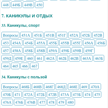
448
449Б
449В
450
7. КАНИКУЛЫ И ОТДЫХ
33. Каникулы, спорт
Вопросы
451А
451Б
451В
451Г
452А
452Б
452В
453
454А
454Б
455А
455Б
455В
455Г
456А
456Б
457
458А
458Б
458В
459А
459Б
459В
459Г
459Д
459Е
460
461
462А
462Б
462В
463А
463Б
464
465
466
467
34. Каникулы с пользой
Вопросы
468Б
468В
468Г
468Д
468Е
469
470А
470Б
471
472А
472Б
472В
473А
473Б
474
475
476А
476Б
476В
477
478
479
480