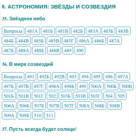
8. АСТРОНОМИЯ: ЗВЁЗДЫ И СОЗВЕЗДИЯ
35. Звёздное небо
Вопросы
481А
481Б
481В
482Б
483А
483Б
483В
484Б
484В
485Б
485В
485Г
486А
486Б
487А
487Б
488А
488Б
488В
489
490
36. В мире созвездий
Вопросы
491
492Б
492В
493
494
495
496
497А
497Б
497В
497Г
498А
498Б
499
500А
500Б
500В
501Б
501В
501Г
502
503Б
503В
503Г
504
505
506А
506Б
507Б
507В
507Г
508А
508Б
508В
509А
509Б
510
511
37. Пусть всегда будет солнце!