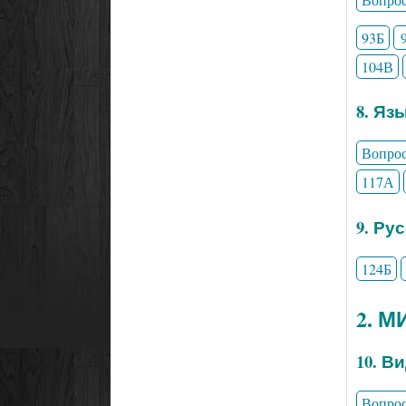
93Б
104В
8. Яз
Вопро
117А
9. Ру
124Б
2. 
10. В
Вопро