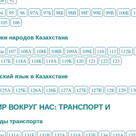
94
95
96
97А
97Б
98Б
98В
98Г
99Б
99В
100Б
105
106
ыки народов Казахстана
сы
107
108А
108Б
108В
109А
109Б
110
111
112Б
117Б
118А
118Б
119А
119Б
120
121
122
123
сский язык в Казахстане
125А
125Б
126А
126Б
127А
127Б
127В
128
129
13
МИР ВОКРУГ НАС: ТРАНСПОРТ И
иды транспорта
сы
131А
131Б
131В
132А
133А
133Б
134
135А
135