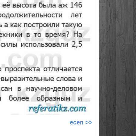
есеп >>