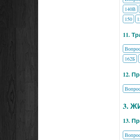
140В
150
1
11. Т
Вопро
162Б
12. П
Вопро
3. 
13. П
Вопро