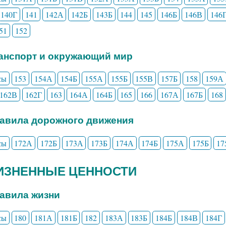
140Г
141
142А
142Б
143Б
144
145
146Б
146В
146
51
152
ранспорт и окружающий мир
сы
153
154А
154Б
155А
155Б
155В
157Б
158
159А
162В
162Г
163
164А
164Б
165
166
167А
167Б
168
равила дорожного движения
сы
172А
172Б
173А
173Б
174А
174Б
175А
175Б
17
ЖИЗНЕННЫЕ ЦЕННОСТИ
равила жизни
сы
180
181А
181Б
182
183А
183Б
184Б
184В
184Г