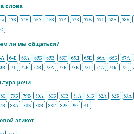
ла слова
сы
55Б
55В
56А
56Б
57А
57Б
57В
57Г
58А
58Б
62
еем ли мы общаться?
4А
64Б
65А
65Б
65В
65Г
65Д
65Е
66А
66Б
67А
70В
71
72Б
72В
73А
73Б
73В
73Г
74А
74Б
75
льтура речи
78Б
79Б
79В
80А
80Б
80В
81А
81Б
82А
82Б
83А
87В
88А
88Б
88В
88Г
89Б
90
91
чевой этикет
сы
92