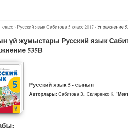
5 класс
›
Русский язык Сабитова 5 класс 2017
›
Упражнение 5
н үй жұмыстары Русский язык Сабито
жнение 535В
Русский язык 5 - сынып
Авторлары:
Сабитова З., Скляренко К.
"Мек
абы: