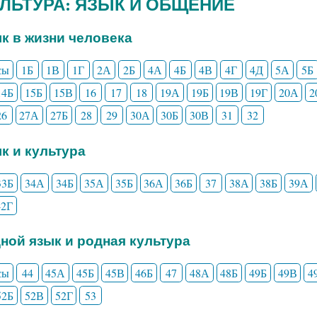
КУЛЬТУРА: ЯЗЫК И ОБЩЕНИЕ
ык в жизни человека
сы
1Б
1В
1Г
2А
2Б
4А
4Б
4В
4Г
4Д
5А
5Б
14Б
15Б
15В
16
17
18
19А
19Б
19В
19Г
20А
2
26
27А
27Б
28
29
30А
30Б
30В
31
32
ык и культура
33Б
34А
34Б
35А
35Б
36А
36Б
37
38А
38Б
39А
42Г
дной язык и родная культура
сы
44
45А
45Б
45В
46Б
47
48А
48Б
49Б
49В
4
52Б
52В
52Г
53