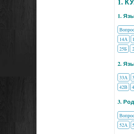
1. 
1. Яз
Вопро
14А
25Б
2. Яз
33А
42В
3. Ро
Вопро
52А