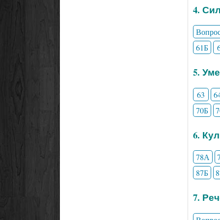
4. Си
Вопро
61Б
5. Ум
63
6
70Б
6. Ку
78А
87Б
7. Ре
Вопро