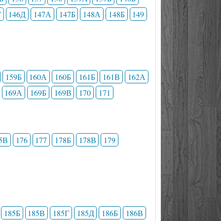
Г
146Д
147А
147Б
148А
148Б
149
159Б
160А
160Б
161Б
161В
162А
169А
169Б
169В
170
171
5В
176
177
178Б
178В
179
185Б
185В
185Г
185Д
186Б
186В