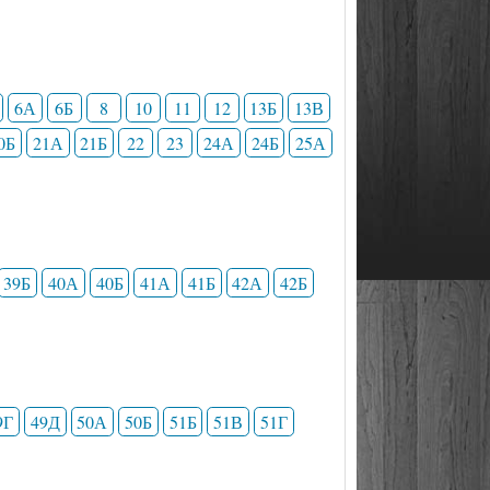
6А
6Б
8
10
11
12
13Б
13В
0Б
21А
21Б
22
23
24А
24Б
25А
39Б
40А
40Б
41А
41Б
42А
42Б
9Г
49Д
50А
50Б
51Б
51В
51Г