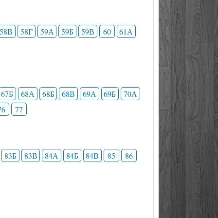
58В
58Г
59А
59Б
59В
60
61А
67Б
68А
68Б
68В
69А
69Б
70А
76
77
83Б
83В
84А
84Б
84В
85
86