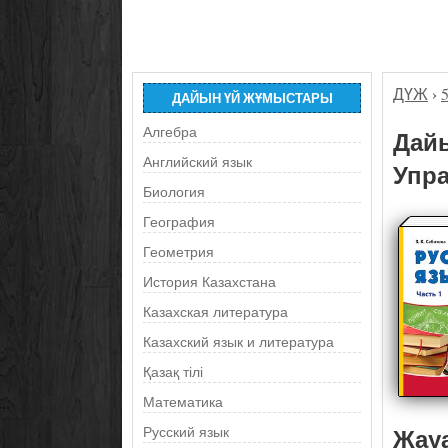
ДҮЖ
›
ДАЙЫН ҮЙ ЖҰМЫСТАРЫ
Алгебра
Дайы
Английский язык
Упра
Биология
География
Геометрия
История Казахстана
Казахская литература
Казахский язык и литература
Қазақ тілі
Математика
Жау
Русский язык