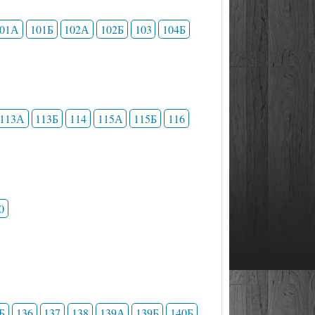
101А
101Б
102А
102Б
103
104Б
113А
113Б
114
115А
115Б
116
0
Б
136
137
138
139А
139Б
140Б