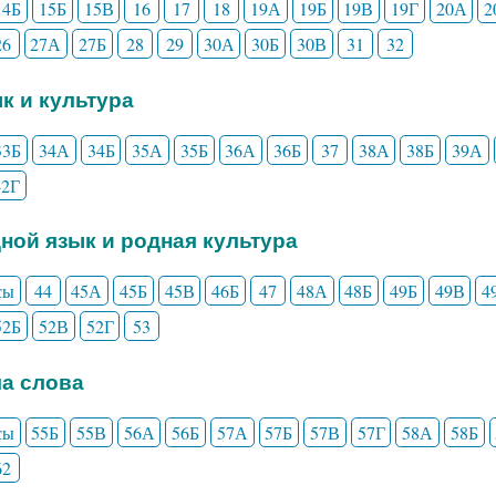
14Б
15Б
15В
16
17
18
19А
19Б
19В
19Г
20А
2
26
27А
27Б
28
29
30А
30Б
30В
31
32
ык и культура
33Б
34А
34Б
35А
35Б
36А
36Б
37
38А
38Б
39А
42Г
дной язык и родная культура
сы
44
45А
45Б
45В
46Б
47
48А
48Б
49Б
49В
4
52Б
52В
52Г
53
ла слова
сы
55Б
55В
56А
56Б
57А
57Б
57В
57Г
58А
58Б
62