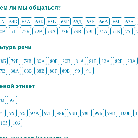
еем ли мы общаться?
4А
64Б
65А
65Б
65В
65Г
65Д
65Е
66А
66Б
67А
70В
71
72Б
72В
73А
73Б
73В
73Г
74А
74Б
75
льтура речи
78Б
79Б
79В
80А
80Б
80В
81А
81Б
82А
82Б
83А
87В
88А
88Б
88В
88Г
89Б
90
91
чевой этикет
сы
92
94
95
96
97А
97Б
98Б
98В
98Г
99Б
99В
100Б
105
106