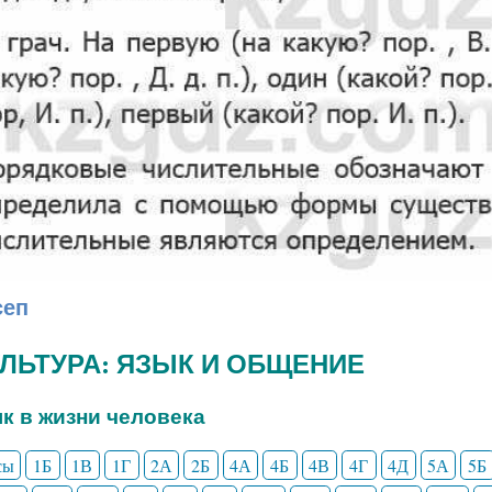
сеп
КУЛЬТУРА: ЯЗЫК И ОБЩЕНИЕ
ык в жизни человека
сы
1Б
1В
1Г
2А
2Б
4А
4Б
4В
4Г
4Д
5А
5Б