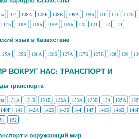
ыки народов Казахстана
сы
107
108А
108Б
108В
109А
109Б
110
111
112Б
117Б
118А
118Б
119А
119Б
120
121
122
123
сский язык в Казахстане
125А
125Б
126А
126Б
127А
127Б
127В
128
129
13
МИР ВОКРУГ НАС: ТРАНСПОРТ И
иды транспорта
сы
131А
131Б
131В
132А
133А
133Б
134
135А
135
140Г
141
142А
142Б
143Б
144
145
146Б
146В
146
51
152
ранспорт и окружающий мир