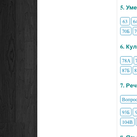
5. Ум
63
6
70Б
6. Ку
78А
87Б
7. Ре
Вопро
93Б
104В