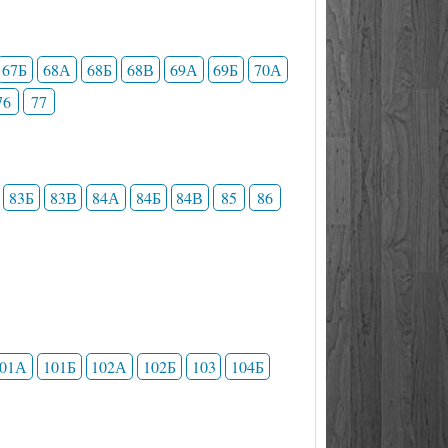
67Б
68А
68Б
68В
69А
69Б
70А
76
77
83Б
83В
84А
84Б
84В
85
86
101А
101Б
102А
102Б
103
104Б