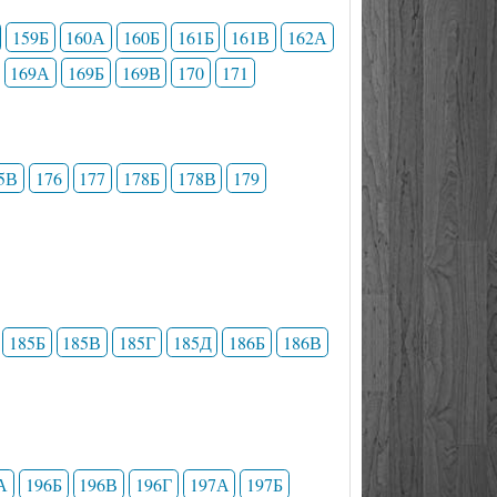
159Б
160А
160Б
161Б
161В
162А
169А
169Б
169В
170
171
5В
176
177
178Б
178В
179
185Б
185В
185Г
185Д
186Б
186В
А
196Б
196В
196Г
197А
197Б