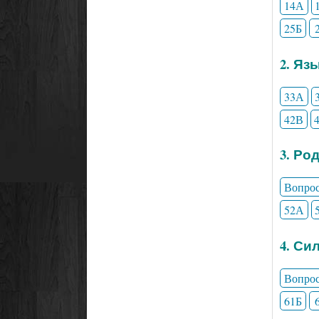
14А
25Б
2. Яз
33А
42В
3. Ро
Вопро
52А
4. Си
Вопро
61Б