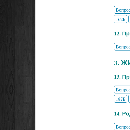
Вопро
162Б
12. П
Вопро
3. 
13. П
Вопро
187Б
14. Р
Вопро