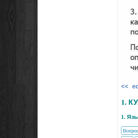
<< е
1. 
1. Яз
Вопро