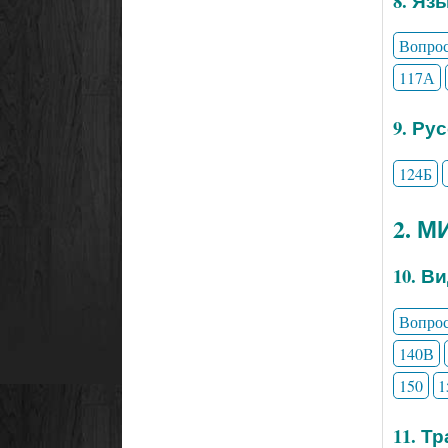
8. Яз
Вопро
117А
9. Ру
124Б
2. 
10. В
Вопро
140В
150
1
11. Т