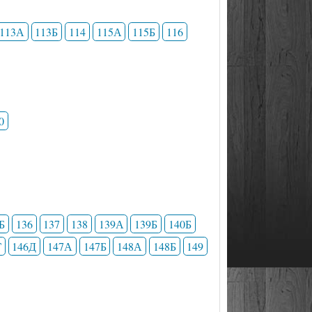
113А
113Б
114
115А
115Б
116
0
Б
136
137
138
139А
139Б
140Б
Г
146Д
147А
147Б
148А
148Б
149