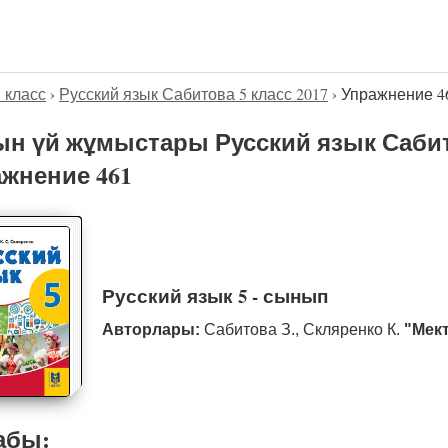
5 класс
›
Русский язык Сабитова 5 класс 2017
›
Упражнение 4
н үй жұмыстары Русский язык Сабито
жнение 461
Русский язык 5 - сынып
Авторлары:
Сабитова З., Скляренко К.
"Мек
абы: