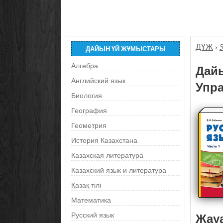
ДҮЖ
›
ДАЙЫН ҮЙ ЖҰМЫСТАРЫ
Алгебра
Дайы
Английский язык
Упра
Биология
География
Геометрия
История Казахстана
Казахская литература
Казахский язык и литература
Қазақ тілі
Математика
Жау
Русский язык