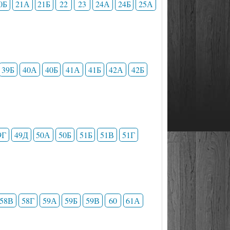
0Б
21А
21Б
22
23
24А
24Б
25А
39Б
40А
40Б
41А
41Б
42А
42Б
9Г
49Д
50А
50Б
51Б
51В
51Г
58В
58Г
59А
59Б
59В
60
61А