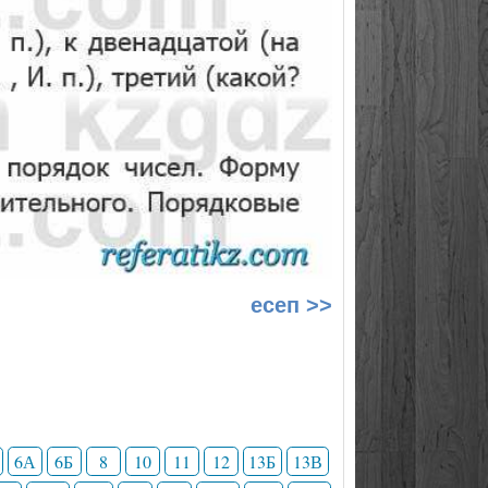
есеп >>
6А
6Б
8
10
11
12
13Б
13В