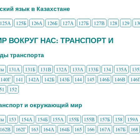
сский язык в Казахстане
125А
125Б
126А
126Б
127А
127Б
127В
128
129
13
МИР ВОКРУГ НАС: ТРАНСПОРТ И
иды транспорта
сы
131А
131Б
131В
132А
133А
133Б
134
135А
135
140Г
141
142А
142Б
143Б
144
145
146Б
146В
146
51
152
ранспорт и окружающий мир
сы
153
154А
154Б
155А
155Б
155В
157Б
158
159А
162В
162Г
163
164А
164Б
165
166
167А
167Б
168