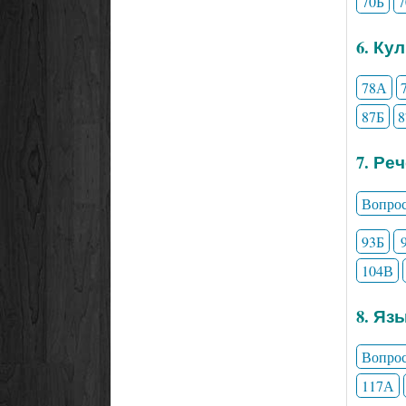
70Б
6. Ку
78А
87Б
7. Ре
Вопро
93Б
104В
8. Яз
Вопро
117А