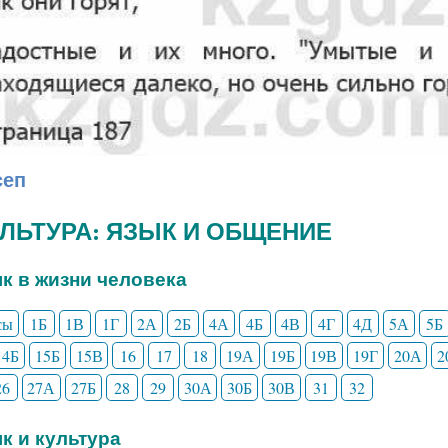
сеп
КУЛЬТУРА: ЯЗЫК И ОБЩЕНИЕ
ык в жизни человека
сы
1Б
1В
1Г
2А
2Б
4А
4Б
4В
4Г
4Д
5А
5Б
14Б
15Б
15В
16
17
18
19А
19Б
19В
19Г
20А
2
26
27А
27Б
28
29
30А
30Б
30В
31
32
ык и культура