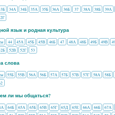
33Б
34А
34Б
35А
35Б
36А
36Б
37
38А
38Б
39А
42Г
дной язык и родная культура
сы
44
45А
45Б
45В
46Б
47
48А
48Б
49Б
49В
4
52Б
52В
52Г
53
ла слова
сы
55Б
55В
56А
56Б
57А
57Б
57В
57Г
58А
58Б
62
еем ли мы общаться?
4А
64Б
65А
65Б
65В
65Г
65Д
65Е
66А
66Б
67А