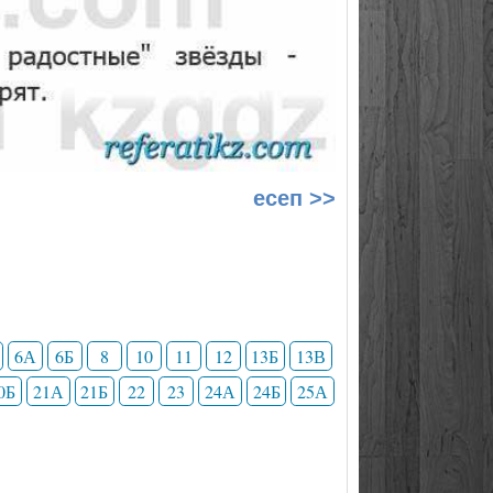
есеп >>
6А
6Б
8
10
11
12
13Б
13В
0Б
21А
21Б
22
23
24А
24Б
25А