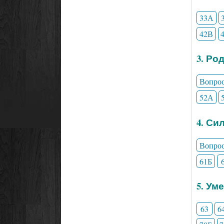
33А
42В
3. Ро
Вопро
52А
4. Си
Вопро
61Б
5. Ум
63
6