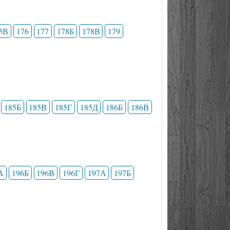
5В
176
177
178Б
178В
179
185Б
185В
185Г
185Д
186Б
186В
А
196Б
196В
196Г
197А
197Б