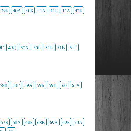
39Б
40А
40Б
41А
41Б
42А
42Б
9Г
49Д
50А
50Б
51Б
51В
51Г
58В
58Г
59А
59Б
59В
60
61А
67Б
68А
68Б
68В
69А
69Б
70А