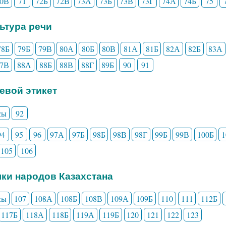
70В
71
72Б
72В
73А
73Б
73В
73Г
74А
74Б
75
льтура речи
78Б
79Б
79В
80А
80Б
80В
81А
81Б
82А
82Б
83А
87В
88А
88Б
88В
88Г
89Б
90
91
чевой этикет
сы
92
94
95
96
97А
97Б
98Б
98В
98Г
99Б
99В
100Б
105
106
ыки народов Казахстана
сы
107
108А
108Б
108В
109А
109Б
110
111
112Б
117Б
118А
118Б
119А
119Б
120
121
122
123