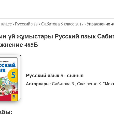
5 класс
›
Русский язык Сабитова 5 класс 2017
›
Упражнение 4
н үй жұмыстары Русский язык Сабито
жнение 485Б
Русский язык 5 - сынып
Авторлары:
Сабитова З., Скляренко К.
"Мек
абы: