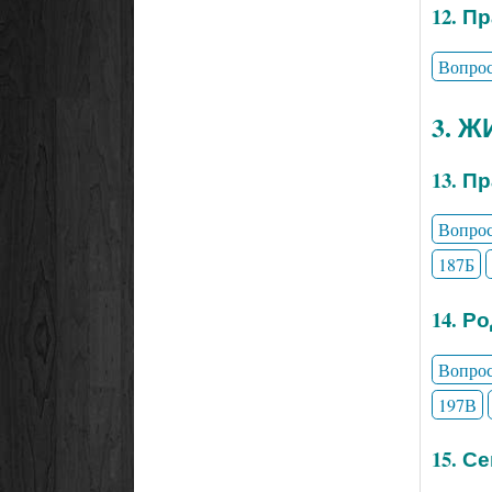
12. П
Вопро
3. 
13. П
Вопро
187Б
14. Р
Вопро
197В
15. С