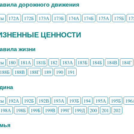
равила дорожного движения
сы
172А
172Б
173А
173Б
174А
174Б
175А
175Б
17
ЖИЗНЕННЫЕ ЦЕННОСТИ
равила жизни
сы
180
181А
181Б
182
183А
183Б
184Б
184В
184Г
188Б
188В
188Г
189
190
191
одина
сы
192А
192Б
192В
193А
193Б
194
195А
195Б
196
198А
198Б
199Б
199В
199Г
199Д
200
201
202
емья