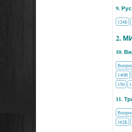
9. Ру
124Б
2. 
10. В
Вопро
140В
150
1
11. Т
Вопро
162Б