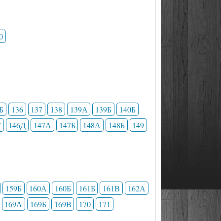
0
Б
136
137
138
139А
139Б
140Б
Г
146Д
147А
147Б
148А
148Б
149
159Б
160А
160Б
161Б
161В
162А
169А
169Б
169В
170
171