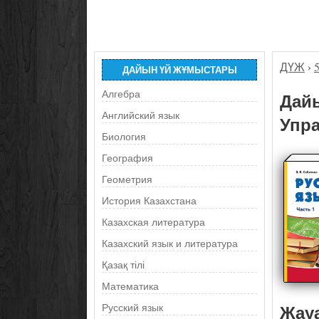
ДҮЖ
›
ДАЙЫН ҮЙ ЖҰМЫСТАРЫ
Алгебра
Дайы
Английский язык
Упра
Биология
География
Геометрия
История Казахстана
Казахская литература
Казахский язык и литература
Қазақ тілі
Математика
Жау
Русский язык