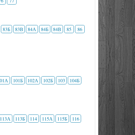
76
77
83Б
83В
84А
84Б
84В
85
86
101А
101Б
102А
102Б
103
104Б
113А
113Б
114
115А
115Б
116