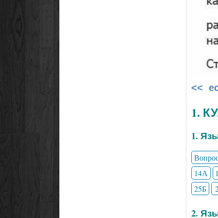
<< е
1. 
1. Яз
Вопро
14А
25Б
2. Яз