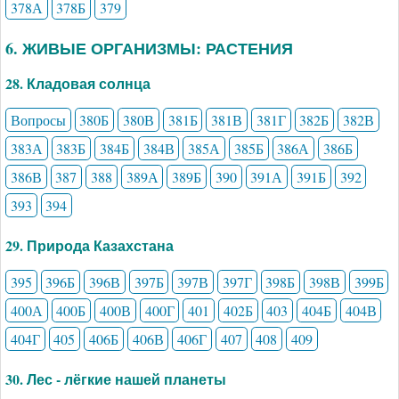
378А
378Б
379
6. ЖИВЫЕ ОРГАНИЗМЫ: РАСТЕНИЯ
28. Кладовая солнца
Вопросы
380Б
380В
381Б
381В
381Г
382Б
382В
383А
383Б
384Б
384В
385А
385Б
386А
386Б
386В
387
388
389А
389Б
390
391А
391Б
392
393
394
29. Природа Казахстана
395
396Б
396В
397Б
397В
397Г
398Б
398В
399Б
400А
400Б
400В
400Г
401
402Б
403
404Б
404В
404Г
405
406Б
406В
406Г
407
408
409
30. Лес - лёгкие нашей планеты