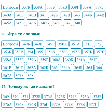
Вопросы
337Б
338А
338Б
338В
338Г
339А
339Б
340А
340Б
340В
341
342Б
342В
343
344Б
344В
345А
345Б
346А
346В
346Г
347
348
26. Игра со словами
Вопросы
349Б
349В
349Г
350А
351А
351Б
352
353Б
353В
354
355
356А
356Б
357А
357Б
357В
358А
358Б
359А
359Б
360А
360Б
361А
361Б
361В
361Г
362А
362Б
363
364А
364Б
365
366
367А
367Б
368
27. Почему их так назвали?
369
370
371
372Б
373А
373Б
374Б
375А
375Б
376А
376Б
376В
376Г
377А
377Б
377В
377Г