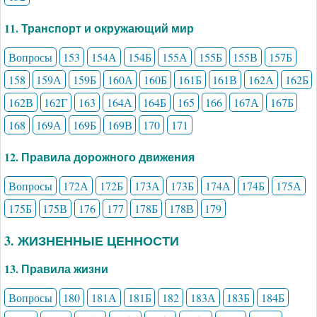
11. Транспорт и окружающий мир
Вопросы
153
154А
154Б
155А
155Б
155В
157Б
158
159А
159Б
160А
160Б
161Б
161В
162А
162Б
162В
162Г
163
164А
164Б
165
166
167А
167Б
168
169А
169Б
169В
170
171
12. Правила дорожного движения
Вопросы
172А
172Б
173А
173Б
174А
174Б
175А
175Б
175В
176
177
178Б
178В
179
3. ЖИЗНЕННЫЕ ЦЕННОСТИ
13. Правила жизни
Вопросы
180
181А
181Б
182
183А
183Б
184Б