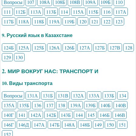
Вопросы
107
108А
108Б
108В
109А
109Б
110
111
112Б
113А
113Б
114
115А
115Б
116
117А
117Б
118А
118Б
119А
119Б
120
121
122
123
9. Русский язык в Казахстане
124Б
125А
125Б
126А
126Б
127А
127Б
127В
128
129
130
2. МИР ВОКРУГ НАС: ТРАНСПОРТ И
10. Виды транспорта
Вопросы
131А
131Б
131В
132А
133А
133Б
134
135А
135Б
136
137
138
139А
139Б
140Б
140В
140Г
141
142А
142Б
143Б
144
145
146Б
146В
146Г
146Д
147А
147Б
148А
148Б
149
150
151
152