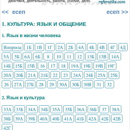
<< есеп
есеп >>
1. КУЛЬТУРА: ЯЗЫК И ОБЩЕНИЕ
1. Язык в жизни человека
Вопросы
1Б
1В
1Г
2А
2Б
4А
4Б
4В
4Г
4Д
5А
5Б
6А
6Б
8
10
11
12
13Б
13В
14А
14Б
15Б
15В
16
17
18
19А
19Б
19В
19Г
20А
20Б
21А
21Б
22
23
24А
24Б
25А
25Б
26
27А
27Б
28
29
30А
30Б
30В
31
32
2. Язык и культура
33А
33Б
34А
34Б
35А
35Б
36А
36Б
37
38А
38Б
39А
39Б
40А
40Б
41А
41Б
42А
42Б
42В
42Г