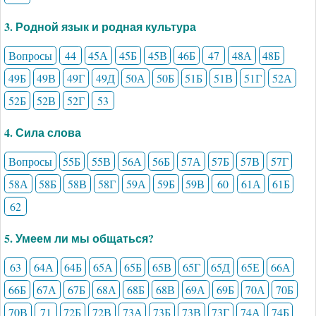
3. Родной язык и родная культура
Вопросы
44
45А
45Б
45В
46Б
47
48А
48Б
49Б
49В
49Г
49Д
50А
50Б
51Б
51В
51Г
52А
52Б
52В
52Г
53
4. Сила слова
Вопросы
55Б
55В
56А
56Б
57А
57Б
57В
57Г
58А
58Б
58В
58Г
59А
59Б
59В
60
61А
61Б
62
5. Умеем ли мы общаться?
63
64А
64Б
65А
65Б
65В
65Г
65Д
65Е
66А
66Б
67А
67Б
68А
68Б
68В
69А
69Б
70А
70Б
70В
71
72Б
72В
73А
73Б
73В
73Г
74А
74Б