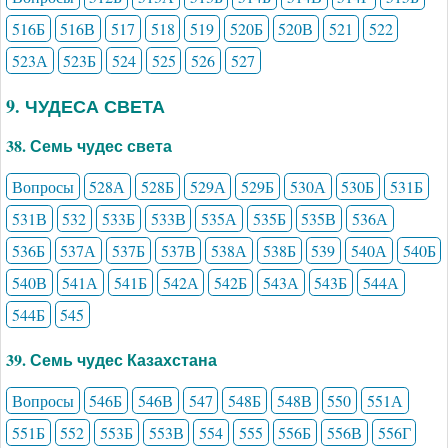
516Б
516В
517
518
519
520Б
520В
521
522
523А
523Б
524
525
526
527
9. ЧУДЕСА СВЕТА
38. Семь чудес света
Вопросы
528А
528Б
529А
529Б
530А
530Б
531Б
531В
532
533Б
533В
535А
535Б
535В
536А
536Б
537А
537Б
537В
538А
538Б
539
540А
540Б
540В
541А
541Б
542А
542Б
543А
543Б
544А
544Б
545
39. Семь чудес Казахстана
Вопросы
546Б
546В
547
548Б
548В
550
551А
551Б
552
553Б
553В
554
555
556Б
556В
556Г