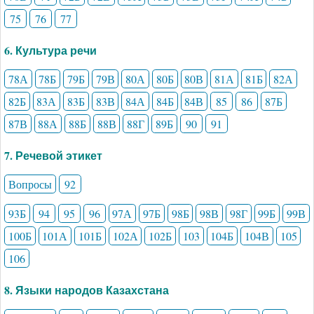
75
76
77
6. Культура речи
78А
78Б
79Б
79В
80А
80Б
80В
81А
81Б
82А
82Б
83А
83Б
83В
84А
84Б
84В
85
86
87Б
87В
88А
88Б
88В
88Г
89Б
90
91
7. Речевой этикет
Вопросы
92
93Б
94
95
96
97А
97Б
98Б
98В
98Г
99Б
99В
100Б
101А
101Б
102А
102Б
103
104Б
104В
105
106
8. Языки народов Казахстана