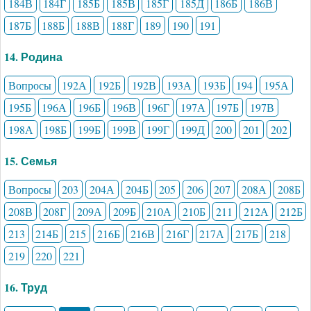
184В
184Г
185Б
185В
185Г
185Д
186Б
186В
187Б
188Б
188В
188Г
189
190
191
14. Родина
Вопросы
192А
192Б
192В
193А
193Б
194
195А
195Б
196А
196Б
196В
196Г
197А
197Б
197В
198А
198Б
199Б
199В
199Г
199Д
200
201
202
15. Семья
Вопросы
203
204А
204Б
205
206
207
208А
208Б
208В
208Г
209А
209Б
210А
210Б
211
212А
212Б
213
214Б
215
216Б
216В
216Г
217А
217Б
218
219
220
221
16. Труд