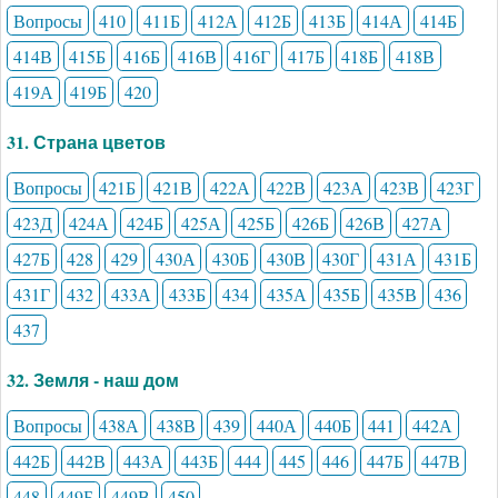
Вопросы
410
411Б
412А
412Б
413Б
414А
414Б
414В
415Б
416Б
416В
416Г
417Б
418Б
418В
419А
419Б
420
31. Страна цветов
Вопросы
421Б
421В
422А
422В
423А
423В
423Г
423Д
424А
424Б
425А
425Б
426Б
426В
427А
427Б
428
429
430А
430Б
430В
430Г
431А
431Б
431Г
432
433А
433Б
434
435А
435Б
435В
436
437
32. Земля - наш дом
Вопросы
438А
438В
439
440А
440Б
441
442А
442Б
442В
443А
443Б
444
445
446
447Б
447В
448
449Б
449В
450