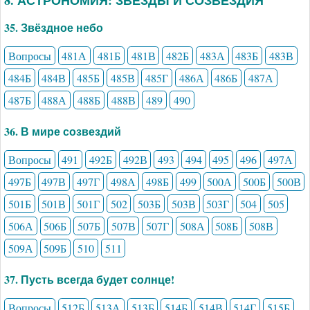
35. Звёздное небо
Вопросы
481А
481Б
481В
482Б
483А
483Б
483В
484Б
484В
485Б
485В
485Г
486А
486Б
487А
487Б
488А
488Б
488В
489
490
36. В мире созвездий
Вопросы
491
492Б
492В
493
494
495
496
497А
497Б
497В
497Г
498А
498Б
499
500А
500Б
500В
501Б
501В
501Г
502
503Б
503В
503Г
504
505
506А
506Б
507Б
507В
507Г
508А
508Б
508В
509А
509Б
510
511
37. Пусть всегда будет солнце!
Вопросы
512Б
513А
513Б
514Б
514В
514Г
515Б