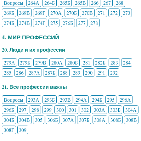
Вопросы
264А
264Б
265Б
265В
266
267
268
269Б
269В
269Г
270А
270Б
270В
271
272
273
274Б
274В
274Г
275
276Б
277
278
4. МИР ПРОФЕССИЙ
20. Люди и их профессии
279А
279Б
279В
280А
280Б
281
282Б
283
284
285
286
287А
287Б
288
289
290
291
292
21. Все профессии важны
Вопросы
293А
293Б
293В
294А
294Б
295
296А
296Б
297
298
299
300
301
302
303А
303Б
304А
304Б
304В
305
306Б
307А
307Б
308А
308Б
308В
308Г
309