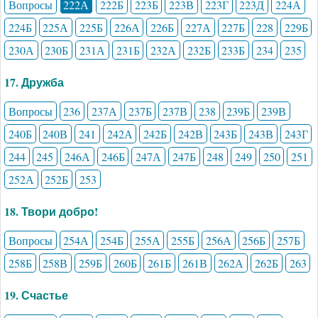
Вопросы
222А
222Б
223Б
223В
223Г
223Д
224А
224Б
225А
225Б
226А
226Б
227А
227Б
228
229Б
230А
230Б
231А
231Б
232А
232Б
233Б
234
235
17. Дружба
Вопросы
236
237А
237Б
237В
238
239Б
239В
240Б
240В
241
242А
242Б
242В
243Б
243В
243Г
244
245
246А
246Б
247А
247Б
248
249
250
251
252А
252Б
253
18. Твори добро!
Вопросы
254А
254Б
255А
255Б
256А
256Б
257Б
258Б
258В
259Б
260Б
261Б
261В
262А
262Б
263
19. Счастье