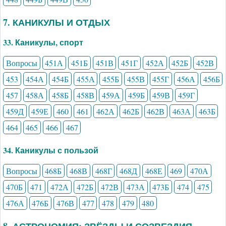
7. КАНИКУЛЫ И ОТДЫХ
33. Каникулы, спорт
Вопросы
451А
451Б
451В
451Г
452А
452Б
452В
453
454А
454Б
455А
455Б
455В
455Г
456А
456Б
457
458А
458Б
458В
459А
459Б
459В
459Г
459Д
459Е
460
461
462А
462Б
462В
463А
463Б
464
465
466
467
34. Каникулы с пользой
Вопросы
468Б
468В
468Г
468Д
468Е
469
470А
470Б
471
472А
472Б
472В
473А
473Б
474
475
476А
476Б
476В
477
478
479
480
8. АСТРОНОМИЯ: ЗВЁЗДЫ И СОЗВЕЗДИЯ