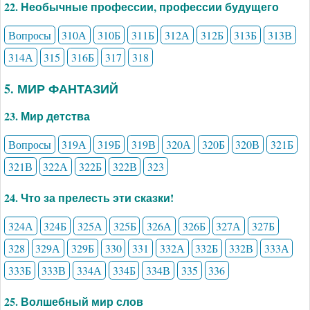
22. Необычные профессии, профессии будущего
Вопросы
310А
310Б
311Б
312А
312Б
313Б
313В
314А
315
316Б
317
318
5. МИР ФАНТАЗИЙ
23. Мир детства
Вопросы
319А
319Б
319В
320А
320Б
320В
321Б
321В
322А
322Б
322В
323
24. Что за прелесть эти сказки!
324А
324Б
325А
325Б
326А
326Б
327А
327Б
328
329А
329Б
330
331
332А
332Б
332В
333А
333Б
333В
334А
334Б
334В
335
336
25. Волшебный мир слов