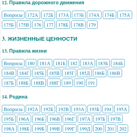
12. Правила дорожного движения
Вопросы
172А
172Б
173А
173Б
174А
174Б
175А
175Б
175В
176
177
178Б
178В
179
3. ЖИЗНЕННЫЕ ЦЕННОСТИ
13. Правила жизни
Вопросы
180
181А
181Б
182
183А
183Б
184Б
184В
184Г
185Б
185В
185Г
185Д
186Б
186В
187Б
188Б
188В
188Г
189
190
191
14. Родина
Вопросы
192А
192Б
192В
193А
193Б
194
195А
195Б
196А
196Б
196В
196Г
197А
197Б
197В
198А
198Б
199Б
199В
199Г
199Д
200
201
202