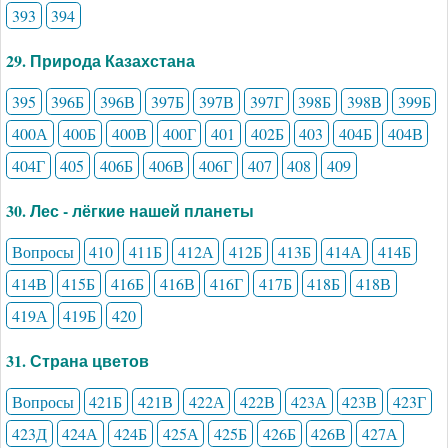
393
394
29. Природа Казахстана
395
396Б
396В
397Б
397В
397Г
398Б
398В
399Б
400А
400Б
400В
400Г
401
402Б
403
404Б
404В
404Г
405
406Б
406В
406Г
407
408
409
30. Лес - лёгкие нашей планеты
Вопросы
410
411Б
412А
412Б
413Б
414А
414Б
414В
415Б
416Б
416В
416Г
417Б
418Б
418В
419А
419Б
420
31. Страна цветов
Вопросы
421Б
421В
422А
422В
423А
423В
423Г
423Д
424А
424Б
425А
425Б
426Б
426В
427А