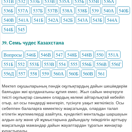
531В
532
533Б
533В
535А
535Б
535В
536А
536Б
537А
537Б
537В
538А
538Б
539
540А
540Б
540В
541А
541Б
542А
542Б
543А
543Б
544А
544Б
545
39. Семь чудес Казахстана
Вопросы
546Б
546В
547
548Б
548В
550
551А
551Б
552
553Б
553В
554
555
556Б
556В
556Г
556Д
557
558
559
560А
560Б
560В
561
Мектеп оқушыларының пәндік оқулықтардың дайын шешімдерім
баяғыдан жиі қолданатыны құпия емес. Жыл сайын меңгеруге
тиісті оқулықтар санымен олардың көлемі айтарлықтай көбейіп
отыр, ал осы пәндерді менгеріп, түсінуге уақыт жеткіліксіз. Осы
себеппен балаларға көмектесу мақсатында, олардан талап
етілетін жүктемелерді азайтуға, күнделікті ментальды шаршауын
алдын-алу және үй жұмыстарына дайындалу тиімділігін арттыру
мақсатында мамандар дайын жауаптардан тұратын жинақтар
құрастырады.