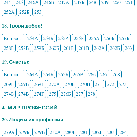
244
245
246А
246Б
247А
247Б
248
249
250
251
252А
252Б
253
18. Твори добро!
Вопросы
254А
254Б
255А
255Б
256А
256Б
257Б
258Б
258В
259Б
260Б
261Б
261В
262А
262Б
263
19. Счастье
Вопросы
264А
264Б
265Б
265В
266
267
268
269Б
269В
269Г
270А
270Б
270В
271
272
273
274Б
274В
274Г
275
276Б
277
278
4. МИР ПРОФЕССИЙ
20. Люди и их профессии
279А
279Б
279В
280А
280Б
281
282Б
283
284