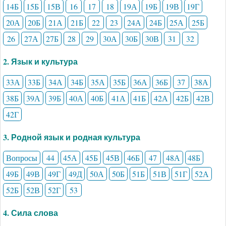
14Б
15Б
15В
16
17
18
19А
19Б
19В
19Г
20А
20Б
21А
21Б
22
23
24А
24Б
25А
25Б
26
27А
27Б
28
29
30А
30Б
30В
31
32
2. Язык и культура
33А
33Б
34А
34Б
35А
35Б
36А
36Б
37
38А
38Б
39А
39Б
40А
40Б
41А
41Б
42А
42Б
42В
42Г
3. Родной язык и родная культура
Вопросы
44
45А
45Б
45В
46Б
47
48А
48Б
49Б
49В
49Г
49Д
50А
50Б
51Б
51В
51Г
52А
52Б
52В
52Г
53
4. Сила слова