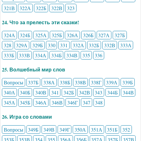
321В
322А
322Б
322В
323
24. Что за прелесть эти сказки!
324А
324Б
325А
325Б
326А
326Б
327А
327Б
328
329А
329Б
330
331
332А
332Б
332В
333А
333Б
333В
334А
334Б
334В
335
336
25. Волшебный мир слов
Вопросы
337Б
338А
338Б
338В
338Г
339А
339Б
340А
340Б
340В
341
342Б
342В
343
344Б
344В
345А
345Б
346А
346В
346Г
347
348
26. Игра со словами
Вопросы
349Б
349В
349Г
350А
351А
351Б
352
353Б
353В
354
355
356А
356Б
357А
357Б
357В