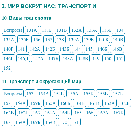
2. МИР ВОКРУГ НАС: ТРАНСПОРТ И
10. Виды транспорта
Вопросы
131А
131Б
131В
132А
133А
133Б
134
135А
135Б
136
137
138
139А
139Б
140Б
140В
140Г
141
142А
142Б
143Б
144
145
146Б
146В
146Г
146Д
147А
147Б
148А
148Б
149
150
151
152
11. Транспорт и окружающий мир
Вопросы
153
154А
154Б
155А
155Б
155В
157Б
158
159А
159Б
160А
160Б
161Б
161В
162А
162Б
162В
162Г
163
164А
164Б
165
166
167А
167Б
168
169А
169Б
169В
170
171