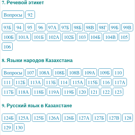
7. Речевой этикет
Вопросы
92
93Б
94
95
96
97А
97Б
98Б
98В
98Г
99Б
99В
100Б
101А
101Б
102А
102Б
103
104Б
104В
105
106
8. Языки народов Казахстана
Вопросы
107
108А
108Б
108В
109А
109Б
110
111
112Б
113А
113Б
114
115А
115Б
116
117А
117Б
118А
118Б
119А
119Б
120
121
122
123
9. Русский язык в Казахстане
124Б
125А
125Б
126А
126Б
127А
127Б
127В
128
129
130