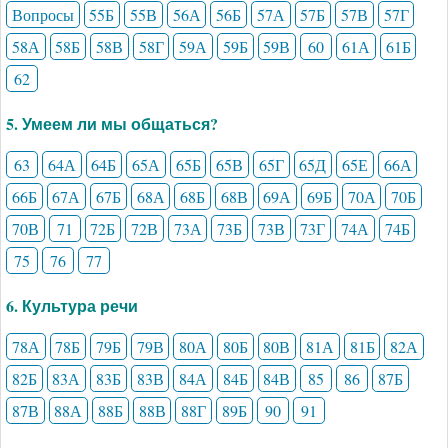
Вопросы
55Б
55В
56А
56Б
57А
57Б
57В
57Г
58А
58Б
58В
58Г
59А
59Б
59В
60
61А
61Б
62
5. Умеем ли мы общаться?
63
64А
64Б
65А
65Б
65В
65Г
65Д
65Е
66А
66Б
67А
67Б
68А
68Б
68В
69А
69Б
70А
70Б
70В
71
72Б
72В
73А
73Б
73В
73Г
74А
74Б
75
76
77
6. Культура речи
78А
78Б
79Б
79В
80А
80Б
80В
81А
81Б
82А
82Б
83А
83Б
83В
84А
84Б
84В
85
86
87Б
87В
88А
88Б
88В
88Г
89Б
90
91