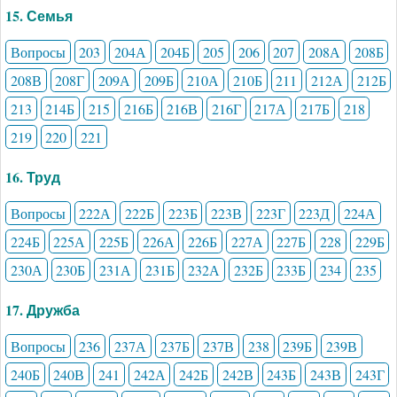
15. Семья
Вопросы
203
204А
204Б
205
206
207
208А
208Б
208В
208Г
209А
209Б
210А
210Б
211
212А
212Б
213
214Б
215
216Б
216В
216Г
217А
217Б
218
219
220
221
16. Труд
Вопросы
222А
222Б
223Б
223В
223Г
223Д
224А
224Б
225А
225Б
226А
226Б
227А
227Б
228
229Б
230А
230Б
231А
231Б
232А
232Б
233Б
234
235
17. Дружба
Вопросы
236
237А
237Б
237В
238
239Б
239В
240Б
240В
241
242А
242Б
242В
243Б
243В
243Г