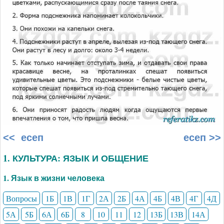
<< есеп
есеп >>
1. КУЛЬТУРА: ЯЗЫК И ОБЩЕНИЕ
1. Язык в жизни человека
Вопросы
1Б
1В
1Г
2А
2Б
4А
4Б
4В
4Г
4Д
5А
5Б
6А
6Б
8
10
11
12
13Б
13В
14А