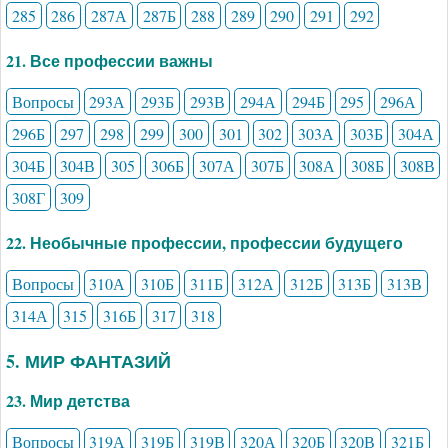
285
286
287А
287Б
288
289
290
291
292
21. Все профессии важны
Вопросы
293А
293Б
293В
294А
294Б
295
296А
296Б
297
298
299
300
301
302
303А
303Б
304А
304Б
304В
305
306Б
307А
307Б
308А
308Б
308В
308Г
309
22. Необычные профессии, профессии будущего
Вопросы
310А
310Б
311Б
312А
312Б
313Б
313В
314А
315
316Б
317
318
5. МИР ФАНТАЗИЙ
23. Мир детства
Вопросы
319А
319Б
319В
320А
320Б
320В
321Б