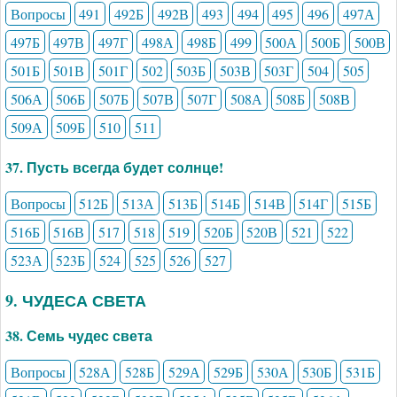
Вопросы
491
492Б
492В
493
494
495
496
497А
497Б
497В
497Г
498А
498Б
499
500А
500Б
500В
501Б
501В
501Г
502
503Б
503В
503Г
504
505
506А
506Б
507Б
507В
507Г
508А
508Б
508В
509А
509Б
510
511
37. Пусть всегда будет солнце!
Вопросы
512Б
513А
513Б
514Б
514В
514Г
515Б
516Б
516В
517
518
519
520Б
520В
521
522
523А
523Б
524
525
526
527
9. ЧУДЕСА СВЕТА
38. Семь чудес света
Вопросы
528А
528Б
529А
529Б
530А
530Б
531Б