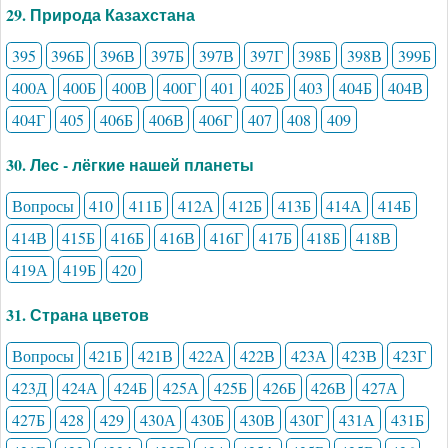
29. Природа Казахстана
395
396Б
396В
397Б
397В
397Г
398Б
398В
399Б
400А
400Б
400В
400Г
401
402Б
403
404Б
404В
404Г
405
406Б
406В
406Г
407
408
409
30. Лес - лёгкие нашей планеты
Вопросы
410
411Б
412А
412Б
413Б
414А
414Б
414В
415Б
416Б
416В
416Г
417Б
418Б
418В
419А
419Б
420
31. Страна цветов
Вопросы
421Б
421В
422А
422В
423А
423В
423Г
423Д
424А
424Б
425А
425Б
426Б
426В
427А
427Б
428
429
430А
430Б
430В
430Г
431А
431Б