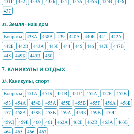
431Г
432
433А
433Б
434
435А
435Б
435В
436
437
32. Земля - наш дом
Вопросы
438А
438В
439
440А
440Б
441
442А
442Б
442В
443А
443Б
444
445
446
447Б
447В
448
449Б
449В
450
7. КАНИКУЛЫ И ОТДЫХ
33. Каникулы, спорт
Вопросы
451А
451Б
451В
451Г
452А
452Б
452В
453
454А
454Б
455А
455Б
455В
455Г
456А
456Б
457
458А
458Б
458В
459А
459Б
459В
459Г
459Д
459Е
460
461
462А
462Б
462В
463А
463Б
464
465
466
467