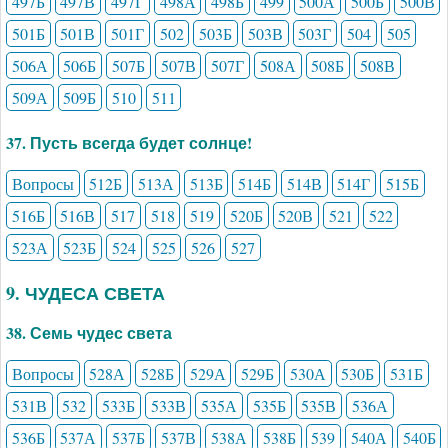
497Б
497В
497Г
498А
498Б
499
500А
500Б
500В
501Б
501В
501Г
502
503Б
503В
503Г
504
505
506А
506Б
507Б
507В
507Г
508А
508Б
508В
509А
509Б
510
511
37. Пусть всегда будет солнце!
Вопросы
512Б
513А
513Б
514Б
514В
514Г
515Б
516Б
516В
517
518
519
520Б
520В
521
522
523А
523Б
524
525
526
527
9. ЧУДЕСА СВЕТА
38. Семь чудес света
Вопросы
528А
528Б
529А
529Б
530А
530Б
531Б
531В
532
533Б
533В
535А
535Б
535В
536А
536Б
537А
537Б
537В
538А
538Б
539
540А
540Б