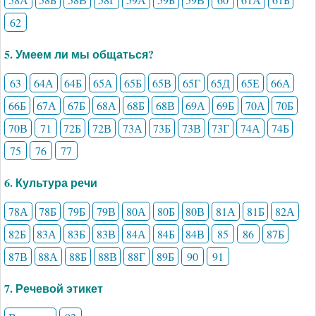
62
5. Умеем ли мы общаться?
63
64А
64Б
65А
65Б
65В
65Г
65Д
65Е
66А
66Б
67А
67Б
68А
68Б
68В
69А
69Б
70А
70Б
70В
71
72Б
72В
73А
73Б
73В
73Г
74А
74Б
75
76
77
6. Культура речи
78А
78Б
79Б
79В
80А
80Б
80В
81А
81Б
82А
82Б
83А
83Б
83В
84А
84Б
84В
85
86
87Б
87В
88А
88Б
88В
88Г
89Б
90
91
7. Речевой этикет