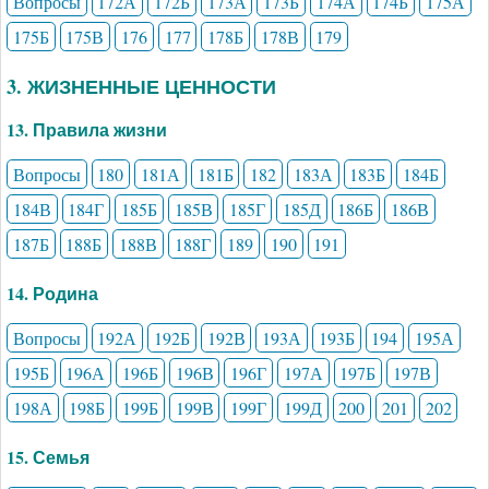
Вопросы
172А
172Б
173А
173Б
174А
174Б
175А
175Б
175В
176
177
178Б
178В
179
3. ЖИЗНЕННЫЕ ЦЕННОСТИ
13. Правила жизни
Вопросы
180
181А
181Б
182
183А
183Б
184Б
184В
184Г
185Б
185В
185Г
185Д
186Б
186В
187Б
188Б
188В
188Г
189
190
191
14. Родина
Вопросы
192А
192Б
192В
193А
193Б
194
195А
195Б
196А
196Б
196В
196Г
197А
197Б
197В
198А
198Б
199Б
199В
199Г
199Д
200
201
202
15. Семья