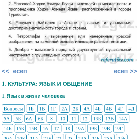
<< есеп
есеп >>
1. КУЛЬТУРА: ЯЗЫК И ОБЩЕНИЕ
1. Язык в жизни человека
Вопросы
1Б
1В
1Г
2А
2Б
4А
4Б
4В
4Г
4Д
5А
5Б
6А
6Б
8
10
11
12
13Б
13В
14А
14Б
15Б
15В
16
17
18
19А
19Б
19В
19Г
20А
20Б
21А
21Б
22
23
24А
24Б
25А
25Б