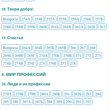
18. Твори добро!
Вопросы
254А
254Б
255А
255Б
256А
256Б
257Б
258Б
258В
259Б
260Б
261Б
261В
262А
262Б
263
19. Счастье
Вопросы
264А
264Б
265Б
265В
266
267
268
269Б
269В
269Г
270А
270Б
270В
271
272
273
274Б
274В
274Г
275
276Б
277
278
4. МИР ПРОФЕССИЙ
20. Люди и их профессии
279А
279Б
279В
280А
280Б
281
282Б
283
284
285
286
287А
287Б
288
289
290
291
292