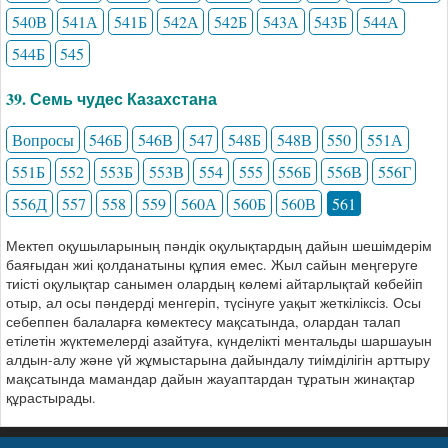
540В
541А
541Б
542А
542Б
543А
543Б
544А
544Б
545
39. Семь чудес Казахстана
Вопросы
546Б
546В
547
548Б
548В
550
551А
551Б
552
553Б
553В
554
555
556Б
556В
556Г
556Д
557
558
559
560А
560Б
560В
561
Мектеп оқушыларының пәндік оқулықтардың дайын шешімдерім
баяғыдан жиі қолданатыны құпия емес. Жыл сайын меңгеруге
тиісті оқулықтар санымен олардың көлемі айтарлықтай көбейіп
отыр, ал осы пәндерді менгеріп, түсінуге уақыт жеткіліксіз. Осы
себеппен балаларға көмектесу мақсатында, олардан талап
етілетін жүктемелерді азайтуға, күнделікті ментальды шаршауын
алдын-алу және үй жұмыстарына дайындалу тиімділігін арттыру
мақсатында мамандар дайын жауаптардан тұратын жинақтар
құрастырады.