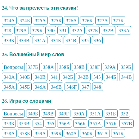
24. Что за прелесть эти сказки!
324А
324Б
325А
325Б
326А
326Б
327А
327Б
328
329А
329Б
330
331
332А
332Б
332В
333А
333Б
333В
334А
334Б
334В
335
336
25. Волшебный мир слов
Вопросы
337Б
338А
338Б
338В
338Г
339А
339Б
340А
340Б
340В
341
342Б
342В
343
344Б
344В
345А
345Б
346А
346В
346Г
347
348
26. Игра со словами
Вопросы
349Б
349В
349Г
350А
351А
351Б
352
353Б
353В
354
355
356А
356Б
357А
357Б
357В
358А
358Б
359А
359Б
360А
360Б
361А
361Б