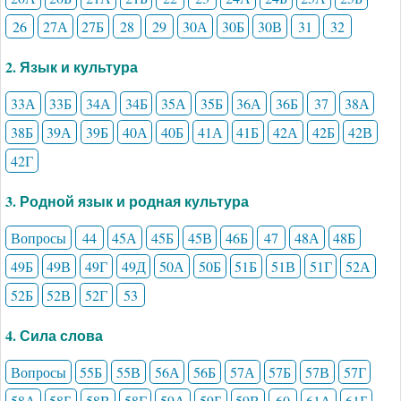
26
27А
27Б
28
29
30А
30Б
30В
31
32
2. Язык и культура
33А
33Б
34А
34Б
35А
35Б
36А
36Б
37
38А
38Б
39А
39Б
40А
40Б
41А
41Б
42А
42Б
42В
42Г
3. Родной язык и родная культура
Вопросы
44
45А
45Б
45В
46Б
47
48А
48Б
49Б
49В
49Г
49Д
50А
50Б
51Б
51В
51Г
52А
52Б
52В
52Г
53
4. Сила слова
Вопросы
55Б
55В
56А
56Б
57А
57Б
57В
57Г
58А
58Б
58В
58Г
59А
59Б
59В
60
61А
61Б