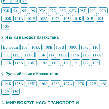
Вопросы
92
93Б
94
95
96
97А
97Б
98Б
98В
98Г
99Б
99В
100Б
101А
101Б
102А
102Б
103
104Б
104В
105
106
8. Языки народов Казахстана
Вопросы
107
108А
108Б
108В
109А
109Б
110
111
112Б
113А
113Б
114
115А
115Б
116
117А
117Б
118А
118Б
119А
119Б
120
121
122
123
9. Русский язык в Казахстане
124Б
125А
125Б
126А
126Б
127А
127Б
127В
128
129
130
2. МИР ВОКРУГ НАС: ТРАНСПОРТ И