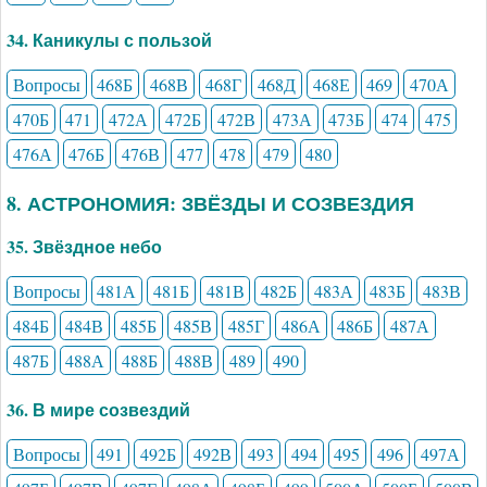
34. Каникулы с пользой
Вопросы
468Б
468В
468Г
468Д
468Е
469
470А
470Б
471
472А
472Б
472В
473А
473Б
474
475
476А
476Б
476В
477
478
479
480
8. АСТРОНОМИЯ: ЗВЁЗДЫ И СОЗВЕЗДИЯ
35. Звёздное небо
Вопросы
481А
481Б
481В
482Б
483А
483Б
483В
484Б
484В
485Б
485В
485Г
486А
486Б
487А
487Б
488А
488Б
488В
489
490
36. В мире созвездий
Вопросы
491
492Б
492В
493
494
495
496
497А