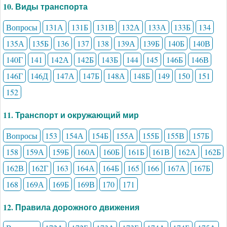
10. Виды транспорта
Вопросы
131А
131Б
131В
132А
133А
133Б
134
135А
135Б
136
137
138
139А
139Б
140Б
140В
140Г
141
142А
142Б
143Б
144
145
146Б
146В
146Г
146Д
147А
147Б
148А
148Б
149
150
151
152
11. Транспорт и окружающий мир
Вопросы
153
154А
154Б
155А
155Б
155В
157Б
158
159А
159Б
160А
160Б
161Б
161В
162А
162Б
162В
162Г
163
164А
164Б
165
166
167А
167Б
168
169А
169Б
169В
170
171
12. Правила дорожного движения