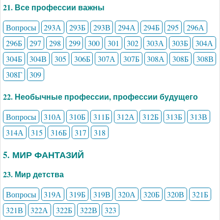
21. Все профессии важны
Вопросы
293А
293Б
293В
294А
294Б
295
296А
296Б
297
298
299
300
301
302
303А
303Б
304А
304Б
304В
305
306Б
307А
307Б
308А
308Б
308В
308Г
309
22. Необычные профессии, профессии будущего
Вопросы
310А
310Б
311Б
312А
312Б
313Б
313В
314А
315
316Б
317
318
5. МИР ФАНТАЗИЙ
23. Мир детства
Вопросы
319А
319Б
319В
320А
320Б
320В
321Б
321В
322А
322Б
322В
323