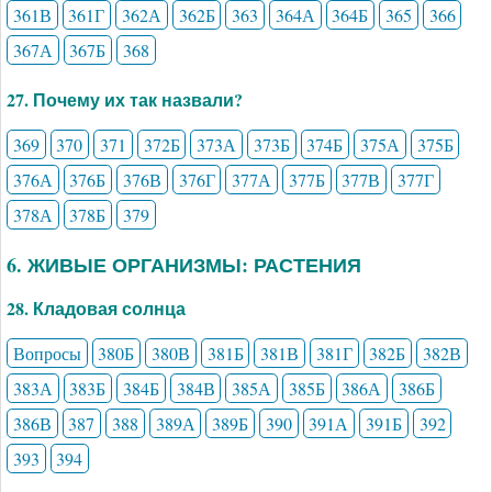
361В
361Г
362А
362Б
363
364А
364Б
365
366
367А
367Б
368
27. Почему их так назвали?
369
370
371
372Б
373А
373Б
374Б
375А
375Б
376А
376Б
376В
376Г
377А
377Б
377В
377Г
378А
378Б
379
6. ЖИВЫЕ ОРГАНИЗМЫ: РАСТЕНИЯ
28. Кладовая солнца
Вопросы
380Б
380В
381Б
381В
381Г
382Б
382В
383А
383Б
384Б
384В
385А
385Б
386А
386Б
386В
387
388
389А
389Б
390
391А
391Б
392
393
394