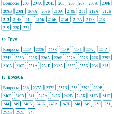
Вопросы
203
204А
204Б
205
206
207
208А
208Б
208В
208Г
209А
209Б
210А
210Б
211
212А
212Б
213
214Б
215
216Б
216В
216Г
217А
217Б
218
219
220
221
16. Труд
Вопросы
222А
222Б
223Б
223В
223Г
223Д
224А
224Б
225А
225Б
226А
226Б
227А
227Б
228
229Б
230А
230Б
231А
231Б
232А
232Б
233Б
234
235
17. Дружба
Вопросы
236
237А
237Б
237В
238
239Б
239В
240Б
240В
241
242А
242Б
242В
243Б
243В
243Г
244
245
246А
246Б
247А
247Б
248
249
250
251
252А
252Б
253