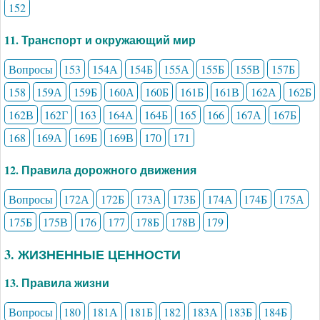
152
11. Транспорт и окружающий мир
Вопросы
153
154А
154Б
155А
155Б
155В
157Б
158
159А
159Б
160А
160Б
161Б
161В
162А
162Б
162В
162Г
163
164А
164Б
165
166
167А
167Б
168
169А
169Б
169В
170
171
12. Правила дорожного движения
Вопросы
172А
172Б
173А
173Б
174А
174Б
175А
175Б
175В
176
177
178Б
178В
179
3. ЖИЗНЕННЫЕ ЦЕННОСТИ
13. Правила жизни
Вопросы
180
181А
181Б
182
183А
183Б
184Б