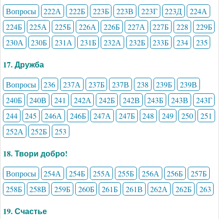
Вопросы
222А
222Б
223Б
223В
223Г
223Д
224А
224Б
225А
225Б
226А
226Б
227А
227Б
228
229Б
230А
230Б
231А
231Б
232А
232Б
233Б
234
235
17. Дружба
Вопросы
236
237А
237Б
237В
238
239Б
239В
240Б
240В
241
242А
242Б
242В
243Б
243В
243Г
244
245
246А
246Б
247А
247Б
248
249
250
251
252А
252Б
253
18. Твори добро!
Вопросы
254А
254Б
255А
255Б
256А
256Б
257Б
258Б
258В
259Б
260Б
261Б
261В
262А
262Б
263
19. Счастье