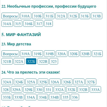
22. Необычные профессии, профессии будущего
Вопросы
310А
310Б
311Б
312А
312Б
313Б
313В
314А
315
316Б
317
318
5. МИР ФАНТАЗИЙ
23. Мир детства
Вопросы
319А
319Б
319В
320А
320Б
320В
321Б
321В
322А
322Б
322В
323
24. Что за прелесть эти сказки!
324А
324Б
325А
325Б
326А
326Б
327А
327Б
328
329А
329Б
330
331
332А
332Б
332В
333А
333Б
333В
334А
334Б
334В
335
336