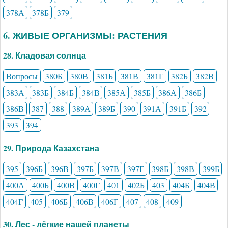
378А
378Б
379
6. ЖИВЫЕ ОРГАНИЗМЫ: РАСТЕНИЯ
28. Кладовая солнца
Вопросы
380Б
380В
381Б
381В
381Г
382Б
382В
383А
383Б
384Б
384В
385А
385Б
386А
386Б
386В
387
388
389А
389Б
390
391А
391Б
392
393
394
29. Природа Казахстана
395
396Б
396В
397Б
397В
397Г
398Б
398В
399Б
400А
400Б
400В
400Г
401
402Б
403
404Б
404В
404Г
405
406Б
406В
406Г
407
408
409
30. Лес - лёгкие нашей планеты