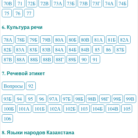
70В
71
72Б
72В
73А
73Б
73В
73Г
74А
74Б
75
76
77
6. Культура речи
78А
78Б
79Б
79В
80А
80Б
80В
81А
81Б
82А
82Б
83А
83Б
83В
84А
84Б
84В
85
86
87Б
87В
88А
88Б
88В
88Г
89Б
90
91
7. Речевой этикет
Вопросы
92
93Б
94
95
96
97А
97Б
98Б
98В
98Г
99Б
99В
100Б
101А
101Б
102А
102Б
103
104Б
104В
105
106
8. Языки народов Казахстана