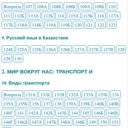
Вопросы
107
108А
108Б
108В
109А
109Б
110
111
112Б
113А
113Б
114
115А
115Б
116
117А
117Б
118А
118Б
119А
119Б
120
121
122
123
9. Русский язык в Казахстане
124Б
125А
125Б
126А
126Б
127А
127Б
127В
128
129
130
2. МИР ВОКРУГ НАС: ТРАНСПОРТ И
10. Виды транспорта
Вопросы
131А
131Б
131В
132А
133А
133Б
134
135А
135Б
136
137
138
139А
139Б
140Б
140В
140Г
141
142А
142Б
143Б
144
145
146Б
146В
146Г
146Д
147А
147Б
148А
148Б
149
150
151