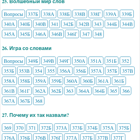
25. Волшебный мир слов
Вопросы
337Б
338А
338Б
338В
338Г
339А
339Б
340А
340Б
340В
341
342Б
342В
343
344Б
344В
345А
345Б
346А
346В
346Г
347
348
26. Игра со словами
Вопросы
349Б
349В
349Г
350А
351А
351Б
352
353Б
353В
354
355
356А
356Б
357А
357Б
357В
358А
358Б
359А
359Б
360А
360Б
361А
361Б
361В
361Г
362А
362Б
363
364А
364Б
365
366
367А
367Б
368
27. Почему их так назвали?
369
370
371
372Б
373А
373Б
374Б
375А
375Б
376А
376Б
376В
376Г
377А
377Б
377В
377Г