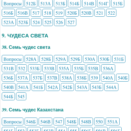
Вопросы
512Б
513А
513Б
514Б
514В
514Г
515Б
516Б
516В
517
518
519
520Б
520В
521
522
523А
523Б
524
525
526
527
9. ЧУДЕСА СВЕТА
38. Семь чудес света
Вопросы
528А
528Б
529А
529Б
530А
530Б
531Б
531В
532
533Б
533В
535А
535Б
535В
536А
536Б
537А
537Б
537В
538А
538Б
539
540А
540Б
540В
541А
541Б
542А
542Б
543А
543Б
544А
544Б
545
39. Семь чудес Казахстана
Вопросы
546Б
546В
547
548Б
548В
550
551А
551Б
552
553Б
553В
554
555
556Б
556В
556Г