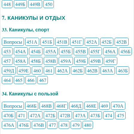
448
449Б
449В
450
7. КАНИКУЛЫ И ОТДЫХ
33. Каникулы, спорт
Вопросы
451А
451Б
451В
451Г
452А
452Б
452В
453
454А
454Б
455А
455Б
455В
455Г
456А
456Б
457
458А
458Б
458В
459А
459Б
459В
459Г
459Д
459Е
460
461
462А
462Б
462В
463А
463Б
464
465
466
467
34. Каникулы с пользой
Вопросы
468Б
468В
468Г
468Д
468Е
469
470А
470Б
471
472А
472Б
472В
473А
473Б
474
475
476А
476Б
476В
477
478
479
480