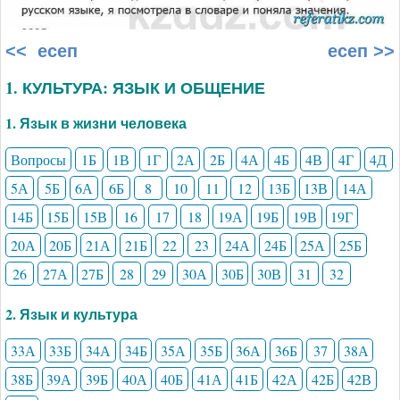
<< есеп
есеп >>
1. КУЛЬТУРА: ЯЗЫК И ОБЩЕНИЕ
1. Язык в жизни человека
Вопросы
1Б
1В
1Г
2А
2Б
4А
4Б
4В
4Г
4Д
5А
5Б
6А
6Б
8
10
11
12
13Б
13В
14А
14Б
15Б
15В
16
17
18
19А
19Б
19В
19Г
20А
20Б
21А
21Б
22
23
24А
24Б
25А
25Б
26
27А
27Б
28
29
30А
30Б
30В
31
32
2. Язык и культура
33А
33Б
34А
34Б
35А
35Б
36А
36Б
37
38А
38Б
39А
39Б
40А
40Б
41А
41Б
42А
42Б
42В