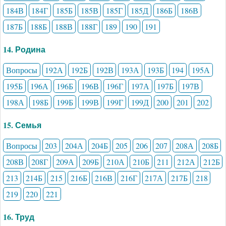
184В
184Г
185Б
185В
185Г
185Д
186Б
186В
187Б
188Б
188В
188Г
189
190
191
14. Родина
Вопросы
192А
192Б
192В
193А
193Б
194
195А
195Б
196А
196Б
196В
196Г
197А
197Б
197В
198А
198Б
199Б
199В
199Г
199Д
200
201
202
15. Семья
Вопросы
203
204А
204Б
205
206
207
208А
208Б
208В
208Г
209А
209Б
210А
210Б
211
212А
212Б
213
214Б
215
216Б
216В
216Г
217А
217Б
218
219
220
221
16. Труд