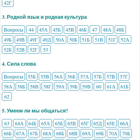
42Г
3. Родной язык и родная культура
Вопросы
44
45А
45Б
45В
46Б
47
48А
48Б
49Б
49В
49Г
49Д
50А
50Б
51Б
51В
51Г
52А
52Б
52В
52Г
53
4. Сила слова
Вопросы
55Б
55В
56А
56Б
57А
57Б
57В
57Г
58А
58Б
58В
58Г
59А
59Б
59В
60
61А
61Б
62
5. Умеем ли мы общаться?
63
64А
64Б
65А
65Б
65В
65Г
65Д
65Е
66А
66Б
67А
67Б
68А
68Б
68В
69А
69Б
70А
70Б