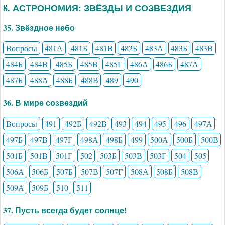
8. АСТРОНОМИЯ: ЗВЁЗДЫ И СОЗВЕЗДИЯ
35. Звёздное небо
Вопросы
481А
481Б
481В
482Б
483А
483Б
483В
484Б
484В
485Б
485В
485Г
486А
486Б
487А
487Б
488А
488Б
488В
489
490
36. В мире созвездий
Вопросы
491
492Б
492В
493
494
495
496
497А
497Б
497В
497Г
498А
498Б
499
500А
500Б
500В
501Б
501В
501Г
502
503Б
503В
503Г
504
505
506А
506Б
507Б
507В
507Г
508А
508Б
508В
509А
509Б
510
511
37. Пусть всегда будет солнце!