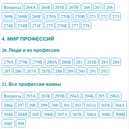
Вопросы
264А
264Б
265Б
265В
266
267
268
269Б
269В
269Г
270А
270Б
270В
271
272
273
274Б
274В
274Г
275
276Б
277
278
4. МИР ПРОФЕССИЙ
20. Люди и их профессии
279А
279Б
279В
280А
280Б
281
282Б
283
284
285
286
287А
287Б
288
289
290
291
292
21. Все профессии важны
Вопросы
293А
293Б
293В
294А
294Б
295
296А
296Б
297
298
299
300
301
302
303А
303Б
304А
304Б
304В
305
306Б
307А
307Б
308А
308Б
308В
308Г
309