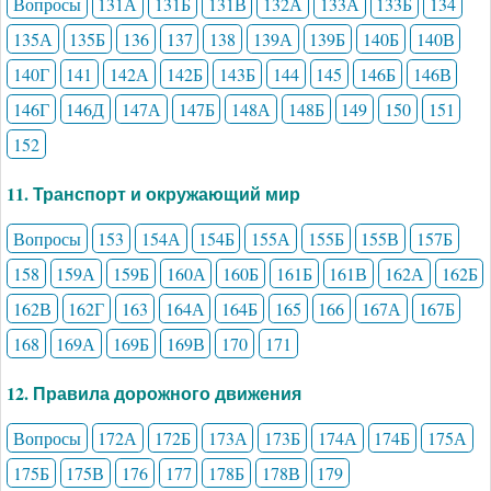
Вопросы
131А
131Б
131В
132А
133А
133Б
134
135А
135Б
136
137
138
139А
139Б
140Б
140В
140Г
141
142А
142Б
143Б
144
145
146Б
146В
146Г
146Д
147А
147Б
148А
148Б
149
150
151
152
11. Транспорт и окружающий мир
Вопросы
153
154А
154Б
155А
155Б
155В
157Б
158
159А
159Б
160А
160Б
161Б
161В
162А
162Б
162В
162Г
163
164А
164Б
165
166
167А
167Б
168
169А
169Б
169В
170
171
12. Правила дорожного движения
Вопросы
172А
172Б
173А
173Б
174А
174Б
175А
175Б
175В
176
177
178Б
178В
179