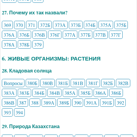
27. Почему их так назвали?
369
370
371
372Б
373А
373Б
374Б
375А
375Б
376А
376Б
376В
376Г
377А
377Б
377В
377Г
378А
378Б
379
6. ЖИВЫЕ ОРГАНИЗМЫ: РАСТЕНИЯ
28. Кладовая солнца
Вопросы
380Б
380В
381Б
381В
381Г
382Б
382В
383А
383Б
384Б
384В
385А
385Б
386А
386Б
386В
387
388
389А
389Б
390
391А
391Б
392
393
394
29. Природа Казахстана