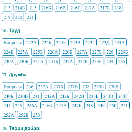
213
214Б
215
216Б
216В
216Г
217А
217Б
218
219
220
221
16. Труд
Вопросы
222А
222Б
223Б
223В
223Г
223Д
224А
224Б
225А
225Б
226А
226Б
227А
227Б
228
229Б
230А
230Б
231А
231Б
232А
232Б
233Б
234
235
17. Дружба
Вопросы
236
237А
237Б
237В
238
239Б
239В
240Б
240В
241
242А
242Б
242В
243Б
243В
243Г
244
245
246А
246Б
247А
247Б
248
249
250
251
252А
252Б
253
18. Твори добро!