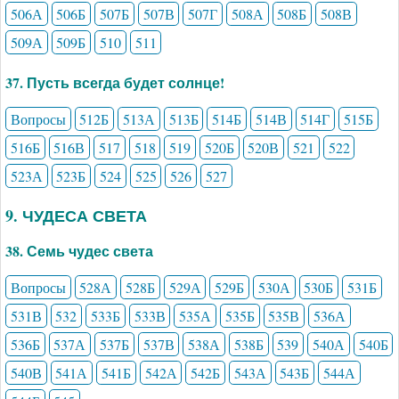
506А
506Б
507Б
507В
507Г
508А
508Б
508В
509А
509Б
510
511
37. Пусть всегда будет солнце!
Вопросы
512Б
513А
513Б
514Б
514В
514Г
515Б
516Б
516В
517
518
519
520Б
520В
521
522
523А
523Б
524
525
526
527
9. ЧУДЕСА СВЕТА
38. Семь чудес света
Вопросы
528А
528Б
529А
529Б
530А
530Б
531Б
531В
532
533Б
533В
535А
535Б
535В
536А
536Б
537А
537Б
537В
538А
538Б
539
540А
540Б
540В
541А
541Б
542А
542Б
543А
543Б
544А