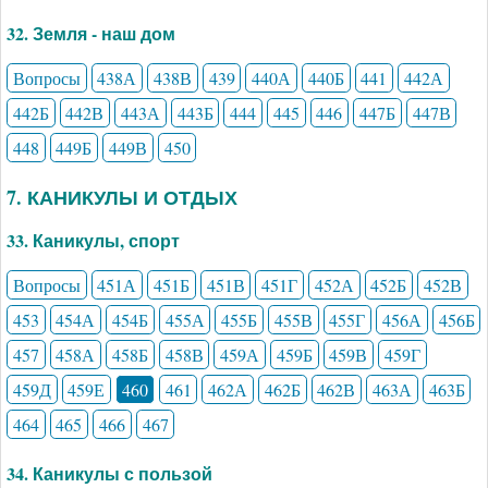
32. Земля - наш дом
Вопросы
438А
438В
439
440А
440Б
441
442А
442Б
442В
443А
443Б
444
445
446
447Б
447В
448
449Б
449В
450
7. КАНИКУЛЫ И ОТДЫХ
33. Каникулы, спорт
Вопросы
451А
451Б
451В
451Г
452А
452Б
452В
453
454А
454Б
455А
455Б
455В
455Г
456А
456Б
457
458А
458Б
458В
459А
459Б
459В
459Г
459Д
459Е
460
461
462А
462Б
462В
463А
463Б
464
465
466
467
34. Каникулы с пользой