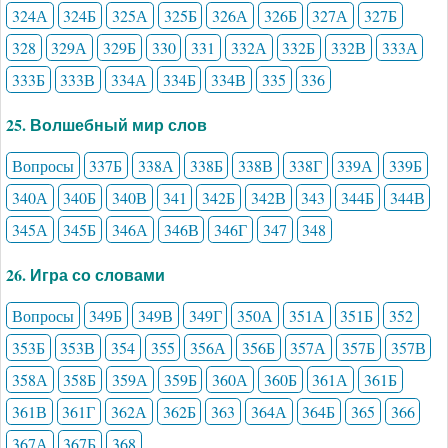
324А
324Б
325А
325Б
326А
326Б
327А
327Б
328
329А
329Б
330
331
332А
332Б
332В
333А
333Б
333В
334А
334Б
334В
335
336
25. Волшебный мир слов
Вопросы
337Б
338А
338Б
338В
338Г
339А
339Б
340А
340Б
340В
341
342Б
342В
343
344Б
344В
345А
345Б
346А
346В
346Г
347
348
26. Игра со словами
Вопросы
349Б
349В
349Г
350А
351А
351Б
352
353Б
353В
354
355
356А
356Б
357А
357Б
357В
358А
358Б
359А
359Б
360А
360Б
361А
361Б
361В
361Г
362А
362Б
363
364А
364Б
365
366
367А
367Б
368