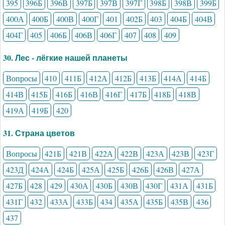
395
396Б
396В
397Б
397В
397Г
398Б
398В
399Б
400А
400Б
400В
400Г
401
402Б
403
404Б
404В
404Г
405
406Б
406В
406Г
407
408
409
30. Лес - лёгкие нашей планеты
Вопросы
410
411Б
412А
412Б
413Б
414А
414Б
414В
415Б
416Б
416В
416Г
417Б
418Б
418В
419А
419Б
420
31. Страна цветов
Вопросы
421Б
421В
422А
422В
423А
423В
423Г
423Д
424А
424Б
425А
425Б
426Б
426В
427А
427Б
428
429
430А
430Б
430В
430Г
431А
431Б
431Г
432
433А
433Б
434
435А
435Б
435В
436
437