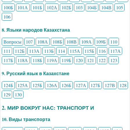
100Б
101А
101Б
102А
102Б
103
104Б
104В
105
106
8. Языки народов Казахстана
Вопросы
107
108А
108Б
108В
109А
109Б
110
111
112Б
113А
113Б
114
115А
115Б
116
117А
117Б
118А
118Б
119А
119Б
120
121
122
123
9. Русский язык в Казахстане
124Б
125А
125Б
126А
126Б
127А
127Б
127В
128
129
130
2. МИР ВОКРУГ НАС: ТРАНСПОРТ И
10. Виды транспорта