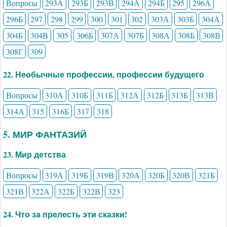
Вопросы
293А
293Б
293В
294А
294Б
295
296А
296Б
297
298
299
300
301
302
303А
303Б
304А
304Б
304В
305
306Б
307А
307Б
308А
308Б
308В
308Г
309
22. Необычные профессии, профессии будущего
Вопросы
310А
310Б
311Б
312А
312Б
313Б
313В
314А
315
316Б
317
318
5. МИР ФАНТАЗИЙ
23. Мир детства
Вопросы
319А
319Б
319В
320А
320Б
320В
321Б
321В
322А
322Б
322В
323
24. Что за прелесть эти сказки!