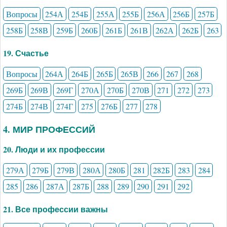
Вопросы
254А
254Б
255А
255Б
256А
256Б
257Б
258Б
258В
259Б
260Б
261Б
261В
262А
262Б
263
19. Счастье
Вопросы
264А
264Б
265Б
265В
266
267
268
269Б
269В
269Г
270А
270Б
270В
271
272
273
274Б
274В
274Г
275
276Б
277
278
4. МИР ПРОФЕССИЙ
20. Люди и их профессии
279А
279Б
279В
280А
280Б
281
282Б
283
284
285
286
287А
287Б
288
289
290
291
292
21. Все профессии важны