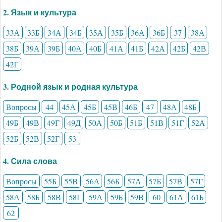
2. Язык и культура
33А
33Б
34А
34Б
35А
35Б
36А
36Б
37
38А
38Б
39А
39Б
40А
40Б
41А
41Б
42А
42Б
42В
42Г
3. Родной язык и родная культура
Вопросы
44
45А
45Б
45В
46Б
47
48А
48Б
49Б
49В
49Г
49Д
50А
50Б
51Б
51В
51Г
52А
52Б
52В
52Г
53
4. Сила слова
Вопросы
55Б
55В
56А
56Б
57А
57Б
57В
57Г
58А
58Б
58В
58Г
59А
59Б
59В
60
61А
61Б
62