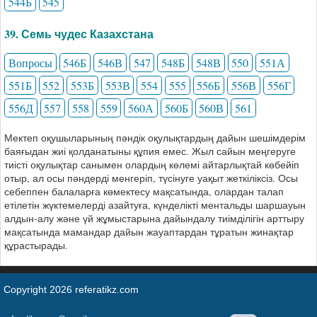
544Б
545
39. Семь чудес Казахстана
Вопросы
546Б
546В
547
548Б
548В
550
551А
551Б
552
553Б
553В
554
555
556Б
556В
556Г
556Д
557
558
559
560А
560Б
560В
561
Мектеп оқушыларының пәндік оқулықтардың дайын шешімдерім
баяғыдан жиі қолданатыны құпия емес. Жыл сайын меңгеруге
тиісті оқулықтар санымен олардың көлемі айтарлықтай көбейіп
отыр, ал осы пәндерді менгеріп, түсінуге уақыт жеткіліксіз. Осы
себеппен балаларға көмектесу мақсатында, олардан талап
етілетін жүктемелерді азайтуға, күнделікті ментальды шаршауын
алдын-алу және үй жұмыстарына дайындалу тиімділігін арттыру
мақсатында мамандар дайын жауаптардан тұратын жинақтар
құрастырады.
Copyright 2026 referatikz.com