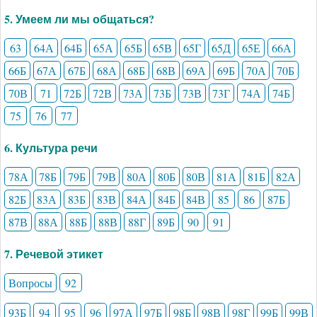
5. Умеем ли мы общаться?
63
64А
64Б
65А
65Б
65В
65Г
65Д
65Е
66А
66Б
67А
67Б
68А
68Б
68В
69А
69Б
70А
70Б
70В
71
72Б
72В
73А
73Б
73В
73Г
74А
74Б
75
76
77
6. Культура речи
78А
78Б
79Б
79В
80А
80Б
80В
81А
81Б
82А
82Б
83А
83Б
83В
84А
84Б
84В
85
86
87Б
87В
88А
88Б
88В
88Г
89Б
90
91
7. Речевой этикет
Вопросы
92
93Б
94
95
96
97А
97Б
98Б
98В
98Г
99Б
99В