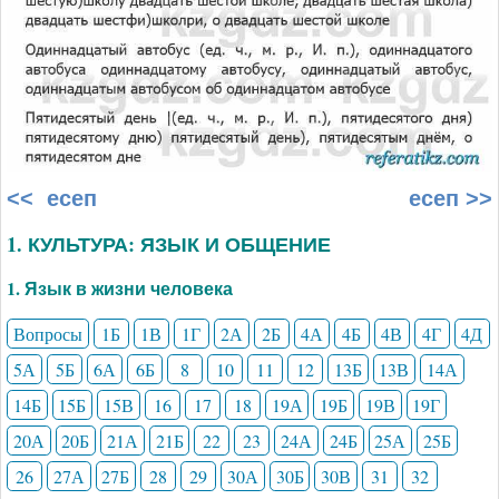
<< есеп
есеп >>
1. КУЛЬТУРА: ЯЗЫК И ОБЩЕНИЕ
1. Язык в жизни человека
Вопросы
1Б
1В
1Г
2А
2Б
4А
4Б
4В
4Г
4Д
5А
5Б
6А
6Б
8
10
11
12
13Б
13В
14А
14Б
15Б
15В
16
17
18
19А
19Б
19В
19Г
20А
20Б
21А
21Б
22
23
24А
24Б
25А
25Б
26
27А
27Б
28
29
30А
30Б
30В
31
32