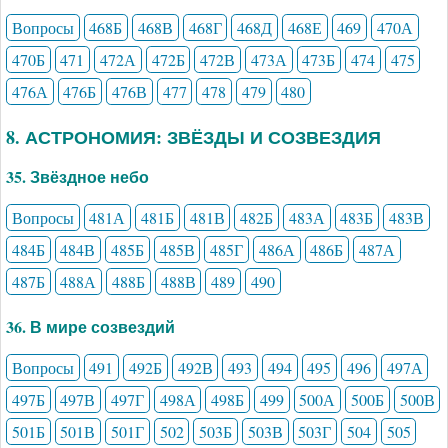
Вопросы
468Б
468В
468Г
468Д
468Е
469
470А
470Б
471
472А
472Б
472В
473А
473Б
474
475
476А
476Б
476В
477
478
479
480
8. АСТРОНОМИЯ: ЗВЁЗДЫ И СОЗВЕЗДИЯ
35. Звёздное небо
Вопросы
481А
481Б
481В
482Б
483А
483Б
483В
484Б
484В
485Б
485В
485Г
486А
486Б
487А
487Б
488А
488Б
488В
489
490
36. В мире созвездий
Вопросы
491
492Б
492В
493
494
495
496
497А
497Б
497В
497Г
498А
498Б
499
500А
500Б
500В
501Б
501В
501Г
502
503Б
503В
503Г
504
505