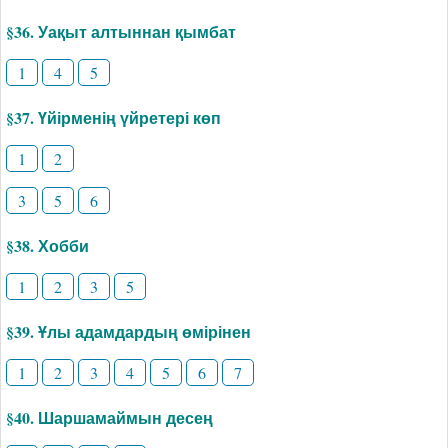
§36. Уақыт алтыннан қымбат
1
4
5
§37. Үйірменің үйретері көп
1
2
3
5
6
§38. Хобби
1
2
3
5
§39. Ұлы адамдардың өмірінен
1
2
3
4
5
6
7
§40. Шаршамаймын десең