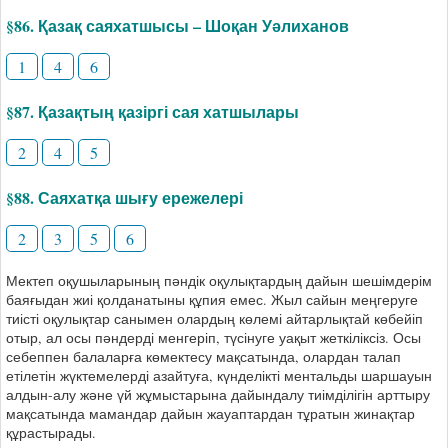
§86. Қазақ саяхатшысы – Шоқан Уәлиханов
1
4
6
§87. Қазақтың қазіргі сая хатшылары
2
4
5
§88. Саяхатқа шығу ережелері
2
3
5
6
Мектеп оқушыларының пәндік оқулықтардың дайын шешімдерім
баяғыдан жиі қолданатыны құпия емес. Жыл сайын меңгеруге
тиісті оқулықтар санымен олардың көлемі айтарлықтай көбейіп
отыр, ал осы пәндерді менгеріп, түсінуге уақыт жеткіліксіз. Осы
себеппен балаларға көмектесу мақсатында, олардан талап
етілетін жүктемелерді азайтуға, күнделікті ментальды шаршауын
алдын-алу және үй жұмыстарына дайындалу тиімділігін арттыру
мақсатында мамандар дайын жауаптардан тұратын жинақтар
құрастырады.