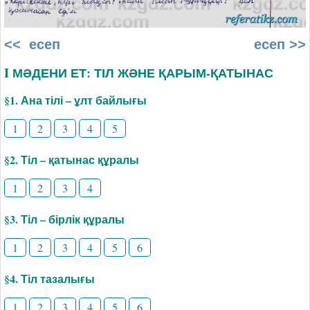
<< есеп
есеп >>
I МӘДЕНИ ЕТ: ТІЛ ЖӘНЕ ҚАРЫМ-ҚАТЫНАС
§1. Ана тілі – ұлт байлығы
1
2
3
4
5
§2. Тіл – қатынас құралы
1
2
3
4
§3. Тіл – бірлік құралы
1
2
3
4
5
6
§4. Тіл тазалығы
1
2
3
4
5
6