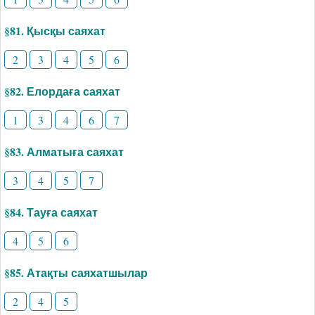
§81. Қысқы саяхат
2
3
4
5
6
§82. Елордаға саяхат
1
3
4
6
7
§83. Алматыға саяхат
3
4
5
7
§84. Тауға саяхат
4
5
6
§85. Атақты саяхатшылар
2
4
5