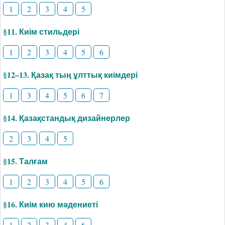
1
2
3
4
5
§11. Киім стильдері
1
2
3
4
5
6
§12–13. Қазақ тың ұлттық киімдері
1
3
4
5
6
7
§14. Қазақстандық дизайнерлер
2
3
4
5
§15. Талғам
1
2
3
4
5
6
§16. Киім кию мәдениеті
1
2
3
4
6