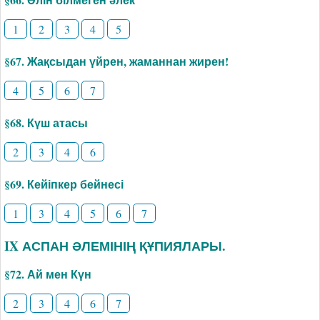
1
2
3
4
5
§67. Жақсыдан үйрен, жаманнан жирен!
4
5
6
7
§68. Күш атасы
2
3
4
6
§69. Кейіпкер бейнесі
1
3
4
5
6
7
IX АСПАН ӘЛЕМІНІҢ ҚҰПИЯЛАРЫ.
§72. Ай мен Күн
2
3
4
6
7