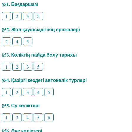
§51. Бағдаршам
1
2
3
5
§52. Жол қауіпсіздігінің ережелері
2
4
5
§53. Көліктің пайда болу тарихы
1
2
3
5
§54. Қазіргі кездегі автокөлік түрлері
1
2
3
4
5
§55. Су көліктері
1
3
4
5
6
§56. Әуе көліктері