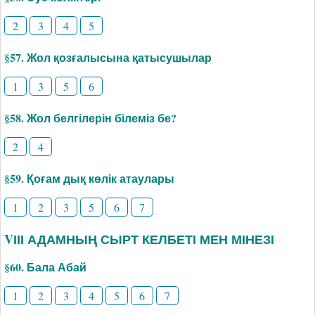
2
3
4
5
§57. Жол қозғалысына қатысушылар
1
3
5
6
§58. Жол белгілерін білеміз бе?
2
4
§59. Қоғам дық көлік атаулары
1
2
3
5
6
7
VІІІ АДАМНЫҢ СЫРТ КЕЛБЕТІ МЕН МІНЕЗІ
§60. Бала Абай
1
2
3
4
5
6
7