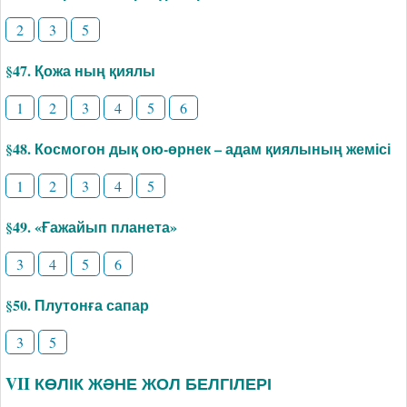
2
3
5
§47. Қожа ның қиялы
1
2
3
4
5
6
§48. Космогон дық ою-өрнек – адам қиялының жемісі
1
2
3
4
5
§49. «Ғажайып планета»
3
4
5
6
§50. Плутонға сапар
3
5
VII КӨЛІК ЖӘНЕ ЖОЛ БЕЛГІЛЕРІ