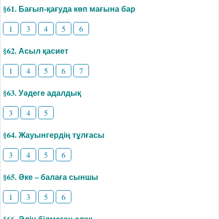
§61. Бағып-қағуда көп мағына бар
1
3
4
5
6
§62. Асыл қасиет
1
4
5
6
7
§63. Уәдеге адалдық
3
4
5
§64. Жауынгердің тұлғасы
3
4
5
6
§65. Әке – балаға сыншы
1
3
5
6
§66. Әлін білмеген әлек