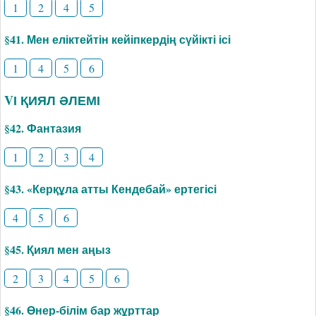
1
2
4
5
§41. Мен еліктейтін кейіпкердің сүйікті ісі
1
4
5
6
VІ ҚИЯЛ ӘЛЕМІ
§42. Фантазия
1
2
3
4
§43. «Керқұла атты Кендебай» ертегісі
4
5
6
§45. Қиял мен аңыз
2
3
4
5
6
§46. Өнер-білім бар жұрттар