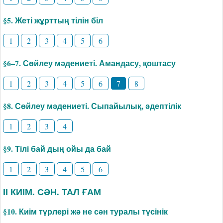
§5. Жеті жұрттың тілін біл
1
2
3
4
5
6
§6–7. Сөйлеу мәдениеті. Амандасу, қоштасу
1
2
3
4
5
6
7
8
§8. Сөйлеу мәдениеті. Сыпайылық, әдептілік
1
2
3
4
§9. Тілі бай дың ойы да бай
1
2
3
4
5
6
ІІ КИІМ. СӘН. ТАЛ ҒАМ
§10. Киім түрлері жә не сән туралы түсінік