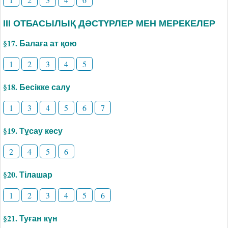
ІІІ ОТБАСЫЛЫҚ ДӘСТҮРЛЕР МЕН МЕРЕКЕЛЕР
§17. Балаға ат қою
1
2
3
4
5
§18. Бесікке салу
1
3
4
5
6
7
§19. Тұсау кесу
2
4
5
6
§20. Тілашар
1
2
3
4
5
6
§21. Туған күн