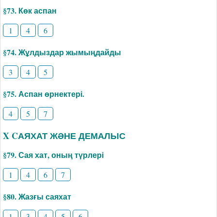
§73. Көк аспан
1
4
6
§74. Жұлдыздар жымыңдайды
3
4
5
§75. Аспан өрнектері.
4
5
7
X CАЯХАТ ЖӘНЕ ДЕМАЛЫС
§79. Сая хат, оның түрлері
1
4
6
7
§80. Жазғы саяхат
1
3
4
5
6