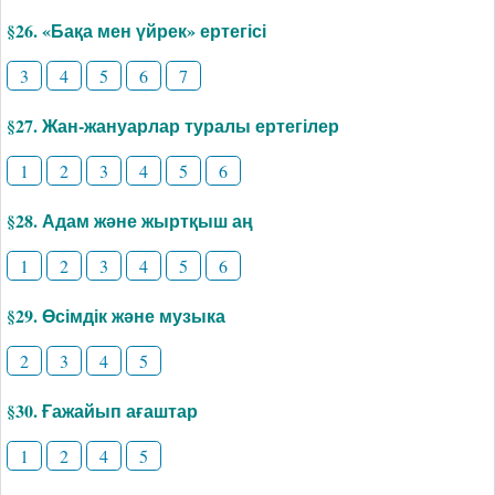
§26. «Бақа мен үйрек» ертегісі
3
4
5
6
7
§27. Жан-жануарлар туралы ертегілер
1
2
3
4
5
6
§28. Адам және жыртқыш аң
1
2
3
4
5
6
§29. Өсімдік және музыка
2
3
4
5
§30. Ғажайып ағаштар
1
2
4
5