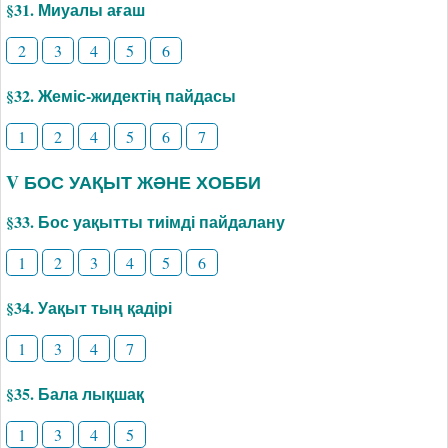
§31. Миуалы ағаш
2
3
4
5
6
§32. Жеміс-жидектің пайдасы
1
2
4
5
6
7
V БОС УАҚЫТ ЖӘНЕ ХОББИ
§33. Бос уақытты тиімді пайдалану
1
2
3
4
5
6
§34. Уақыт тың қадірі
1
3
4
7
§35. Бала лықшақ
1
3
4
5