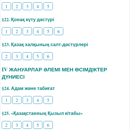
1
2
3
4
5
§22. Қонақ күту дәстүрі
1
2
3
4
5
6
§23. Қазақ халқының салт-дәстүрлері
2
3
4
5
6
IV ЖАНУАРЛАР ӘЛЕМІ МЕН ӨСІМДІКТЕР
ДҮНИЕСІ
§24. Адам және табиғат
1
2
3
4
5
§25. «Қазақстанның Қызыл кітабы»
2
3
4
5
6