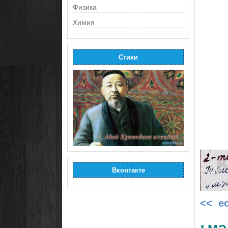
Физика
Химия
Стихи
Вконтакте
<< е