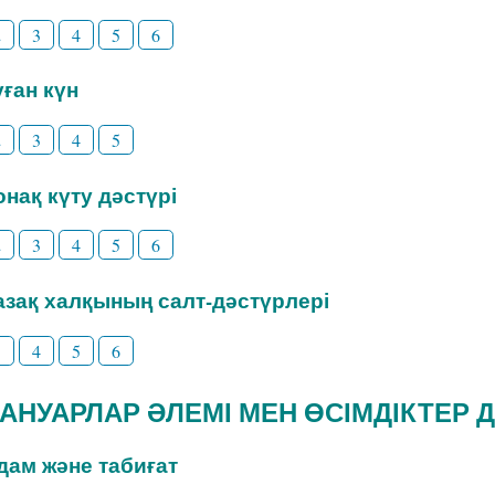
2
3
4
5
6
уған күн
2
3
4
5
Қонақ күту дәстүрі
2
3
4
5
6
Қазақ халқының салт-дәстүрлері
3
4
5
6
ЖАНУАРЛАР ӘЛЕМІ МЕН ӨСІМДІКТЕР 
Адам және табиғат