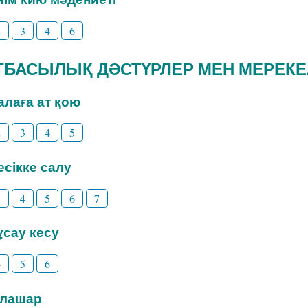
2
3
4
6
 ОТБАСЫЛЫҚ ДӘСТҮРЛЕР МЕН МЕРЕК
Балаға ат қою
2
3
4
5
Бесікке салу
3
4
5
6
7
Тұсау кесу
4
5
6
Тілашар