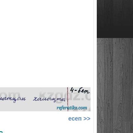
есеп >>