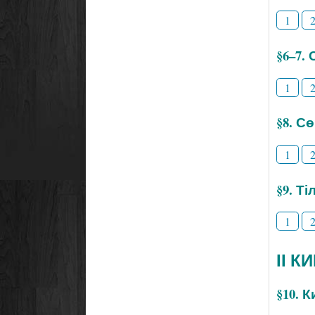
1
§6–7.
1
§8. С
1
§9. Т
1
ІІ К
§10. 