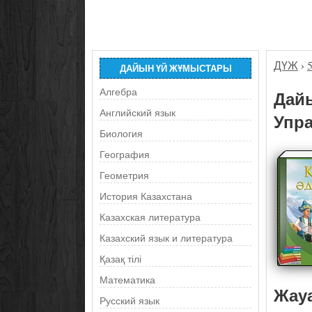
ДҮЖ
›
ДАЙЫН ҮЙ ЖҰМЫСТАРЫ
Алгебра
Дайы
Английский язык
Упра
Биология
География
Геометрия
История Казахстана
Казахская литература
Казахский язык и литература
Қазақ тілі
Математика
Жау
Русский язык