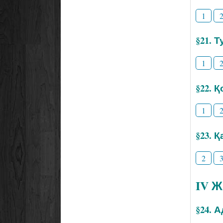
1
§21. Т
1
§22. 
1
§23. 
2
IV 
§24. 