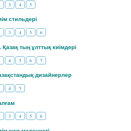
2
3
4
5
Киім стильдері
2
3
4
5
6
3. Қазақ тың ұлттық киімдері
3
4
5
6
7
Қазақстандық дизайнерлер
3
4
5
Талғам
2
3
4
5
6
Киім кию мәдениеті