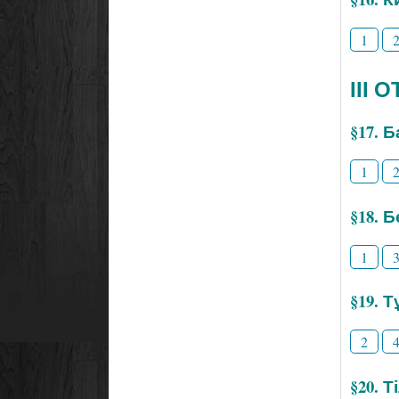
1
ІІІ
§17. 
1
§18. 
1
§19. 
2
§20. 