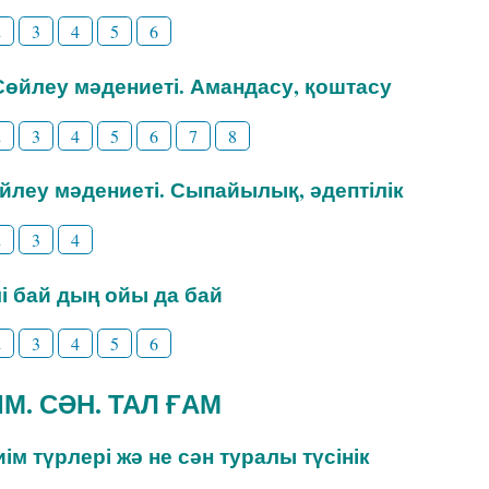
2
3
4
5
6
 Сөйлеу мәдениеті. Амандасу, қоштасу
2
3
4
5
6
7
8
өйлеу мәдениеті. Сыпайылық, әдептілік
2
3
4
ілі бай дың ойы да бай
2
3
4
5
6
ИІМ. СӘН. ТАЛ ҒАМ
Киім түрлері жә не сән туралы түсінік