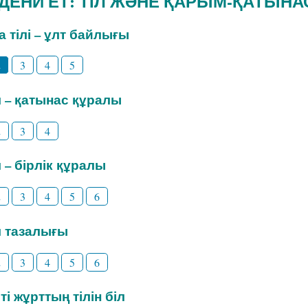
ӘДЕНИ ЕТ: ТІЛ ЖӘНЕ ҚАРЫМ-ҚАТЫНА
на тілі – ұлт байлығы
2
3
4
5
іл – қатынас құралы
2
3
4
л – бірлік құралы
2
3
4
5
6
іл тазалығы
2
3
4
5
6
ті жұрттың тілін біл