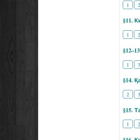
1
§11. 
1
§12–1
1
§14. 
2
§15. 
1
§16. 