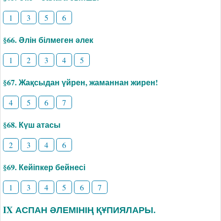
1
3
5
6
§66. Әлін білмеген әлек
1
2
3
4
5
§67. Жақсыдан үйрен, жаманнан жирен!
4
5
6
7
§68. Күш атасы
2
3
4
6
§69. Кейіпкер бейнесі
1
3
4
5
6
7
IX АСПАН ӘЛЕМІНІҢ ҚҰПИЯЛАРЫ.