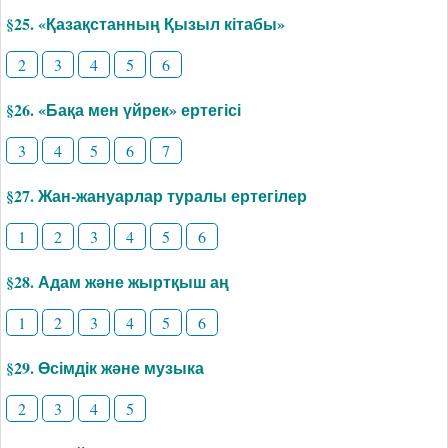
§25. «Қазақстанның Қызыл кітабы»
2
3
4
5
6
§26. «Бақа мен үйрек» ертегісі
3
4
5
6
7
§27. Жан-жануарлар туралы ертегілер
1
2
3
4
5
6
§28. Адам және жыртқыш аң
1
2
3
4
5
6
§29. Өсімдік және музыка
2
3
4
5