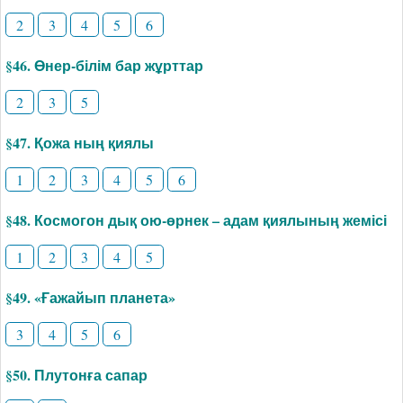
2
3
4
5
6
§46. Өнер-білім бар жұрттар
2
3
5
§47. Қожа ның қиялы
1
2
3
4
5
6
§48. Космогон дық ою-өрнек – адам қиялының жемісі
1
2
3
4
5
§49. «Ғажайып планета»
3
4
5
6
§50. Плутонға сапар