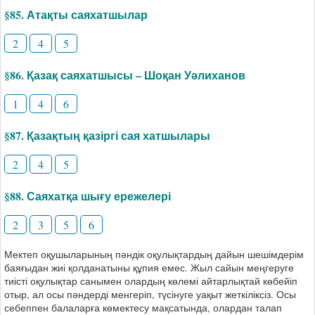
§85. Атақты саяхатшылар
2
4
5
§86. Қазақ саяхатшысы – Шоқан Уәлиханов
1
4
6
§87. Қазақтың қазіргі сая хатшылары
2
4
5
§88. Саяхатқа шығу ережелері
2
3
5
6
Мектеп оқушыларының пәндік оқулықтардың дайын шешімдерім
баяғыдан жиі қолданатыны құпия емес. Жыл сайын меңгеруге
тиісті оқулықтар санымен олардың көлемі айтарлықтай көбейіп
отыр, ал осы пәндерді менгеріп, түсінуге уақыт жеткіліксіз. Осы
себеппен балаларға көмектесу мақсатында, олардан талап