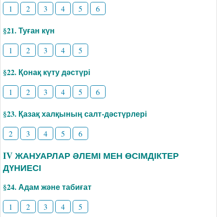
1
2
3
4
5
6
§21. Туған күн
1
2
3
4
5
§22. Қонақ күту дәстүрі
1
2
3
4
5
6
§23. Қазақ халқының салт-дәстүрлері
2
3
4
5
6
IV ЖАНУАРЛАР ӘЛЕМІ МЕН ӨСІМДІКТЕР
ДҮНИЕСІ
§24. Адам және табиғат
1
2
3
4
5