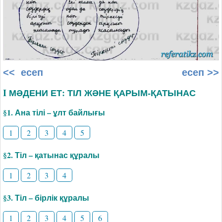
<< есеп
есеп >>
I МӘДЕНИ ЕТ: ТІЛ ЖӘНЕ ҚАРЫМ-ҚАТЫНАС
§1. Ана тілі – ұлт байлығы
1
2
3
4
5
§2. Тіл – қатынас құралы
1
2
3
4
§3. Тіл – бірлік құралы
1
2
3
4
5
6