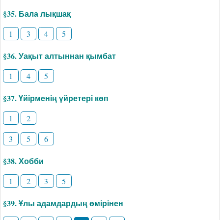
§35. Бала лықшақ
1
3
4
5
§36. Уақыт алтыннан қымбат
1
4
5
§37. Үйірменің үйретері көп
1
2
3
5
6
§38. Хобби
1
2
3
5
§39. Ұлы адамдардың өмірінен