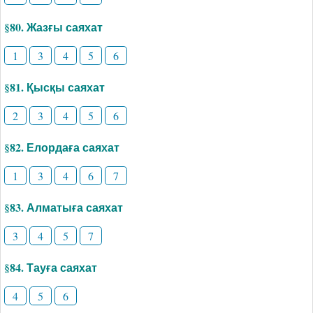
§80. Жазғы саяхат
1
3
4
5
6
§81. Қысқы саяхат
2
3
4
5
6
§82. Елордаға саяхат
1
3
4
6
7
§83. Алматыға саяхат
3
4
5
7
§84. Тауға саяхат
4
5
6