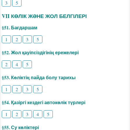
3
5
VII КӨЛІК ЖӘНЕ ЖОЛ БЕЛГІЛЕРІ
§51. Бағдаршам
1
2
3
5
§52. Жол қауіпсіздігінің ережелері
2
4
5
§53. Көліктің пайда болу тарихы
1
2
3
5
§54. Қазіргі кездегі автокөлік түрлері
1
2
3
4
5
§55. Су көліктері