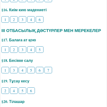
§16. Киім кию мәдениеті
1
2
3
4
6
ІІІ ОТБАСЫЛЫҚ ДӘСТҮРЛЕР МЕН МЕРЕКЕЛЕР
§17. Балаға ат қою
1
2
3
4
5
§18. Бесікке салу
1
3
4
5
6
7
§19. Тұсау кесу
2
4
5
6
§20. Тілашар