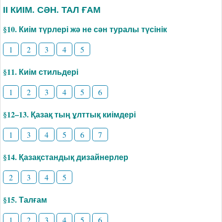
ІІ КИІМ. СӘН. ТАЛ ҒАМ
§10. Киім түрлері жә не сән туралы түсінік
1
2
3
4
5
§11. Киім стильдері
1
2
3
4
5
6
§12–13. Қазақ тың ұлттық киімдері
1
3
4
5
6
7
§14. Қазақстандық дизайнерлер
2
3
4
5
§15. Талғам
1
2
3
4
5
6