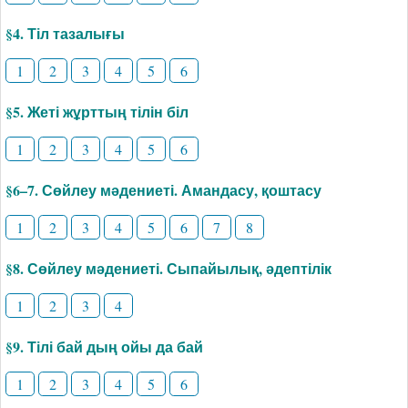
§4. Тіл тазалығы
1
2
3
4
5
6
§5. Жеті жұрттың тілін біл
1
2
3
4
5
6
§6–7. Сөйлеу мәдениеті. Амандасу, қоштасу
1
2
3
4
5
6
7
8
§8. Сөйлеу мәдениеті. Сыпайылық, әдептілік
1
2
3
4
§9. Тілі бай дың ойы да бай
1
2
3
4
5
6