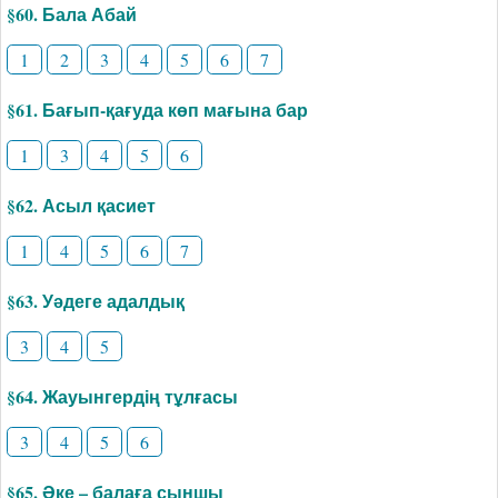
§60. Бала Абай
1
2
3
4
5
6
7
§61. Бағып-қағуда көп мағына бар
1
3
4
5
6
§62. Асыл қасиет
1
4
5
6
7
§63. Уәдеге адалдық
3
4
5
§64. Жауынгердің тұлғасы
3
4
5
6
§65. Әке – балаға сыншы