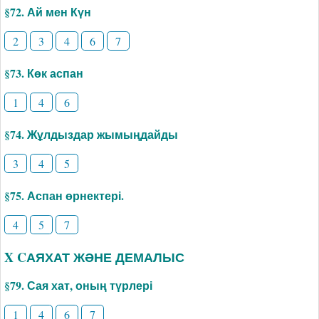
§72. Ай мен Күн
2
3
4
6
7
§73. Көк аспан
1
4
6
§74. Жұлдыздар жымыңдайды
3
4
5
§75. Аспан өрнектері.
4
5
7
X CАЯХАТ ЖӘНЕ ДЕМАЛЫС
§79. Сая хат, оның түрлері
1
4
6
7