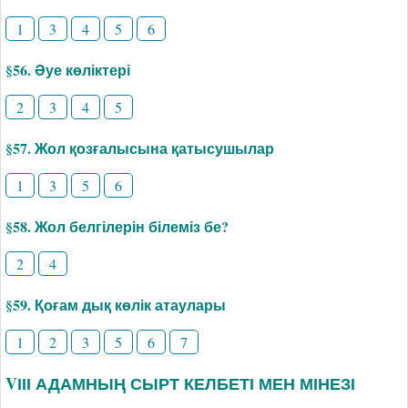
1
3
4
5
6
§56. Әуе көліктері
2
3
4
5
§57. Жол қозғалысына қатысушылар
1
3
5
6
§58. Жол белгілерін білеміз бе?
2
4
§59. Қоғам дық көлік атаулары
1
2
3
5
6
7
VІІІ АДАМНЫҢ СЫРТ КЕЛБЕТІ МЕН МІНЕЗІ