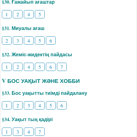
§30. Ғажайып ағаштар
1
2
4
5
§31. Миуалы ағаш
2
3
4
5
6
§32. Жеміс-жидектің пайдасы
1
2
4
5
6
7
V БОС УАҚЫТ ЖӘНЕ ХОББИ
§33. Бос уақытты тиімді пайдалану
1
2
3
4
5
6
§34. Уақыт тың қадірі
1
3
4
7