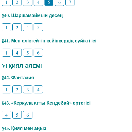
1
2
3
4
5
6
7
§40. Шаршамаймын десең
1
2
4
5
§41. Мен еліктейтін кейіпкердің сүйікті ісі
1
4
5
6
VІ ҚИЯЛ ӘЛЕМІ
§42. Фантазия
1
2
3
4
§43. «Керқұла атты Кендебай» ертегісі
4
5
6
§45. Қиял мен аңыз