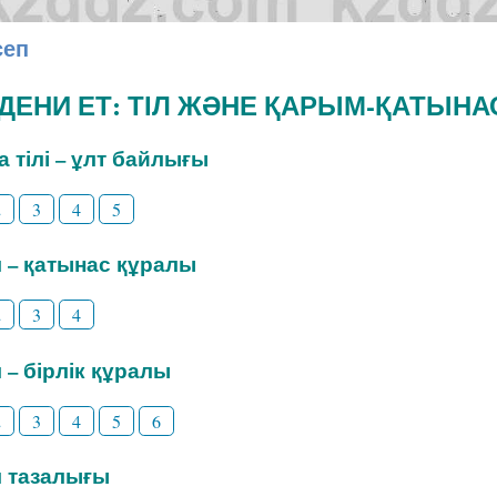
сеп
ӘДЕНИ ЕТ: ТІЛ ЖӘНЕ ҚАРЫМ-ҚАТЫНА
на тілі – ұлт байлығы
2
3
4
5
іл – қатынас құралы
2
3
4
л – бірлік құралы
2
3
4
5
6
іл тазалығы