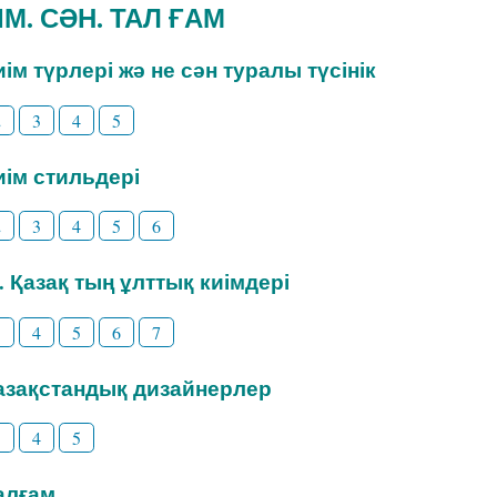
ИІМ. СӘН. ТАЛ ҒАМ
Киім түрлері жә не сән туралы түсінік
2
3
4
5
Киім стильдері
2
3
4
5
6
3. Қазақ тың ұлттық киімдері
3
4
5
6
7
Қазақстандық дизайнерлер
3
4
5
Талғам