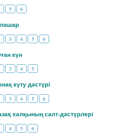
4
5
6
Тілашар
2
3
4
5
6
уған күн
2
3
4
5
Қонақ күту дәстүрі
2
3
4
5
6
Қазақ халқының салт-дәстүрлері
3
4
5
6