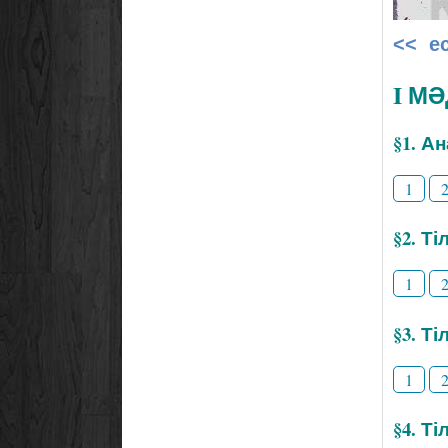
<< е
I М
§1. А
1
§2. Т
1
§3. Ті
1
§4. Т