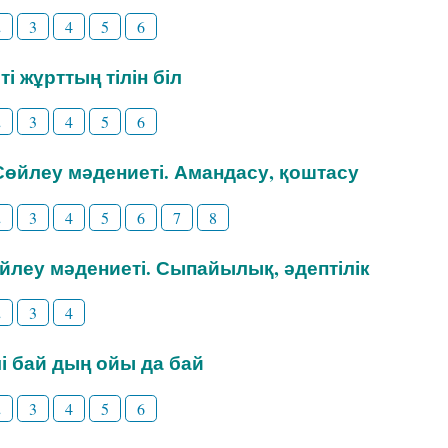
2
3
4
5
6
ті жұрттың тілін біл
2
3
4
5
6
 Сөйлеу мәдениеті. Амандасу, қоштасу
2
3
4
5
6
7
8
өйлеу мәдениеті. Сыпайылық, әдептілік
2
3
4
ілі бай дың ойы да бай
2
3
4
5
6