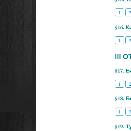
1
§16. 
1
ІІІ
§17. 
1
§18. 
1
§19. 