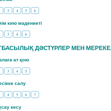
2
3
4
5
6
Киім кию мәдениеті
2
3
4
6
 ОТБАСЫЛЫҚ ДӘСТҮРЛЕР МЕН МЕРЕК
Балаға ат қою
2
3
4
5
Бесікке салу
3
4
5
6
7
Тұсау кесу