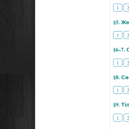
1
§5. Же
1
§6–7.
1
§8. С
1
§9. Т
1