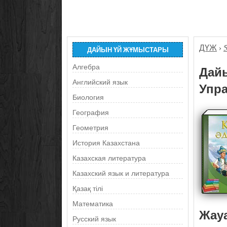
ДҮЖ
›
ДАЙЫН ҮЙ ЖҰМЫСТАРЫ
Алгебра
Дайы
Английский язык
Упра
Биология
География
Геометрия
История Казахстана
Казахская литература
Казахский язык и литература
Қазақ тілі
Математика
Жау
Русский язык