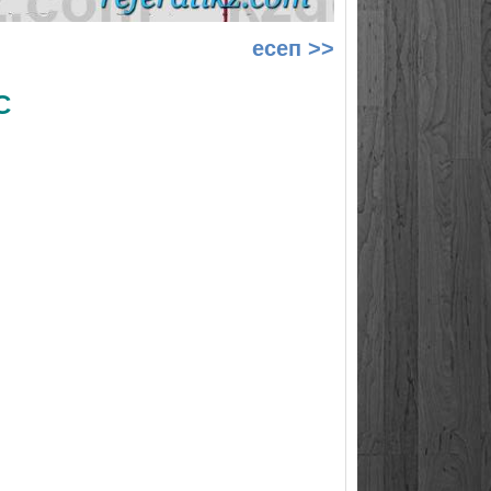
есеп >>
С