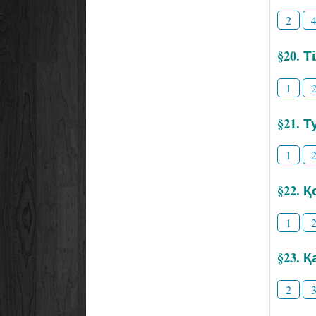
2
§20. 
1
§21. Т
1
§22. 
1
§23. 
2