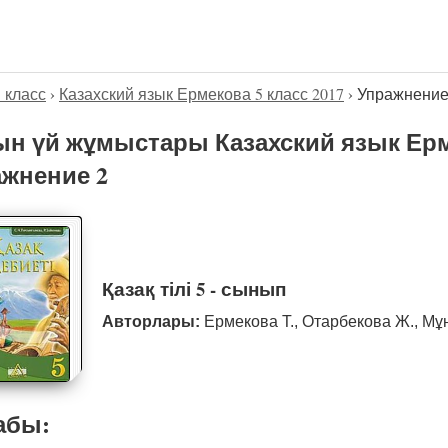
5 класс
›
Казахский язык Ермекова 5 класс 2017
›
Упражнение
н үй жұмыстары Казахский язык Ерме
жнение 2
Қазақ тілі 5 - сынып
Авторлары:
Ермекова Т., Отарбекова Ж., Мұ
абы: