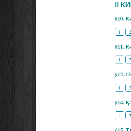
ІІ К
§10. 
1
§11. 
1
§12–1
1
§14. 
2
§15. 