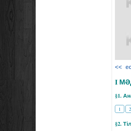
<< е
I М
§1. А
1
§2. Т