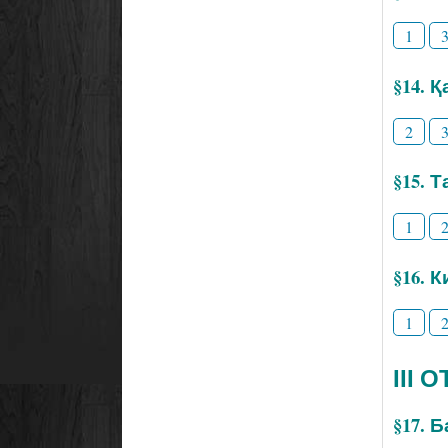
1
§14. 
2
§15. 
1
§16. 
1
ІІІ
§17. 