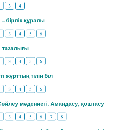
2
3
4
л – бірлік құралы
2
3
4
5
6
іл тазалығы
2
3
4
5
6
ті жұрттың тілін біл
2
3
4
5
6
 Сөйлеу мәдениеті. Амандасу, қоштасу
2
3
4
5
6
7
8