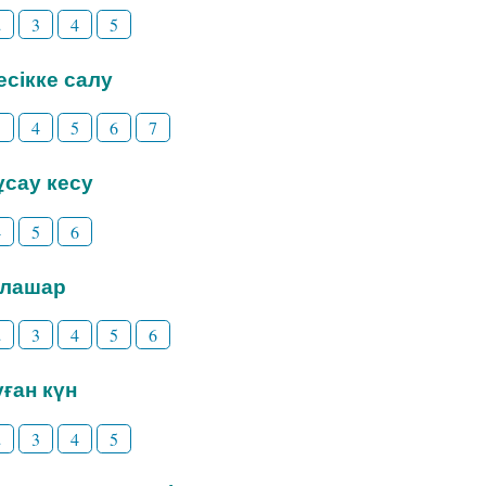
2
3
4
5
Бесікке салу
3
4
5
6
7
Тұсау кесу
4
5
6
Тілашар
2
3
4
5
6
уған күн
2
3
4
5