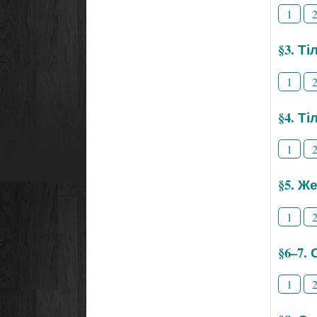
1
§3. Ті
1
§4. Т
1
§5. Же
1
§6–7.
1