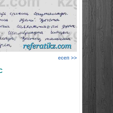
есеп >>
С