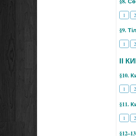
§8. С
1
§9. Т
1
ІІ К
§10. 
1
§11. 
1
§12–1