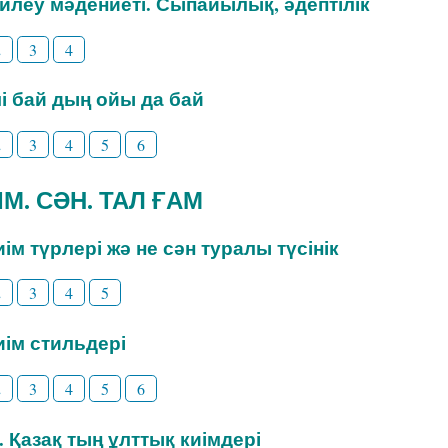
өйлеу мәдениеті. Сыпайылық, әдептілік
2
3
4
ілі бай дың ойы да бай
2
3
4
5
6
ИІМ. СӘН. ТАЛ ҒАМ
Киім түрлері жә не сән туралы түсінік
2
3
4
5
Киім стильдері
2
3
4
5
6
3. Қазақ тың ұлттық киімдері