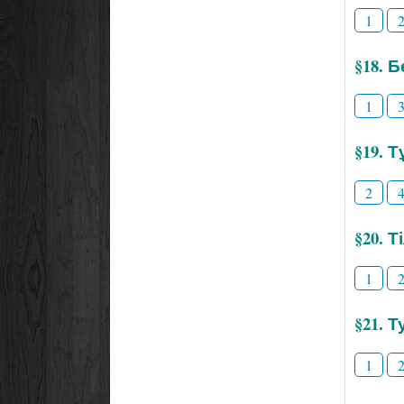
1
§18. 
1
§19. 
2
§20. 
1
§21. Т
1