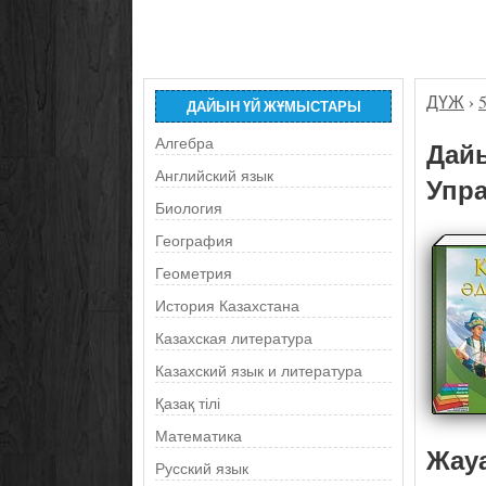
ДҮЖ
›
ДАЙЫН ҮЙ ЖҰМЫСТАРЫ
Алгебра
Дайы
Английский язык
Упра
Биология
География
Геометрия
История Казахстана
Казахская литература
Казахский язык и литература
Қазақ тілі
Математика
Жау
Русский язык