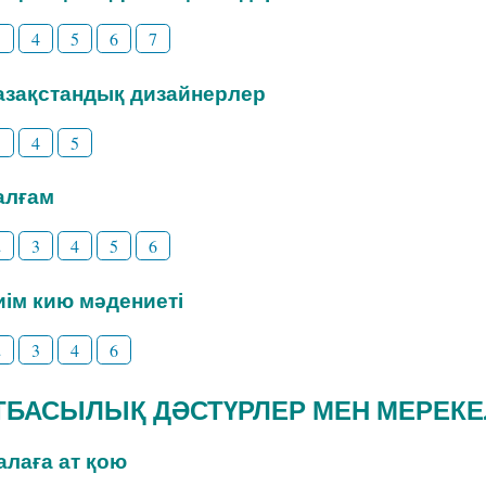
3
4
5
6
7
Қазақстандық дизайнерлер
3
4
5
Талғам
2
3
4
5
6
Киім кию мәдениеті
2
3
4
6
 ОТБАСЫЛЫҚ ДӘСТҮРЛЕР МЕН МЕРЕК
Балаға ат қою