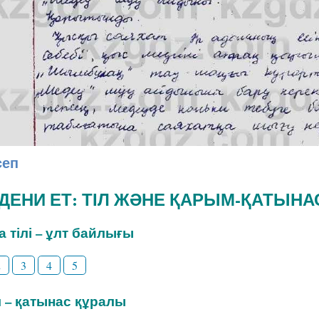
сеп
ӘДЕНИ ЕТ: ТІЛ ЖӘНЕ ҚАРЫМ-ҚАТЫНА
на тілі – ұлт байлығы
2
3
4
5
іл – қатынас құралы