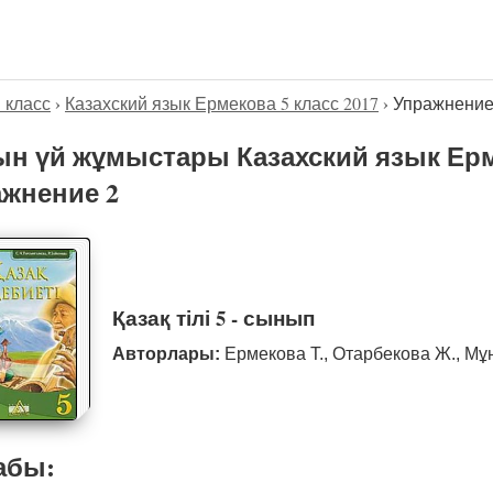
5 класс
›
Казахский язык Ермекова 5 класс 2017
›
Упражнение
н үй жұмыстары Казахский язык Ерме
жнение 2
Қазақ тілі 5 - сынып
Авторлары:
Ермекова Т., Отарбекова Ж., Мұ
абы: