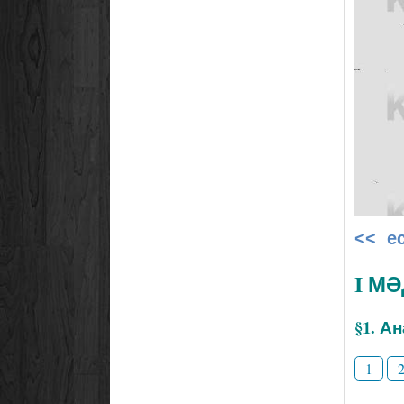
<< е
I М
§1. А
1