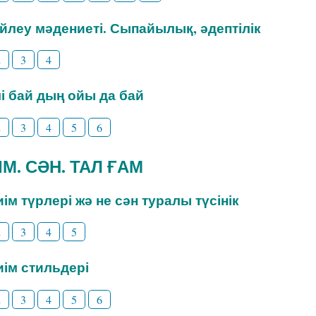
өйлеу мәдениеті. Сыпайылық, әдептілік
2
3
4
ілі бай дың ойы да бай
2
3
4
5
6
ИІМ. СӘН. ТАЛ ҒАМ
Киім түрлері жә не сән туралы түсінік
2
3
4
5
Киім стильдері
2
3
4
5
6