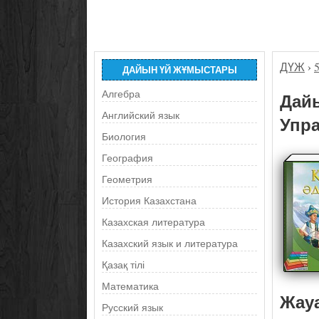
ДҮЖ
›
ДАЙЫН ҮЙ ЖҰМЫСТАРЫ
Алгебра
Дайы
Английский язык
Упра
Биология
География
Геометрия
История Казахстана
Казахская литература
Казахский язык и литература
Қазақ тілі
Математика
Жау
Русский язык