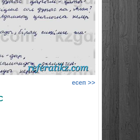
есеп >>
С