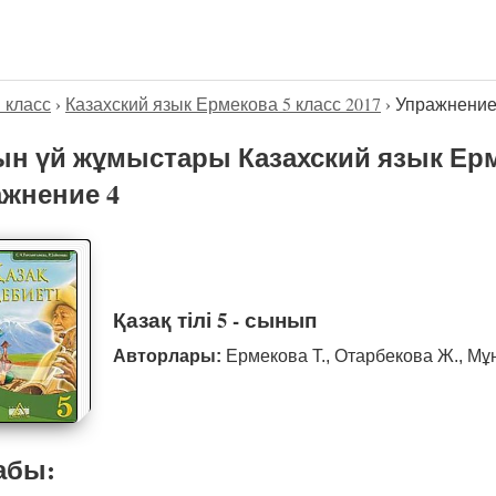
5 класс
›
Казахский язык Ермекова 5 класс 2017
›
Упражнение
н үй жұмыстары Казахский язык Ерме
жнение 4
Қазақ тілі 5 - сынып
Авторлары:
Ермекова Т., Отарбекова Ж., Мұ
абы: