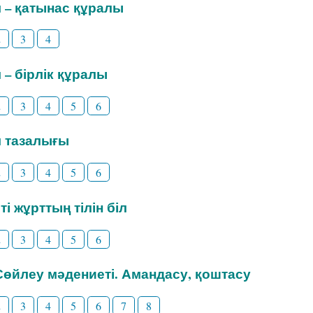
іл – қатынас құралы
2
3
4
л – бірлік құралы
2
3
4
5
6
іл тазалығы
2
3
4
5
6
ті жұрттың тілін біл
2
3
4
5
6
 Сөйлеу мәдениеті. Амандасу, қоштасу
2
3
4
5
6
7
8