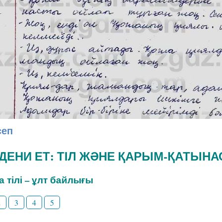
сеп
ӘДЕНИ ЕТ: ТІЛ ЖӘНЕ ҚАРЫМ-ҚАТЫНА
на тілі – ұлт байлығы
2
3
4
5