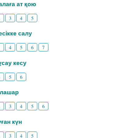
Балаға ат қою
2
3
4
5
Бесікке салу
3
4
5
6
7
Тұсау кесу
4
5
6
Тілашар
2
3
4
5
6
уған күн
2
3
4
5