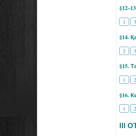
§12–1
1
§14. 
2
§15. 
1
§16. 
1
ІІІ