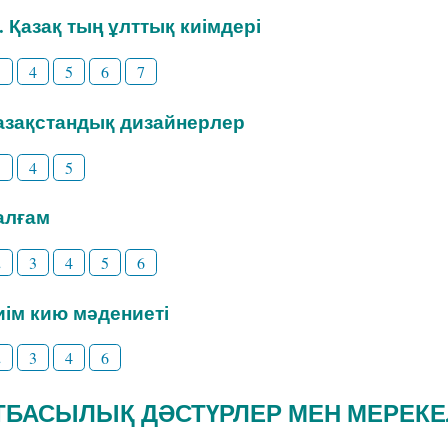
3. Қазақ тың ұлттық киімдері
3
4
5
6
7
Қазақстандық дизайнерлер
3
4
5
Талғам
2
3
4
5
6
Киім кию мәдениеті
2
3
4
6
 ОТБАСЫЛЫҚ ДӘСТҮРЛЕР МЕН МЕРЕК