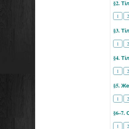
§2. Т
1
§3. Ті
1
§4. Т
1
§5. Же
1
§6–7.
1