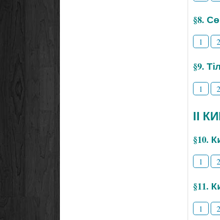
§8. С
1
§9. Т
1
ІІ К
§10. 
1
§11. 
1