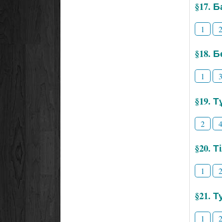
§17. 
1
§18. 
1
§19. 
2
§20. 
1
§21. Т
1