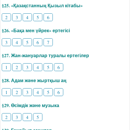
§25. «Қазақстанның Қызыл кітабы»
2
3
4
5
6
§26. «Бақа мен үйрек» ертегісі
3
4
5
6
7
§27. Жан-жануарлар туралы ертегілер
1
2
3
4
5
6
§28. Адам және жыртқыш аң
1
2
3
4
5
6
§29. Өсімдік және музыка
2
3
4
5