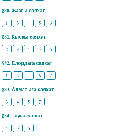
§80. Жазғы саяхат
1
3
4
5
6
§81. Қысқы саяхат
2
3
4
5
6
§82. Елордаға саяхат
1
3
4
6
7
§83. Алматыға саяхат
3
4
5
7
§84. Тауға саяхат
4
5
6