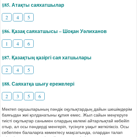
§85. Атақты саяхатшылар
2
4
5
§86. Қазақ саяхатшысы – Шоқан Уәлиханов
1
4
6
§87. Қазақтың қазіргі сая хатшылары
2
4
5
§88. Саяхатқа шығу ережелері
2
3
5
6
Мектеп оқушыларының пәндік оқулықтардың дайын шешімдерім
баяғыдан жиі қолданатыны құпия емес. Жыл сайын меңгеруге
тиісті оқулықтар санымен олардың көлемі айтарлықтай көбейіп
отыр, ал осы пәндерді менгеріп, түсінуге уақыт жеткіліксіз. Осы
себеппен балаларға көмектесу мақсатында, олардан талап