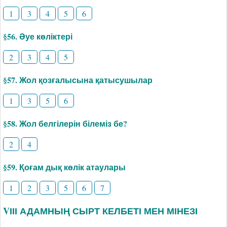
1
3
4
5
6
§56. Әуе көліктері
2
3
4
5
§57. Жол қозғалысына қатысушылар
1
3
5
6
§58. Жол белгілерін білеміз бе?
2
4
§59. Қоғам дық көлік атаулары
1
2
3
5
6
7
VІІІ АДАМНЫҢ СЫРТ КЕЛБЕТІ МЕН МІНЕЗІ