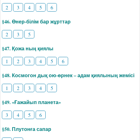
2
3
4
5
6
§46. Өнер-білім бар жұрттар
2
3
5
§47. Қожа ның қиялы
1
2
3
4
5
6
§48. Космогон дық ою-өрнек – адам қиялының жемісі
1
2
3
4
5
§49. «Ғажайып планета»
3
4
5
6
§50. Плутонға сапар