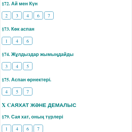
§72. Ай мен Күн
2
3
4
6
7
§73. Көк аспан
1
4
6
§74. Жұлдыздар жымыңдайды
3
4
5
§75. Аспан өрнектері.
4
5
7
X CАЯХАТ ЖӘНЕ ДЕМАЛЫС
§79. Сая хат, оның түрлері
1
4
6
7