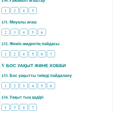
§30. Ғажайып ағаштар
1
2
4
5
§31. Миуалы ағаш
2
3
4
5
6
§32. Жеміс-жидектің пайдасы
1
2
4
5
6
7
V БОС УАҚЫТ ЖӘНЕ ХОББИ
§33. Бос уақытты тиімді пайдалану
1
2
3
4
5
6
§34. Уақыт тың қадірі
1
3
4
7