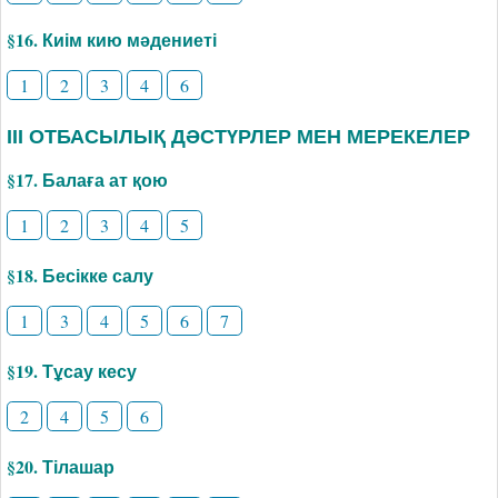
§16. Киім кию мәдениеті
1
2
3
4
6
ІІІ ОТБАСЫЛЫҚ ДӘСТҮРЛЕР МЕН МЕРЕКЕЛЕР
§17. Балаға ат қою
1
2
3
4
5
§18. Бесікке салу
1
3
4
5
6
7
§19. Тұсау кесу
2
4
5
6
§20. Тілашар