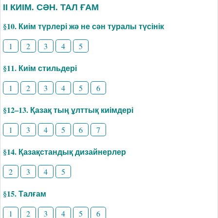
ІІ КИІМ. СӘН. ТАЛ ҒАМ
§10. Киім түрлері жә не сән туралы түсінік
1
2
3
4
5
§11. Киім стильдері
1
2
3
4
5
6
§12–13. Қазақ тың ұлттық киімдері
1
3
4
5
6
7
§14. Қазақстандық дизайнерлер
2
3
4
5
§15. Талғам
1
2
3
4
5
6