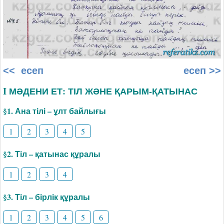
<< есеп
есеп >>
I МӘДЕНИ ЕТ: ТІЛ ЖӘНЕ ҚАРЫМ-ҚАТЫНАС
§1. Ана тілі – ұлт байлығы
1
2
3
4
5
§2. Тіл – қатынас құралы
1
2
3
4
§3. Тіл – бірлік құралы
1
2
3
4
5
6