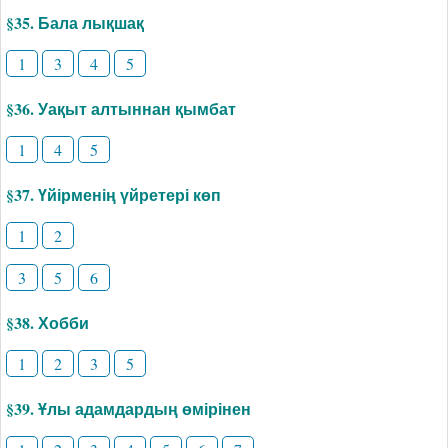
§35. Бала лықшақ
1
3
4
5
§36. Уақыт алтыннан қымбат
1
4
5
§37. Үйірменің үйретері көп
1
2
3
5
6
§38. Хобби
1
2
3
5
§39. Ұлы адамдардың өмірінен