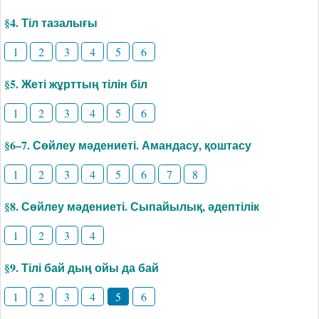
§4. Тіл тазалығы
1
2
3
4
5
6
§5. Жеті жұрттың тілін біл
1
2
3
4
5
6
§6–7. Сөйлеу мәдениеті. Амандасу, қоштасу
1
2
3
4
5
6
7
8
§8. Сөйлеу мәдениеті. Сыпайылық, әдептілік
1
2
3
4
§9. Тілі бай дың ойы да бай
1
2
3
4
5
6