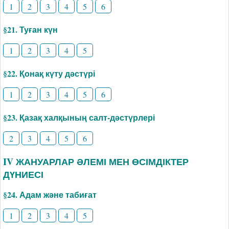
1
2
3
4
5
6
§21. Туған күн
1
2
3
4
5
§22. Қонақ күту дәстүрі
1
2
3
4
5
6
§23. Қазақ халқының салт-дәстүрлері
2
3
4
5
6
IV ЖАНУАРЛАР ӘЛЕМІ МЕН ӨСІМДІКТЕР
ДҮНИЕСІ
§24. Адам және табиғат
1
2
3
4
5