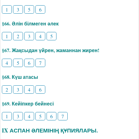
1
3
5
6
§66. Әлін білмеген әлек
1
2
3
4
5
§67. Жақсыдан үйрен, жаманнан жирен!
4
5
6
7
§68. Күш атасы
2
3
4
6
§69. Кейіпкер бейнесі
1
3
4
5
6
7
IX АСПАН ӘЛЕМІНІҢ ҚҰПИЯЛАРЫ.