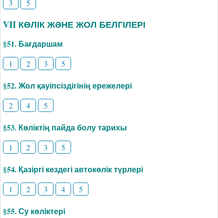
3
5
VII КӨЛІК ЖӘНЕ ЖОЛ БЕЛГІЛЕРІ
§51. Бағдаршам
1
2
3
5
§52. Жол қауіпсіздігінің ережелері
2
4
5
§53. Көліктің пайда болу тарихы
1
2
3
5
§54. Қазіргі кездегі автокөлік түрлері
1
2
3
4
5
§55. Су көліктері