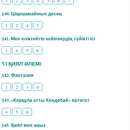
1
2
3
4
5
6
7
§40. Шаршамаймын десең
1
2
4
5
§41. Мен еліктейтін кейіпкердің сүйікті ісі
1
4
5
6
VІ ҚИЯЛ ӘЛЕМІ
§42. Фантазия
1
2
3
4
§43. «Керқұла атты Кендебай» ертегісі
4
5
6
§45. Қиял мен аңыз