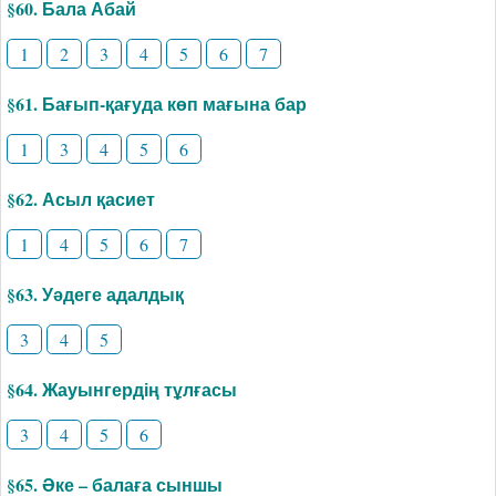
§60. Бала Абай
1
2
3
4
5
6
7
§61. Бағып-қағуда көп мағына бар
1
3
4
5
6
§62. Асыл қасиет
1
4
5
6
7
§63. Уәдеге адалдық
3
4
5
§64. Жауынгердің тұлғасы
3
4
5
6
§65. Әке – балаға сыншы