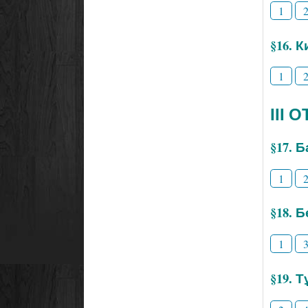
1
§16. 
1
ІІІ
§17. 
1
§18. 
1
§19. 