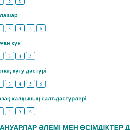
4
5
6
Тілашар
2
3
4
5
6
уған күн
2
3
4
5
Қонақ күту дәстүрі
2
3
4
5
6
Қазақ халқының салт-дәстүрлері
3
4
5
6
ЖАНУАРЛАР ӘЛЕМІ МЕН ӨСІМДІКТЕР 