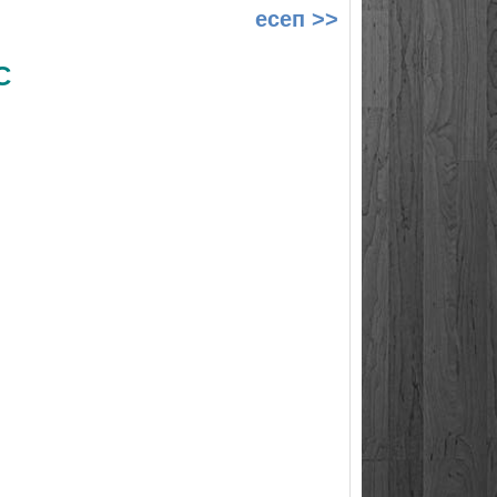
есеп >>
С