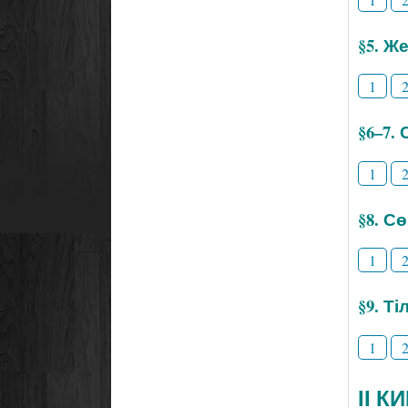
§5. Же
1
§6–7.
1
§8. С
1
§9. Т
1
ІІ К