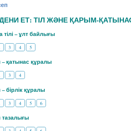
сеп
ӘДЕНИ ЕТ: ТІЛ ЖӘНЕ ҚАРЫМ-ҚАТЫНА
на тілі – ұлт байлығы
2
3
4
5
іл – қатынас құралы
2
3
4
л – бірлік құралы
2
3
4
5
6
іл тазалығы
2
3
4
5
6