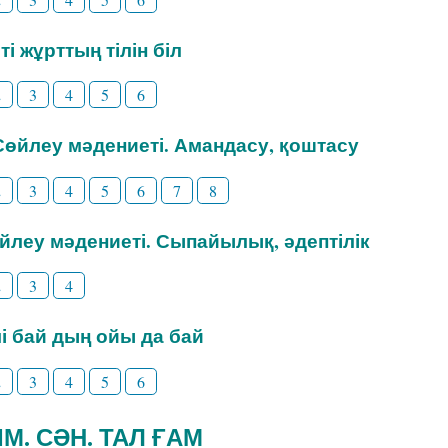
ті жұрттың тілін біл
2
3
4
5
6
 Сөйлеу мәдениеті. Амандасу, қоштасу
2
3
4
5
6
7
8
өйлеу мәдениеті. Сыпайылық, әдептілік
2
3
4
ілі бай дың ойы да бай
2
3
4
5
6
ИІМ. СӘН. ТАЛ ҒАМ