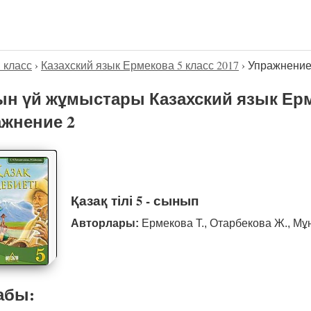
5 класс
›
Казахский язык Ермекова 5 класс 2017
›
Упражнение
н үй жұмыстары Казахский язык Ерме
жнение 2
Қазақ тілі 5 - сынып
Авторлары:
Ермекова Т., Отарбекова Ж., Мұ
абы: