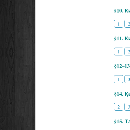
§10. 
1
§11. 
1
§12–1
1
§14. 
2
§15. 