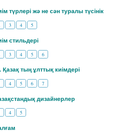
Киім түрлері жә не сән туралы түсінік
2
3
4
5
Киім стильдері
2
3
4
5
6
3. Қазақ тың ұлттық киімдері
3
4
5
6
7
Қазақстандық дизайнерлер
3
4
5
Талғам