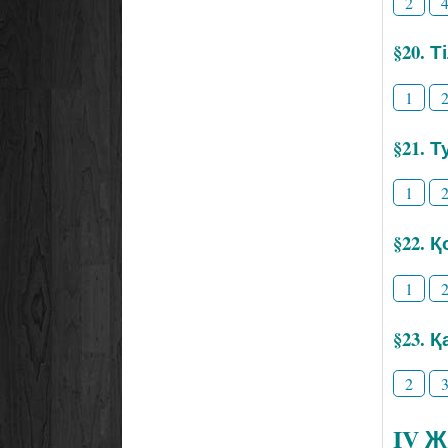
2
§20. 
1
§21. Т
1
§22. 
1
§23. 
2
IV 