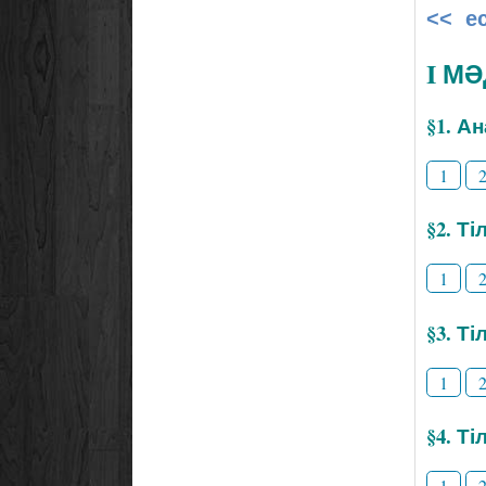
<< е
I М
§1. А
1
§2. Т
1
§3. Ті
1
§4. Т
1