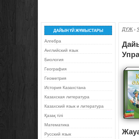
ДҮЖ
›
ДАЙЫН ҮЙ ЖҰМЫСТАРЫ
Алгебра
Дайы
Английский язык
Упра
Биология
География
Геометрия
История Казахстана
Казахская литература
Казахский язык и литература
Қазақ тілі
Математика
Жау
Русский язык