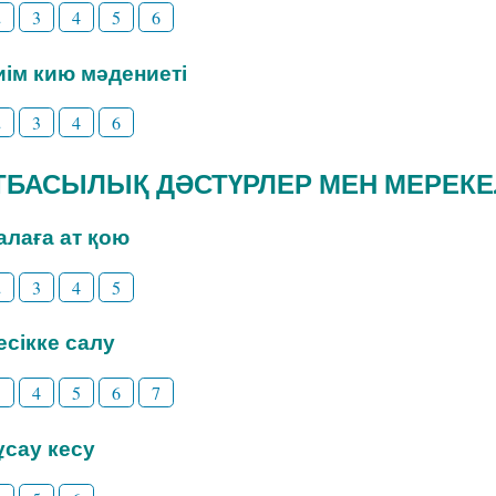
2
3
4
5
6
Киім кию мәдениеті
2
3
4
6
 ОТБАСЫЛЫҚ ДӘСТҮРЛЕР МЕН МЕРЕК
Балаға ат қою
2
3
4
5
Бесікке салу
3
4
5
6
7
Тұсау кесу