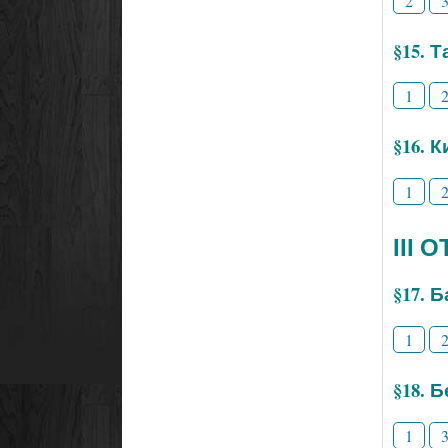
2
§15. 
1
§16. 
1
ІІІ
§17. 
1
§18. 
1