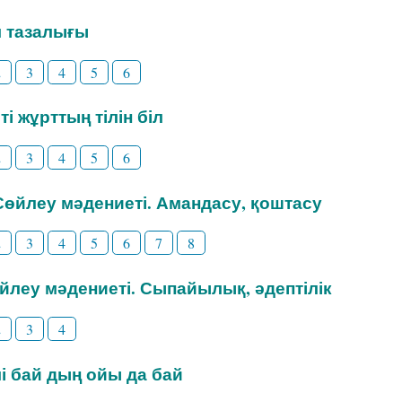
іл тазалығы
2
3
4
5
6
ті жұрттың тілін біл
2
3
4
5
6
 Сөйлеу мәдениеті. Амандасу, қоштасу
2
3
4
5
6
7
8
өйлеу мәдениеті. Сыпайылық, әдептілік
2
3
4
ілі бай дың ойы да бай