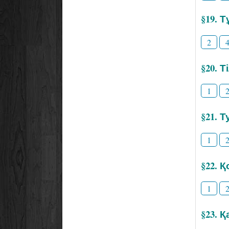
§19. 
2
§20. 
1
§21. Т
1
§22. 
1
§23. 