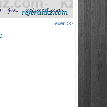
есеп >>
С