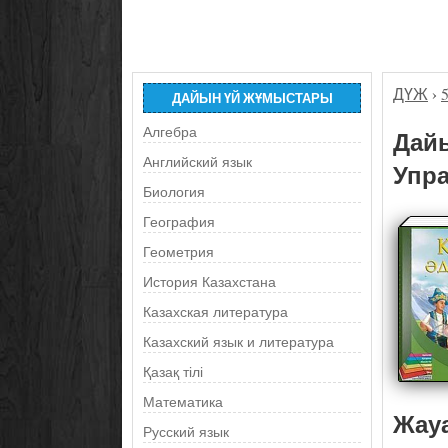
ДҮЖ
›
ДАЙЫН ҮЙ ЖҰМЫСТАРЫ
Алгебра
Дайы
Английский язык
Упра
Биология
География
Геометрия
История Казахстана
Казахская литература
Казахский язык и литература
Қазақ тілі
Математика
Жау
Русский язык