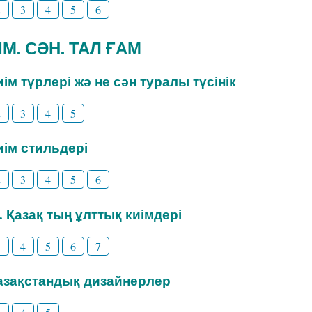
2
3
4
5
6
ИІМ. СӘН. ТАЛ ҒАМ
Киім түрлері жә не сән туралы түсінік
2
3
4
5
Киім стильдері
2
3
4
5
6
3. Қазақ тың ұлттық киімдері
3
4
5
6
7
Қазақстандық дизайнерлер