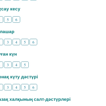
Тұсау кесу
4
5
6
Тілашар
2
3
4
5
6
уған күн
2
3
4
5
Қонақ күту дәстүрі
2
3
4
5
6
Қазақ халқының салт-дәстүрлері