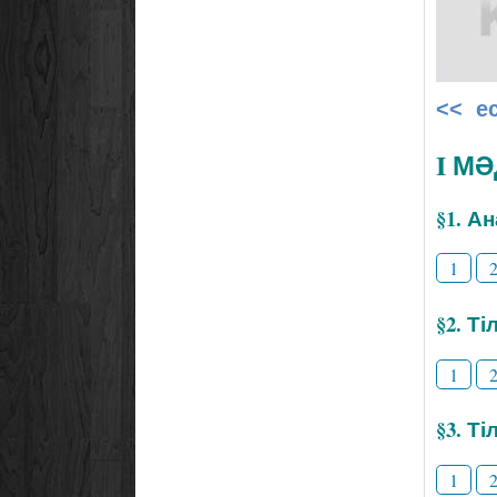
<< е
I М
§1. А
1
§2. Т
1
§3. Ті
1