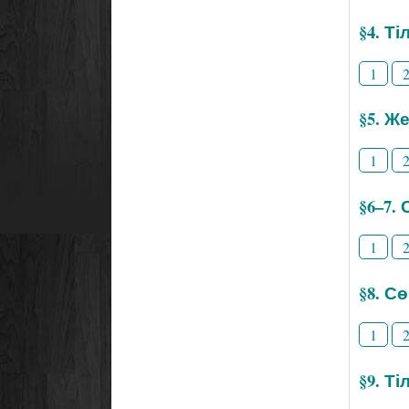
§4. Т
1
§5. Же
1
§6–7.
1
§8. С
1
§9. Т