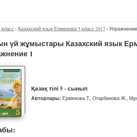
5 класс
›
Казахский язык Ермекова 5 класс 2017
›
Упражнение
н үй жұмыстары Казахский язык Ерме
жнение 1
Қазақ тілі 5 - сынып
Авторлары:
Ермекова Т., Отарбекова Ж., Мұ
абы: