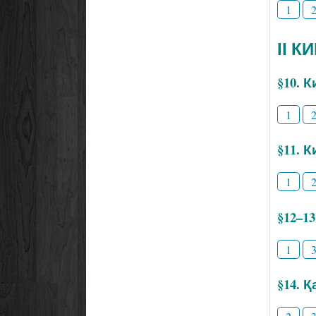
1
ІІ К
§10. 
1
§11. 
1
§12–1
1
§14. 