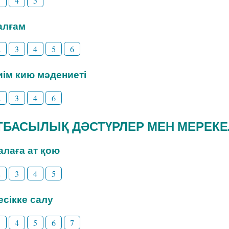
3
4
5
Талғам
2
3
4
5
6
Киім кию мәдениеті
2
3
4
6
 ОТБАСЫЛЫҚ ДӘСТҮРЛЕР МЕН МЕРЕК
Балаға ат қою
2
3
4
5
Бесікке салу
3
4
5
6
7