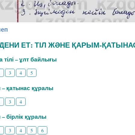
сеп
ӘДЕНИ ЕТ: ТІЛ ЖӘНЕ ҚАРЫМ-ҚАТЫНА
на тілі – ұлт байлығы
2
3
4
5
іл – қатынас құралы
2
3
4
л – бірлік құралы
2
3
4
5
6