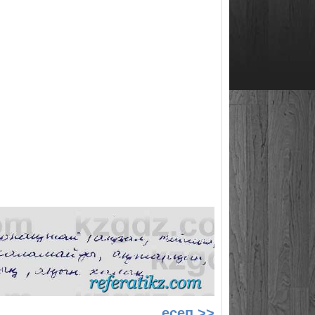
есеп >>