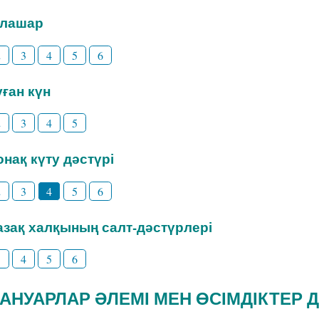
Тілашар
2
3
4
5
6
уған күн
2
3
4
5
Қонақ күту дәстүрі
2
3
4
5
6
Қазақ халқының салт-дәстүрлері
3
4
5
6
ЖАНУАРЛАР ӘЛЕМІ МЕН ӨСІМДІКТЕР 