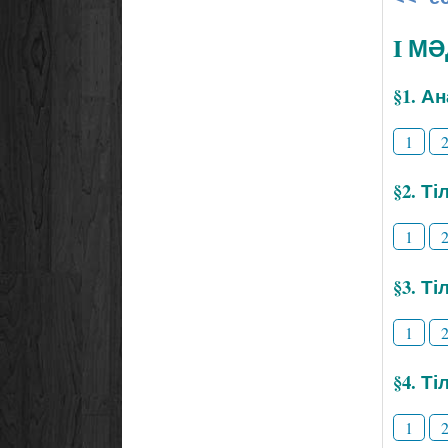
I М
§1. А
1
§2. Т
1
§3. Ті
1
§4. Т
1