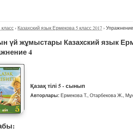
5 класс
›
Казахский язык Ермекова 5 класс 2017
›
Упражнение
н үй жұмыстары Казахский язык Ерме
жнение 4
Қазақ тілі 5 - сынып
Авторлары:
Ермекова Т., Отарбекова Ж., Мұ
абы: