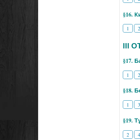
§16. 
1
ІІІ
§17. 
1
§18. 
1
§19. 
2