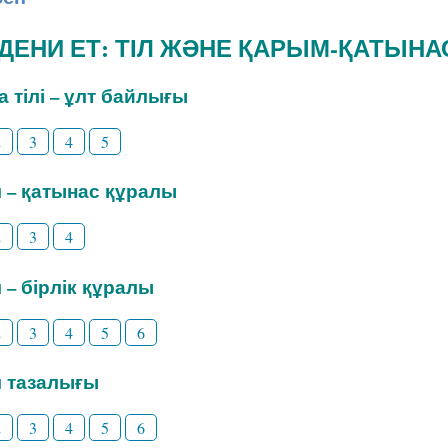
ӘДЕНИ ЕТ: ТІЛ ЖӘНЕ ҚАРЫМ-ҚАТЫНА
на тілі – ұлт байлығы
2
3
4
5
іл – қатынас құралы
2
3
4
л – бірлік құралы
2
3
4
5
6
іл тазалығы
2
3
4
5
6