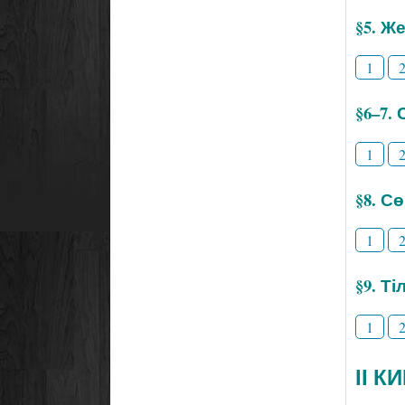
§5. Же
1
§6–7.
1
§8. С
1
§9. Т
1
ІІ К