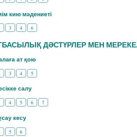
Киім кию мәдениеті
2
3
4
6
 ОТБАСЫЛЫҚ ДӘСТҮРЛЕР МЕН МЕРЕК
Балаға ат қою
2
3
4
5
Бесікке салу
3
4
5
6
7
Тұсау кесу
4
5
6