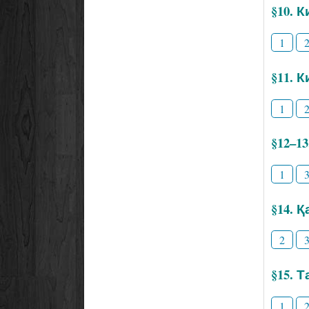
§10. 
1
§11. 
1
§12–1
1
§14. 
2
§15. 
1