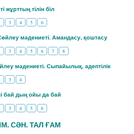
ті жұрттың тілін біл
2
3
4
5
6
 Сөйлеу мәдениеті. Амандасу, қоштасу
2
3
4
5
6
7
8
өйлеу мәдениеті. Сыпайылық, әдептілік
2
3
4
ілі бай дың ойы да бай
2
3
4
5
6
ИІМ. СӘН. ТАЛ ҒАМ