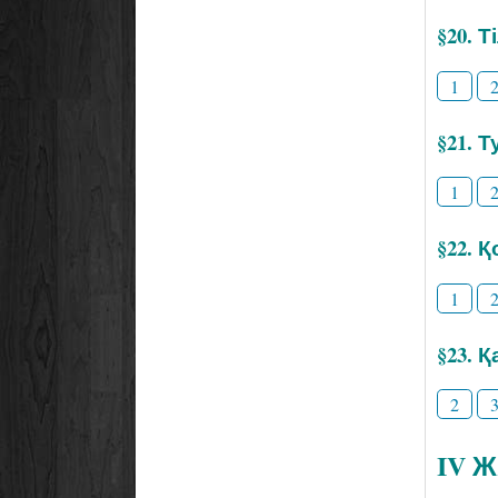
§20. 
1
§21. Т
1
§22. 
1
§23. 
2
IV 