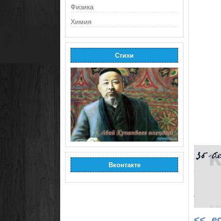
Физика
Химия
Стихи
Вконтакте
<< е