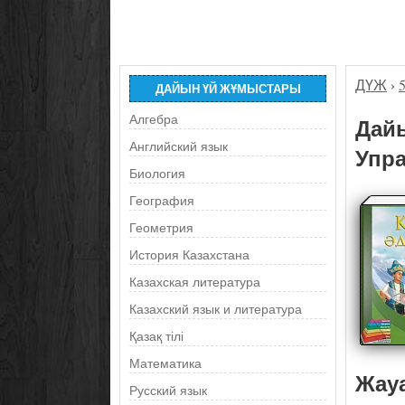
ДҮЖ
›
ДАЙЫН ҮЙ ЖҰМЫСТАРЫ
Алгебра
Дайы
Английский язык
Упра
Биология
География
Геометрия
История Казахстана
Казахская литература
Казахский язык и литература
Қазақ тілі
Математика
Жау
Русский язык