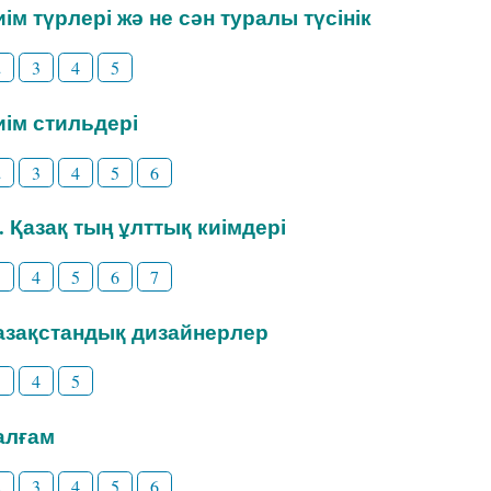
Киім түрлері жә не сән туралы түсінік
2
3
4
5
Киім стильдері
2
3
4
5
6
3. Қазақ тың ұлттық киімдері
3
4
5
6
7
Қазақстандық дизайнерлер
3
4
5
Талғам
2
3
4
5
6