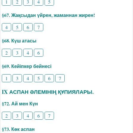
1
2
3
4
5
§67. Жақсыдан үйрен, жаманнан жирен!
4
5
6
7
§68. Күш атасы
2
3
4
6
§69. Кейіпкер бейнесі
1
3
4
5
6
7
IX АСПАН ӘЛЕМІНІҢ ҚҰПИЯЛАРЫ.
§72. Ай мен Күн
2
3
4
6
7
§73. Көк аспан