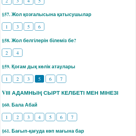
2
3
4
5
§57. Жол қозғалысына қатысушылар
1
3
5
6
§58. Жол белгілерін білеміз бе?
2
4
§59. Қоғам дық көлік атаулары
1
2
3
5
6
7
VІІІ АДАМНЫҢ СЫРТ КЕЛБЕТІ МЕН МІНЕЗІ
§60. Бала Абай
1
2
3
4
5
6
7
§61. Бағып-қағуда көп мағына бар