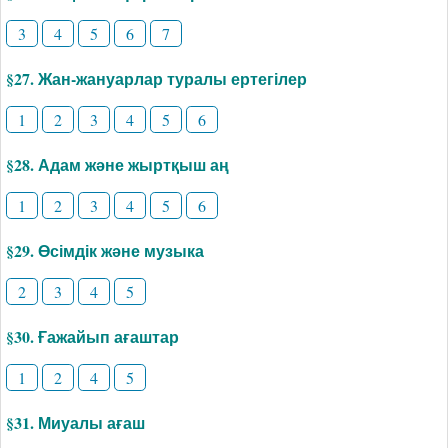
3
4
5
6
7
§27. Жан-жануарлар туралы ертегілер
1
2
3
4
5
6
§28. Адам және жыртқыш аң
1
2
3
4
5
6
§29. Өсімдік және музыка
2
3
4
5
§30. Ғажайып ағаштар
1
2
4
5
§31. Миуалы ағаш