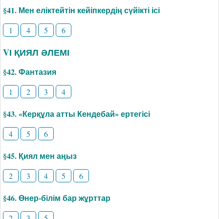
§41. Мен еліктейтін кейіпкердің сүйікті ісі
1
4
5
6
VІ ҚИЯЛ ӘЛЕМІ
§42. Фантазия
1
2
3
4
§43. «Керқұла атты Кендебай» ертегісі
4
5
6
§45. Қиял мен аңыз
2
3
4
5
6
§46. Өнер-білім бар жұрттар
2
3
5