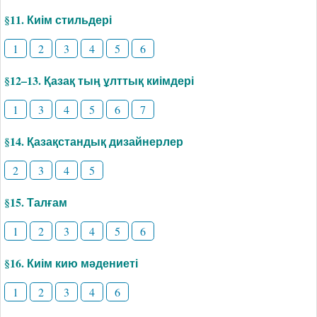
§11. Киім стильдері
1
2
3
4
5
6
§12–13. Қазақ тың ұлттық киімдері
1
3
4
5
6
7
§14. Қазақстандық дизайнерлер
2
3
4
5
§15. Талғам
1
2
3
4
5
6
§16. Киім кию мәдениеті
1
2
3
4
6