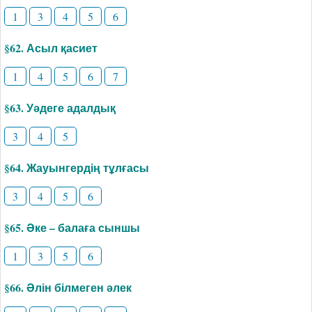
1
3
4
5
6
§62. Асыл қасиет
1
4
5
6
7
§63. Уәдеге адалдық
3
4
5
§64. Жауынгердің тұлғасы
3
4
5
6
§65. Әке – балаға сыншы
1
3
5
6
§66. Әлін білмеген әлек