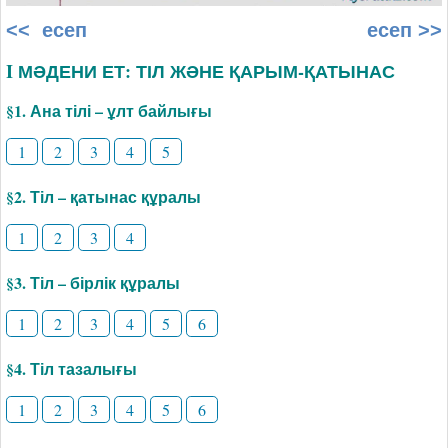
<< есеп
есеп >>
I МӘДЕНИ ЕТ: ТІЛ ЖӘНЕ ҚАРЫМ-ҚАТЫНАС
§1. Ана тілі – ұлт байлығы
1
2
3
4
5
§2. Тіл – қатынас құралы
1
2
3
4
§3. Тіл – бірлік құралы
1
2
3
4
5
6
§4. Тіл тазалығы
1
2
3
4
5
6