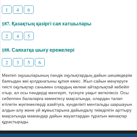
1
4
6
§87. Қазақтың қазіргі сая хатшылары
2
4
5
§88. Саяхатқа шығу ережелері
2
3
5
6
Мектеп оқушыларының пәндік оқулықтардың дайын шешімдерім
баяғыдан жиі қолданатыны құпия емес. Жыл сайын меңгеруге
тиісті оқулықтар санымен олардың көлемі айтарлықтай көбейіп
отыр, ал осы пәндерді менгеріп, түсінуге уақыт жеткіліксіз. Осы
себеппен балаларға көмектесу мақсатында, олардан талап
етілетін жүктемелерді азайтуға, күнделікті ментальды шаршауын
алдын-алу және үй жұмыстарына дайындалу тиімділігін арттыру
мақсатында мамандар дайын жауаптардан тұратын жинақтар
құрастырады.