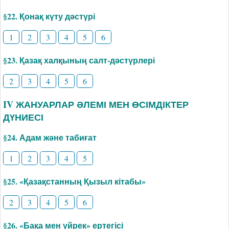
§22. Қонақ күту дәстүрі
1
2
3
4
5
6
§23. Қазақ халқының салт-дәстүрлері
2
3
4
5
6
IV ЖАНУАРЛАР ӘЛЕМІ МЕН ӨСІМДІКТЕР
ДҮНИЕСІ
§24. Адам және табиғат
1
2
3
4
5
§25. «Қазақстанның Қызыл кітабы»
2
3
4
5
6
§26. «Бақа мен үйрек» ертегісі