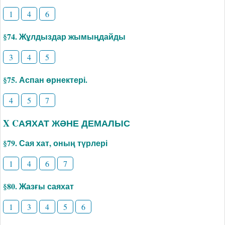
1
4
6
§74. Жұлдыздар жымыңдайды
3
4
5
§75. Аспан өрнектері.
4
5
7
X CАЯХАТ ЖӘНЕ ДЕМАЛЫС
§79. Сая хат, оның түрлері
1
4
6
7
§80. Жазғы саяхат
1
3
4
5
6