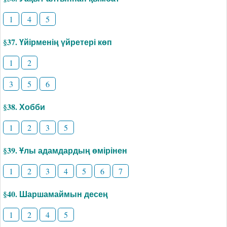
1
4
5
§37. Үйірменің үйретері көп
1
2
3
5
6
§38. Хобби
1
2
3
5
§39. Ұлы адамдардың өмірінен
1
2
3
4
5
6
7
§40. Шаршамаймын десең
1
2
4
5