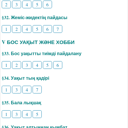
2
3
4
5
6
§32. Жеміс-жидектің пайдасы
1
2
4
5
6
7
V БОС УАҚЫТ ЖӘНЕ ХОББИ
§33. Бос уақытты тиімді пайдалану
1
2
3
4
5
6
§34. Уақыт тың қадірі
1
3
4
7
§35. Бала лықшақ
1
3
4
5
§36. Уақыт алтыннан қымбат