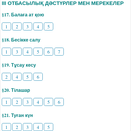
ІІІ ОТБАСЫЛЫҚ ДӘСТҮРЛЕР МЕН МЕРЕКЕЛЕР
§17. Балаға ат қою
1
2
3
4
5
§18. Бесікке салу
1
3
4
5
6
7
§19. Тұсау кесу
2
4
5
6
§20. Тілашар
1
2
3
4
5
6
§21. Туған күн
1
2
3
4
5