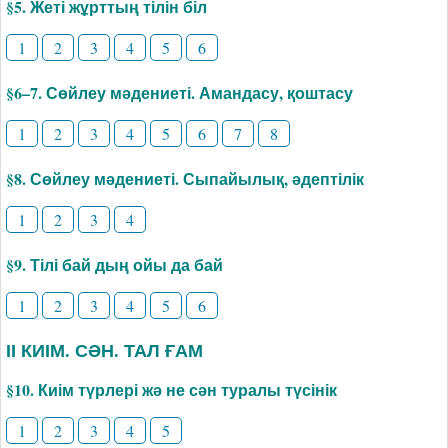
§5. Жеті жұрттың тілін біл
1
2
3
4
5
6
§6–7. Сөйлеу мәдениеті. Амандасу, қоштасу
1
2
3
4
5
6
7
8
§8. Сөйлеу мәдениеті. Сыпайылық, әдептілік
1
2
3
4
§9. Тілі бай дың ойы да бай
1
2
3
4
5
6
ІІ КИІМ. СӘН. ТАЛ ҒАМ
§10. Киім түрлері жә не сән туралы түсінік
1
2
3
4
5