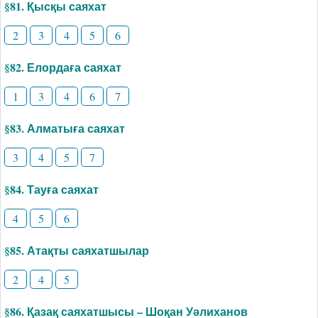
§81. Қысқы саяхат
2
3
4
5
6
§82. Елордаға саяхат
1
3
4
6
7
§83. Алматыға саяхат
3
4
5
7
§84. Тауға саяхат
4
5
6
§85. Атақты саяхатшылар
2
4
5
§86. Қазақ саяхатшысы – Шоқан Уәлиханов