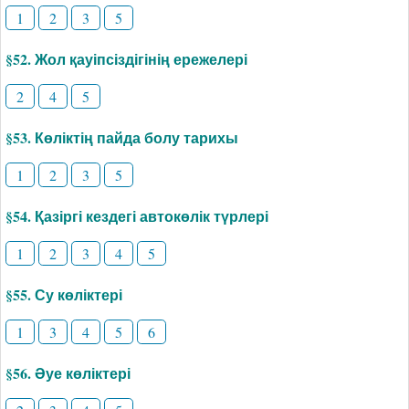
1
2
3
5
§52. Жол қауіпсіздігінің ережелері
2
4
5
§53. Көліктің пайда болу тарихы
1
2
3
5
§54. Қазіргі кездегі автокөлік түрлері
1
2
3
4
5
§55. Су көліктері
1
3
4
5
6
§56. Әуе көліктері