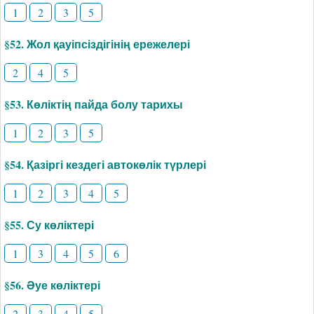
1
2
3
5
§52. Жол қауіпсіздігінің ережелері
2
4
5
§53. Көліктің пайда болу тарихы
1
2
3
5
§54. Қазіргі кездегі автокөлік түрлері
1
2
3
4
5
§55. Су көліктері
1
3
4
5
6
§56. Әуе көліктері
2
3
4
5