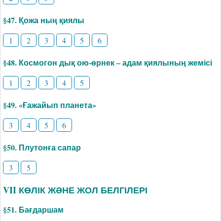
§47. Қожа ның қиялы
1
2
3
4
5
6
§48. Космогон дық ою-өрнек – адам қиялының жемісі
1
2
3
4
5
§49. «Ғажайып планета»
3
4
5
6
§50. Плутонға сапар
3
5
VII КӨЛІК ЖӘНЕ ЖОЛ БЕЛГІЛЕРІ
§51. Бағдаршам