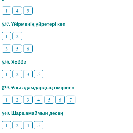
1
4
5
§37. Үйірменің үйретері көп
1
2
3
5
6
§38. Хобби
1
2
3
5
§39. Ұлы адамдардың өмірінен
1
2
3
4
5
6
7
§40. Шаршамаймын десең
1
2
4
5