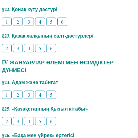
§22. Қонақ күту дәстүрі
1
2
3
4
5
6
§23. Қазақ халқының салт-дәстүрлері
2
3
4
5
6
IV ЖАНУАРЛАР ӘЛЕМІ МЕН ӨСІМДІКТЕР
ДҮНИЕСІ
§24. Адам және табиғат
1
2
3
4
5
§25. «Қазақстанның Қызыл кітабы»
2
3
4
5
6
§26. «Бақа мен үйрек» ертегісі