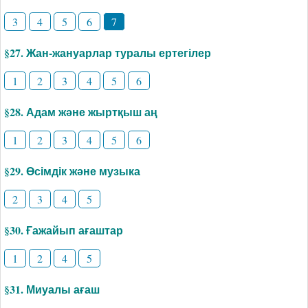
3
4
5
6
7
§27. Жан-жануарлар туралы ертегілер
1
2
3
4
5
6
§28. Адам және жыртқыш аң
1
2
3
4
5
6
§29. Өсімдік және музыка
2
3
4
5
§30. Ғажайып ағаштар
1
2
4
5
§31. Миуалы ағаш