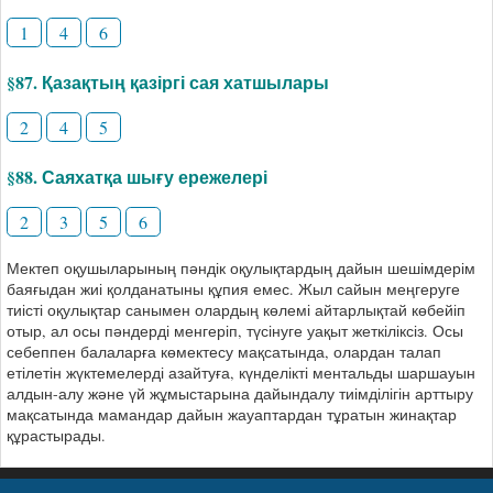
1
4
6
§87. Қазақтың қазіргі сая хатшылары
2
4
5
§88. Саяхатқа шығу ережелері
2
3
5
6
Мектеп оқушыларының пәндік оқулықтардың дайын шешімдерім
баяғыдан жиі қолданатыны құпия емес. Жыл сайын меңгеруге
тиісті оқулықтар санымен олардың көлемі айтарлықтай көбейіп
отыр, ал осы пәндерді менгеріп, түсінуге уақыт жеткіліксіз. Осы
себеппен балаларға көмектесу мақсатында, олардан талап
етілетін жүктемелерді азайтуға, күнделікті ментальды шаршауын
алдын-алу және үй жұмыстарына дайындалу тиімділігін арттыру
мақсатында мамандар дайын жауаптардан тұратын жинақтар
құрастырады.