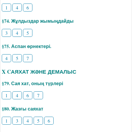
1
4
6
§74. Жұлдыздар жымыңдайды
3
4
5
§75. Аспан өрнектері.
4
5
7
X CАЯХАТ ЖӘНЕ ДЕМАЛЫС
§79. Сая хат, оның түрлері
1
4
6
7
§80. Жазғы саяхат
1
3
4
5
6