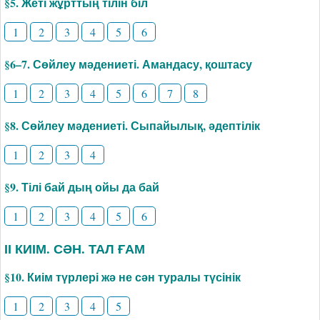
§5. Жеті жұрттың тілін біл
1
2
3
4
5
6
§6–7. Сөйлеу мәдениеті. Амандасу, қоштасу
1
2
3
4
5
6
7
8
§8. Сөйлеу мәдениеті. Сыпайылық, әдептілік
1
2
3
4
§9. Тілі бай дың ойы да бай
1
2
3
4
5
6
ІІ КИІМ. СӘН. ТАЛ ҒАМ
§10. Киім түрлері жә не сән туралы түсінік
1
2
3
4
5