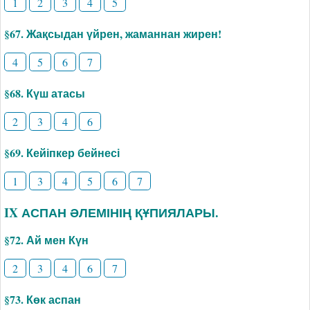
1
2
3
4
5
§67. Жақсыдан үйрен, жаманнан жирен!
4
5
6
7
§68. Күш атасы
2
3
4
6
§69. Кейіпкер бейнесі
1
3
4
5
6
7
IX АСПАН ӘЛЕМІНІҢ ҚҰПИЯЛАРЫ.
§72. Ай мен Күн
2
3
4
6
7
§73. Көк аспан