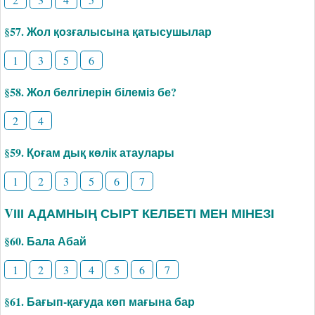
§57. Жол қозғалысына қатысушылар
1
3
5
6
§58. Жол белгілерін білеміз бе?
2
4
§59. Қоғам дық көлік атаулары
1
2
3
5
6
7
VІІІ АДАМНЫҢ СЫРТ КЕЛБЕТІ МЕН МІНЕЗІ
§60. Бала Абай
1
2
3
4
5
6
7
§61. Бағып-қағуда көп мағына бар