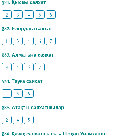
§81. Қысқы саяхат
2
3
4
5
6
§82. Елордаға саяхат
1
3
4
6
7
§83. Алматыға саяхат
3
4
5
7
§84. Тауға саяхат
4
5
6
§85. Атақты саяхатшылар
2
4
5
§86. Қазақ саяхатшысы – Шоқан Уәлиханов