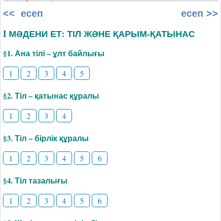
<< есеп
есеп >>
I МӘДЕНИ ЕТ: ТІЛ ЖӘНЕ ҚАРЫМ-ҚАТЫНАС
§1. Ана тілі – ұлт байлығы
1
2
3
4
5
§2. Тіл – қатынас құралы
1
2
3
4
§3. Тіл – бірлік құралы
1
2
3
4
5
6
§4. Тіл тазалығы
1
2
3
4
5
6