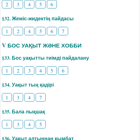
2
3
4
5
6
§32. Жеміс-жидектің пайдасы
1
2
4
5
6
7
V БОС УАҚЫТ ЖӘНЕ ХОББИ
§33. Бос уақытты тиімді пайдалану
1
2
3
4
5
6
§34. Уақыт тың қадірі
1
3
4
7
§35. Бала лықшақ
1
3
4
5
§36. Уақыт алтыннан қымбат