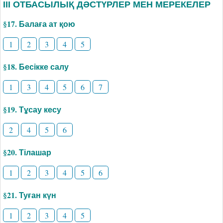
ІІІ ОТБАСЫЛЫҚ ДӘСТҮРЛЕР МЕН МЕРЕКЕЛЕР
§17. Балаға ат қою
1
2
3
4
5
§18. Бесікке салу
1
3
4
5
6
7
§19. Тұсау кесу
2
4
5
6
§20. Тілашар
1
2
3
4
5
6
§21. Туған күн
1
2
3
4
5