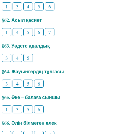
1
3
4
5
6
§62. Асыл қасиет
1
4
5
6
7
§63. Уәдеге адалдық
3
4
5
§64. Жауынгердің тұлғасы
3
4
5
6
§65. Әке – балаға сыншы
1
3
5
6
§66. Әлін білмеген әлек