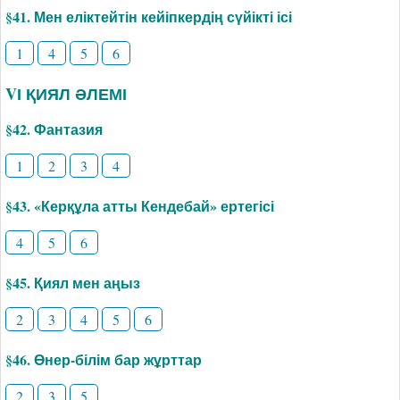
§41. Мен еліктейтін кейіпкердің сүйікті ісі
1
4
5
6
VІ ҚИЯЛ ӘЛЕМІ
§42. Фантазия
1
2
3
4
§43. «Керқұла атты Кендебай» ертегісі
4
5
6
§45. Қиял мен аңыз
2
3
4
5
6
§46. Өнер-білім бар жұрттар
2
3
5