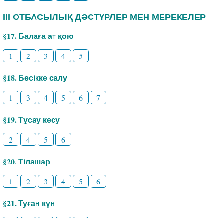
ІІІ ОТБАСЫЛЫҚ ДӘСТҮРЛЕР МЕН МЕРЕКЕЛЕР
§17. Балаға ат қою
1
2
3
4
5
§18. Бесікке салу
1
3
4
5
6
7
§19. Тұсау кесу
2
4
5
6
§20. Тілашар
1
2
3
4
5
6
§21. Туған күн