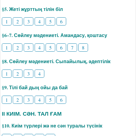
§5. Жеті жұрттың тілін біл
1
2
3
4
5
6
§6–7. Сөйлеу мәдениеті. Амандасу, қоштасу
1
2
3
4
5
6
7
8
§8. Сөйлеу мәдениеті. Сыпайылық, әдептілік
1
2
3
4
§9. Тілі бай дың ойы да бай
1
2
3
4
5
6
ІІ КИІМ. СӘН. ТАЛ ҒАМ
§10. Киім түрлері жә не сән туралы түсінік