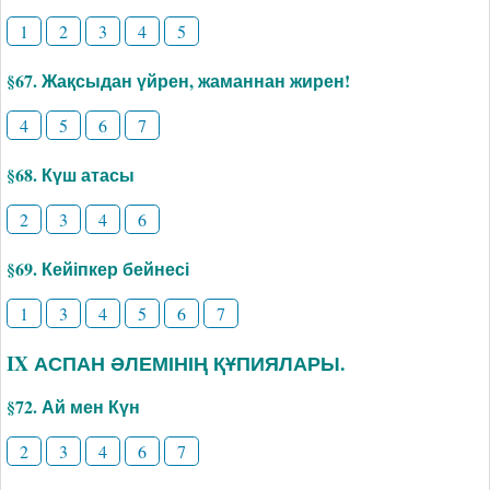
1
2
3
4
5
§67. Жақсыдан үйрен, жаманнан жирен!
4
5
6
7
§68. Күш атасы
2
3
4
6
§69. Кейіпкер бейнесі
1
3
4
5
6
7
IX АСПАН ӘЛЕМІНІҢ ҚҰПИЯЛАРЫ.
§72. Ай мен Күн
2
3
4
6
7