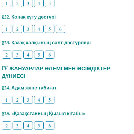
1
2
3
4
5
§22. Қонақ күту дәстүрі
1
2
3
4
5
6
§23. Қазақ халқының салт-дәстүрлері
2
3
4
5
6
IV ЖАНУАРЛАР ӘЛЕМІ МЕН ӨСІМДІКТЕР
ДҮНИЕСІ
§24. Адам және табиғат
1
2
3
4
5
§25. «Қазақстанның Қызыл кітабы»
2
3
4
5
6