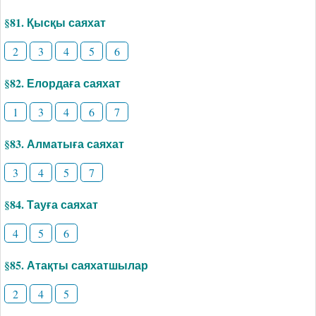
§81. Қысқы саяхат
2
3
4
5
6
§82. Елордаға саяхат
1
3
4
6
7
§83. Алматыға саяхат
3
4
5
7
§84. Тауға саяхат
4
5
6
§85. Атақты саяхатшылар
2
4
5