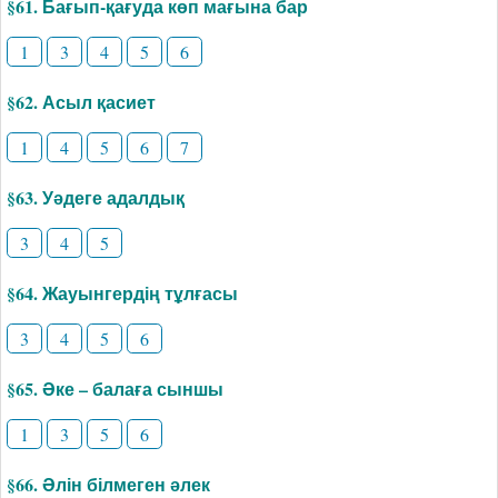
§61. Бағып-қағуда көп мағына бар
1
3
4
5
6
§62. Асыл қасиет
1
4
5
6
7
§63. Уәдеге адалдық
3
4
5
§64. Жауынгердің тұлғасы
3
4
5
6
§65. Әке – балаға сыншы
1
3
5
6
§66. Әлін білмеген әлек