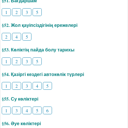
§51. Бағдаршам
1
2
3
5
§52. Жол қауіпсіздігінің ережелері
2
4
5
§53. Көліктің пайда болу тарихы
1
2
3
5
§54. Қазіргі кездегі автокөлік түрлері
1
2
3
4
5
§55. Су көліктері
1
3
4
5
6
§56. Әуе көліктері