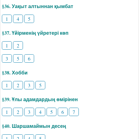
§36. Уақыт алтыннан қымбат
1
4
5
§37. Үйірменің үйретері көп
1
2
3
5
6
§38. Хобби
1
2
3
5
§39. Ұлы адамдардың өмірінен
1
2
3
4
5
6
7
§40. Шаршамаймын десең
1
2
4
5