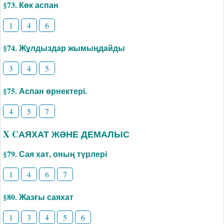
§73. Көк аспан
1
4
6
§74. Жұлдыздар жымыңдайды
3
4
5
§75. Аспан өрнектері.
4
5
7
X CАЯХАТ ЖӘНЕ ДЕМАЛЫС
§79. Сая хат, оның түрлері
1
4
6
7
§80. Жазғы саяхат
1
3
4
5
6