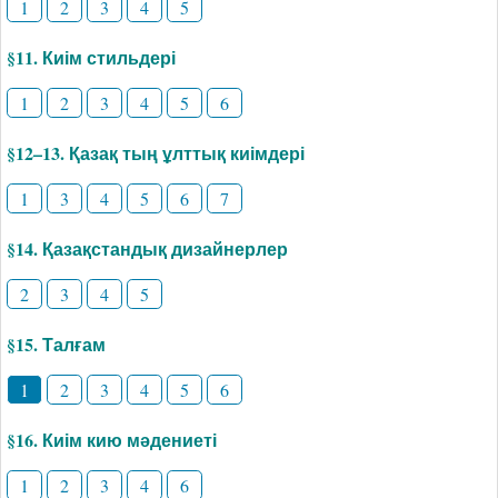
1
2
3
4
5
§11. Киім стильдері
1
2
3
4
5
6
§12–13. Қазақ тың ұлттық киімдері
1
3
4
5
6
7
§14. Қазақстандық дизайнерлер
2
3
4
5
§15. Талғам
1
2
3
4
5
6
§16. Киім кию мәдениеті
1
2
3
4
6