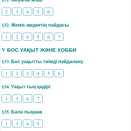
2
3
4
5
6
§32. Жеміс-жидектің пайдасы
1
2
4
5
6
7
V БОС УАҚЫТ ЖӘНЕ ХОББИ
§33. Бос уақытты тиімді пайдалану
1
2
3
4
5
6
§34. Уақыт тың қадірі
1
3
4
7
§35. Бала лықшақ
1
3
4
5