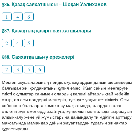
§86. Қазақ саяхатшысы – Шоқан Уәлиханов
1
4
6
§87. Қазақтың қазіргі сая хатшылары
2
4
5
§88. Саяхатқа шығу ережелері
2
3
5
6
Мектеп оқушыларының пәндік оқулықтардың дайын шешімдерім
баяғыдан жиі қолданатыны құпия емес. Жыл сайын меңгеруге
тиісті оқулықтар санымен олардың көлемі айтарлықтай көбейіп
отыр, ал осы пәндерді менгеріп, түсінуге уақыт жеткіліксіз. Осы
себеппен балаларға көмектесу мақсатында, олардан талап
етілетін жүктемелерді азайтуға, күнделікті ментальды шаршауын
алдын-алу және үй жұмыстарына дайындалу тиімділігін арттыру
мақсатында мамандар дайын жауаптардан тұратын жинақтар
құрастырады.