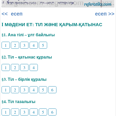
<< есеп
есеп >>
I МӘДЕНИ ЕТ: ТІЛ ЖӘНЕ ҚАРЫМ-ҚАТЫНАС
§1. Ана тілі – ұлт байлығы
1
2
3
4
5
§2. Тіл – қатынас құралы
1
2
3
4
§3. Тіл – бірлік құралы
1
2
3
4
5
6
§4. Тіл тазалығы
1
2
3
4
5
6