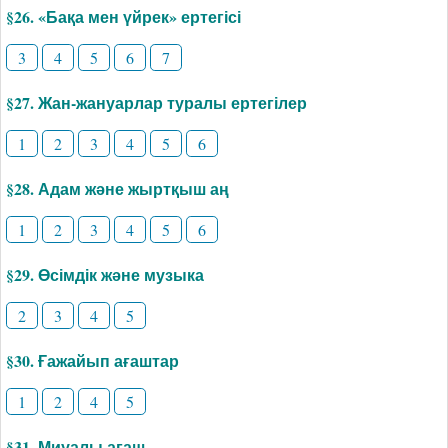
§26. «Бақа мен үйрек» ертегісі
3
4
5
6
7
§27. Жан-жануарлар туралы ертегілер
1
2
3
4
5
6
§28. Адам және жыртқыш аң
1
2
3
4
5
6
§29. Өсімдік және музыка
2
3
4
5
§30. Ғажайып ағаштар
1
2
4
5
§31. Миуалы ағаш