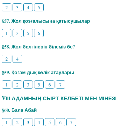
2
3
4
5
§57. Жол қозғалысына қатысушылар
1
3
5
6
§58. Жол белгілерін білеміз бе?
2
4
§59. Қоғам дық көлік атаулары
1
2
3
5
6
7
VІІІ АДАМНЫҢ СЫРТ КЕЛБЕТІ МЕН МІНЕЗІ
§60. Бала Абай
1
2
3
4
5
6
7