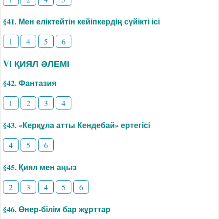
§41. Мен еліктейтін кейіпкердің сүйікті ісі
1
4
5
6
VІ ҚИЯЛ ӘЛЕМІ
§42. Фантазия
1
2
3
4
§43. «Керқұла атты Кендебай» ертегісі
4
5
6
§45. Қиял мен аңыз
2
3
4
5
6
§46. Өнер-білім бар жұрттар