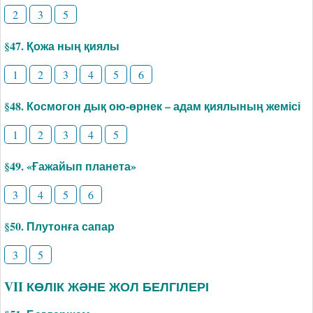
2
3
5
§47. Қожа ның қиялы
1
2
3
4
5
6
§48. Космогон дық ою-өрнек – адам қиялының жемісі
1
2
3
4
5
§49. «Ғажайып планета»
3
4
5
6
§50. Плутонға сапар
3
5
VII КӨЛІК ЖӘНЕ ЖОЛ БЕЛГІЛЕРІ