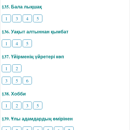
§35. Бала лықшақ
1
3
4
5
§36. Уақыт алтыннан қымбат
1
4
5
§37. Үйірменің үйретері көп
1
2
3
5
6
§38. Хобби
1
2
3
5
§39. Ұлы адамдардың өмірінен