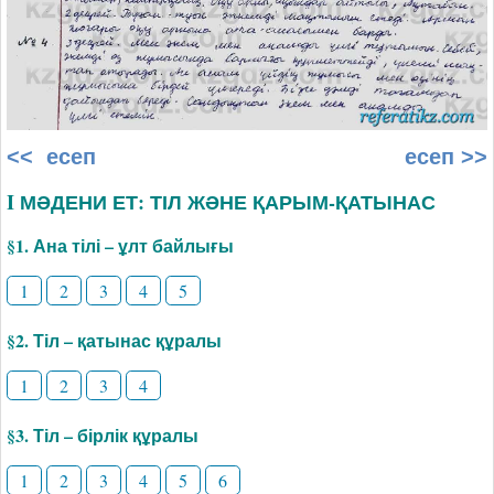
<< есеп
есеп >>
I МӘДЕНИ ЕТ: ТІЛ ЖӘНЕ ҚАРЫМ-ҚАТЫНАС
§1. Ана тілі – ұлт байлығы
1
2
3
4
5
§2. Тіл – қатынас құралы
1
2
3
4
§3. Тіл – бірлік құралы
1
2
3
4
5
6