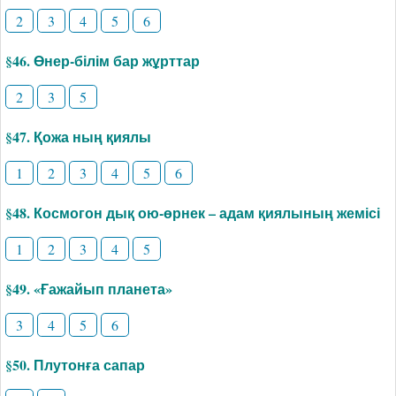
2
3
4
5
6
§46. Өнер-білім бар жұрттар
2
3
5
§47. Қожа ның қиялы
1
2
3
4
5
6
§48. Космогон дық ою-өрнек – адам қиялының жемісі
1
2
3
4
5
§49. «Ғажайып планета»
3
4
5
6
§50. Плутонға сапар