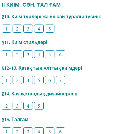
ІІ КИІМ. СӘН. ТАЛ ҒАМ
§10. Киім түрлері жә не сән туралы түсінік
1
2
3
4
5
§11. Киім стильдері
1
2
3
4
5
6
§12–13. Қазақ тың ұлттық киімдері
1
3
4
5
6
7
§14. Қазақстандық дизайнерлер
2
3
4
5
§15. Талғам
1
2
3
4
5
6