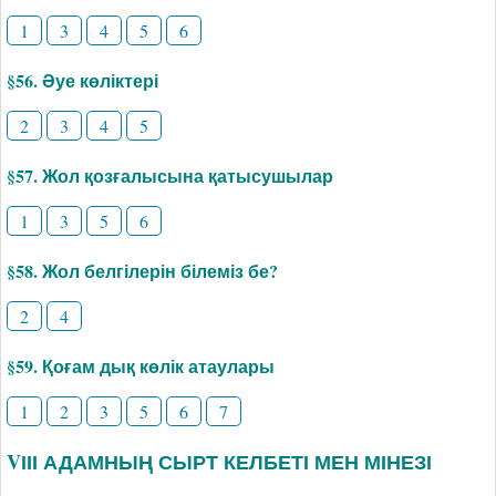
1
3
4
5
6
§56. Әуе көліктері
2
3
4
5
§57. Жол қозғалысына қатысушылар
1
3
5
6
§58. Жол белгілерін білеміз бе?
2
4
§59. Қоғам дық көлік атаулары
1
2
3
5
6
7
VІІІ АДАМНЫҢ СЫРТ КЕЛБЕТІ МЕН МІНЕЗІ