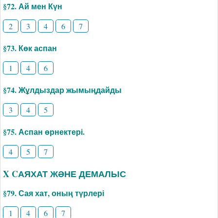
§72. Ай мен Күн
2
3
4
6
7
§73. Көк аспан
1
4
6
§74. Жұлдыздар жымыңдайды
3
4
5
§75. Аспан өрнектері.
4
5
7
X CАЯХАТ ЖӘНЕ ДЕМАЛЫС
§79. Сая хат, оның түрлері
1
4
6
7