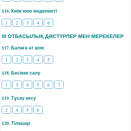
§16. Киім кию мәдениеті
1
2
3
4
6
ІІІ ОТБАСЫЛЫҚ ДӘСТҮРЛЕР МЕН МЕРЕКЕЛЕР
§17. Балаға ат қою
1
2
3
4
5
§18. Бесікке салу
1
3
4
5
6
7
§19. Тұсау кесу
2
4
5
6
§20. Тілашар