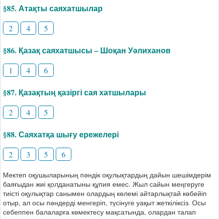
§85. Атақты саяхатшылар
2
4
5
§86. Қазақ саяхатшысы – Шоқан Уәлиханов
1
4
6
§87. Қазақтың қазіргі сая хатшылары
2
4
5
§88. Саяхатқа шығу ережелері
2
3
5
6
Мектеп оқушыларының пәндік оқулықтардың дайын шешімдерім
баяғыдан жиі қолданатыны құпия емес. Жыл сайын меңгеруге
тиісті оқулықтар санымен олардың көлемі айтарлықтай көбейіп
отыр, ал осы пәндерді менгеріп, түсінуге уақыт жеткіліксіз. Осы
себеппен балаларға көмектесу мақсатында, олардан талап