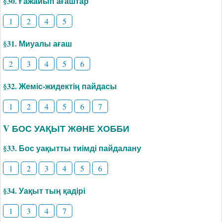
§30. Ғажайып ағаштар
1
2
4
5
§31. Миуалы ағаш
2
3
4
5
6
§32. Жеміс-жидектің пайдасы
1
2
4
5
6
7
V БОС УАҚЫТ ЖӘНЕ ХОББИ
§33. Бос уақытты тиімді пайдалану
1
2
3
4
5
6
§34. Уақыт тың қадірі
1
3
4
7