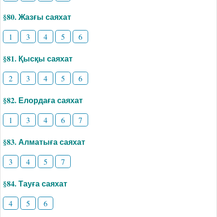
§80. Жазғы саяхат
1
3
4
5
6
§81. Қысқы саяхат
2
3
4
5
6
§82. Елордаға саяхат
1
3
4
6
7
§83. Алматыға саяхат
3
4
5
7
§84. Тауға саяхат
4
5
6