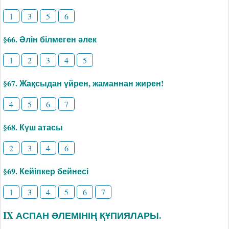
1
3
5
6
§66. Әлін білмеген әлек
1
2
3
4
5
§67. Жақсыдан үйрен, жаманнан жирен!
4
5
6
7
§68. Күш атасы
2
3
4
6
§69. Кейіпкер бейнесі
1
3
4
5
6
7
IX АСПАН ӘЛЕМІНІҢ ҚҰПИЯЛАРЫ.