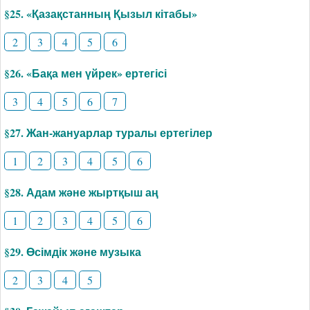
§25. «Қазақстанның Қызыл кітабы»
2
3
4
5
6
§26. «Бақа мен үйрек» ертегісі
3
4
5
6
7
§27. Жан-жануарлар туралы ертегілер
1
2
3
4
5
6
§28. Адам және жыртқыш аң
1
2
3
4
5
6
§29. Өсімдік және музыка
2
3
4
5