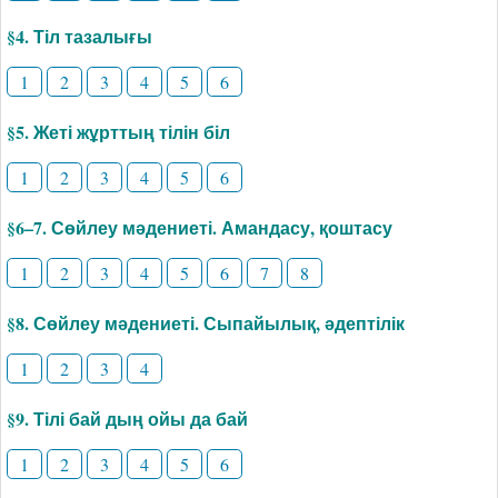
§4. Тіл тазалығы
1
2
3
4
5
6
§5. Жеті жұрттың тілін біл
1
2
3
4
5
6
§6–7. Сөйлеу мәдениеті. Амандасу, қоштасу
1
2
3
4
5
6
7
8
§8. Сөйлеу мәдениеті. Сыпайылық, әдептілік
1
2
3
4
§9. Тілі бай дың ойы да бай
1
2
3
4
5
6