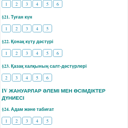
1
2
3
4
5
6
§21. Туған күн
1
2
3
4
5
§22. Қонақ күту дәстүрі
1
2
3
4
5
6
§23. Қазақ халқының салт-дәстүрлері
2
3
4
5
6
IV ЖАНУАРЛАР ӘЛЕМІ МЕН ӨСІМДІКТЕР
ДҮНИЕСІ
§24. Адам және табиғат
1
2
3
4
5