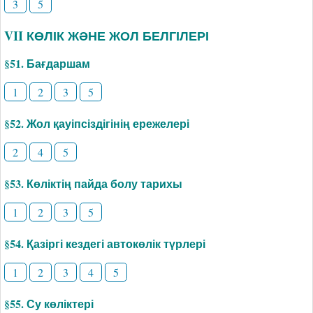
3
5
VII КӨЛІК ЖӘНЕ ЖОЛ БЕЛГІЛЕРІ
§51. Бағдаршам
1
2
3
5
§52. Жол қауіпсіздігінің ережелері
2
4
5
§53. Көліктің пайда болу тарихы
1
2
3
5
§54. Қазіргі кездегі автокөлік түрлері
1
2
3
4
5
§55. Су көліктері