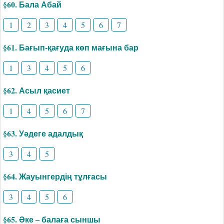
§60. Бала Абай
1
2
3
4
5
6
7
§61. Бағып-қағуда көп мағына бар
1
3
4
5
6
§62. Асыл қасиет
1
4
5
6
7
§63. Уәдеге адалдық
3
4
5
§64. Жауынгердің тұлғасы
3
4
5
6
§65. Әке – балаға сыншы