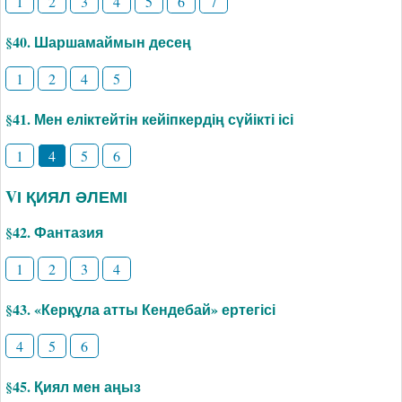
1
2
3
4
5
6
7
§40. Шаршамаймын десең
1
2
4
5
§41. Мен еліктейтін кейіпкердің сүйікті ісі
1
4
5
6
VІ ҚИЯЛ ӘЛЕМІ
§42. Фантазия
1
2
3
4
§43. «Керқұла атты Кендебай» ертегісі
4
5
6
§45. Қиял мен аңыз