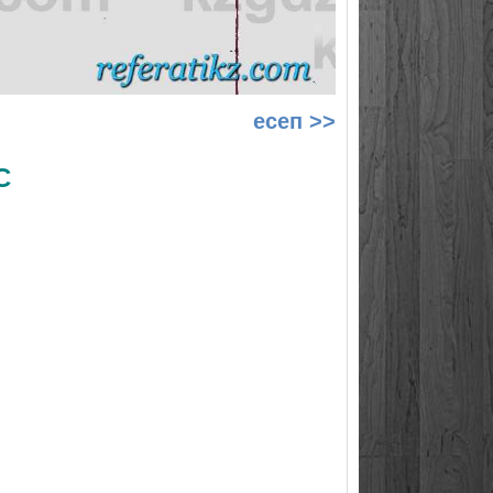
есеп >>
С