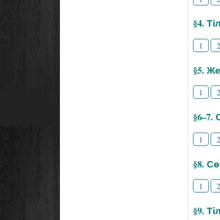
§4. Т
1
§5. Же
1
§6–7.
1
§8. С
1
§9. Т