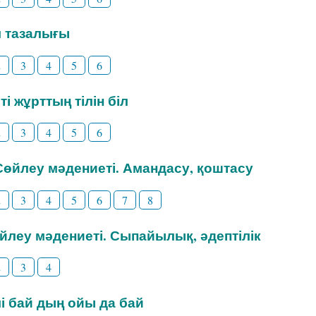
іл тазалығы
2
3
4
5
6
ті жұрттың тілін біл
2
3
4
5
6
 Сөйлеу мәдениеті. Амандасу, қоштасу
2
3
4
5
6
7
8
өйлеу мәдениеті. Сыпайылық, әдептілік
2
3
4
ілі бай дың ойы да бай