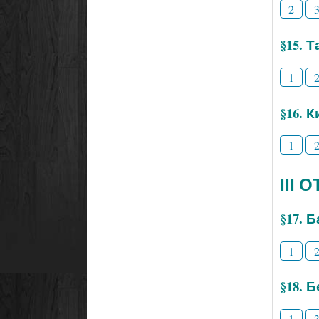
2
§15. 
1
§16. 
1
ІІІ
§17. 
1
§18. 
1