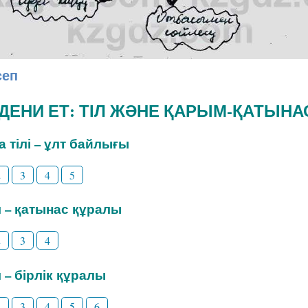
сеп
ӘДЕНИ ЕТ: ТІЛ ЖӘНЕ ҚАРЫМ-ҚАТЫНА
на тілі – ұлт байлығы
2
3
4
5
іл – қатынас құралы
2
3
4
л – бірлік құралы
2
3
4
5
6