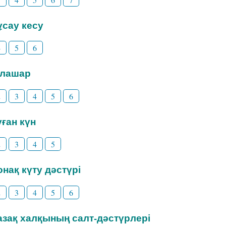
Тұсау кесу
4
5
6
Тілашар
2
3
4
5
6
уған күн
2
3
4
5
Қонақ күту дәстүрі
2
3
4
5
6
Қазақ халқының салт-дәстүрлері