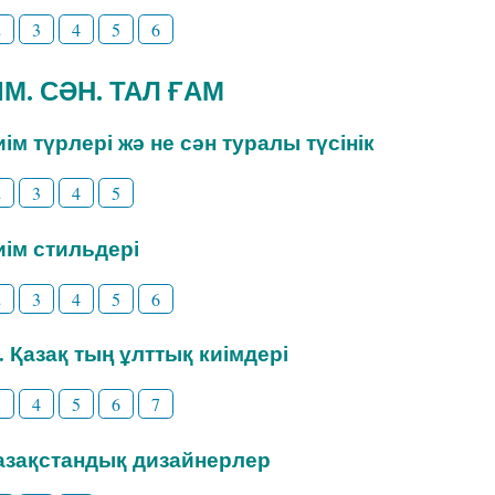
2
3
4
5
6
ИІМ. СӘН. ТАЛ ҒАМ
Киім түрлері жә не сән туралы түсінік
2
3
4
5
Киім стильдері
2
3
4
5
6
3. Қазақ тың ұлттық киімдері
3
4
5
6
7
Қазақстандық дизайнерлер