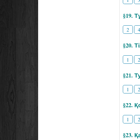
§19. 
2
§20. 
1
§21. Т
1
§22. 
1
§23. 