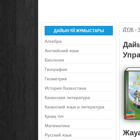
ДҮЖ
›
ДАЙЫН ҮЙ ЖҰМЫСТАРЫ
Алгебра
Дайы
Английский язык
Упра
Биология
География
Геометрия
История Казахстана
Казахская литература
Казахский язык и литература
Қазақ тілі
Математика
Жау
Русский язык