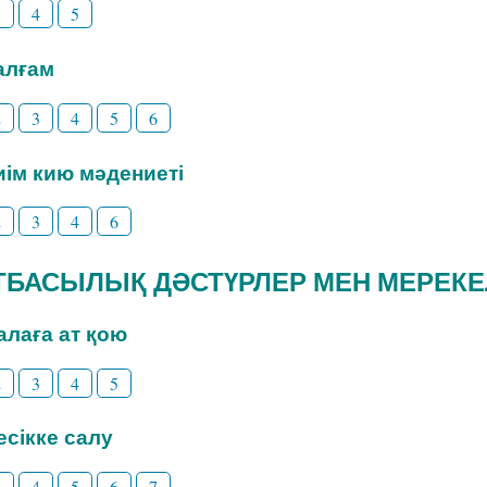
3
4
5
Талғам
2
3
4
5
6
Киім кию мәдениеті
2
3
4
6
 ОТБАСЫЛЫҚ ДӘСТҮРЛЕР МЕН МЕРЕК
Балаға ат қою
2
3
4
5
Бесікке салу
3
4
5
6
7