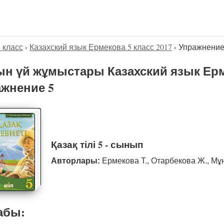
5 класс
›
Казахский язык Ермекова 5 класс 2017
›
Упражнение
н үй жұмыстары Казахский язык Ерме
жнение 5
Қазақ тілі 5 - сынып
Авторлары:
Ермекова Т., Отарбекова Ж., Мұ
абы: