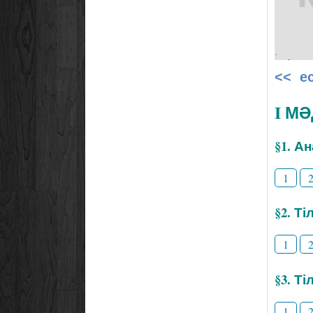
<< е
I М
§1. А
1
§2. Т
1
§3. Ті
1