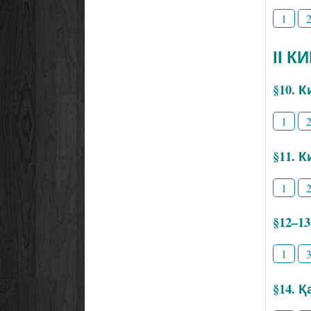
1
ІІ К
§10. 
1
§11. 
1
§12–1
1
§14. 