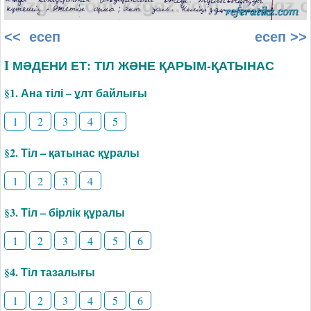
<< есеп
есеп >>
I МӘДЕНИ ЕТ: ТІЛ ЖӘНЕ ҚАРЫМ-ҚАТЫНАС
§1. Ана тілі – ұлт байлығы
1
2
3
4
5
§2. Тіл – қатынас құралы
1
2
3
4
§3. Тіл – бірлік құралы
1
2
3
4
5
6
§4. Тіл тазалығы
1
2
3
4
5
6