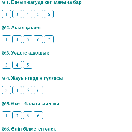
§61. Бағып-қағуда көп мағына бар
1
3
4
5
6
§62. Асыл қасиет
1
4
5
6
7
§63. Уәдеге адалдық
3
4
5
§64. Жауынгердің тұлғасы
3
4
5
6
§65. Әке – балаға сыншы
1
3
5
6
§66. Әлін білмеген әлек