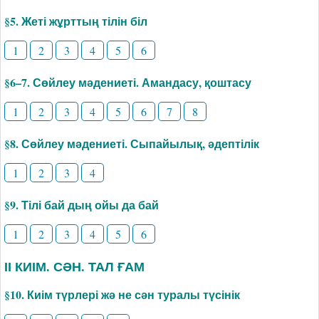
§5. Жеті жұрттың тілін біл
1
2
3
4
5
6
§6–7. Сөйлеу мәдениеті. Амандасу, қоштасу
1
2
3
4
5
6
7
8
§8. Сөйлеу мәдениеті. Сыпайылық, әдептілік
1
2
3
4
§9. Тілі бай дың ойы да бай
1
2
3
4
5
6
ІІ КИІМ. СӘН. ТАЛ ҒАМ
§10. Киім түрлері жә не сән туралы түсінік