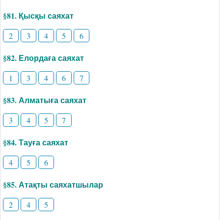
§81. Қысқы саяхат
2
3
4
5
6
§82. Елордаға саяхат
1
3
4
6
7
§83. Алматыға саяхат
3
4
5
7
§84. Тауға саяхат
4
5
6
§85. Атақты саяхатшылар
2
4
5