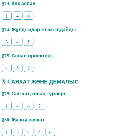
§73. Көк аспан
1
4
6
§74. Жұлдыздар жымыңдайды
3
4
5
§75. Аспан өрнектері.
4
5
7
X CАЯХАТ ЖӘНЕ ДЕМАЛЫС
§79. Сая хат, оның түрлері
1
4
6
7
§80. Жазғы саяхат
1
3
4
5
6