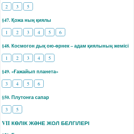
2
3
5
§47. Қожа ның қиялы
1
2
3
4
5
6
§48. Космогон дық ою-өрнек – адам қиялының жемісі
1
2
3
4
5
§49. «Ғажайып планета»
3
4
5
6
§50. Плутонға сапар
3
5
VII КӨЛІК ЖӘНЕ ЖОЛ БЕЛГІЛЕРІ