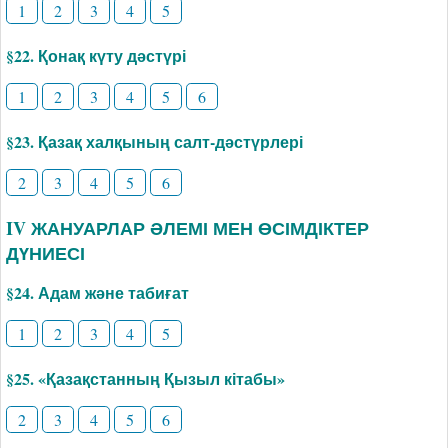
1
2
3
4
5
§22. Қонақ күту дәстүрі
1
2
3
4
5
6
§23. Қазақ халқының салт-дәстүрлері
2
3
4
5
6
IV ЖАНУАРЛАР ӘЛЕМІ МЕН ӨСІМДІКТЕР
ДҮНИЕСІ
§24. Адам және табиғат
1
2
3
4
5
§25. «Қазақстанның Қызыл кітабы»
2
3
4
5
6