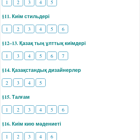
1
2
3
4
5
§11. Киім стильдері
1
2
3
4
5
6
§12–13. Қазақ тың ұлттық киімдері
1
3
4
5
6
7
§14. Қазақстандық дизайнерлер
2
3
4
5
§15. Талғам
1
2
3
4
5
6
§16. Киім кию мәдениеті
1
2
3
4
6