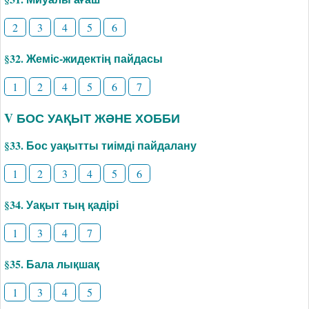
2
3
4
5
6
§32. Жеміс-жидектің пайдасы
1
2
4
5
6
7
V БОС УАҚЫТ ЖӘНЕ ХОББИ
§33. Бос уақытты тиімді пайдалану
1
2
3
4
5
6
§34. Уақыт тың қадірі
1
3
4
7
§35. Бала лықшақ
1
3
4
5