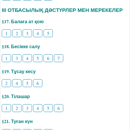
ІІІ ОТБАСЫЛЫҚ ДӘСТҮРЛЕР МЕН МЕРЕКЕЛЕР
§17. Балаға ат қою
1
2
3
4
5
§18. Бесікке салу
1
3
4
5
6
7
§19. Тұсау кесу
2
4
5
6
§20. Тілашар
1
2
3
4
5
6
§21. Туған күн