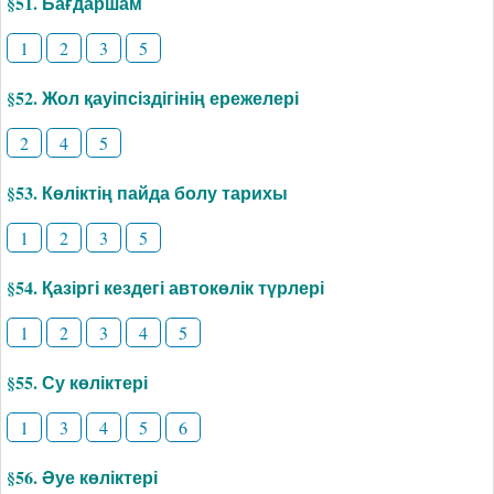
§51. Бағдаршам
1
2
3
5
§52. Жол қауіпсіздігінің ережелері
2
4
5
§53. Көліктің пайда болу тарихы
1
2
3
5
§54. Қазіргі кездегі автокөлік түрлері
1
2
3
4
5
§55. Су көліктері
1
3
4
5
6
§56. Әуе көліктері