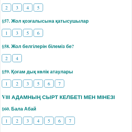
2
3
4
5
§57. Жол қозғалысына қатысушылар
1
3
5
6
§58. Жол белгілерін білеміз бе?
2
4
§59. Қоғам дық көлік атаулары
1
2
3
5
6
7
VІІІ АДАМНЫҢ СЫРТ КЕЛБЕТІ МЕН МІНЕЗІ
§60. Бала Абай
1
2
3
4
5
6
7