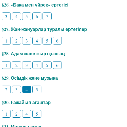
§26. «Бақа мен үйрек» ертегісі
3
4
5
6
7
§27. Жан-жануарлар туралы ертегілер
1
2
3
4
5
6
§28. Адам және жыртқыш аң
1
2
3
4
5
6
§29. Өсімдік және музыка
2
3
4
5
§30. Ғажайып ағаштар
1
2
4
5
§31. Миуалы ағаш