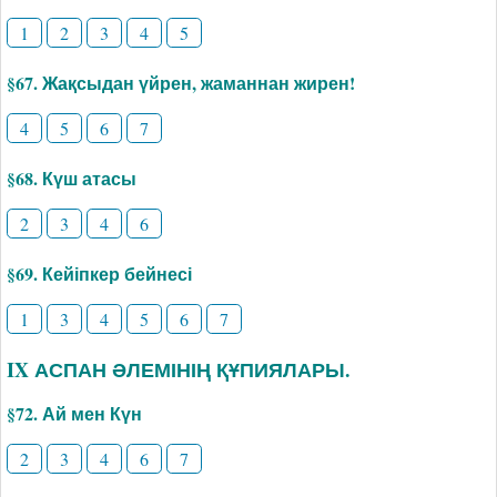
1
2
3
4
5
§67. Жақсыдан үйрен, жаманнан жирен!
4
5
6
7
§68. Күш атасы
2
3
4
6
§69. Кейіпкер бейнесі
1
3
4
5
6
7
IX АСПАН ӘЛЕМІНІҢ ҚҰПИЯЛАРЫ.
§72. Ай мен Күн
2
3
4
6
7