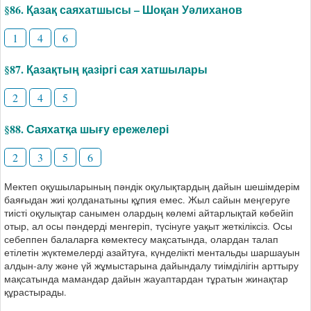
§86. Қазақ саяхатшысы – Шоқан Уәлиханов
1
4
6
§87. Қазақтың қазіргі сая хатшылары
2
4
5
§88. Саяхатқа шығу ережелері
2
3
5
6
Мектеп оқушыларының пәндік оқулықтардың дайын шешімдерім
баяғыдан жиі қолданатыны құпия емес. Жыл сайын меңгеруге
тиісті оқулықтар санымен олардың көлемі айтарлықтай көбейіп
отыр, ал осы пәндерді менгеріп, түсінуге уақыт жеткіліксіз. Осы
себеппен балаларға көмектесу мақсатында, олардан талап
етілетін жүктемелерді азайтуға, күнделікті ментальды шаршауын
алдын-алу және үй жұмыстарына дайындалу тиімділігін арттыру
мақсатында мамандар дайын жауаптардан тұратын жинақтар
құрастырады.