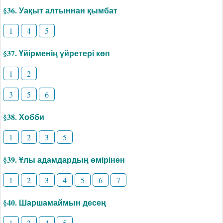
§36. Уақыт алтыннан қымбат
1
4
5
§37. Үйірменің үйретері көп
1
2
3
5
6
§38. Хобби
1
2
3
5
§39. Ұлы адамдардың өмірінен
1
2
3
4
5
6
7
§40. Шаршамаймын десең
1
2
4
5