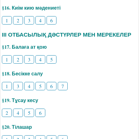
§16. Киім кию мәдениеті
1
2
3
4
6
ІІІ ОТБАСЫЛЫҚ ДӘСТҮРЛЕР МЕН МЕРЕКЕЛЕР
§17. Балаға ат қою
1
2
3
4
5
§18. Бесікке салу
1
3
4
5
6
7
§19. Тұсау кесу
2
4
5
6
§20. Тілашар