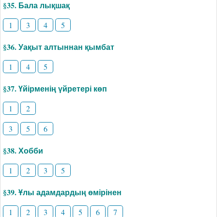
§35. Бала лықшақ
1
3
4
5
§36. Уақыт алтыннан қымбат
1
4
5
§37. Үйірменің үйретері көп
1
2
3
5
6
§38. Хобби
1
2
3
5
§39. Ұлы адамдардың өмірінен
1
2
3
4
5
6
7