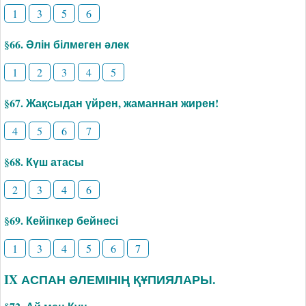
1
3
5
6
§66. Әлін білмеген әлек
1
2
3
4
5
§67. Жақсыдан үйрен, жаманнан жирен!
4
5
6
7
§68. Күш атасы
2
3
4
6
§69. Кейіпкер бейнесі
1
3
4
5
6
7
IX АСПАН ӘЛЕМІНІҢ ҚҰПИЯЛАРЫ.