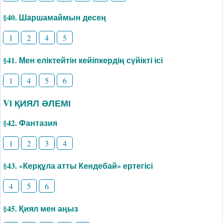
§40. Шаршамаймын десең
1
2
4
5
§41. Мен еліктейтін кейіпкердің сүйікті ісі
1
4
5
6
VІ ҚИЯЛ ӘЛЕМІ
§42. Фантазия
1
2
3
4
§43. «Керқұла атты Кендебай» ертегісі
4
5
6
§45. Қиял мен аңыз