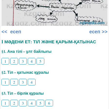
<< есеп
есеп >>
I МӘДЕНИ ЕТ: ТІЛ ЖӘНЕ ҚАРЫМ-ҚАТЫНАС
§1. Ана тілі – ұлт байлығы
1
2
3
4
5
§2. Тіл – қатынас құралы
1
2
3
4
§3. Тіл – бірлік құралы
1
2
3
4
5
6