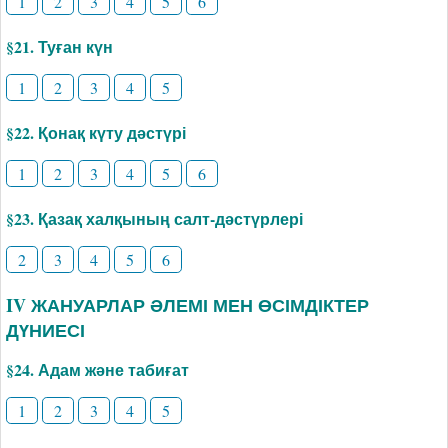
1
2
3
4
5
6
§21. Туған күн
1
2
3
4
5
§22. Қонақ күту дәстүрі
1
2
3
4
5
6
§23. Қазақ халқының салт-дәстүрлері
2
3
4
5
6
IV ЖАНУАРЛАР ӘЛЕМІ МЕН ӨСІМДІКТЕР
ДҮНИЕСІ
§24. Адам және табиғат
1
2
3
4
5