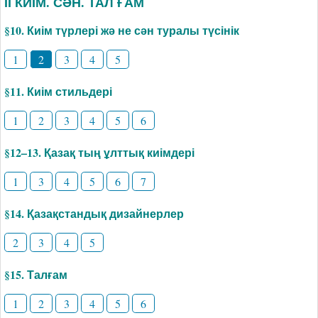
ІІ КИІМ. СӘН. ТАЛ ҒАМ
§10. Киім түрлері жә не сән туралы түсінік
1
2
3
4
5
§11. Киім стильдері
1
2
3
4
5
6
§12–13. Қазақ тың ұлттық киімдері
1
3
4
5
6
7
§14. Қазақстандық дизайнерлер
2
3
4
5
§15. Талғам
1
2
3
4
5
6