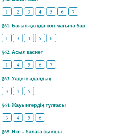
1
2
3
4
5
6
7
§61. Бағып-қағуда көп мағына бар
1
3
4
5
6
§62. Асыл қасиет
1
4
5
6
7
§63. Уәдеге адалдық
3
4
5
§64. Жауынгердің тұлғасы
3
4
5
6
§65. Әке – балаға сыншы