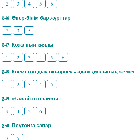
2
3
4
5
6
§46. Өнер-білім бар жұрттар
2
3
5
§47. Қожа ның қиялы
1
2
3
4
5
6
§48. Космогон дық ою-өрнек – адам қиялының жемісі
1
2
3
4
5
§49. «Ғажайып планета»
3
4
5
6
§50. Плутонға сапар
3
5