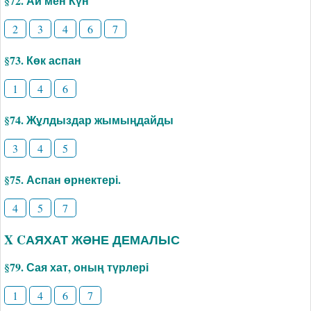
§72. Ай мен Күн
2
3
4
6
7
§73. Көк аспан
1
4
6
§74. Жұлдыздар жымыңдайды
3
4
5
§75. Аспан өрнектері.
4
5
7
X CАЯХАТ ЖӘНЕ ДЕМАЛЫС
§79. Сая хат, оның түрлері
1
4
6
7