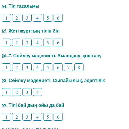
§4. Тіл тазалығы
1
2
3
4
5
6
§5. Жеті жұрттың тілін біл
1
2
3
4
5
6
§6–7. Сөйлеу мәдениеті. Амандасу, қоштасу
1
2
3
4
5
6
7
8
§8. Сөйлеу мәдениеті. Сыпайылық, әдептілік
1
2
3
4
§9. Тілі бай дың ойы да бай
1
2
3
4
5
6