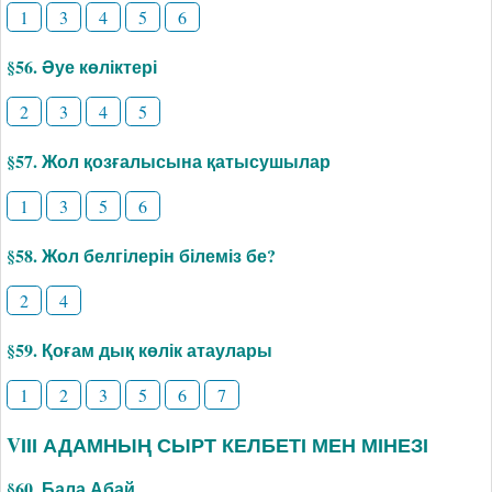
1
3
4
5
6
§56. Әуе көліктері
2
3
4
5
§57. Жол қозғалысына қатысушылар
1
3
5
6
§58. Жол белгілерін білеміз бе?
2
4
§59. Қоғам дық көлік атаулары
1
2
3
5
6
7
VІІІ АДАМНЫҢ СЫРТ КЕЛБЕТІ МЕН МІНЕЗІ
§60. Бала Абай