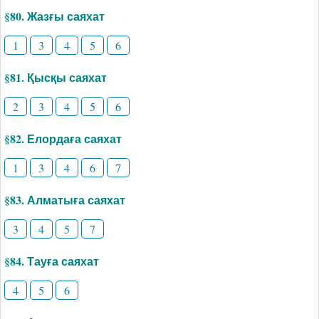
§80. Жазғы саяхат
1
3
4
5
6
§81. Қысқы саяхат
2
3
4
5
6
§82. Елордаға саяхат
1
3
4
6
7
§83. Алматыға саяхат
3
4
5
7
§84. Тауға саяхат
4
5
6