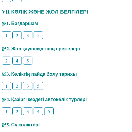
VII КӨЛІК ЖӘНЕ ЖОЛ БЕЛГІЛЕРІ
§51. Бағдаршам
1
2
3
5
§52. Жол қауіпсіздігінің ережелері
2
4
5
§53. Көліктің пайда болу тарихы
1
2
3
5
§54. Қазіргі кездегі автокөлік түрлері
1
2
3
4
5
§55. Су көліктері