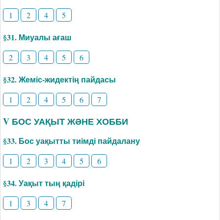
1
2
4
5
§31. Миуалы ағаш
2
3
4
5
6
§32. Жеміс-жидектің пайдасы
1
2
4
5
6
7
V БОС УАҚЫТ ЖӘНЕ ХОББИ
§33. Бос уақытты тиімді пайдалану
1
2
3
4
5
6
§34. Уақыт тың қадірі
1
3
4
7