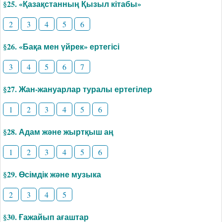
§25. «Қазақстанның Қызыл кітабы»
2
3
4
5
6
§26. «Бақа мен үйрек» ертегісі
3
4
5
6
7
§27. Жан-жануарлар туралы ертегілер
1
2
3
4
5
6
§28. Адам және жыртқыш аң
1
2
3
4
5
6
§29. Өсімдік және музыка
2
3
4
5
§30. Ғажайып ағаштар