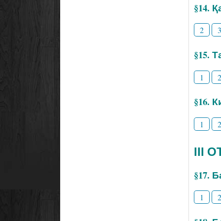
§14. 
2
§15. 
1
§16. 
1
ІІІ
§17. 
1