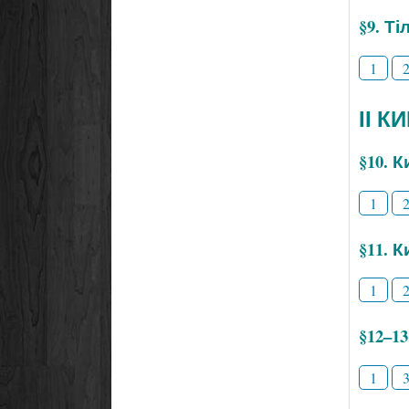
§9. Т
1
ІІ К
§10. 
1
§11. 
1
§12–1
1