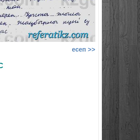
есеп >>
С