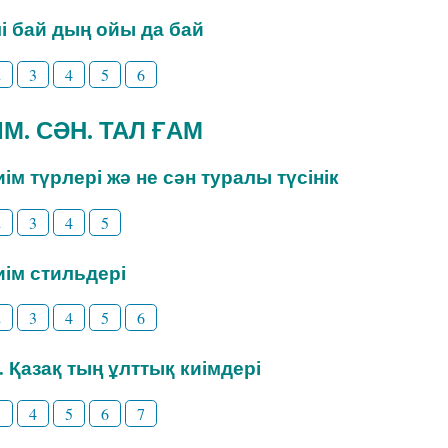
ілі бай дың ойы да бай
2
3
4
5
6
ИІМ. СӘН. ТАЛ ҒАМ
Киім түрлері жә не сән туралы түсінік
2
3
4
5
Киім стильдері
2
3
4
5
6
3. Қазақ тың ұлттық киімдері
3
4
5
6
7