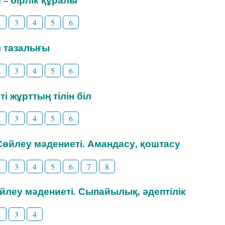
2
3
4
5
6
іл тазалығы
2
3
4
5
6
ті жұрттың тілін біл
2
3
4
5
6
 Сөйлеу мәдениеті. Амандасу, қоштасу
2
3
4
5
6
7
8
өйлеу мәдениеті. Сыпайылық, әдептілік
2
3
4