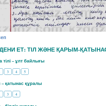
сеп
ӘДЕНИ ЕТ: ТІЛ ЖӘНЕ ҚАРЫМ-ҚАТЫНА
на тілі – ұлт байлығы
2
3
4
5
іл – қатынас құралы
2
3
4
л – бірлік құралы