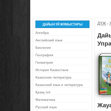
ДҮЖ
›
ДАЙЫН ҮЙ ЖҰМЫСТАРЫ
Алгебра
Дайы
Английский язык
Упра
Биология
География
Геометрия
История Казахстана
Казахская литература
Казахский язык и литература
Қазақ тілі
Математика
Жау
Русский язык