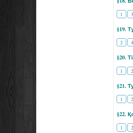
§18. 
1
§19. 
2
§20. 
1
§21. Т
1
§22. 
1