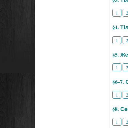
1
§4. Т
1
§5. Же
1
§6–7.
1
§8. С
1