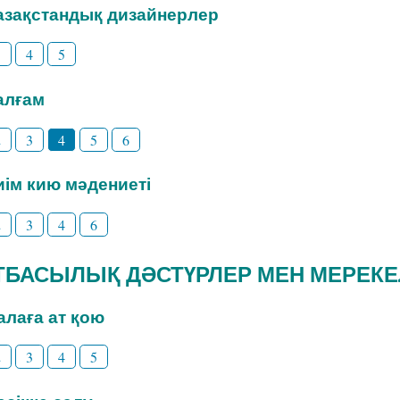
Қазақстандық дизайнерлер
3
4
5
Талғам
2
3
4
5
6
Киім кию мәдениеті
2
3
4
6
 ОТБАСЫЛЫҚ ДӘСТҮРЛЕР МЕН МЕРЕК
Балаға ат қою
2
3
4
5