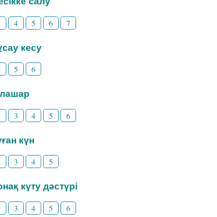
Бесікке салу
3
4
5
6
7
Тұсау кесу
4
5
6
Тілашар
2
3
4
5
6
уған күн
2
3
4
5
Қонақ күту дәстүрі
2
3
4
5
6