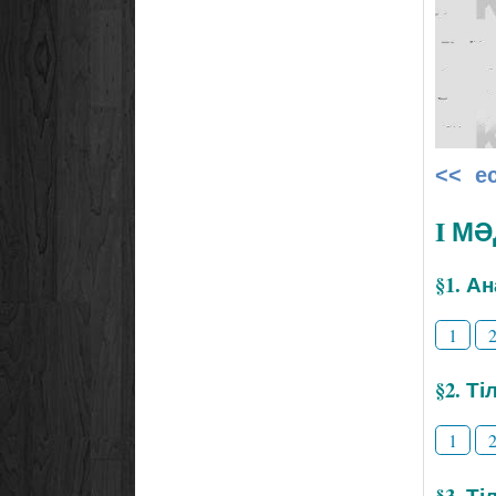
<< е
I М
§1. А
1
§2. Т
1
§3. Ті