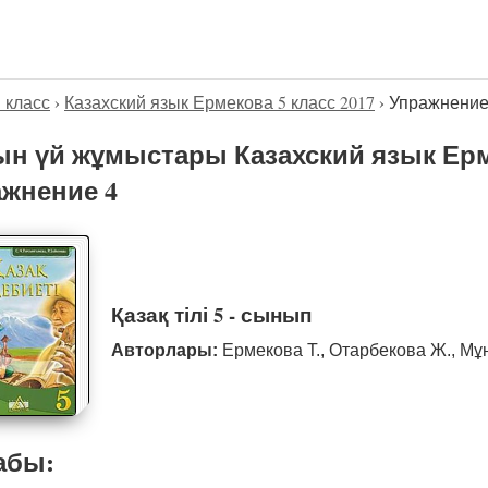
5 класс
›
Казахский язык Ермекова 5 класс 2017
›
Упражнение
н үй жұмыстары Казахский язык Ерме
жнение 4
Қазақ тілі 5 - сынып
Авторлары:
Ермекова Т., Отарбекова Ж., Мұ
абы: