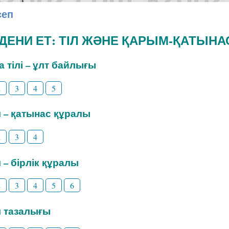
сеп
ӘДЕНИ ЕТ: ТІЛ ЖӘНЕ ҚАРЫМ-ҚАТЫНА
на тілі – ұлт байлығы
2
3
4
5
іл – қатынас құралы
2
3
4
л – бірлік құралы
2
3
4
5
6
іл тазалығы