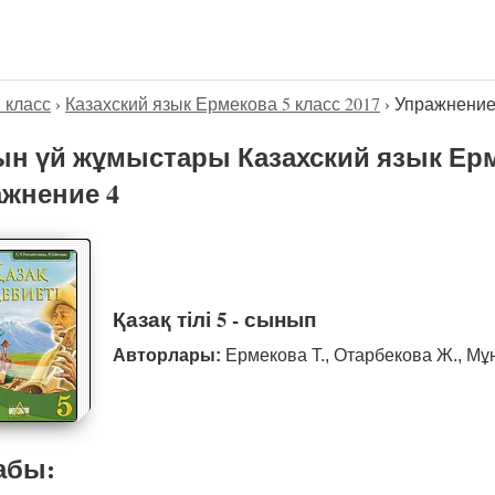
5 класс
›
Казахский язык Ермекова 5 класс 2017
›
Упражнение
н үй жұмыстары Казахский язык Ерме
жнение 4
Қазақ тілі 5 - сынып
Авторлары:
Ермекова Т., Отарбекова Ж., Мұ
абы: