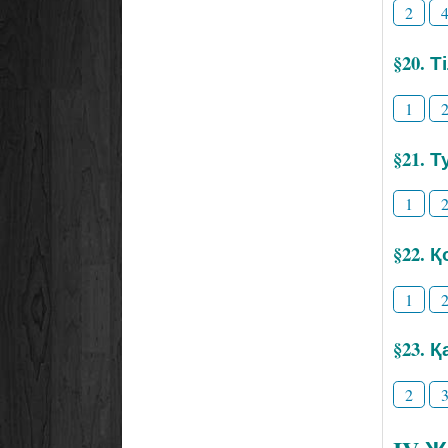
2
§20. 
1
§21. Т
1
§22. 
1
§23. 
2