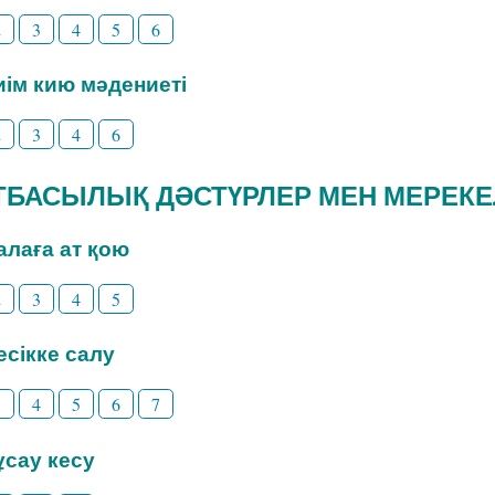
2
3
4
5
6
Киім кию мәдениеті
2
3
4
6
 ОТБАСЫЛЫҚ ДӘСТҮРЛЕР МЕН МЕРЕК
Балаға ат қою
2
3
4
5
Бесікке салу
3
4
5
6
7
Тұсау кесу