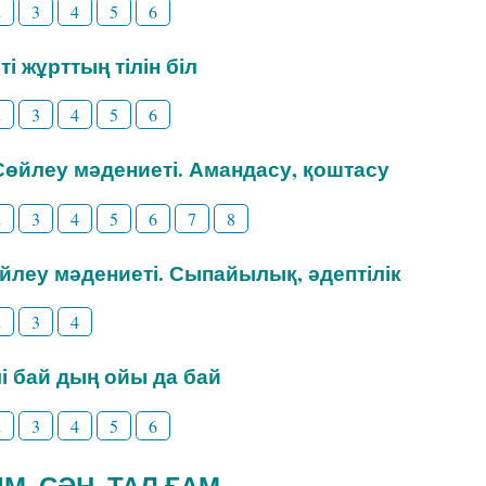
2
3
4
5
6
ті жұрттың тілін біл
2
3
4
5
6
 Сөйлеу мәдениеті. Амандасу, қоштасу
2
3
4
5
6
7
8
өйлеу мәдениеті. Сыпайылық, әдептілік
2
3
4
ілі бай дың ойы да бай
2
3
4
5
6
ИІМ. СӘН. ТАЛ ҒАМ