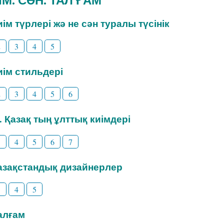
Киім түрлері жә не сән туралы түсінік
2
3
4
5
Киім стильдері
2
3
4
5
6
3. Қазақ тың ұлттық киімдері
3
4
5
6
7
Қазақстандық дизайнерлер
3
4
5
Талғам