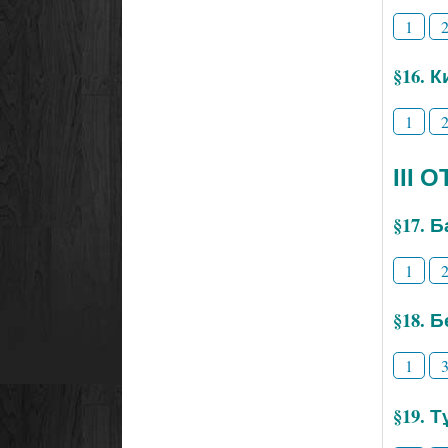
1
§16. 
1
ІІІ
§17. 
1
§18. 
1
§19. 