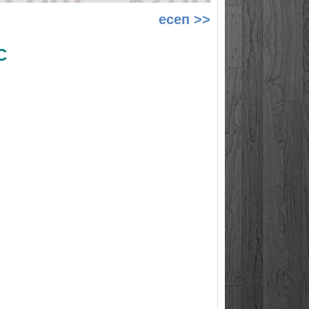
есеп >>
С