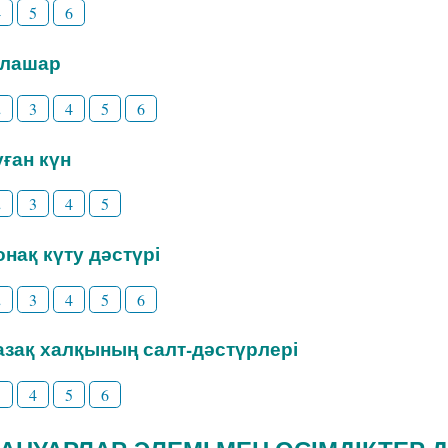
4
5
6
Тілашар
2
3
4
5
6
уған күн
2
3
4
5
Қонақ күту дәстүрі
2
3
4
5
6
Қазақ халқының салт-дәстүрлері
3
4
5
6