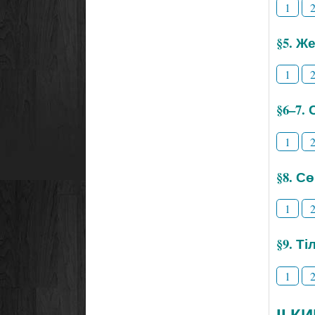
1
§5. Же
1
§6–7.
1
§8. С
1
§9. Т
1
ІІ К