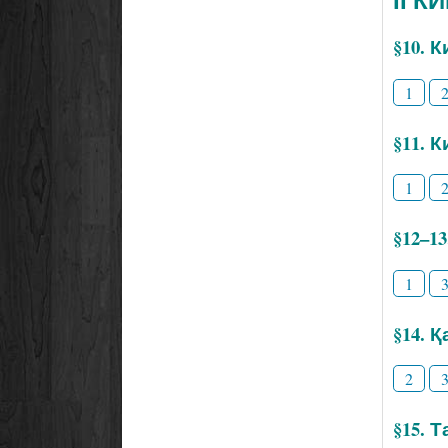
§10. 
1
§11. 
1
§12–1
1
§14. 
2
§15. 