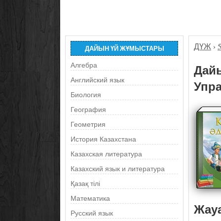
ДҮЖ
›
ДАЙЫН ҮЙ ЖҰМЫСТАРЫ
Алгебра
Дайы
Английский язык
Упра
Биология
География
Геометрия
История Казахстана
Казахская литература
Казахский язык и литература
Қазақ тілі
Математика
Жау
Русский язык