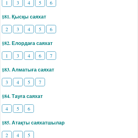
1
3
4
5
6
§81. Қысқы саяхат
2
3
4
5
6
§82. Елордаға саяхат
1
3
4
6
7
§83. Алматыға саяхат
3
4
5
7
§84. Тауға саяхат
4
5
6
§85. Атақты саяхатшылар
2
4
5