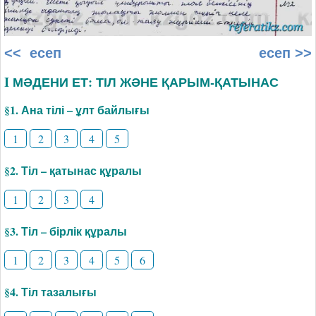
<< есеп
есеп >>
I МӘДЕНИ ЕТ: ТІЛ ЖӘНЕ ҚАРЫМ-ҚАТЫНАС
§1. Ана тілі – ұлт байлығы
1
2
3
4
5
§2. Тіл – қатынас құралы
1
2
3
4
§3. Тіл – бірлік құралы
1
2
3
4
5
6
§4. Тіл тазалығы