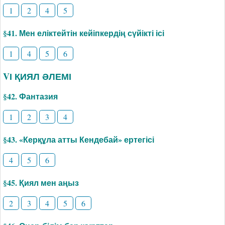
1
2
4
5
§41. Мен еліктейтін кейіпкердің сүйікті ісі
1
4
5
6
VІ ҚИЯЛ ӘЛЕМІ
§42. Фантазия
1
2
3
4
§43. «Керқұла атты Кендебай» ертегісі
4
5
6
§45. Қиял мен аңыз
2
3
4
5
6