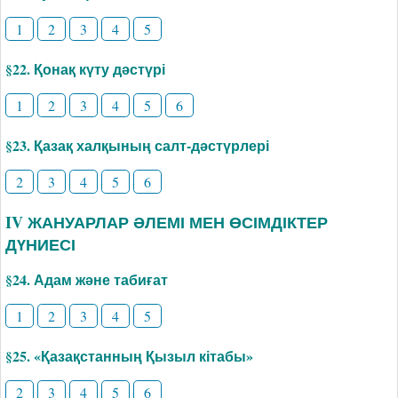
1
2
3
4
5
§22. Қонақ күту дәстүрі
1
2
3
4
5
6
§23. Қазақ халқының салт-дәстүрлері
2
3
4
5
6
IV ЖАНУАРЛАР ӘЛЕМІ МЕН ӨСІМДІКТЕР
ДҮНИЕСІ
§24. Адам және табиғат
1
2
3
4
5
§25. «Қазақстанның Қызыл кітабы»
2
3
4
5
6