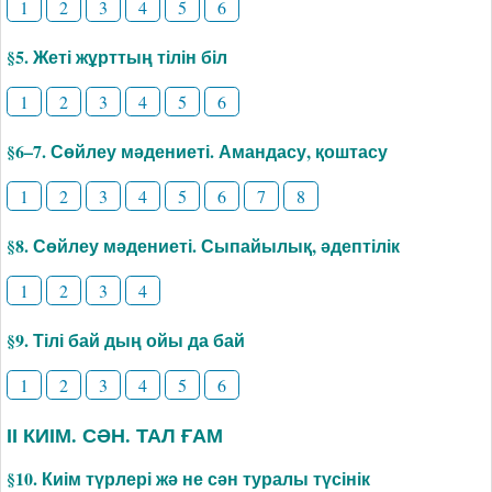
1
2
3
4
5
6
§5. Жеті жұрттың тілін біл
1
2
3
4
5
6
§6–7. Сөйлеу мәдениеті. Амандасу, қоштасу
1
2
3
4
5
6
7
8
§8. Сөйлеу мәдениеті. Сыпайылық, әдептілік
1
2
3
4
§9. Тілі бай дың ойы да бай
1
2
3
4
5
6
ІІ КИІМ. СӘН. ТАЛ ҒАМ
§10. Киім түрлері жә не сән туралы түсінік