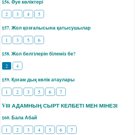
§56. Әуе көліктері
2
3
4
5
§57. Жол қозғалысына қатысушылар
1
3
5
6
§58. Жол белгілерін білеміз бе?
2
4
§59. Қоғам дық көлік атаулары
1
2
3
5
6
7
VІІІ АДАМНЫҢ СЫРТ КЕЛБЕТІ МЕН МІНЕЗІ
§60. Бала Абай
1
2
3
4
5
6
7