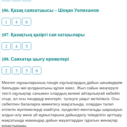
§86. Қазақ саяхатшысы – Шоқан Уәлиханов
1
4
6
§87. Қазақтың қазіргі сая хатшылары
2
4
5
§88. Саяхатқа шығу ережелері
2
3
5
6
Мектеп оқушыларының пәндік оқулықтардың дайын шешімдерім
баяғыдан жиі қолданатыны құпия емес. Жыл сайын меңгеруге
тиісті оқулықтар санымен олардың көлемі айтарлықтай көбейіп
отыр, ал осы пәндерді менгеріп, түсінуге уақыт жеткіліксіз. Осы
себеппен балаларға көмектесу мақсатында, олардан талап
етілетін жүктемелерді азайтуға, күнделікті ментальды шаршауын
алдын-алу және үй жұмыстарына дайындалу тиімділігін арттыру
мақсатында мамандар дайын жауаптардан тұратын жинақтар
құрастырады.