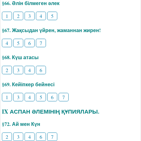
§66. Әлін білмеген әлек
1
2
3
4
5
§67. Жақсыдан үйрен, жаманнан жирен!
4
5
6
7
§68. Күш атасы
2
3
4
6
§69. Кейіпкер бейнесі
1
3
4
5
6
7
IX АСПАН ӘЛЕМІНІҢ ҚҰПИЯЛАРЫ.
§72. Ай мен Күн
2
3
4
6
7