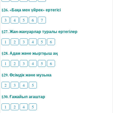
§26. «Бақа мен үйрек» ертегісі
3
4
5
6
7
§27. Жан-жануарлар туралы ертегілер
1
2
3
4
5
6
§28. Адам және жыртқыш аң
1
2
3
4
5
6
§29. Өсімдік және музыка
2
3
4
5
§30. Ғажайып ағаштар
1
2
4
5