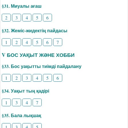
§31. Миуалы ағаш
2
3
4
5
6
§32. Жеміс-жидектің пайдасы
1
2
4
5
6
7
V БОС УАҚЫТ ЖӘНЕ ХОББИ
§33. Бос уақытты тиімді пайдалану
1
2
3
4
5
6
§34. Уақыт тың қадірі
1
3
4
7
§35. Бала лықшақ
1
3
4
5