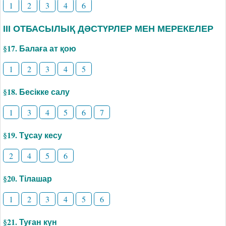
1
2
3
4
6
ІІІ ОТБАСЫЛЫҚ ДӘСТҮРЛЕР МЕН МЕРЕКЕЛЕР
§17. Балаға ат қою
1
2
3
4
5
§18. Бесікке салу
1
3
4
5
6
7
§19. Тұсау кесу
2
4
5
6
§20. Тілашар
1
2
3
4
5
6
§21. Туған күн