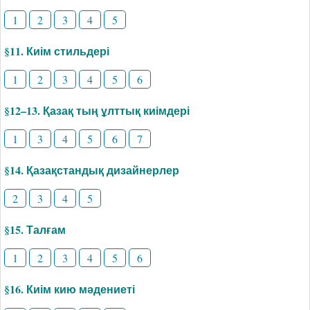
1
2
3
4
5
§11. Киім стильдері
1
2
3
4
5
6
§12–13. Қазақ тың ұлттық киімдері
1
3
4
5
6
7
§14. Қазақстандық дизайнерлер
2
3
4
5
§15. Талғам
1
2
3
4
5
6
§16. Киім кию мәдениеті