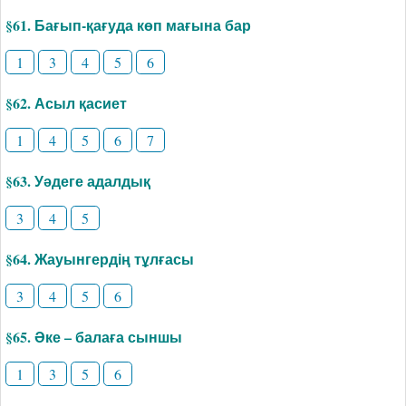
§61. Бағып-қағуда көп мағына бар
1
3
4
5
6
§62. Асыл қасиет
1
4
5
6
7
§63. Уәдеге адалдық
3
4
5
§64. Жауынгердің тұлғасы
3
4
5
6
§65. Әке – балаға сыншы
1
3
5
6