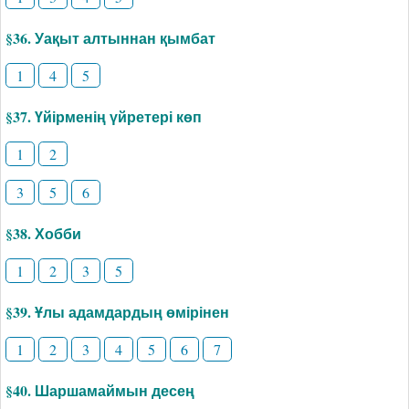
§36. Уақыт алтыннан қымбат
1
4
5
§37. Үйірменің үйретері көп
1
2
3
5
6
§38. Хобби
1
2
3
5
§39. Ұлы адамдардың өмірінен
1
2
3
4
5
6
7
§40. Шаршамаймын десең