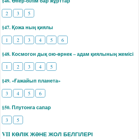
§46. Өнер-білім бар жұрттар
2
3
5
§47. Қожа ның қиялы
1
2
3
4
5
6
§48. Космогон дық ою-өрнек – адам қиялының жемісі
1
2
3
4
5
§49. «Ғажайып планета»
3
4
5
6
§50. Плутонға сапар
3
5
VII КӨЛІК ЖӘНЕ ЖОЛ БЕЛГІЛЕРІ