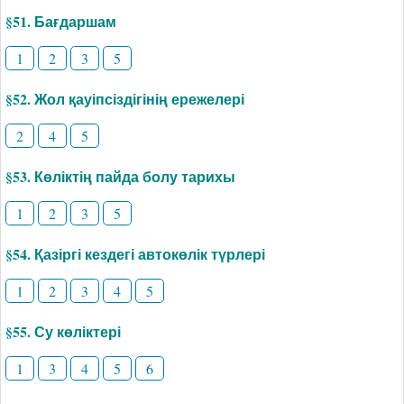
§51. Бағдаршам
1
2
3
5
§52. Жол қауіпсіздігінің ережелері
2
4
5
§53. Көліктің пайда болу тарихы
1
2
3
5
§54. Қазіргі кездегі автокөлік түрлері
1
2
3
4
5
§55. Су көліктері
1
3
4
5
6