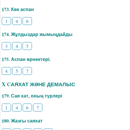
§73. Көк аспан
1
4
6
§74. Жұлдыздар жымыңдайды
3
4
5
§75. Аспан өрнектері.
4
5
7
X CАЯХАТ ЖӘНЕ ДЕМАЛЫС
§79. Сая хат, оның түрлері
1
4
6
7
§80. Жазғы саяхат