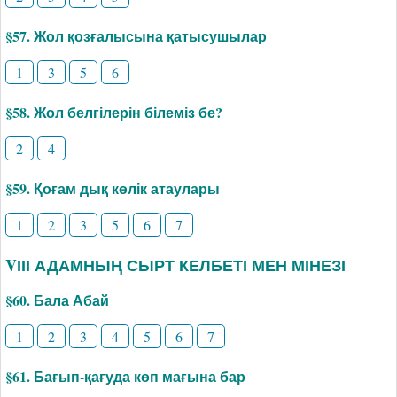
§57. Жол қозғалысына қатысушылар
1
3
5
6
§58. Жол белгілерін білеміз бе?
2
4
§59. Қоғам дық көлік атаулары
1
2
3
5
6
7
VІІІ АДАМНЫҢ СЫРТ КЕЛБЕТІ МЕН МІНЕЗІ
§60. Бала Абай
1
2
3
4
5
6
7
§61. Бағып-қағуда көп мағына бар