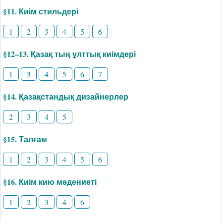
§11. Киім стильдері
1
2
3
4
5
6
§12–13. Қазақ тың ұлттық киімдері
1
3
4
5
6
7
§14. Қазақстандық дизайнерлер
2
3
4
5
§15. Талғам
1
2
3
4
5
6
§16. Киім кию мәдениеті
1
2
3
4
6