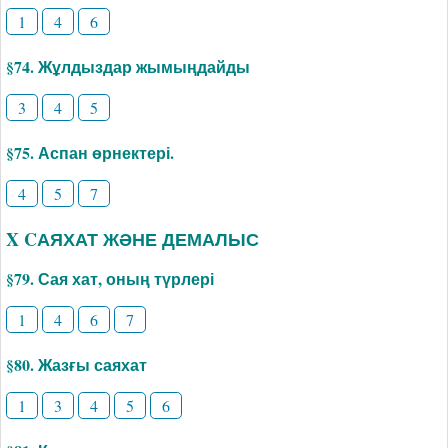
1
4
6
§74. Жұлдыздар жымыңдайды
3
4
5
§75. Аспан өрнектері.
4
5
7
X CАЯХАТ ЖӘНЕ ДЕМАЛЫС
§79. Сая хат, оның түрлері
1
4
6
7
§80. Жазғы саяхат
1
3
4
5
6