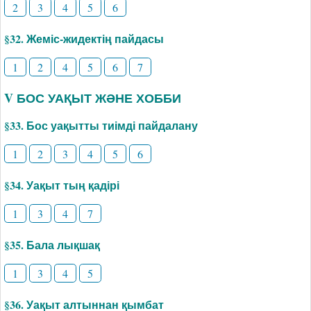
2
3
4
5
6
§32. Жеміс-жидектің пайдасы
1
2
4
5
6
7
V БОС УАҚЫТ ЖӘНЕ ХОББИ
§33. Бос уақытты тиімді пайдалану
1
2
3
4
5
6
§34. Уақыт тың қадірі
1
3
4
7
§35. Бала лықшақ
1
3
4
5
§36. Уақыт алтыннан қымбат