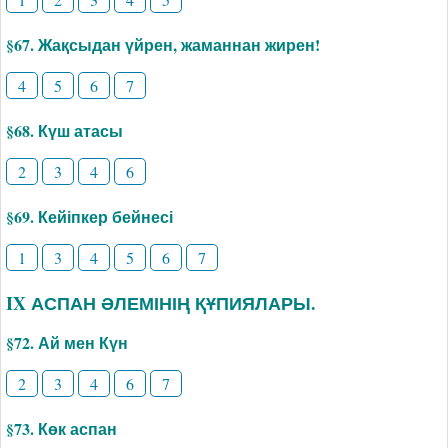
§67. Жақсыдан үйрен, жаманнан жирен!
4
5
6
7
§68. Күш атасы
2
3
4
6
§69. Кейіпкер бейнесі
1
3
4
5
6
7
IX АСПАН ӘЛЕМІНІҢ ҚҰПИЯЛАРЫ.
§72. Ай мен Күн
2
3
4
6
7
§73. Көк аспан