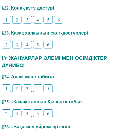
§22. Қонақ күту дәстүрі
1
2
3
4
5
6
§23. Қазақ халқының салт-дәстүрлері
2
3
4
5
6
IV ЖАНУАРЛАР ӘЛЕМІ МЕН ӨСІМДІКТЕР
ДҮНИЕСІ
§24. Адам және табиғат
1
2
3
4
5
§25. «Қазақстанның Қызыл кітабы»
2
3
4
5
6
§26. «Бақа мен үйрек» ертегісі