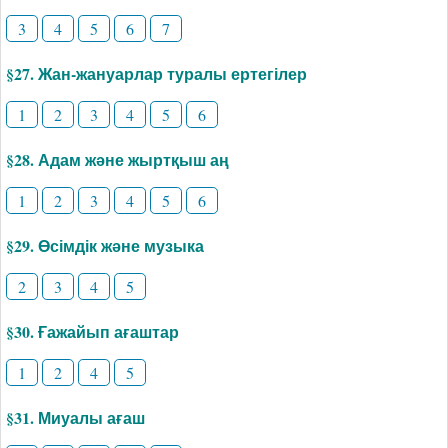
3
4
5
6
7
§27. Жан-жануарлар туралы ертегілер
1
2
3
4
5
6
§28. Адам және жыртқыш аң
1
2
3
4
5
6
§29. Өсімдік және музыка
2
3
4
5
§30. Ғажайып ағаштар
1
2
4
5
§31. Миуалы ағаш