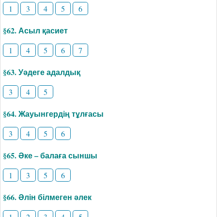
1
3
4
5
6
§62. Асыл қасиет
1
4
5
6
7
§63. Уәдеге адалдық
3
4
5
§64. Жауынгердің тұлғасы
3
4
5
6
§65. Әке – балаға сыншы
1
3
5
6
§66. Әлін білмеген әлек
1
2
3
4
5