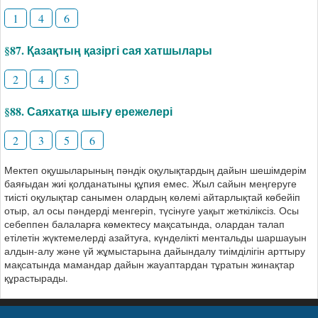
1
4
6
§87. Қазақтың қазіргі сая хатшылары
2
4
5
§88. Саяхатқа шығу ережелері
2
3
5
6
Мектеп оқушыларының пәндік оқулықтардың дайын шешімдерім
баяғыдан жиі қолданатыны құпия емес. Жыл сайын меңгеруге
тиісті оқулықтар санымен олардың көлемі айтарлықтай көбейіп
отыр, ал осы пәндерді менгеріп, түсінуге уақыт жеткіліксіз. Осы
себеппен балаларға көмектесу мақсатында, олардан талап
етілетін жүктемелерді азайтуға, күнделікті ментальды шаршауын
алдын-алу және үй жұмыстарына дайындалу тиімділігін арттыру
мақсатында мамандар дайын жауаптардан тұратын жинақтар
құрастырады.