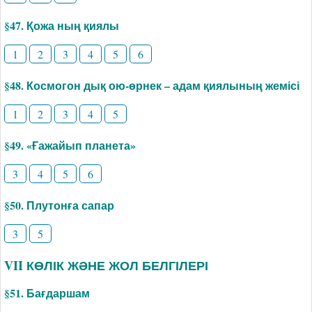
§47. Қожа ның қиялы
1
2
3
4
5
6
§48. Космогон дық ою-өрнек – адам қиялының жемісі
1
2
3
4
5
§49. «Ғажайып планета»
3
4
5
6
§50. Плутонға сапар
3
5
VII КӨЛІК ЖӘНЕ ЖОЛ БЕЛГІЛЕРІ
§51. Бағдаршам