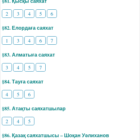
§81. Қысқы саяхат
2
3
4
5
6
§82. Елордаға саяхат
1
3
4
6
7
§83. Алматыға саяхат
3
4
5
7
§84. Тауға саяхат
4
5
6
§85. Атақты саяхатшылар
2
4
5
§86. Қазақ саяхатшысы – Шоқан Уәлиханов