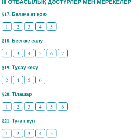
ІІІ ОТБАСЫЛЫҚ ДӘСТҮРЛЕР МЕН МЕРЕКЕЛЕР
§17. Балаға ат қою
1
2
3
4
5
§18. Бесікке салу
1
3
4
5
6
7
§19. Тұсау кесу
2
4
5
6
§20. Тілашар
1
2
3
4
5
6
§21. Туған күн
1
2
3
4
5