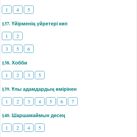
1
4
5
§37. Үйірменің үйретері көп
1
2
3
5
6
§38. Хобби
1
2
3
5
§39. Ұлы адамдардың өмірінен
1
2
3
4
5
6
7
§40. Шаршамаймын десең
1
2
4
5