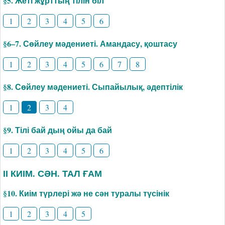
§5. Жеті жұрттың тілін біл
1
2
3
4
5
6
§6–7. Сөйлеу мәдениеті. Амандасу, қоштасу
1
2
3
4
5
6
7
8
§8. Сөйлеу мәдениеті. Сыпайылық, әдептілік
1
2
3
4
§9. Тілі бай дың ойы да бай
1
2
3
4
5
6
ІІ КИІМ. СӘН. ТАЛ ҒАМ
§10. Киім түрлері жә не сән туралы түсінік
1
2
3
4
5