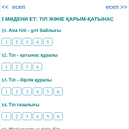
<< есеп
есеп >>
I МӘДЕНИ ЕТ: ТІЛ ЖӘНЕ ҚАРЫМ-ҚАТЫНАС
§1. Ана тілі – ұлт байлығы
1
2
3
4
5
§2. Тіл – қатынас құралы
1
2
3
4
§3. Тіл – бірлік құралы
1
2
3
4
5
6
§4. Тіл тазалығы
1
2
3
4
5
6