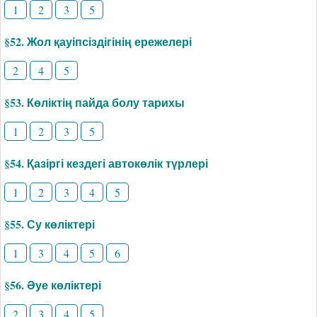
1
2
3
5
§52. Жол қауіпсіздігінің ережелері
2
4
5
§53. Көліктің пайда болу тарихы
1
2
3
5
§54. Қазіргі кездегі автокөлік түрлері
1
2
3
4
5
§55. Су көліктері
1
3
4
5
6
§56. Әуе көліктері
2
3
4
5