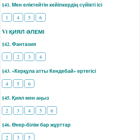
§41. Мен еліктейтін кейіпкердің сүйікті ісі
1
4
5
6
VІ ҚИЯЛ ӘЛЕМІ
§42. Фантазия
1
2
3
4
§43. «Керқұла атты Кендебай» ертегісі
4
5
6
§45. Қиял мен аңыз
2
3
4
5
6
§46. Өнер-білім бар жұрттар
2
3
5