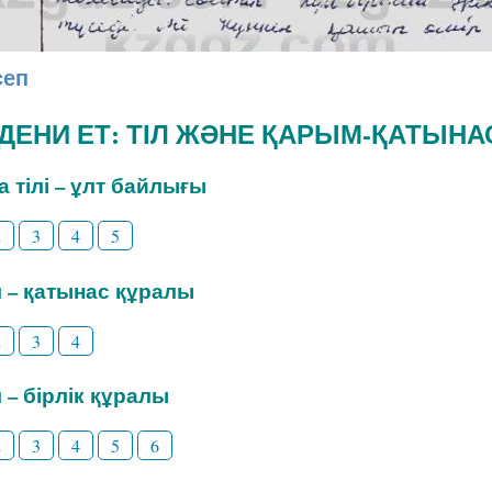
сеп
ӘДЕНИ ЕТ: ТІЛ ЖӘНЕ ҚАРЫМ-ҚАТЫНА
на тілі – ұлт байлығы
2
3
4
5
іл – қатынас құралы
2
3
4
л – бірлік құралы
2
3
4
5
6