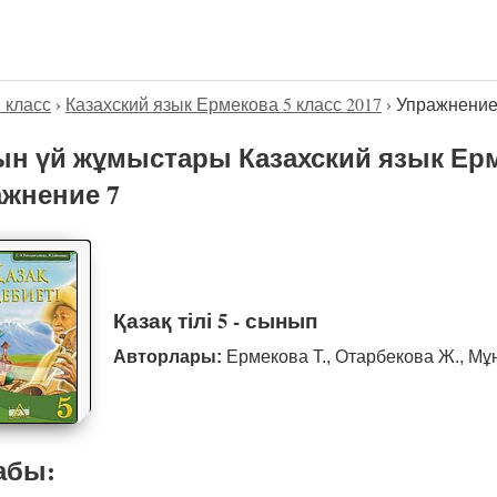
5 класс
›
Казахский язык Ермекова 5 класс 2017
›
Упражнение
н үй жұмыстары Казахский язык Ерме
жнение 7
Қазақ тілі 5 - сынып
Авторлары:
Ермекова Т., Отарбекова Ж., Мұ
абы: