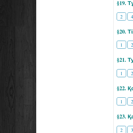
§19. 
2
§20. 
1
§21. Т
1
§22. 
1
§23. 
2