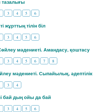
іл тазалығы
2
3
4
5
6
ті жұрттың тілін біл
2
3
4
5
6
 Сөйлеу мәдениеті. Амандасу, қоштасу
2
3
4
5
6
7
8
өйлеу мәдениеті. Сыпайылық, әдептілік
2
3
4
ілі бай дың ойы да бай
2
3
4
5
6