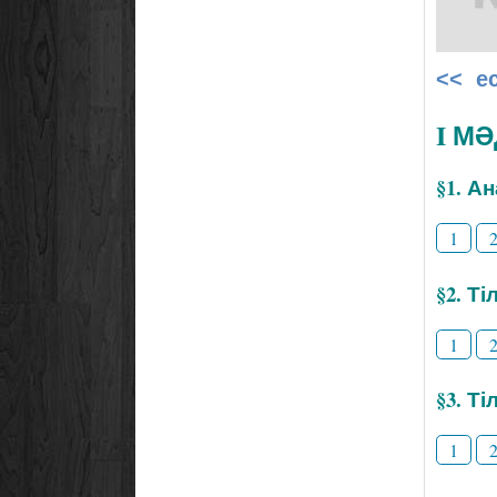
<< е
I М
§1. А
1
§2. Т
1
§3. Ті
1