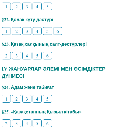
1
2
3
4
5
§22. Қонақ күту дәстүрі
1
2
3
4
5
6
§23. Қазақ халқының салт-дәстүрлері
2
3
4
5
6
IV ЖАНУАРЛАР ӘЛЕМІ МЕН ӨСІМДІКТЕР
ДҮНИЕСІ
§24. Адам және табиғат
1
2
3
4
5
§25. «Қазақстанның Қызыл кітабы»
2
3
4
5
6