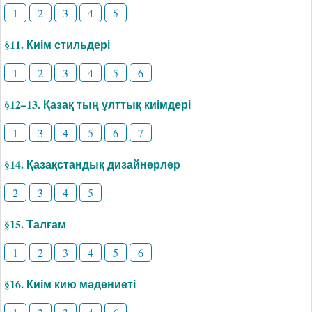
1
2
3
4
5
§11. Киім стильдері
1
2
3
4
5
6
§12–13. Қазақ тың ұлттық киімдері
1
3
4
5
6
7
§14. Қазақстандық дизайнерлер
2
3
4
5
§15. Талғам
1
2
3
4
5
6
§16. Киім кию мәдениеті