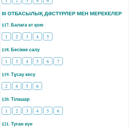
1
2
3
4
6
ІІІ ОТБАСЫЛЫҚ ДӘСТҮРЛЕР МЕН МЕРЕКЕЛЕР
§17. Балаға ат қою
1
2
3
4
5
§18. Бесікке салу
1
3
4
5
6
7
§19. Тұсау кесу
2
4
5
6
§20. Тілашар
1
2
3
4
5
6
§21. Туған күн