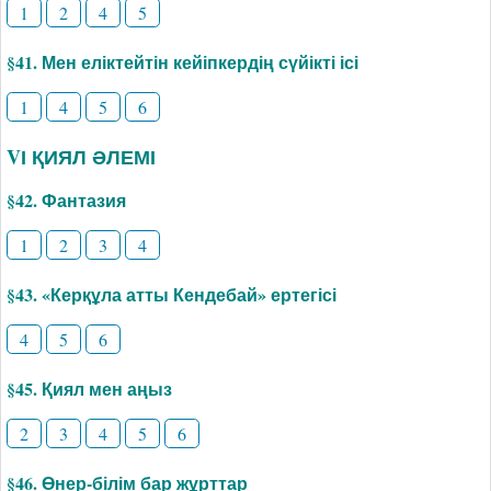
1
2
4
5
§41. Мен еліктейтін кейіпкердің сүйікті ісі
1
4
5
6
VІ ҚИЯЛ ӘЛЕМІ
§42. Фантазия
1
2
3
4
§43. «Керқұла атты Кендебай» ертегісі
4
5
6
§45. Қиял мен аңыз
2
3
4
5
6
§46. Өнер-білім бар жұрттар