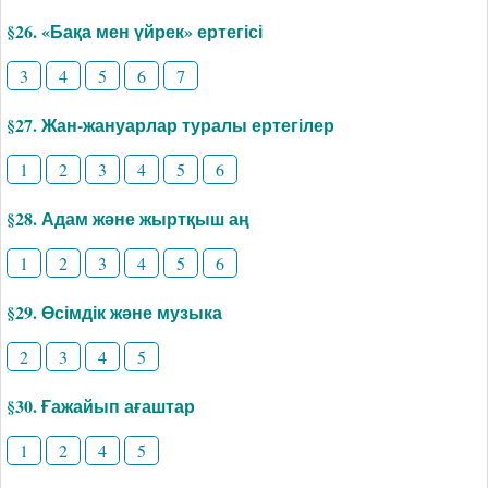
§26. «Бақа мен үйрек» ертегісі
3
4
5
6
7
§27. Жан-жануарлар туралы ертегілер
1
2
3
4
5
6
§28. Адам және жыртқыш аң
1
2
3
4
5
6
§29. Өсімдік және музыка
2
3
4
5
§30. Ғажайып ағаштар
1
2
4
5