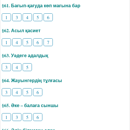
§61. Бағып-қағуда көп мағына бар
1
3
4
5
6
§62. Асыл қасиет
1
4
5
6
7
§63. Уәдеге адалдық
3
4
5
§64. Жауынгердің тұлғасы
3
4
5
6
§65. Әке – балаға сыншы
1
3
5
6