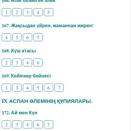
§66. Әлін білмеген әлек
1
2
3
4
5
§67. Жақсыдан үйрен, жаманнан жирен!
4
5
6
7
§68. Күш атасы
2
3
4
6
§69. Кейіпкер бейнесі
1
3
4
5
6
7
IX АСПАН ӘЛЕМІНІҢ ҚҰПИЯЛАРЫ.
§72. Ай мен Күн
2
3
4
6
7