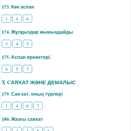
§73. Көк аспан
1
4
6
§74. Жұлдыздар жымыңдайды
3
4
5
§75. Аспан өрнектері.
4
5
7
X CАЯХАТ ЖӘНЕ ДЕМАЛЫС
§79. Сая хат, оның түрлері
1
4
6
7
§80. Жазғы саяхат
1
3
4
5
6