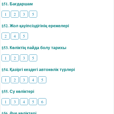
§51. Бағдаршам
1
2
3
5
§52. Жол қауіпсіздігінің ережелері
2
4
5
§53. Көліктің пайда болу тарихы
1
2
3
5
§54. Қазіргі кездегі автокөлік түрлері
1
2
3
4
5
§55. Су көліктері
1
3
4
5
6
§56. Әуе көліктері