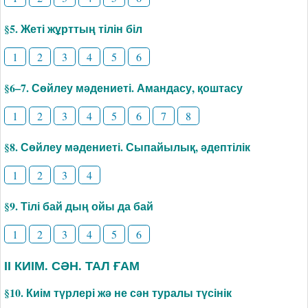
§5. Жеті жұрттың тілін біл
1
2
3
4
5
6
§6–7. Сөйлеу мәдениеті. Амандасу, қоштасу
1
2
3
4
5
6
7
8
§8. Сөйлеу мәдениеті. Сыпайылық, әдептілік
1
2
3
4
§9. Тілі бай дың ойы да бай
1
2
3
4
5
6
ІІ КИІМ. СӘН. ТАЛ ҒАМ
§10. Киім түрлері жә не сән туралы түсінік