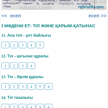
<< есеп
есеп >>
I МӘДЕНИ ЕТ: ТІЛ ЖӘНЕ ҚАРЫМ-ҚАТЫНАС
§1. Ана тілі – ұлт байлығы
1
2
3
4
5
§2. Тіл – қатынас құралы
1
2
3
4
§3. Тіл – бірлік құралы
1
2
3
4
5
6
§4. Тіл тазалығы
1
2
3
4
5
6