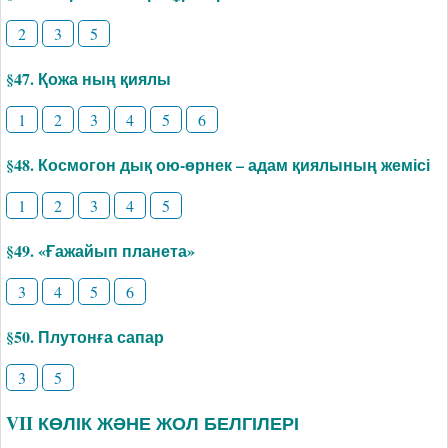
2
3
5
§47. Қожа ның қиялы
1
2
3
4
5
6
§48. Космогон дық ою-өрнек – адам қиялының жемісі
1
2
3
4
5
§49. «Ғажайып планета»
3
4
5
6
§50. Плутонға сапар
3
5
VII КӨЛІК ЖӘНЕ ЖОЛ БЕЛГІЛЕРІ