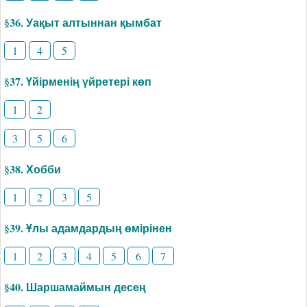
§36. Уақыт алтыннан қымбат
1
4
5
§37. Үйірменің үйретері көп
1
2
3
5
6
§38. Хобби
1
2
3
5
§39. Ұлы адамдардың өмірінен
1
2
3
4
5
6
7
§40. Шаршамаймын десең