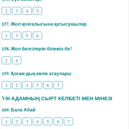
2
3
4
5
§57. Жол қозғалысына қатысушылар
1
3
5
6
§58. Жол белгілерін білеміз бе?
2
4
§59. Қоғам дық көлік атаулары
1
2
3
5
6
7
VІІІ АДАМНЫҢ СЫРТ КЕЛБЕТІ МЕН МІНЕЗІ
§60. Бала Абай
1
2
3
4
5
6
7