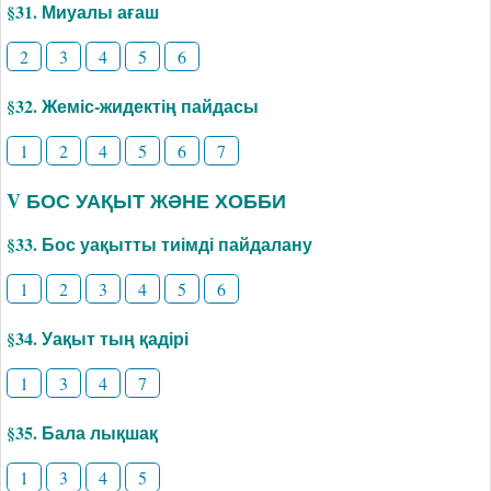
§31. Миуалы ағаш
2
3
4
5
6
§32. Жеміс-жидектің пайдасы
1
2
4
5
6
7
V БОС УАҚЫТ ЖӘНЕ ХОББИ
§33. Бос уақытты тиімді пайдалану
1
2
3
4
5
6
§34. Уақыт тың қадірі
1
3
4
7
§35. Бала лықшақ
1
3
4
5