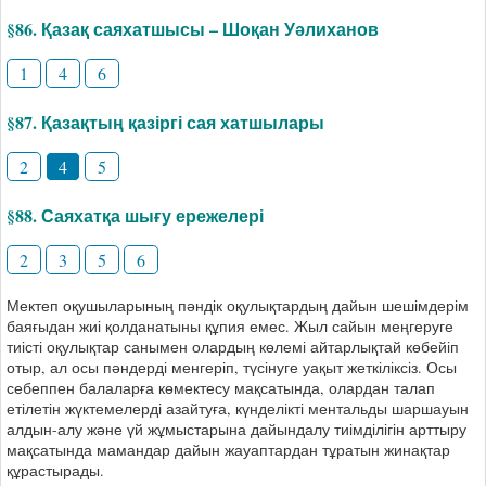
§86. Қазақ саяхатшысы – Шоқан Уәлиханов
1
4
6
§87. Қазақтың қазіргі сая хатшылары
2
4
5
§88. Саяхатқа шығу ережелері
2
3
5
6
Мектеп оқушыларының пәндік оқулықтардың дайын шешімдерім
баяғыдан жиі қолданатыны құпия емес. Жыл сайын меңгеруге
тиісті оқулықтар санымен олардың көлемі айтарлықтай көбейіп
отыр, ал осы пәндерді менгеріп, түсінуге уақыт жеткіліксіз. Осы
себеппен балаларға көмектесу мақсатында, олардан талап
етілетін жүктемелерді азайтуға, күнделікті ментальды шаршауын
алдын-алу және үй жұмыстарына дайындалу тиімділігін арттыру
мақсатында мамандар дайын жауаптардан тұратын жинақтар
құрастырады.