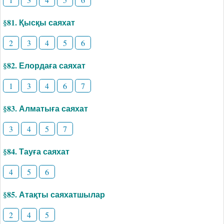
§81. Қысқы саяхат
2
3
4
5
6
§82. Елордаға саяхат
1
3
4
6
7
§83. Алматыға саяхат
3
4
5
7
§84. Тауға саяхат
4
5
6
§85. Атақты саяхатшылар
2
4
5