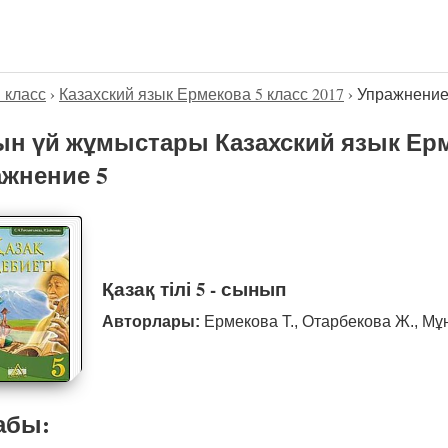
5 класс
›
Казахский язык Ермекова 5 класс 2017
›
Упражнение
н үй жұмыстары Казахский язык Ерме
жнение 5
Қазақ тілі 5 - сынып
Авторлары:
Ермекова Т., Отарбекова Ж., Мұ
абы: