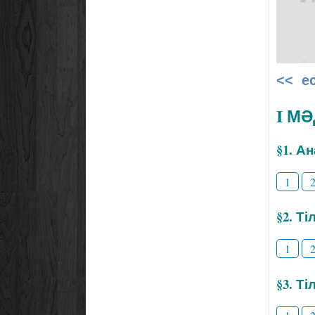
<< е
I М
§1. А
1
§2. Т
1
§3. Ті