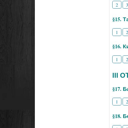
2
§15. 
1
§16. 
1
ІІІ
§17. 
1
§18. 