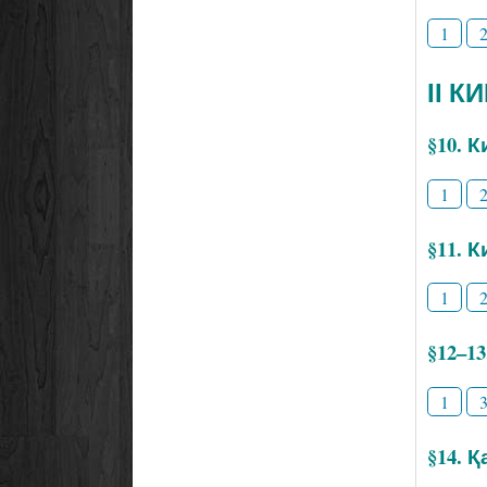
1
ІІ К
§10. 
1
§11. 
1
§12–1
1
§14. 