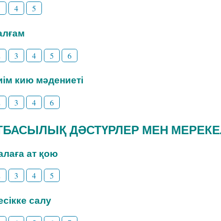
3
4
5
Талғам
2
3
4
5
6
Киім кию мәдениеті
2
3
4
6
 ОТБАСЫЛЫҚ ДӘСТҮРЛЕР МЕН МЕРЕК
Балаға ат қою
2
3
4
5
Бесікке салу