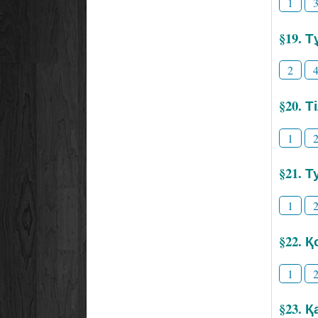
1
§19. 
2
§20. 
1
§21. Т
1
§22. 
1
§23. 