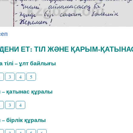
сеп
ӘДЕНИ ЕТ: ТІЛ ЖӘНЕ ҚАРЫМ-ҚАТЫНА
на тілі – ұлт байлығы
2
3
4
5
іл – қатынас құралы
2
3
4
л – бірлік құралы