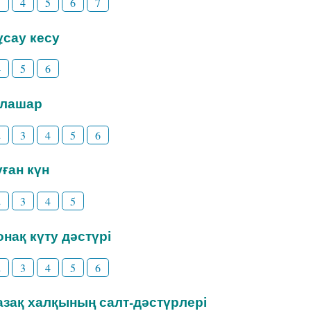
3
4
5
6
7
Тұсау кесу
4
5
6
Тілашар
2
3
4
5
6
уған күн
2
3
4
5
Қонақ күту дәстүрі
2
3
4
5
6
Қазақ халқының салт-дәстүрлері