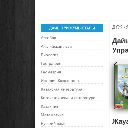
ДҮЖ
›
ДАЙЫН ҮЙ ЖҰМЫСТАРЫ
Алгебра
Дайы
Английский язык
Упра
Биология
География
Геометрия
История Казахстана
Казахская литература
Казахский язык и литература
Қазақ тілі
Математика
Жау
Русский язык