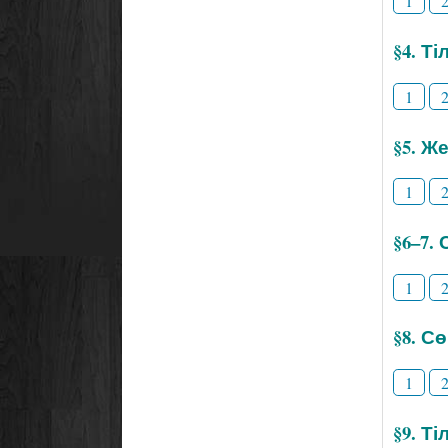
1
§4. Т
1
§5. Же
1
§6–7.
1
§8. С
1
§9. Т