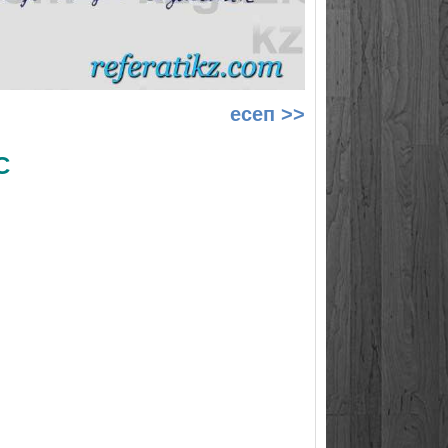
есеп >>
С