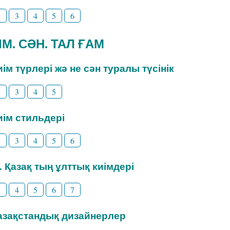
2
3
4
5
6
ИІМ. СӘН. ТАЛ ҒАМ
Киім түрлері жә не сән туралы түсінік
2
3
4
5
Киім стильдері
2
3
4
5
6
3. Қазақ тың ұлттық киімдері
3
4
5
6
7
Қазақстандық дизайнерлер