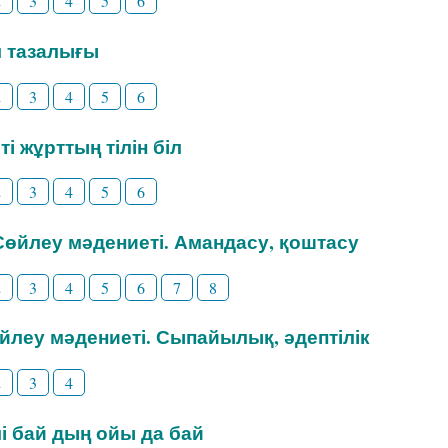
2
3
4
5
6
іл тазалығы
2
3
4
5
6
ті жұрттың тілін біл
2
3
4
5
6
 Сөйлеу мәдениеті. Амандасу, қоштасу
2
3
4
5
6
7
8
өйлеу мәдениеті. Сыпайылық, әдептілік
2
3
4
ілі бай дың ойы да бай