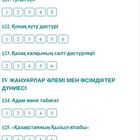
1
2
3
4
5
§22. Қонақ күту дәстүрі
1
2
3
4
5
6
§23. Қазақ халқының салт-дәстүрлері
2
3
4
5
6
IV ЖАНУАРЛАР ӘЛЕМІ МЕН ӨСІМДІКТЕР
ДҮНИЕСІ
§24. Адам және табиғат
1
2
3
4
5
§25. «Қазақстанның Қызыл кітабы»
2
3
4
5
6