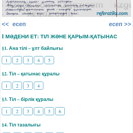
<< есеп
есеп >>
I МӘДЕНИ ЕТ: ТІЛ ЖӘНЕ ҚАРЫМ-ҚАТЫНАС
§1. Ана тілі – ұлт байлығы
1
2
3
4
5
§2. Тіл – қатынас құралы
1
2
3
4
§3. Тіл – бірлік құралы
1
2
3
4
5
6
§4. Тіл тазалығы