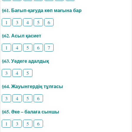
§61. Бағып-қағуда көп мағына бар
1
3
4
5
6
§62. Асыл қасиет
1
4
5
6
7
§63. Уәдеге адалдық
3
4
5
§64. Жауынгердің тұлғасы
3
4
5
6
§65. Әке – балаға сыншы
1
3
5
6