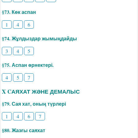
§73. Көк аспан
1
4
6
§74. Жұлдыздар жымыңдайды
3
4
5
§75. Аспан өрнектері.
4
5
7
X CАЯХАТ ЖӘНЕ ДЕМАЛЫС
§79. Сая хат, оның түрлері
1
4
6
7
§80. Жазғы саяхат