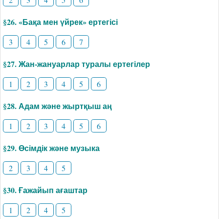
§26. «Бақа мен үйрек» ертегісі
3
4
5
6
7
§27. Жан-жануарлар туралы ертегілер
1
2
3
4
5
6
§28. Адам және жыртқыш аң
1
2
3
4
5
6
§29. Өсімдік және музыка
2
3
4
5
§30. Ғажайып ағаштар
1
2
4
5