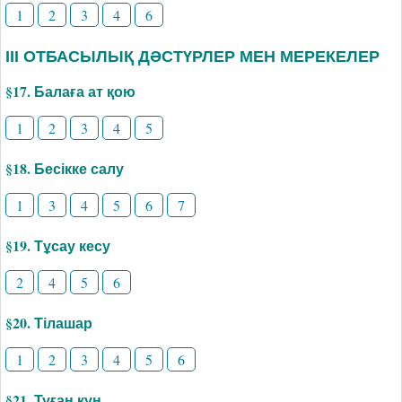
1
2
3
4
6
ІІІ ОТБАСЫЛЫҚ ДӘСТҮРЛЕР МЕН МЕРЕКЕЛЕР
§17. Балаға ат қою
1
2
3
4
5
§18. Бесікке салу
1
3
4
5
6
7
§19. Тұсау кесу
2
4
5
6
§20. Тілашар
1
2
3
4
5
6
§21. Туған күн