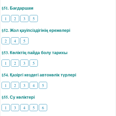
§51. Бағдаршам
1
2
3
5
§52. Жол қауіпсіздігінің ережелері
2
4
5
§53. Көліктің пайда болу тарихы
1
2
3
5
§54. Қазіргі кездегі автокөлік түрлері
1
2
3
4
5
§55. Су көліктері
1
3
4
5
6