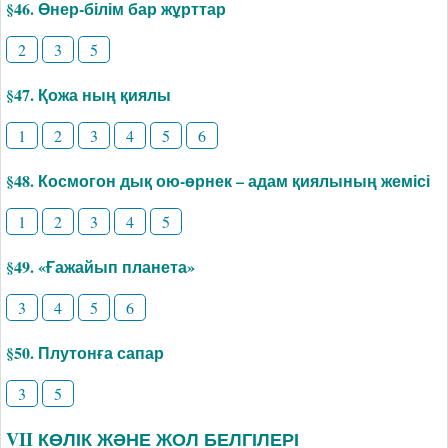
§46. Өнер-білім бар жұрттар
2
3
5
§47. Қожа ның қиялы
1
2
3
4
5
6
§48. Космогон дық ою-өрнек – адам қиялының жемісі
1
2
3
4
5
§49. «Ғажайып планета»
3
4
5
6
§50. Плутонға сапар
3
5
VII КӨЛІК ЖӘНЕ ЖОЛ БЕЛГІЛЕРІ