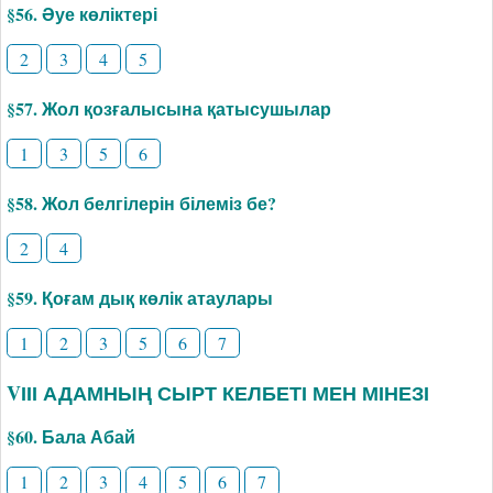
§56. Әуе көліктері
2
3
4
5
§57. Жол қозғалысына қатысушылар
1
3
5
6
§58. Жол белгілерін білеміз бе?
2
4
§59. Қоғам дық көлік атаулары
1
2
3
5
6
7
VІІІ АДАМНЫҢ СЫРТ КЕЛБЕТІ МЕН МІНЕЗІ
§60. Бала Абай
1
2
3
4
5
6
7