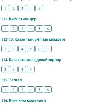
1
2
3
4
5
§11. Киім стильдері
1
2
3
4
5
6
§12–13. Қазақ тың ұлттық киімдері
1
3
4
5
6
7
§14. Қазақстандық дизайнерлер
2
3
4
5
§15. Талғам
1
2
3
4
5
6
§16. Киім кию мәдениеті