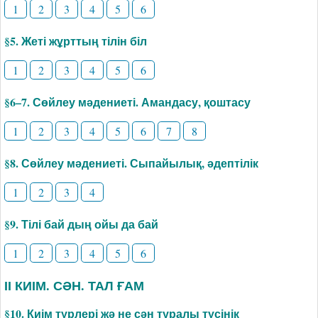
1
2
3
4
5
6
§5. Жеті жұрттың тілін біл
1
2
3
4
5
6
§6–7. Сөйлеу мәдениеті. Амандасу, қоштасу
1
2
3
4
5
6
7
8
§8. Сөйлеу мәдениеті. Сыпайылық, әдептілік
1
2
3
4
§9. Тілі бай дың ойы да бай
1
2
3
4
5
6
ІІ КИІМ. СӘН. ТАЛ ҒАМ
§10. Киім түрлері жә не сән туралы түсінік