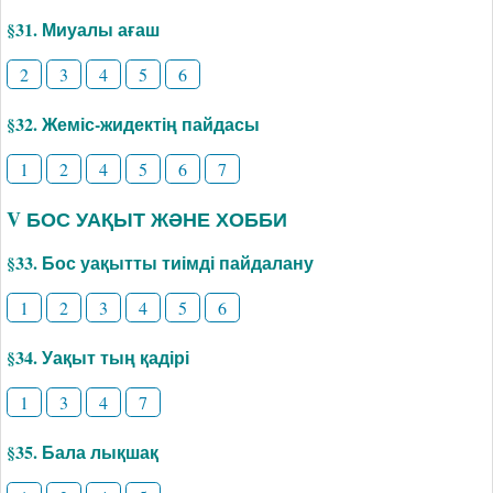
§31. Миуалы ағаш
2
3
4
5
6
§32. Жеміс-жидектің пайдасы
1
2
4
5
6
7
V БОС УАҚЫТ ЖӘНЕ ХОББИ
§33. Бос уақытты тиімді пайдалану
1
2
3
4
5
6
§34. Уақыт тың қадірі
1
3
4
7
§35. Бала лықшақ