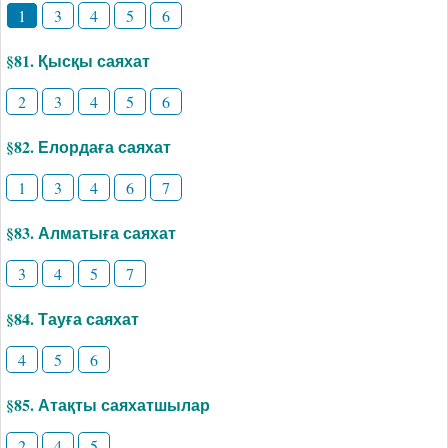
1
3
4
5
6
§81. Қысқы саяхат
2
3
4
5
6
§82. Елордаға саяхат
1
3
4
6
7
§83. Алматыға саяхат
3
4
5
7
§84. Тауға саяхат
4
5
6
§85. Атақты саяхатшылар
2
4
5