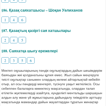
§86. Қазақ саяхатшысы – Шоқан Уәлиханов
1
4
6
§87. Қазақтың қазіргі сая хатшылары
2
4
5
§88. Саяхатқа шығу ережелері
2
3
5
6
Мектеп оқушыларының пәндік оқулықтардың дайын шешімдерім
баяғыдан жиі қолданатыны құпия емес. Жыл сайын меңгеруге
тиісті оқулықтар санымен олардың көлемі айтарлықтай көбейіп
отыр, ал осы пәндерді менгеріп, түсінуге уақыт жеткіліксіз. Осы
себеппен балаларға көмектесу мақсатында, олардан талап
етілетін жүктемелерді азайтуға, күнделікті ментальды шаршауын
алдын-алу және үй жұмыстарына дайындалу тиімділігін арттыру
мақсатында мамандар дайын жауаптардан тұратын жинақтар