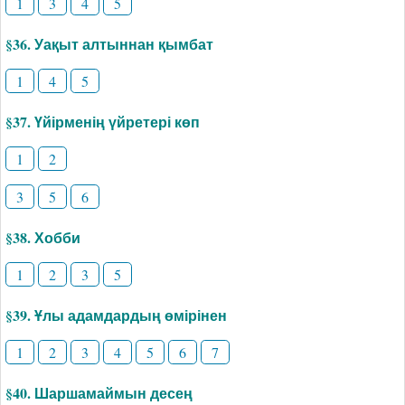
1
3
4
5
§36. Уақыт алтыннан қымбат
1
4
5
§37. Үйірменің үйретері көп
1
2
3
5
6
§38. Хобби
1
2
3
5
§39. Ұлы адамдардың өмірінен
1
2
3
4
5
6
7
§40. Шаршамаймын десең