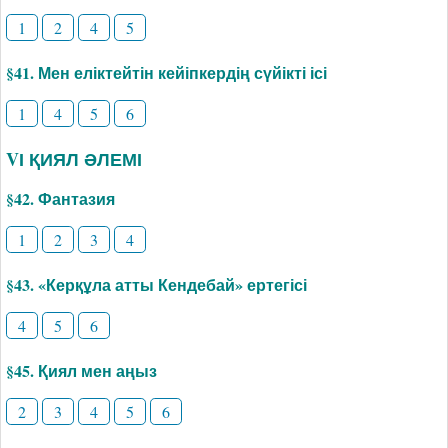
1
2
4
5
§41. Мен еліктейтін кейіпкердің сүйікті ісі
1
4
5
6
VІ ҚИЯЛ ӘЛЕМІ
§42. Фантазия
1
2
3
4
§43. «Керқұла атты Кендебай» ертегісі
4
5
6
§45. Қиял мен аңыз
2
3
4
5
6