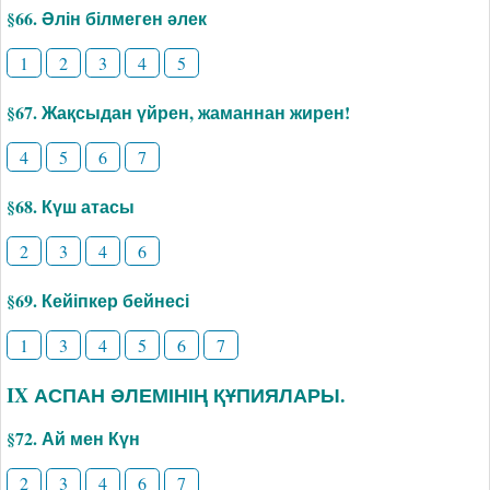
§66. Әлін білмеген әлек
1
2
3
4
5
§67. Жақсыдан үйрен, жаманнан жирен!
4
5
6
7
§68. Күш атасы
2
3
4
6
§69. Кейіпкер бейнесі
1
3
4
5
6
7
IX АСПАН ӘЛЕМІНІҢ ҚҰПИЯЛАРЫ.
§72. Ай мен Күн
2
3
4
6
7