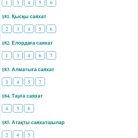
1
3
4
5
6
§81. Қысқы саяхат
2
3
4
5
6
§82. Елордаға саяхат
1
3
4
6
7
§83. Алматыға саяхат
3
4
5
7
§84. Тауға саяхат
4
5
6
§85. Атақты саяхатшылар
2
4
5