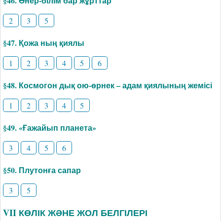
§46. Өнер-білім бар жұрттар
2
3
5
§47. Қожа ның қиялы
1
2
3
4
5
6
§48. Космогон дық ою-өрнек – адам қиялының жемісі
1
2
3
4
5
§49. «Ғажайып планета»
3
4
5
6
§50. Плутонға сапар
3
5
VII КӨЛІК ЖӘНЕ ЖОЛ БЕЛГІЛЕРІ