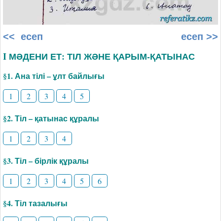
<< есеп
есеп >>
I МӘДЕНИ ЕТ: ТІЛ ЖӘНЕ ҚАРЫМ-ҚАТЫНАС
§1. Ана тілі – ұлт байлығы
1
2
3
4
5
§2. Тіл – қатынас құралы
1
2
3
4
§3. Тіл – бірлік құралы
1
2
3
4
5
6
§4. Тіл тазалығы