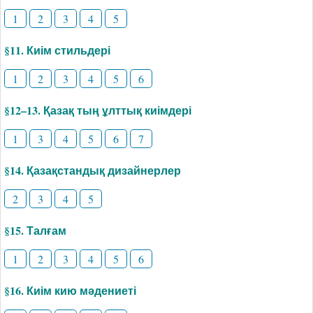
1
2
3
4
5
§11. Киім стильдері
1
2
3
4
5
6
§12–13. Қазақ тың ұлттық киімдері
1
3
4
5
6
7
§14. Қазақстандық дизайнерлер
2
3
4
5
§15. Талғам
1
2
3
4
5
6
§16. Киім кию мәдениеті