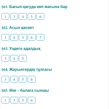
§61. Бағып-қағуда көп мағына бар
1
3
4
5
6
§62. Асыл қасиет
1
4
5
6
7
§63. Уәдеге адалдық
3
4
5
§64. Жауынгердің тұлғасы
3
4
5
6
§65. Әке – балаға сыншы
1
3
5
6