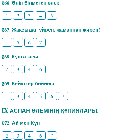
§66. Әлін білмеген әлек
1
2
3
4
5
§67. Жақсыдан үйрен, жаманнан жирен!
4
5
6
7
§68. Күш атасы
2
3
4
6
§69. Кейіпкер бейнесі
1
3
4
5
6
7
IX АСПАН ӘЛЕМІНІҢ ҚҰПИЯЛАРЫ.
§72. Ай мен Күн
2
3
4
6
7