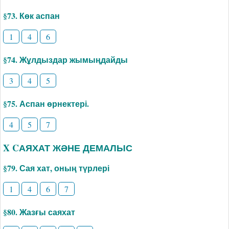
§73. Көк аспан
1
4
6
§74. Жұлдыздар жымыңдайды
3
4
5
§75. Аспан өрнектері.
4
5
7
X CАЯХАТ ЖӘНЕ ДЕМАЛЫС
§79. Сая хат, оның түрлері
1
4
6
7
§80. Жазғы саяхат