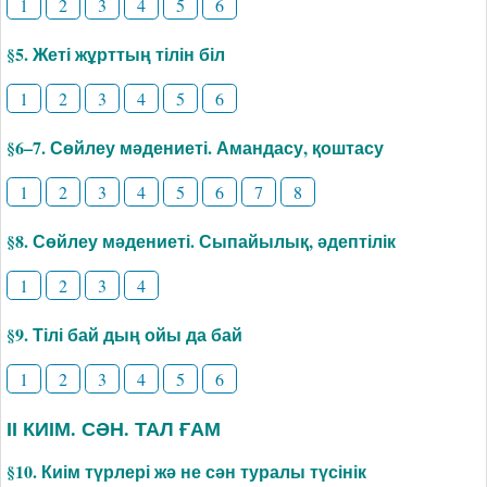
1
2
3
4
5
6
§5. Жеті жұрттың тілін біл
1
2
3
4
5
6
§6–7. Сөйлеу мәдениеті. Амандасу, қоштасу
1
2
3
4
5
6
7
8
§8. Сөйлеу мәдениеті. Сыпайылық, әдептілік
1
2
3
4
§9. Тілі бай дың ойы да бай
1
2
3
4
5
6
ІІ КИІМ. СӘН. ТАЛ ҒАМ
§10. Киім түрлері жә не сән туралы түсінік