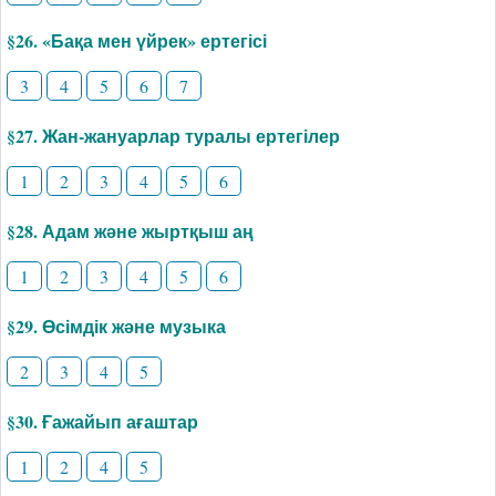
§26. «Бақа мен үйрек» ертегісі
3
4
5
6
7
§27. Жан-жануарлар туралы ертегілер
1
2
3
4
5
6
§28. Адам және жыртқыш аң
1
2
3
4
5
6
§29. Өсімдік және музыка
2
3
4
5
§30. Ғажайып ағаштар
1
2
4
5