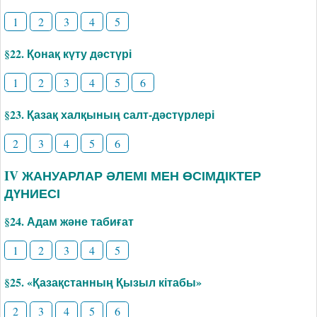
1
2
3
4
5
§22. Қонақ күту дәстүрі
1
2
3
4
5
6
§23. Қазақ халқының салт-дәстүрлері
2
3
4
5
6
IV ЖАНУАРЛАР ӘЛЕМІ МЕН ӨСІМДІКТЕР
ДҮНИЕСІ
§24. Адам және табиғат
1
2
3
4
5
§25. «Қазақстанның Қызыл кітабы»
2
3
4
5
6