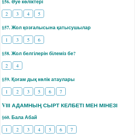
§56. Әуе көліктері
2
3
4
5
§57. Жол қозғалысына қатысушылар
1
3
5
6
§58. Жол белгілерін білеміз бе?
2
4
§59. Қоғам дық көлік атаулары
1
2
3
5
6
7
VІІІ АДАМНЫҢ СЫРТ КЕЛБЕТІ МЕН МІНЕЗІ
§60. Бала Абай
1
2
3
4
5
6
7