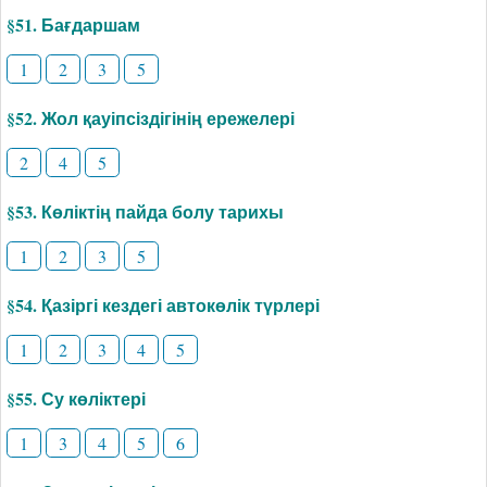
§51. Бағдаршам
1
2
3
5
§52. Жол қауіпсіздігінің ережелері
2
4
5
§53. Көліктің пайда болу тарихы
1
2
3
5
§54. Қазіргі кездегі автокөлік түрлері
1
2
3
4
5
§55. Су көліктері
1
3
4
5
6