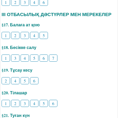
1
2
3
4
6
ІІІ ОТБАСЫЛЫҚ ДӘСТҮРЛЕР МЕН МЕРЕКЕЛЕР
§17. Балаға ат қою
1
2
3
4
5
§18. Бесікке салу
1
3
4
5
6
7
§19. Тұсау кесу
2
4
5
6
§20. Тілашар
1
2
3
4
5
6
§21. Туған күн