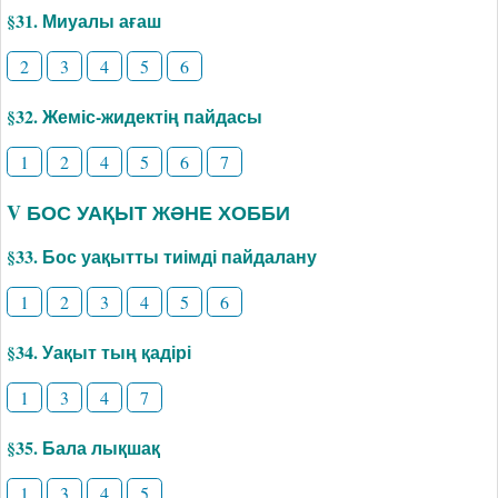
§31. Миуалы ағаш
2
3
4
5
6
§32. Жеміс-жидектің пайдасы
1
2
4
5
6
7
V БОС УАҚЫТ ЖӘНЕ ХОББИ
§33. Бос уақытты тиімді пайдалану
1
2
3
4
5
6
§34. Уақыт тың қадірі
1
3
4
7
§35. Бала лықшақ
1
3
4
5