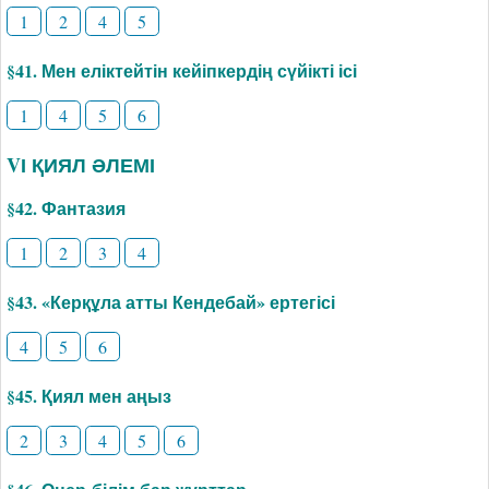
1
2
4
5
§41. Мен еліктейтін кейіпкердің сүйікті ісі
1
4
5
6
VІ ҚИЯЛ ӘЛЕМІ
§42. Фантазия
1
2
3
4
§43. «Керқұла атты Кендебай» ертегісі
4
5
6
§45. Қиял мен аңыз
2
3
4
5
6