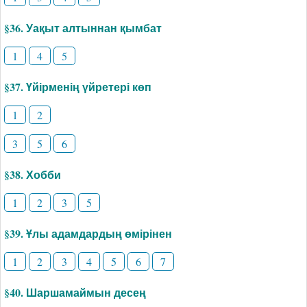
§36. Уақыт алтыннан қымбат
1
4
5
§37. Үйірменің үйретері көп
1
2
3
5
6
§38. Хобби
1
2
3
5
§39. Ұлы адамдардың өмірінен
1
2
3
4
5
6
7
§40. Шаршамаймын десең