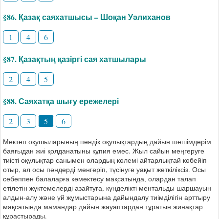
§86. Қазақ саяхатшысы – Шоқан Уәлиханов
1
4
6
§87. Қазақтың қазіргі сая хатшылары
2
4
5
§88. Саяхатқа шығу ережелері
2
3
5
6
Мектеп оқушыларының пәндік оқулықтардың дайын шешімдерім
баяғыдан жиі қолданатыны құпия емес. Жыл сайын меңгеруге
тиісті оқулықтар санымен олардың көлемі айтарлықтай көбейіп
отыр, ал осы пәндерді менгеріп, түсінуге уақыт жеткіліксіз. Осы
себеппен балаларға көмектесу мақсатында, олардан талап
етілетін жүктемелерді азайтуға, күнделікті ментальды шаршауын
алдын-алу және үй жұмыстарына дайындалу тиімділігін арттыру
мақсатында мамандар дайын жауаптардан тұратын жинақтар
құрастырады.