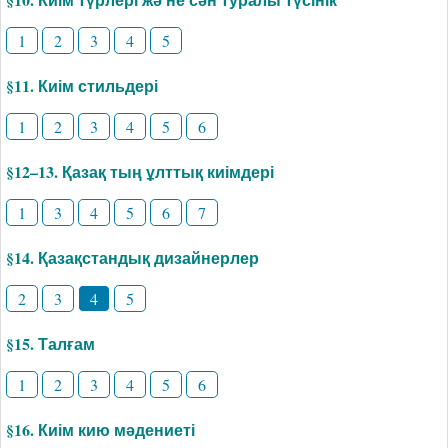
1
2
3
4
5
§11. Киім стильдері
1
2
3
4
5
6
§12–13. Қазақ тың ұлттық киімдері
1
3
4
5
6
7
§14. Қазақстандық дизайнерлер
2
3
4
5
§15. Талғам
1
2
3
4
5
6
§16. Киім кию мәдениеті