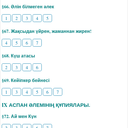
§66. Әлін білмеген әлек
1
2
3
4
5
§67. Жақсыдан үйрен, жаманнан жирен!
4
5
6
7
§68. Күш атасы
2
3
4
6
§69. Кейіпкер бейнесі
1
3
4
5
6
7
IX АСПАН ӘЛЕМІНІҢ ҚҰПИЯЛАРЫ.
§72. Ай мен Күн
2
3
4
6
7