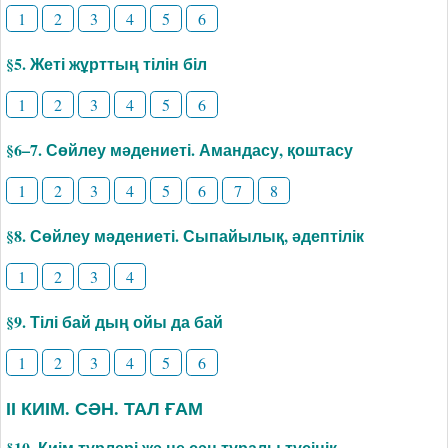
1
2
3
4
5
6
§5. Жеті жұрттың тілін біл
1
2
3
4
5
6
§6–7. Сөйлеу мәдениеті. Амандасу, қоштасу
1
2
3
4
5
6
7
8
§8. Сөйлеу мәдениеті. Сыпайылық, әдептілік
1
2
3
4
§9. Тілі бай дың ойы да бай
1
2
3
4
5
6
ІІ КИІМ. СӘН. ТАЛ ҒАМ
§10. Киім түрлері жә не сән туралы түсінік