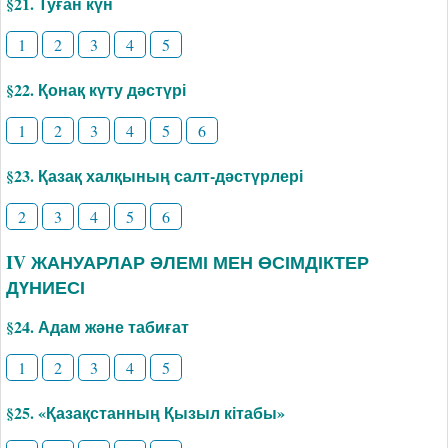
§21. Туған күн
1
2
3
4
5
§22. Қонақ күту дәстүрі
1
2
3
4
5
6
§23. Қазақ халқының салт-дәстүрлері
2
3
4
5
6
IV ЖАНУАРЛАР ӘЛЕМІ МЕН ӨСІМДІКТЕР
ДҮНИЕСІ
§24. Адам және табиғат
1
2
3
4
5
§25. «Қазақстанның Қызыл кітабы»