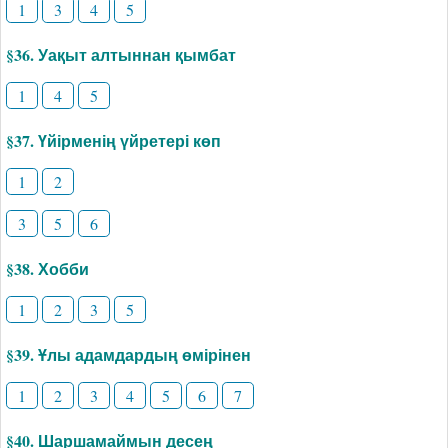
1
3
4
5
§36. Уақыт алтыннан қымбат
1
4
5
§37. Үйірменің үйретері көп
1
2
3
5
6
§38. Хобби
1
2
3
5
§39. Ұлы адамдардың өмірінен
1
2
3
4
5
6
7
§40. Шаршамаймын десең