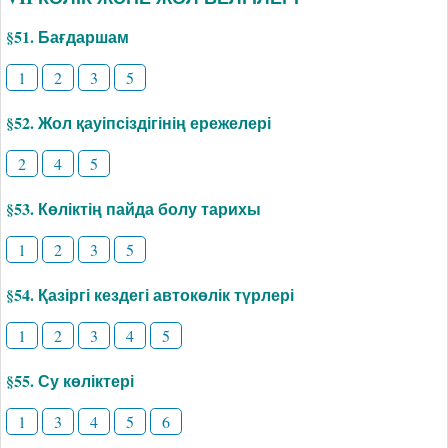
§51. Бағдаршам
1
2
3
5
§52. Жол қауіпсіздігінің ережелері
2
4
5
§53. Көліктің пайда болу тарихы
1
2
3
5
§54. Қазіргі кездегі автокөлік түрлері
1
2
3
4
5
§55. Су көліктері
1
3
4
5
6