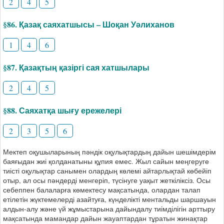
2
4
5
§86. Қазақ саяхатшысы – Шоқан Уәлиханов
1
4
6
§87. Қазақтың қазіргі сая хатшылары
2
4
5
§88. Саяхатқа шығу ережелері
2
3
5
6
Мектеп оқушыларының пәндік оқулықтардың дайын шешімдерім
баяғыдан жиі қолданатыны құпия емес. Жыл сайын меңгеруге
тиісті оқулықтар санымен олардың көлемі айтарлықтай көбейіп
отыр, ал осы пәндерді менгеріп, түсінуге уақыт жеткіліксіз. Осы
себеппен балаларға көмектесу мақсатында, олардан талап
етілетін жүктемелерді азайтуға, күнделікті ментальды шаршауын
алдын-алу және үй жұмыстарына дайындалу тиімділігін арттыру
мақсатында мамандар дайын жауаптардан тұратын жинақтар