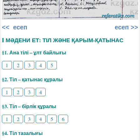
<< есеп
есеп >>
I МӘДЕНИ ЕТ: ТІЛ ЖӘНЕ ҚАРЫМ-ҚАТЫНАС
§1. Ана тілі – ұлт байлығы
1
2
3
4
5
§2. Тіл – қатынас құралы
1
2
3
4
§3. Тіл – бірлік құралы
1
2
3
4
5
6
§4. Тіл тазалығы