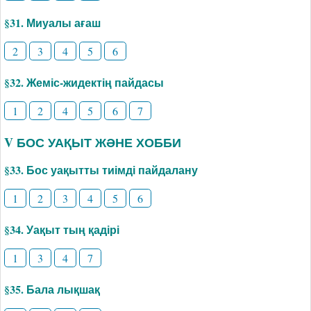
§31. Миуалы ағаш
2
3
4
5
6
§32. Жеміс-жидектің пайдасы
1
2
4
5
6
7
V БОС УАҚЫТ ЖӘНЕ ХОББИ
§33. Бос уақытты тиімді пайдалану
1
2
3
4
5
6
§34. Уақыт тың қадірі
1
3
4
7
§35. Бала лықшақ