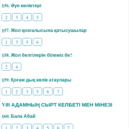
§56. Әуе көліктері
2
3
4
5
§57. Жол қозғалысына қатысушылар
1
3
5
6
§58. Жол белгілерін білеміз бе?
2
4
§59. Қоғам дық көлік атаулары
1
2
3
5
6
7
VІІІ АДАМНЫҢ СЫРТ КЕЛБЕТІ МЕН МІНЕЗІ
§60. Бала Абай
1
2
3
4
5
6
7