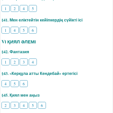
1
2
4
5
§41. Мен еліктейтін кейіпкердің сүйікті ісі
1
4
5
6
VІ ҚИЯЛ ӘЛЕМІ
§42. Фантазия
1
2
3
4
§43. «Керқұла атты Кендебай» ертегісі
4
5
6
§45. Қиял мен аңыз
2
3
4
5
6