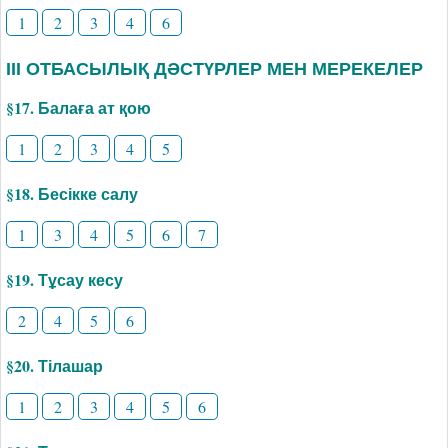
1
2
3
4
6
ІІІ ОТБАСЫЛЫҚ ДӘСТҮРЛЕР МЕН МЕРЕКЕЛЕР
§17. Балаға ат қою
1
2
3
4
5
§18. Бесікке салу
1
3
4
5
6
7
§19. Тұсау кесу
2
4
5
6
§20. Тілашар
1
2
3
4
5
6