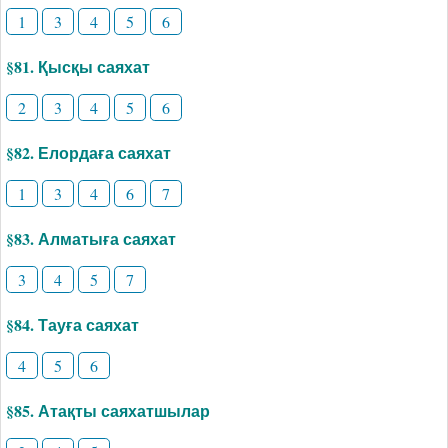
1
3
4
5
6
§81. Қысқы саяхат
2
3
4
5
6
§82. Елордаға саяхат
1
3
4
6
7
§83. Алматыға саяхат
3
4
5
7
§84. Тауға саяхат
4
5
6
§85. Атақты саяхатшылар