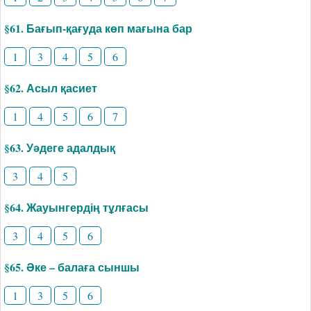
§61. Бағып-қағуда көп мағына бар
1
3
4
5
6
§62. Асыл қасиет
1
4
5
6
7
§63. Уәдеге адалдық
3
4
5
§64. Жауынгердің тұлғасы
3
4
5
6
§65. Әке – балаға сыншы
1
3
5
6