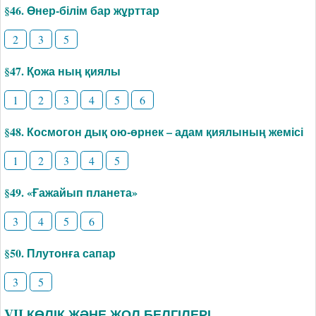
§46. Өнер-білім бар жұрттар
2
3
5
§47. Қожа ның қиялы
1
2
3
4
5
6
§48. Космогон дық ою-өрнек – адам қиялының жемісі
1
2
3
4
5
§49. «Ғажайып планета»
3
4
5
6
§50. Плутонға сапар
3
5
VII КӨЛІК ЖӘНЕ ЖОЛ БЕЛГІЛЕРІ