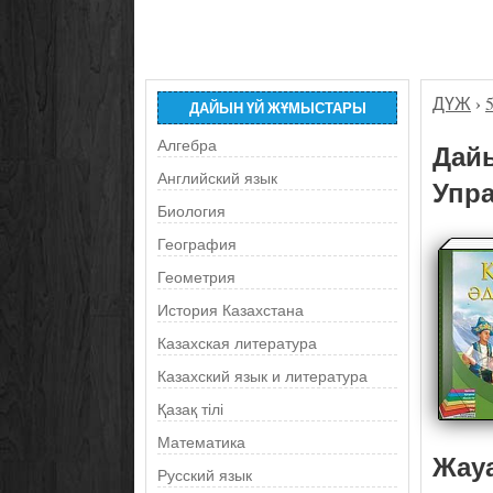
ДҮЖ
›
ДАЙЫН ҮЙ ЖҰМЫСТАРЫ
Алгебра
Дайы
Английский язык
Упра
Биология
География
Геометрия
История Казахстана
Казахская литература
Казахский язык и литература
Қазақ тілі
Математика
Жау
Русский язык