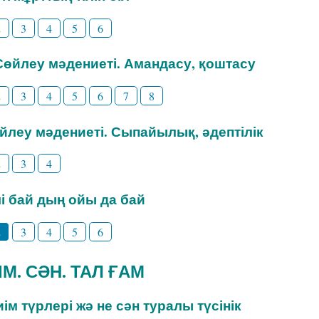
2
3
4
5
6
 Сөйлеу мәдениеті. Амандасу, қоштасу
2
3
4
5
6
7
8
өйлеу мәдениеті. Сыпайылық, әдептілік
2
3
4
ілі бай дың ойы да бай
2
3
4
5
6
ИІМ. СӘН. ТАЛ ҒАМ
Киім түрлері жә не сән туралы түсінік