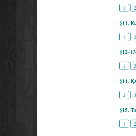
1
§11. 
1
§12–1
1
§14. 
2
§15. 
1