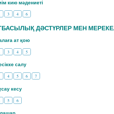
Киім кию мәдениеті
2
3
4
6
 ОТБАСЫЛЫҚ ДӘСТҮРЛЕР МЕН МЕРЕК
Балаға ат қою
2
3
4
5
Бесікке салу
3
4
5
6
7
Тұсау кесу
4
5
6
Тілашар