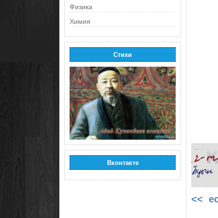
Физика
Химия
Стихи
Вконтакте
<< е