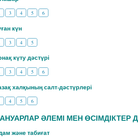
2
3
4
5
6
уған күн
2
3
4
5
Қонақ күту дәстүрі
2
3
4
5
6
Қазақ халқының салт-дәстүрлері
3
4
5
6
ЖАНУАРЛАР ӘЛЕМІ МЕН ӨСІМДІКТЕР 
Адам және табиғат