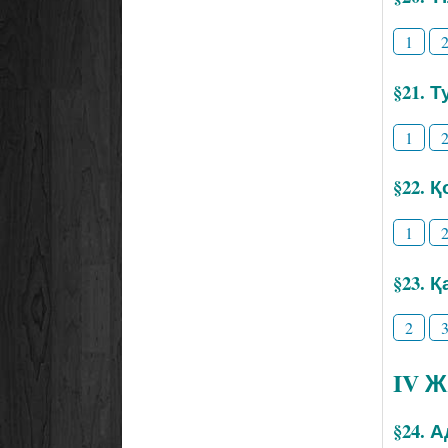
1
§21. Т
1
§22. 
1
§23. 
2
IV 
§24. 