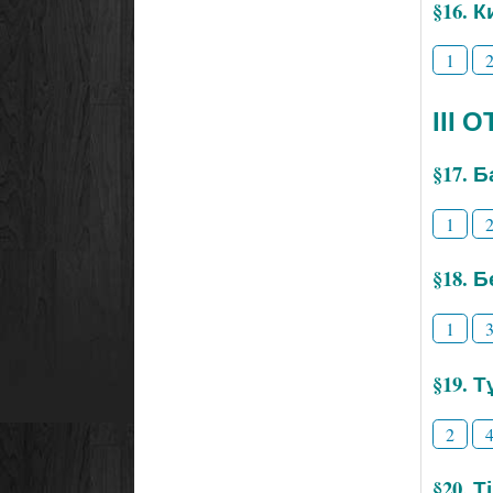
§16. 
1
ІІІ
§17. 
1
§18. 
1
§19. 
2
§20. 