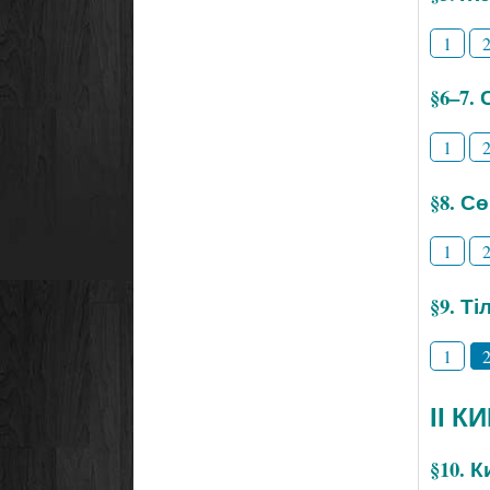
1
§6–7.
1
§8. С
1
§9. Т
1
ІІ К
§10. 