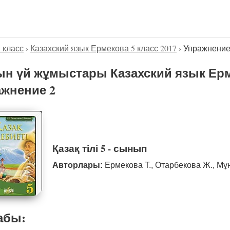
5 класс
›
Казахский язык Ермекова 5 класс 2017
›
Упражнение
н үй жұмыстары Казахский язык Ерме
жнение 2
Қазақ тілі 5 - сынып
Авторлары:
Ермекова Т., Отарбекова Ж., Мұ
абы: