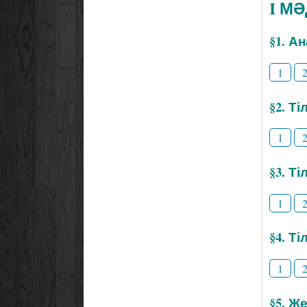
I М
§1. А
1
§2. Т
1
§3. Ті
1
§4. Т
1
§5. Же