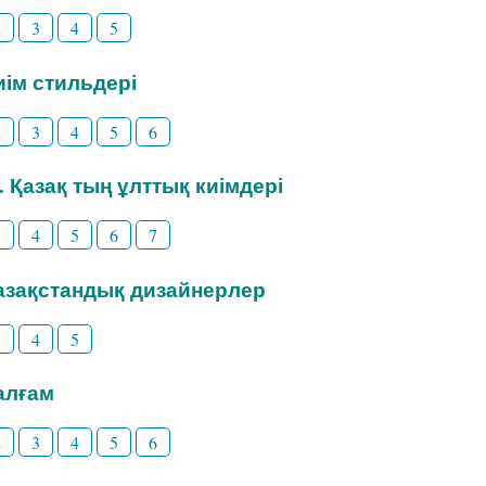
2
3
4
5
Киім стильдері
2
3
4
5
6
3. Қазақ тың ұлттық киімдері
3
4
5
6
7
Қазақстандық дизайнерлер
3
4
5
Талғам
2
3
4
5
6