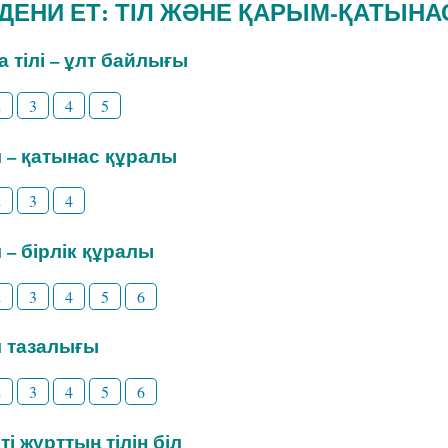
ӘДЕНИ ЕТ: ТІЛ ЖӘНЕ ҚАРЫМ-ҚАТЫНА
на тілі – ұлт байлығы
2
3
4
5
іл – қатынас құралы
2
3
4
л – бірлік құралы
2
3
4
5
6
іл тазалығы
2
3
4
5
6
ті жұрттың тілін біл