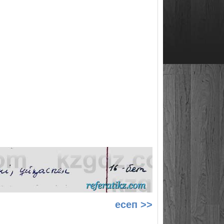
есеп >>