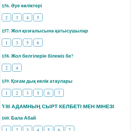
§56. Әуе көліктері
2
3
4
5
§57. Жол қозғалысына қатысушылар
1
3
5
6
§58. Жол белгілерін білеміз бе?
2
4
§59. Қоғам дық көлік атаулары
1
2
3
5
6
7
VІІІ АДАМНЫҢ СЫРТ КЕЛБЕТІ МЕН МІНЕЗІ
§60. Бала Абай
1
2
3
4
5
6
7