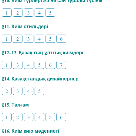
§10. Киім түрлері жә не сән туралы түсінік
1
2
3
4
5
§11. Киім стильдері
1
2
3
4
5
6
§12–13. Қазақ тың ұлттық киімдері
1
3
4
5
6
7
§14. Қазақстандық дизайнерлер
2
3
4
5
§15. Талғам
1
2
3
4
5
6
§16. Киім кию мәдениеті