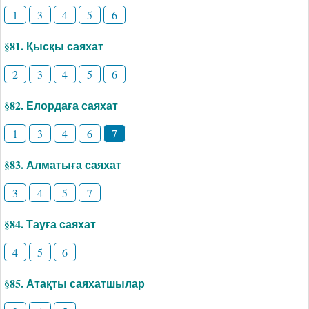
1
3
4
5
6
§81. Қысқы саяхат
2
3
4
5
6
§82. Елордаға саяхат
1
3
4
6
7
§83. Алматыға саяхат
3
4
5
7
§84. Тауға саяхат
4
5
6
§85. Атақты саяхатшылар