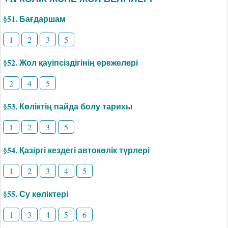
§51. Бағдаршам
1
2
3
5
§52. Жол қауіпсіздігінің ережелері
2
4
5
§53. Көліктің пайда болу тарихы
1
2
3
5
§54. Қазіргі кездегі автокөлік түрлері
1
2
3
4
5
§55. Су көліктері
1
3
4
5
6