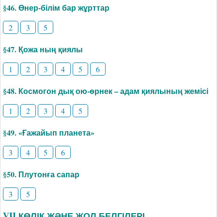
§46. Өнер-білім бар жұрттар
2
3
5
§47. Қожа ның қиялы
1
2
3
4
5
6
§48. Космогон дық ою-өрнек – адам қиялының жемісі
1
2
3
4
5
§49. «Ғажайып планета»
3
4
5
6
§50. Плутонға сапар
3
5
VII КӨЛІК ЖӘНЕ ЖОЛ БЕЛГІЛЕРІ