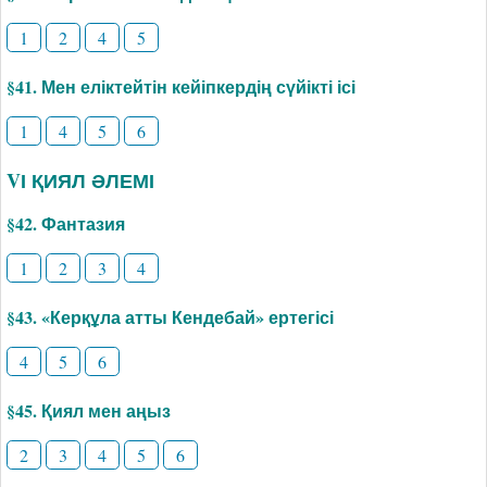
1
2
4
5
§41. Мен еліктейтін кейіпкердің сүйікті ісі
1
4
5
6
VІ ҚИЯЛ ӘЛЕМІ
§42. Фантазия
1
2
3
4
§43. «Керқұла атты Кендебай» ертегісі
4
5
6
§45. Қиял мен аңыз
2
3
4
5
6