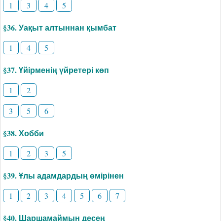
1
3
4
5
§36. Уақыт алтыннан қымбат
1
4
5
§37. Үйірменің үйретері көп
1
2
3
5
6
§38. Хобби
1
2
3
5
§39. Ұлы адамдардың өмірінен
1
2
3
4
5
6
7
§40. Шаршамаймын десең