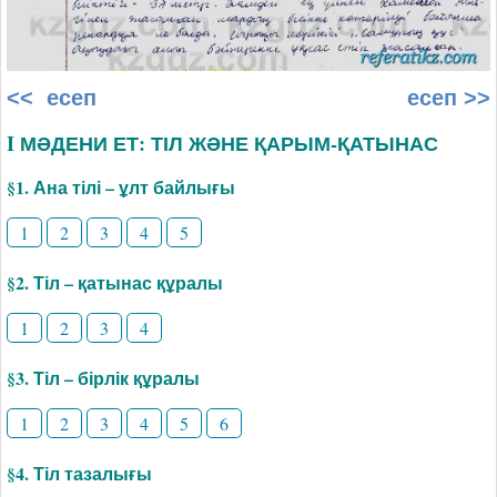
<< есеп
есеп >>
I МӘДЕНИ ЕТ: ТІЛ ЖӘНЕ ҚАРЫМ-ҚАТЫНАС
§1. Ана тілі – ұлт байлығы
1
2
3
4
5
§2. Тіл – қатынас құралы
1
2
3
4
§3. Тіл – бірлік құралы
1
2
3
4
5
6
§4. Тіл тазалығы