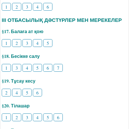
1
2
3
4
6
ІІІ ОТБАСЫЛЫҚ ДӘСТҮРЛЕР МЕН МЕРЕКЕЛЕР
§17. Балаға ат қою
1
2
3
4
5
§18. Бесікке салу
1
3
4
5
6
7
§19. Тұсау кесу
2
4
5
6
§20. Тілашар
1
2
3
4
5
6