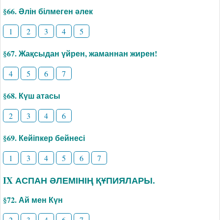
§66. Әлін білмеген әлек
1
2
3
4
5
§67. Жақсыдан үйрен, жаманнан жирен!
4
5
6
7
§68. Күш атасы
2
3
4
6
§69. Кейіпкер бейнесі
1
3
4
5
6
7
IX АСПАН ӘЛЕМІНІҢ ҚҰПИЯЛАРЫ.
§72. Ай мен Күн
2
3
4
6
7