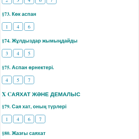
§73. Көк аспан
1
4
6
§74. Жұлдыздар жымыңдайды
3
4
5
§75. Аспан өрнектері.
4
5
7
X CАЯХАТ ЖӘНЕ ДЕМАЛЫС
§79. Сая хат, оның түрлері
1
4
6
7
§80. Жазғы саяхат