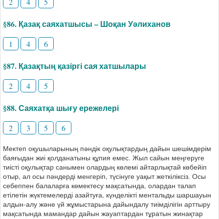
2
4
5
§86. Қазақ саяхатшысы – Шоқан Уәлиханов
1
4
6
§87. Қазақтың қазіргі сая хатшылары
2
4
5
§88. Саяхатқа шығу ережелері
2
3
5
6
Мектеп оқушыларының пәндік оқулықтардың дайын шешімдерім
баяғыдан жиі қолданатыны құпия емес. Жыл сайын меңгеруге
тиісті оқулықтар санымен олардың көлемі айтарлықтай көбейіп
отыр, ал осы пәндерді менгеріп, түсінуге уақыт жеткіліксіз. Осы
себеппен балаларға көмектесу мақсатында, олардан талап
етілетін жүктемелерді азайтуға, күнделікті ментальды шаршауын
алдын-алу және үй жұмыстарына дайындалу тиімділігін арттыру
мақсатында мамандар дайын жауаптардан тұратын жинақтар