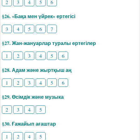
2
3
4
5
6
§26. «Бақа мен үйрек» ертегісі
3
4
5
6
7
§27. Жан-жануарлар туралы ертегілер
1
2
3
4
5
6
§28. Адам және жыртқыш аң
1
2
3
4
5
6
§29. Өсімдік және музыка
2
3
4
5
§30. Ғажайып ағаштар
1
2
4
5