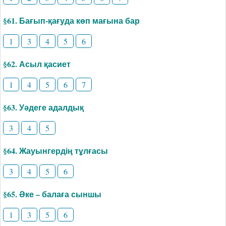
§61. Бағып-қағуда көп мағына бар
1
3
4
5
6
§62. Асыл қасиет
1
4
5
6
7
§63. Уәдеге адалдық
3
4
5
§64. Жауынгердің тұлғасы
3
4
5
6
§65. Әке – балаға сыншы
1
3
5
6