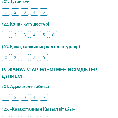
§21. Туған күн
1
2
3
4
5
§22. Қонақ күту дәстүрі
1
2
3
4
5
6
§23. Қазақ халқының салт-дәстүрлері
2
3
4
5
6
IV ЖАНУАРЛАР ӘЛЕМІ МЕН ӨСІМДІКТЕР
ДҮНИЕСІ
§24. Адам және табиғат
1
2
3
4
5
§25. «Қазақстанның Қызыл кітабы»