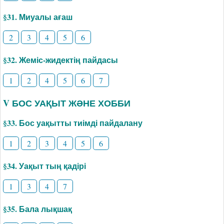
§31. Миуалы ағаш
2
3
4
5
6
§32. Жеміс-жидектің пайдасы
1
2
4
5
6
7
V БОС УАҚЫТ ЖӘНЕ ХОББИ
§33. Бос уақытты тиімді пайдалану
1
2
3
4
5
6
§34. Уақыт тың қадірі
1
3
4
7
§35. Бала лықшақ