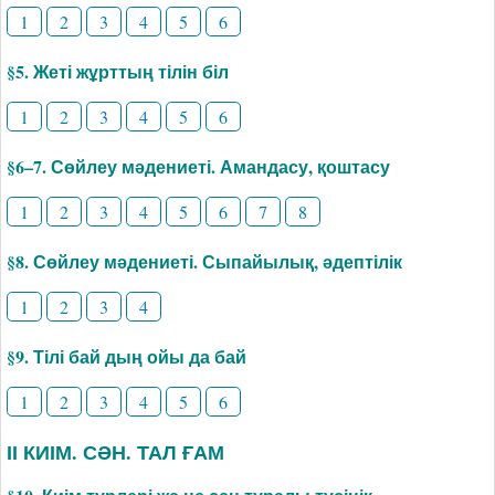
1
2
3
4
5
6
§5. Жеті жұрттың тілін біл
1
2
3
4
5
6
§6–7. Сөйлеу мәдениеті. Амандасу, қоштасу
1
2
3
4
5
6
7
8
§8. Сөйлеу мәдениеті. Сыпайылық, әдептілік
1
2
3
4
§9. Тілі бай дың ойы да бай
1
2
3
4
5
6
ІІ КИІМ. СӘН. ТАЛ ҒАМ