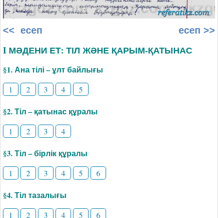
<< есеп
есеп >>
I МӘДЕНИ ЕТ: ТІЛ ЖӘНЕ ҚАРЫМ-ҚАТЫНАС
§1. Ана тілі – ұлт байлығы
1
2
3
4
5
§2. Тіл – қатынас құралы
1
2
3
4
§3. Тіл – бірлік құралы
1
2
3
4
5
6
§4. Тіл тазалығы
1
2
3
4
5
6