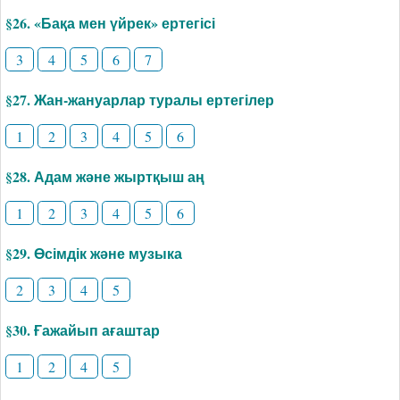
§26. «Бақа мен үйрек» ертегісі
3
4
5
6
7
§27. Жан-жануарлар туралы ертегілер
1
2
3
4
5
6
§28. Адам және жыртқыш аң
1
2
3
4
5
6
§29. Өсімдік және музыка
2
3
4
5
§30. Ғажайып ағаштар
1
2
4
5