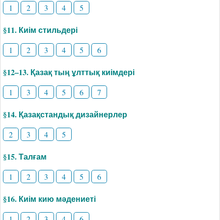
1
2
3
4
5
§11. Киім стильдері
1
2
3
4
5
6
§12–13. Қазақ тың ұлттық киімдері
1
3
4
5
6
7
§14. Қазақстандық дизайнерлер
2
3
4
5
§15. Талғам
1
2
3
4
5
6
§16. Киім кию мәдениеті
1
2
3
4
6