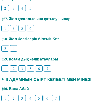
2
3
4
5
§57. Жол қозғалысына қатысушылар
1
3
5
6
§58. Жол белгілерін білеміз бе?
2
4
§59. Қоғам дық көлік атаулары
1
2
3
5
6
7
VІІІ АДАМНЫҢ СЫРТ КЕЛБЕТІ МЕН МІНЕЗІ
§60. Бала Абай
1
2
3
4
5
6
7