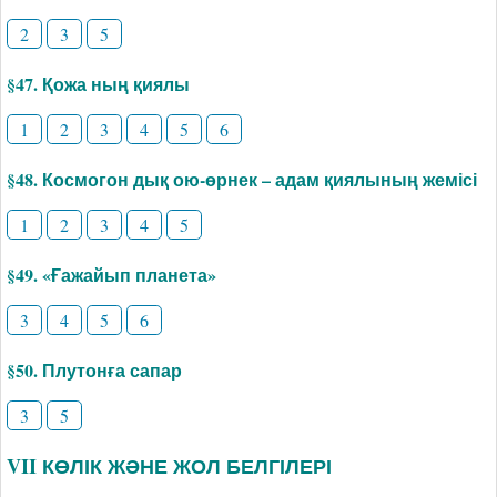
2
3
5
§47. Қожа ның қиялы
1
2
3
4
5
6
§48. Космогон дық ою-өрнек – адам қиялының жемісі
1
2
3
4
5
§49. «Ғажайып планета»
3
4
5
6
§50. Плутонға сапар
3
5
VII КӨЛІК ЖӘНЕ ЖОЛ БЕЛГІЛЕРІ