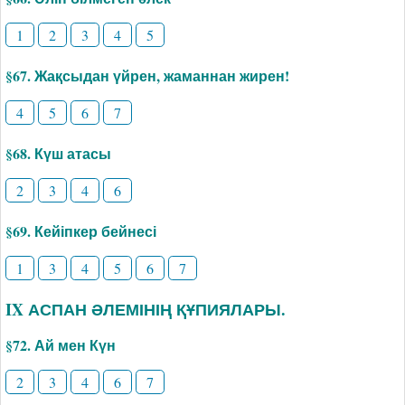
1
2
3
4
5
§67. Жақсыдан үйрен, жаманнан жирен!
4
5
6
7
§68. Күш атасы
2
3
4
6
§69. Кейіпкер бейнесі
1
3
4
5
6
7
IX АСПАН ӘЛЕМІНІҢ ҚҰПИЯЛАРЫ.
§72. Ай мен Күн
2
3
4
6
7