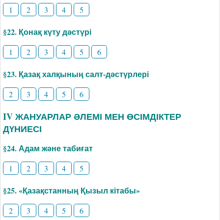
1
2
3
4
5
§22. Қонақ күту дәстүрі
1
2
3
4
5
6
§23. Қазақ халқының салт-дәстүрлері
2
3
4
5
6
IV ЖАНУАРЛАР ӘЛЕМІ МЕН ӨСІМДІКТЕР
ДҮНИЕСІ
§24. Адам және табиғат
1
2
3
4
5
§25. «Қазақстанның Қызыл кітабы»
2
3
4
5
6