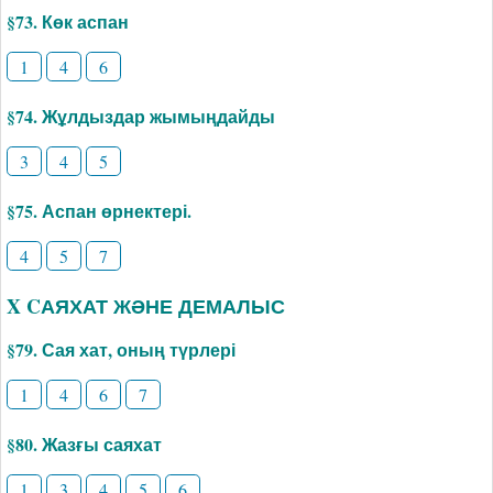
§73. Көк аспан
1
4
6
§74. Жұлдыздар жымыңдайды
3
4
5
§75. Аспан өрнектері.
4
5
7
X CАЯХАТ ЖӘНЕ ДЕМАЛЫС
§79. Сая хат, оның түрлері
1
4
6
7
§80. Жазғы саяхат
1
3
4
5
6