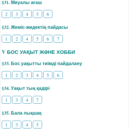
§31. Миуалы ағаш
2
3
4
5
6
§32. Жеміс-жидектің пайдасы
1
2
4
5
6
7
V БОС УАҚЫТ ЖӘНЕ ХОББИ
§33. Бос уақытты тиімді пайдалану
1
2
3
4
5
6
§34. Уақыт тың қадірі
1
3
4
7
§35. Бала лықшақ
1
3
4
5