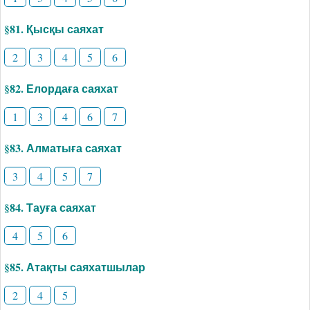
§81. Қысқы саяхат
2
3
4
5
6
§82. Елордаға саяхат
1
3
4
6
7
§83. Алматыға саяхат
3
4
5
7
§84. Тауға саяхат
4
5
6
§85. Атақты саяхатшылар
2
4
5