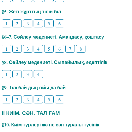
§5. Жеті жұрттың тілін біл
1
2
3
4
5
6
§6–7. Сөйлеу мәдениеті. Амандасу, қоштасу
1
2
3
4
5
6
7
8
§8. Сөйлеу мәдениеті. Сыпайылық, әдептілік
1
2
3
4
§9. Тілі бай дың ойы да бай
1
2
3
4
5
6
ІІ КИІМ. СӘН. ТАЛ ҒАМ
§10. Киім түрлері жә не сән туралы түсінік