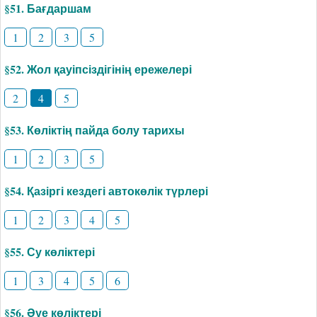
§51. Бағдаршам
1
2
3
5
§52. Жол қауіпсіздігінің ережелері
2
4
5
§53. Көліктің пайда болу тарихы
1
2
3
5
§54. Қазіргі кездегі автокөлік түрлері
1
2
3
4
5
§55. Су көліктері
1
3
4
5
6
§56. Әуе көліктері