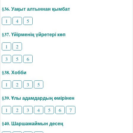
§36. Уақыт алтыннан қымбат
1
4
5
§37. Үйірменің үйретері көп
1
2
3
5
6
§38. Хобби
1
2
3
5
§39. Ұлы адамдардың өмірінен
1
2
3
4
5
6
7
§40. Шаршамаймын десең