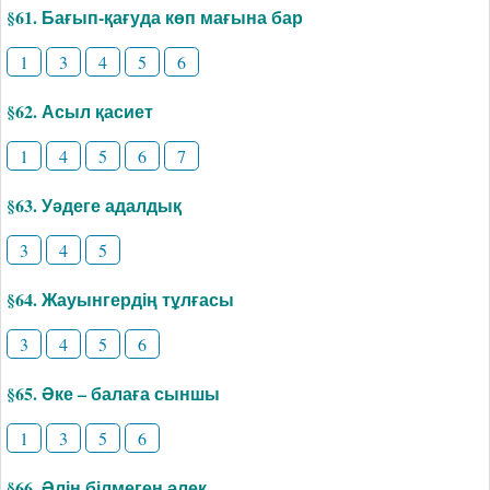
§61. Бағып-қағуда көп мағына бар
1
3
4
5
6
§62. Асыл қасиет
1
4
5
6
7
§63. Уәдеге адалдық
3
4
5
§64. Жауынгердің тұлғасы
3
4
5
6
§65. Әке – балаға сыншы
1
3
5
6
§66. Әлін білмеген әлек