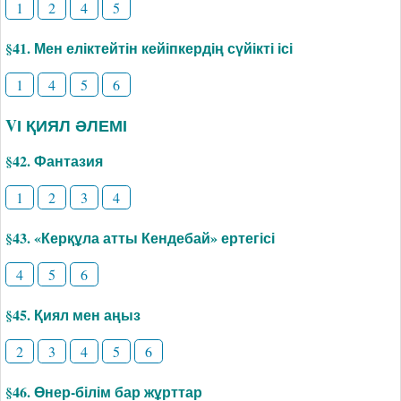
1
2
4
5
§41. Мен еліктейтін кейіпкердің сүйікті ісі
1
4
5
6
VІ ҚИЯЛ ӘЛЕМІ
§42. Фантазия
1
2
3
4
§43. «Керқұла атты Кендебай» ертегісі
4
5
6
§45. Қиял мен аңыз
2
3
4
5
6
§46. Өнер-білім бар жұрттар