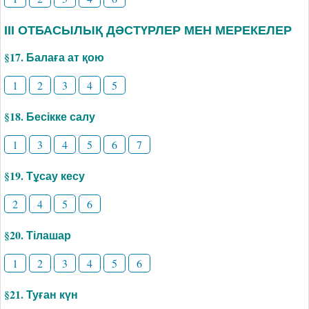
ІІІ ОТБАСЫЛЫҚ ДӘСТҮРЛЕР МЕН МЕРЕКЕЛЕР
§17. Балаға ат қою
1
2
3
4
5
§18. Бесікке салу
1
3
4
5
6
7
§19. Тұсау кесу
2
4
5
6
§20. Тілашар
1
2
3
4
5
6
§21. Туған күн