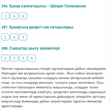
§86. Қазақ саяхатшысы – Шоқан Уәлиханов
1
4
6
§87. Қазақтың қазіргі сая хатшылары
2
4
5
§88. Саяхатқа шығу ережелері
2
3
5
6
Мектеп оқушыларының пәндік оқулықтардың дайын шешімдерім
баяғыдан жиі қолданатыны құпия емес. Жыл сайын меңгеруге
тиісті оқулықтар санымен олардың көлемі айтарлықтай көбейіп
отыр, ал осы пәндерді менгеріп, түсінуге уақыт жеткіліксіз. Осы
себеппен балаларға көмектесу мақсатында, олардан талап
етілетін жүктемелерді азайтуға, күнделікті ментальды шаршауын
алдын-алу және үй жұмыстарына дайындалу тиімділігін арттыру
мақсатында мамандар дайын жауаптардан тұратын жинақтар
құрастырады.