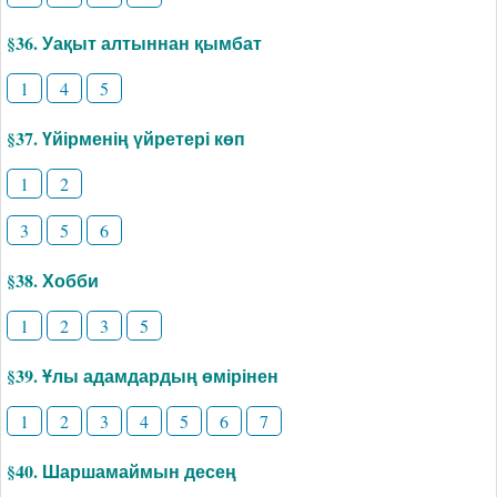
§36. Уақыт алтыннан қымбат
1
4
5
§37. Үйірменің үйретері көп
1
2
3
5
6
§38. Хобби
1
2
3
5
§39. Ұлы адамдардың өмірінен
1
2
3
4
5
6
7
§40. Шаршамаймын десең