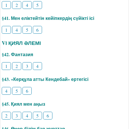
1
2
4
5
§41. Мен еліктейтін кейіпкердің сүйікті ісі
1
4
5
6
VІ ҚИЯЛ ӘЛЕМІ
§42. Фантазия
1
2
3
4
§43. «Керқұла атты Кендебай» ертегісі
4
5
6
§45. Қиял мен аңыз
2
3
4
5
6
§46. Өнер-білім бар жұрттар