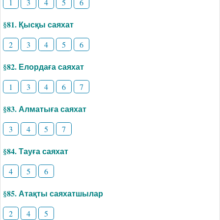
1
3
4
5
6
§81. Қысқы саяхат
2
3
4
5
6
§82. Елордаға саяхат
1
3
4
6
7
§83. Алматыға саяхат
3
4
5
7
§84. Тауға саяхат
4
5
6
§85. Атақты саяхатшылар
2
4
5