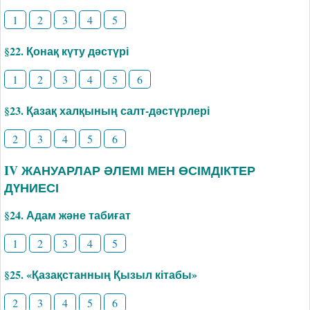
1
2
3
4
5
§22. Қонақ күту дәстүрі
1
2
3
4
5
6
§23. Қазақ халқының салт-дәстүрлері
2
3
4
5
6
IV ЖАНУАРЛАР ӘЛЕМІ МЕН ӨСІМДІКТЕР
ДҮНИЕСІ
§24. Адам және табиғат
1
2
3
4
5
§25. «Қазақстанның Қызыл кітабы»
2
3
4
5
6