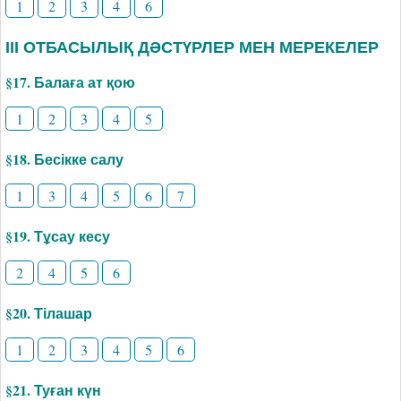
1
2
3
4
6
ІІІ ОТБАСЫЛЫҚ ДӘСТҮРЛЕР МЕН МЕРЕКЕЛЕР
§17. Балаға ат қою
1
2
3
4
5
§18. Бесікке салу
1
3
4
5
6
7
§19. Тұсау кесу
2
4
5
6
§20. Тілашар
1
2
3
4
5
6
§21. Туған күн