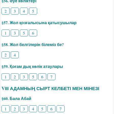
§56. Әуе көліктері
2
3
4
5
§57. Жол қозғалысына қатысушылар
1
3
5
6
§58. Жол белгілерін білеміз бе?
2
4
§59. Қоғам дық көлік атаулары
1
2
3
5
6
7
VІІІ АДАМНЫҢ СЫРТ КЕЛБЕТІ МЕН МІНЕЗІ
§60. Бала Абай
1
2
3
4
5
6
7