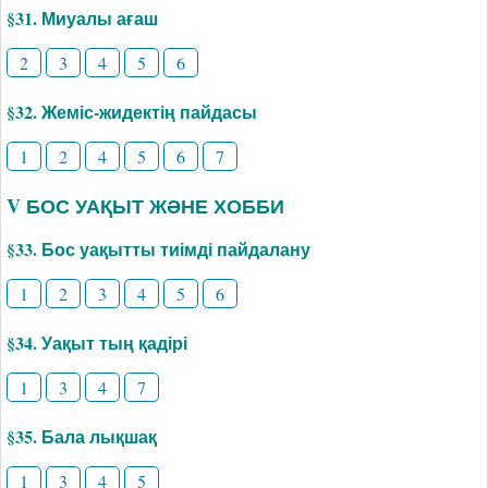
§31. Миуалы ағаш
2
3
4
5
6
§32. Жеміс-жидектің пайдасы
1
2
4
5
6
7
V БОС УАҚЫТ ЖӘНЕ ХОББИ
§33. Бос уақытты тиімді пайдалану
1
2
3
4
5
6
§34. Уақыт тың қадірі
1
3
4
7
§35. Бала лықшақ
1
3
4
5