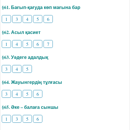
§61. Бағып-қағуда көп мағына бар
1
3
4
5
6
§62. Асыл қасиет
1
4
5
6
7
§63. Уәдеге адалдық
3
4
5
§64. Жауынгердің тұлғасы
3
4
5
6
§65. Әке – балаға сыншы
1
3
5
6