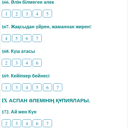
§66. Әлін білмеген әлек
1
2
3
4
5
§67. Жақсыдан үйрен, жаманнан жирен!
4
5
6
7
§68. Күш атасы
2
3
4
6
§69. Кейіпкер бейнесі
1
3
4
5
6
7
IX АСПАН ӘЛЕМІНІҢ ҚҰПИЯЛАРЫ.
§72. Ай мен Күн
2
3
4
6
7