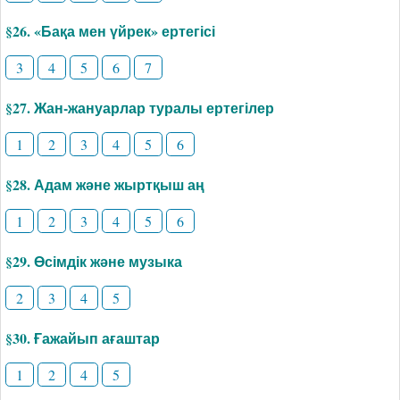
§26. «Бақа мен үйрек» ертегісі
3
4
5
6
7
§27. Жан-жануарлар туралы ертегілер
1
2
3
4
5
6
§28. Адам және жыртқыш аң
1
2
3
4
5
6
§29. Өсімдік және музыка
2
3
4
5
§30. Ғажайып ағаштар
1
2
4
5