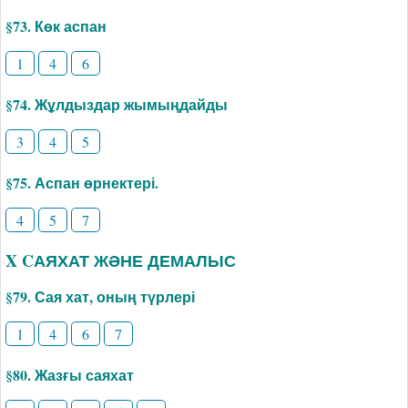
§73. Көк аспан
1
4
6
§74. Жұлдыздар жымыңдайды
3
4
5
§75. Аспан өрнектері.
4
5
7
X CАЯХАТ ЖӘНЕ ДЕМАЛЫС
§79. Сая хат, оның түрлері
1
4
6
7
§80. Жазғы саяхат