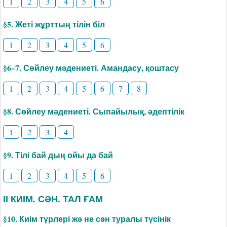
1
2
3
4
5
6
§5. Жеті жұрттың тілін біл
1
2
3
4
5
6
§6–7. Сөйлеу мәдениеті. Амандасу, қоштасу
1
2
3
4
5
6
7
8
§8. Сөйлеу мәдениеті. Сыпайылық, әдептілік
1
2
3
4
§9. Тілі бай дың ойы да бай
1
2
3
4
5
6
ІІ КИІМ. СӘН. ТАЛ ҒАМ
§10. Киім түрлері жә не сән туралы түсінік