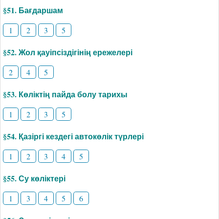
§51. Бағдаршам
1
2
3
5
§52. Жол қауіпсіздігінің ережелері
2
4
5
§53. Көліктің пайда болу тарихы
1
2
3
5
§54. Қазіргі кездегі автокөлік түрлері
1
2
3
4
5
§55. Су көліктері
1
3
4
5
6