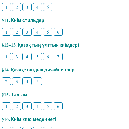
1
2
3
4
5
§11. Киім стильдері
1
2
3
4
5
6
§12–13. Қазақ тың ұлттық киімдері
1
3
4
5
6
7
§14. Қазақстандық дизайнерлер
2
3
4
5
§15. Талғам
1
2
3
4
5
6
§16. Киім кию мәдениеті