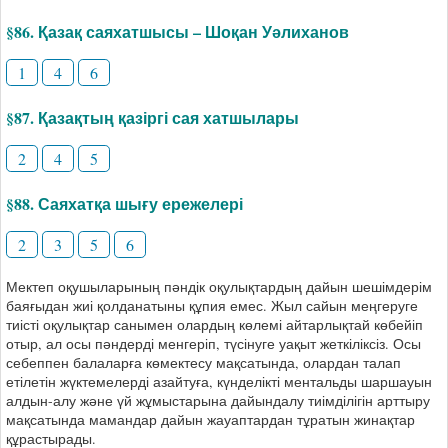
§86. Қазақ саяхатшысы – Шоқан Уәлиханов
1
4
6
§87. Қазақтың қазіргі сая хатшылары
2
4
5
§88. Саяхатқа шығу ережелері
2
3
5
6
Мектеп оқушыларының пәндік оқулықтардың дайын шешімдерім
баяғыдан жиі қолданатыны құпия емес. Жыл сайын меңгеруге
тиісті оқулықтар санымен олардың көлемі айтарлықтай көбейіп
отыр, ал осы пәндерді менгеріп, түсінуге уақыт жеткіліксіз. Осы
себеппен балаларға көмектесу мақсатында, олардан талап
етілетін жүктемелерді азайтуға, күнделікті ментальды шаршауын
алдын-алу және үй жұмыстарына дайындалу тиімділігін арттыру
мақсатында мамандар дайын жауаптардан тұратын жинақтар
құрастырады.