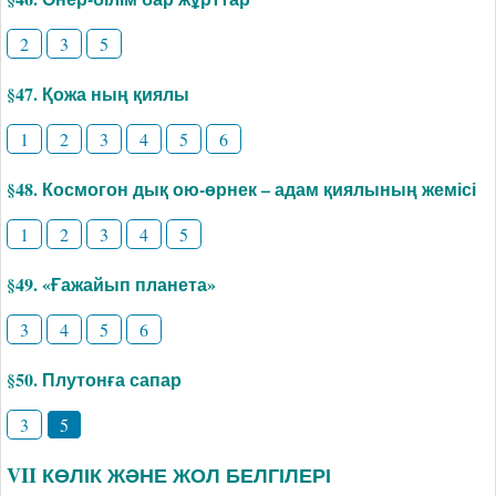
2
3
5
§47. Қожа ның қиялы
1
2
3
4
5
6
§48. Космогон дық ою-өрнек – адам қиялының жемісі
1
2
3
4
5
§49. «Ғажайып планета»
3
4
5
6
§50. Плутонға сапар
3
5
VII КӨЛІК ЖӘНЕ ЖОЛ БЕЛГІЛЕРІ