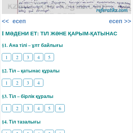
<< есеп
есеп >>
I МӘДЕНИ ЕТ: ТІЛ ЖӘНЕ ҚАРЫМ-ҚАТЫНАС
§1. Ана тілі – ұлт байлығы
1
2
3
4
5
§2. Тіл – қатынас құралы
1
2
3
4
§3. Тіл – бірлік құралы
1
2
3
4
5
6
§4. Тіл тазалығы