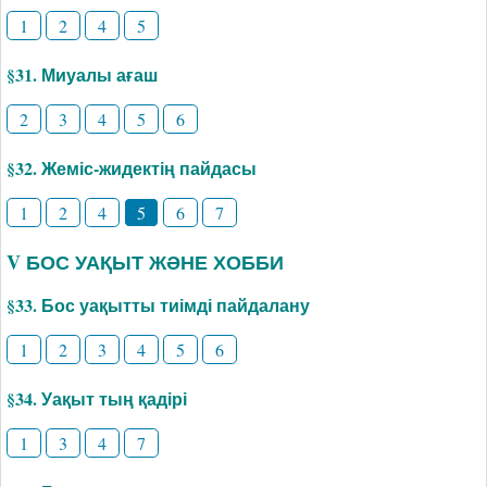
1
2
4
5
§31. Миуалы ағаш
2
3
4
5
6
§32. Жеміс-жидектің пайдасы
1
2
4
5
6
7
V БОС УАҚЫТ ЖӘНЕ ХОББИ
§33. Бос уақытты тиімді пайдалану
1
2
3
4
5
6
§34. Уақыт тың қадірі
1
3
4
7