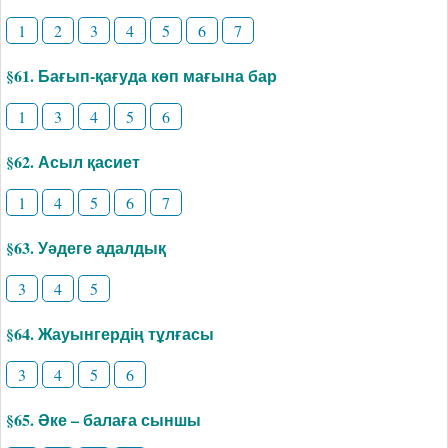
1
2
3
4
5
6
7
§61. Бағып-қағуда көп мағына бар
1
3
4
5
6
§62. Асыл қасиет
1
4
5
6
7
§63. Уәдеге адалдық
3
4
5
§64. Жауынгердің тұлғасы
3
4
5
6
§65. Әке – балаға сыншы