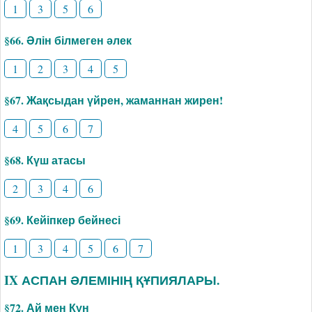
1
3
5
6
§66. Әлін білмеген әлек
1
2
3
4
5
§67. Жақсыдан үйрен, жаманнан жирен!
4
5
6
7
§68. Күш атасы
2
3
4
6
§69. Кейіпкер бейнесі
1
3
4
5
6
7
IX АСПАН ӘЛЕМІНІҢ ҚҰПИЯЛАРЫ.
§72. Ай мен Күн