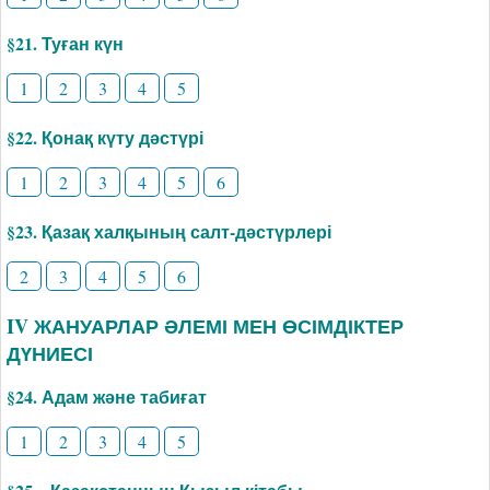
§21. Туған күн
1
2
3
4
5
§22. Қонақ күту дәстүрі
1
2
3
4
5
6
§23. Қазақ халқының салт-дәстүрлері
2
3
4
5
6
IV ЖАНУАРЛАР ӘЛЕМІ МЕН ӨСІМДІКТЕР
ДҮНИЕСІ
§24. Адам және табиғат
1
2
3
4
5