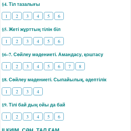
§4. Тіл тазалығы
1
2
3
4
5
6
§5. Жеті жұрттың тілін біл
1
2
3
4
5
6
§6–7. Сөйлеу мәдениеті. Амандасу, қоштасу
1
2
3
4
5
6
7
8
§8. Сөйлеу мәдениеті. Сыпайылық, әдептілік
1
2
3
4
§9. Тілі бай дың ойы да бай
1
2
3
4
5
6
ІІ КИІМ. СӘН. ТАЛ ҒАМ