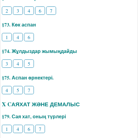
2
3
4
6
7
§73. Көк аспан
1
4
6
§74. Жұлдыздар жымыңдайды
3
4
5
§75. Аспан өрнектері.
4
5
7
X CАЯХАТ ЖӘНЕ ДЕМАЛЫС
§79. Сая хат, оның түрлері
1
4
6
7