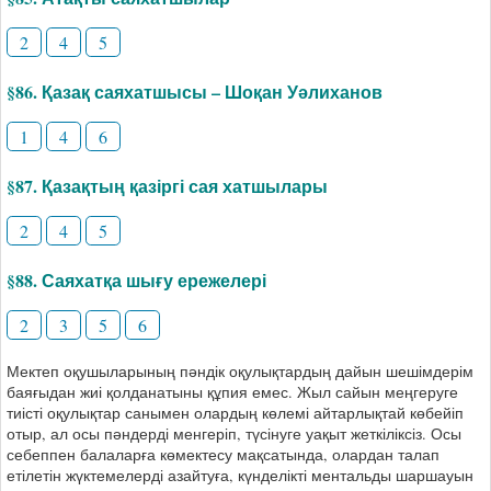
2
4
5
§86. Қазақ саяхатшысы – Шоқан Уәлиханов
1
4
6
§87. Қазақтың қазіргі сая хатшылары
2
4
5
§88. Саяхатқа шығу ережелері
2
3
5
6
Мектеп оқушыларының пәндік оқулықтардың дайын шешімдерім
баяғыдан жиі қолданатыны құпия емес. Жыл сайын меңгеруге
тиісті оқулықтар санымен олардың көлемі айтарлықтай көбейіп
отыр, ал осы пәндерді менгеріп, түсінуге уақыт жеткіліксіз. Осы
себеппен балаларға көмектесу мақсатында, олардан талап
етілетін жүктемелерді азайтуға, күнделікті ментальды шаршауын