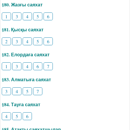
§80. Жазғы саяхат
1
3
4
5
6
§81. Қысқы саяхат
2
3
4
5
6
§82. Елордаға саяхат
1
3
4
6
7
§83. Алматыға саяхат
3
4
5
7
§84. Тауға саяхат
4
5
6
§85. Атақты саяхатшылар