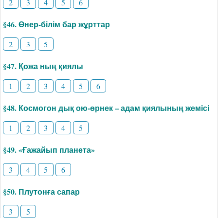
2
3
4
5
6
§46. Өнер-білім бар жұрттар
2
3
5
§47. Қожа ның қиялы
1
2
3
4
5
6
§48. Космогон дық ою-өрнек – адам қиялының жемісі
1
2
3
4
5
§49. «Ғажайып планета»
3
4
5
6
§50. Плутонға сапар
3
5