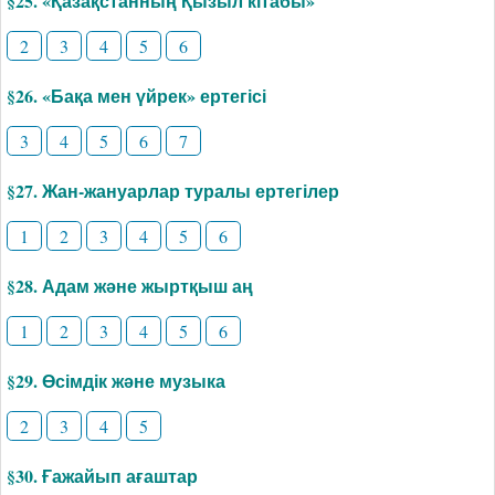
§25. «Қазақстанның Қызыл кітабы»
2
3
4
5
6
§26. «Бақа мен үйрек» ертегісі
3
4
5
6
7
§27. Жан-жануарлар туралы ертегілер
1
2
3
4
5
6
§28. Адам және жыртқыш аң
1
2
3
4
5
6
§29. Өсімдік және музыка
2
3
4
5
§30. Ғажайып ағаштар