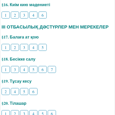
§16. Киім кию мәдениеті
1
2
3
4
6
ІІІ ОТБАСЫЛЫҚ ДӘСТҮРЛЕР МЕН МЕРЕКЕЛЕР
§17. Балаға ат қою
1
2
3
4
5
§18. Бесікке салу
1
3
4
5
6
7
§19. Тұсау кесу
2
4
5
6
§20. Тілашар
1
2
3
4
5
6