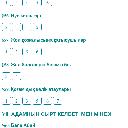
1
3
4
5
6
§56. Әуе көліктері
2
3
4
5
§57. Жол қозғалысына қатысушылар
1
3
5
6
§58. Жол белгілерін білеміз бе?
2
4
§59. Қоғам дық көлік атаулары
1
2
3
5
6
7
VІІІ АДАМНЫҢ СЫРТ КЕЛБЕТІ МЕН МІНЕЗІ
§60. Бала Абай