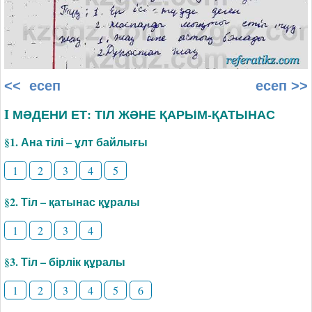
<< есеп
есеп >>
I МӘДЕНИ ЕТ: ТІЛ ЖӘНЕ ҚАРЫМ-ҚАТЫНАС
§1. Ана тілі – ұлт байлығы
1
2
3
4
5
§2. Тіл – қатынас құралы
1
2
3
4
§3. Тіл – бірлік құралы
1
2
3
4
5
6