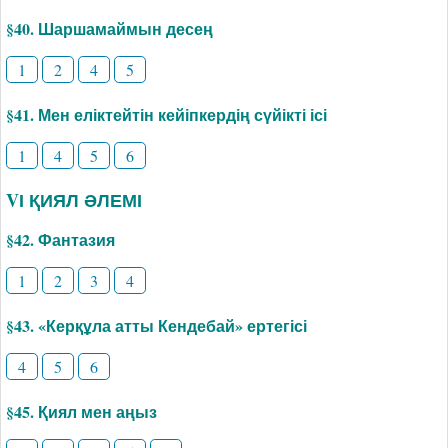
§40. Шаршамаймын десең
1
2
4
5
§41. Мен еліктейтін кейіпкердің сүйікті ісі
1
4
5
6
VІ ҚИЯЛ ӘЛЕМІ
§42. Фантазия
1
2
3
4
§43. «Керқұла атты Кендебай» ертегісі
4
5
6
§45. Қиял мен аңыз