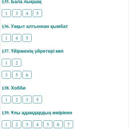
§35. Бала лықшақ
1
3
4
5
§36. Уақыт алтыннан қымбат
1
4
5
§37. Үйірменің үйретері көп
1
2
3
5
6
§38. Хобби
1
2
3
5
§39. Ұлы адамдардың өмірінен
1
2
3
4
5
6
7