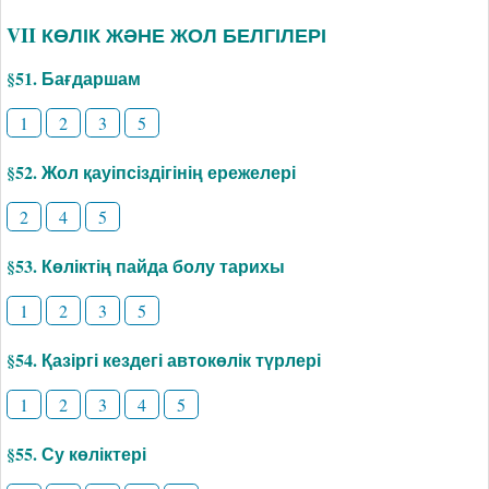
VII КӨЛІК ЖӘНЕ ЖОЛ БЕЛГІЛЕРІ
§51. Бағдаршам
1
2
3
5
§52. Жол қауіпсіздігінің ережелері
2
4
5
§53. Көліктің пайда болу тарихы
1
2
3
5
§54. Қазіргі кездегі автокөлік түрлері
1
2
3
4
5
§55. Су көліктері