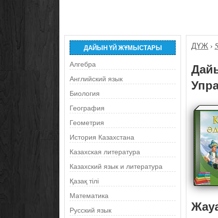
ДҮЖ
›
ДАЙЫН ҮЙ ЖҰМЫСТАРЫ
Алгебра
Дайы
Английский язык
Упра
Биология
География
Геометрия
История Казахстана
Казахская литература
Казахский язык и литература
Қазақ тілі
Математика
Жау
Русский язык