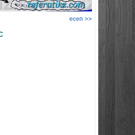
есеп >>
С