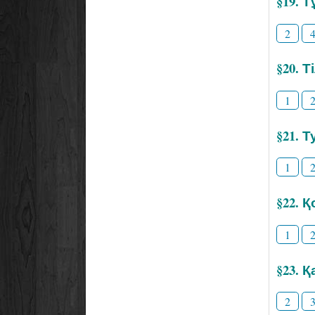
§19. 
2
§20. 
1
§21. Т
1
§22. 
1
§23. 
2