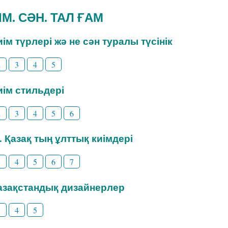
ИІМ. СӘН. ТАЛ ҒАМ
Киім түрлері жә не сән туралы түсінік
2
3
4
5
Киім стильдері
2
3
4
5
6
3. Қазақ тың ұлттық киімдері
3
4
5
6
7
Қазақстандық дизайнерлер
3
4
5