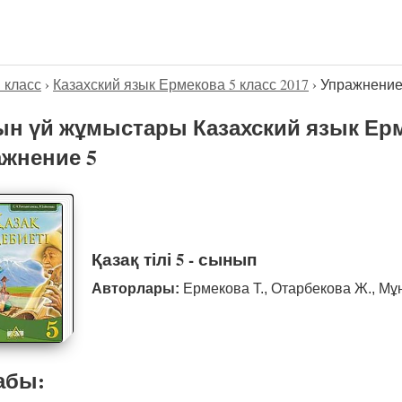
5 класс
›
Казахский язык Ермекова 5 класс 2017
›
Упражнение
н үй жұмыстары Казахский язык Ерме
жнение 5
Қазақ тілі 5 - сынып
Авторлары:
Ермекова Т., Отарбекова Ж., Мұ
абы: