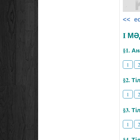
<< е
I М
§1. А
1
§2. Т
1
§3. Ті
1
§4. Т