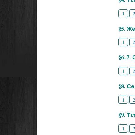
1
§5. Же
1
§6–7.
1
§8. С
1
§9. Т
1