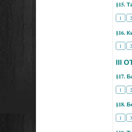
§15. 
1
§16. 
1
ІІІ
§17. 
1
§18. 
1