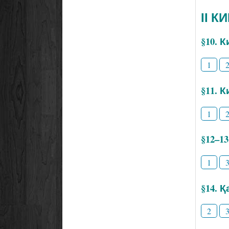
ІІ К
§10. 
1
§11. 
1
§12–1
1
§14. 
2