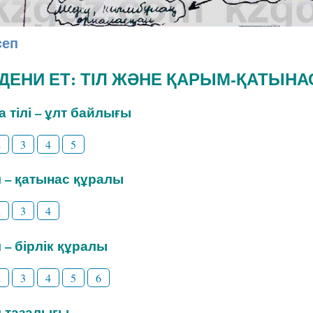
сеп
ӘДЕНИ ЕТ: ТІЛ ЖӘНЕ ҚАРЫМ-ҚАТЫНА
на тілі – ұлт байлығы
2
3
4
5
іл – қатынас құралы
2
3
4
л – бірлік құралы
2
3
4
5
6
іл тазалығы