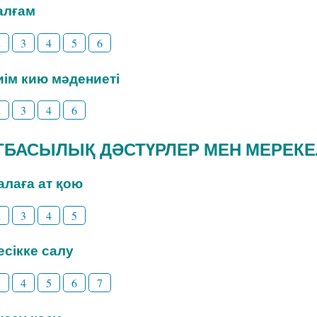
Талғам
2
3
4
5
6
Киім кию мәдениеті
2
3
4
6
 ОТБАСЫЛЫҚ ДӘСТҮРЛЕР МЕН МЕРЕК
Балаға ат қою
2
3
4
5
Бесікке салу
3
4
5
6
7