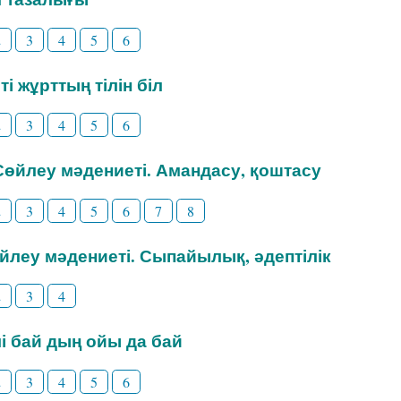
2
3
4
5
6
ті жұрттың тілін біл
2
3
4
5
6
 Сөйлеу мәдениеті. Амандасу, қоштасу
2
3
4
5
6
7
8
өйлеу мәдениеті. Сыпайылық, әдептілік
2
3
4
ілі бай дың ойы да бай
2
3
4
5
6