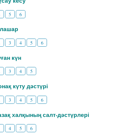
Тұсау кесу
4
5
6
Тілашар
2
3
4
5
6
уған күн
2
3
4
5
Қонақ күту дәстүрі
2
3
4
5
6
Қазақ халқының салт-дәстүрлері
3
4
5
6