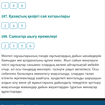
1
4
6
§87. Қазақтың қазіргі сая хатшылары
2
4
5
§88. Саяхатқа шығу ережелері
2
3
5
6
Мектеп оқушыларының пәндік оқулықтардың дайын шешімдерім
баяғыдан жиі қолданатыны құпия емес. Жыл сайын меңгеруге
тиісті оқулықтар санымен олардың көлемі айтарлықтай көбейіп
отыр, ал осы пәндерді менгеріп, түсінуге уақыт жеткіліксіз. Осы
себеппен балаларға көмектесу мақсатында, олардан талап
етілетін жүктемелерді азайтуға, күнделікті ментальды шаршауын
алдын-алу және үй жұмыстарына дайындалу тиімділігін арттыру
мақсатында мамандар дайын жауаптардан тұратын жинақтар
құрастырады.