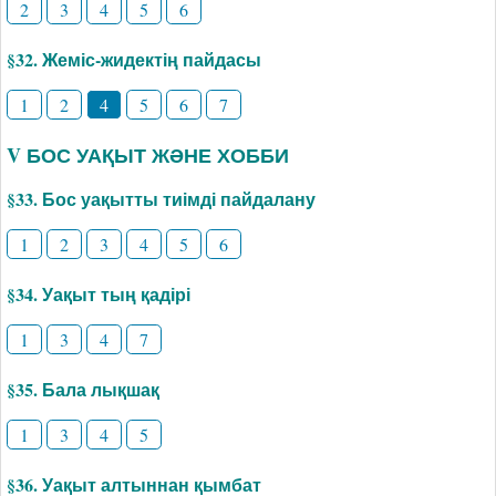
2
3
4
5
6
§32. Жеміс-жидектің пайдасы
1
2
4
5
6
7
V БОС УАҚЫТ ЖӘНЕ ХОББИ
§33. Бос уақытты тиімді пайдалану
1
2
3
4
5
6
§34. Уақыт тың қадірі
1
3
4
7
§35. Бала лықшақ
1
3
4
5
§36. Уақыт алтыннан қымбат