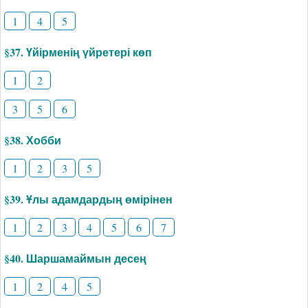
1
4
5
§37. Үйірменің үйретері көп
1
2
3
5
6
§38. Хобби
1
2
3
5
§39. Ұлы адамдардың өмірінен
1
2
3
4
5
6
7
§40. Шаршамаймын десең
1
2
4
5