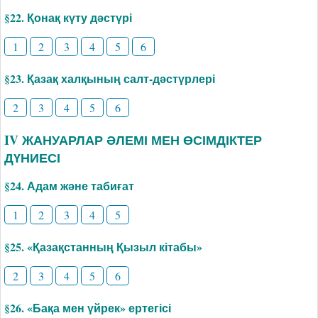
§22. Қонақ күту дәстүрі
1
2
3
4
5
6
§23. Қазақ халқының салт-дәстүрлері
2
3
4
5
6
IV ЖАНУАРЛАР ӘЛЕМІ МЕН ӨСІМДІКТЕР
ДҮНИЕСІ
§24. Адам және табиғат
1
2
3
4
5
§25. «Қазақстанның Қызыл кітабы»
2
3
4
5
6
§26. «Бақа мен үйрек» ертегісі