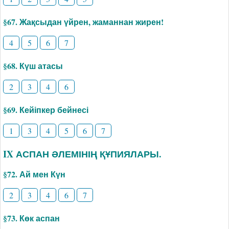
§67. Жақсыдан үйрен, жаманнан жирен!
4
5
6
7
§68. Күш атасы
2
3
4
6
§69. Кейіпкер бейнесі
1
3
4
5
6
7
IX АСПАН ӘЛЕМІНІҢ ҚҰПИЯЛАРЫ.
§72. Ай мен Күн
2
3
4
6
7
§73. Көк аспан