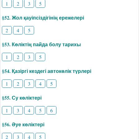
1
2
3
5
§52. Жол қауіпсіздігінің ережелері
2
4
5
§53. Көліктің пайда болу тарихы
1
2
3
5
§54. Қазіргі кездегі автокөлік түрлері
1
2
3
4
5
§55. Су көліктері
1
3
4
5
6
§56. Әуе көліктері
2
3
4
5