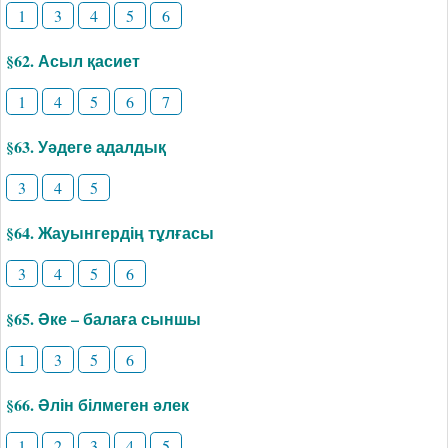
1
3
4
5
6
§62. Асыл қасиет
1
4
5
6
7
§63. Уәдеге адалдық
3
4
5
§64. Жауынгердің тұлғасы
3
4
5
6
§65. Әке – балаға сыншы
1
3
5
6
§66. Әлін білмеген әлек
1
2
3
4
5