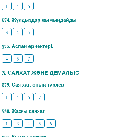
1
4
6
§74. Жұлдыздар жымыңдайды
3
4
5
§75. Аспан өрнектері.
4
5
7
X CАЯХАТ ЖӘНЕ ДЕМАЛЫС
§79. Сая хат, оның түрлері
1
4
6
7
§80. Жазғы саяхат
1
3
4
5
6