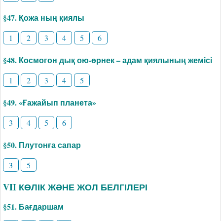
§47. Қожа ның қиялы
1
2
3
4
5
6
§48. Космогон дық ою-өрнек – адам қиялының жемісі
1
2
3
4
5
§49. «Ғажайып планета»
3
4
5
6
§50. Плутонға сапар
3
5
VII КӨЛІК ЖӘНЕ ЖОЛ БЕЛГІЛЕРІ
§51. Бағдаршам