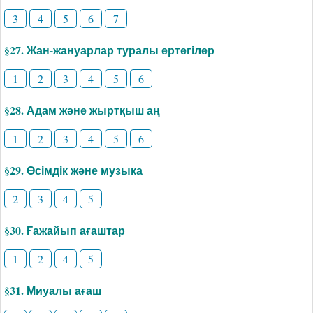
3
4
5
6
7
§27. Жан-жануарлар туралы ертегілер
1
2
3
4
5
6
§28. Адам және жыртқыш аң
1
2
3
4
5
6
§29. Өсімдік және музыка
2
3
4
5
§30. Ғажайып ағаштар
1
2
4
5
§31. Миуалы ағаш