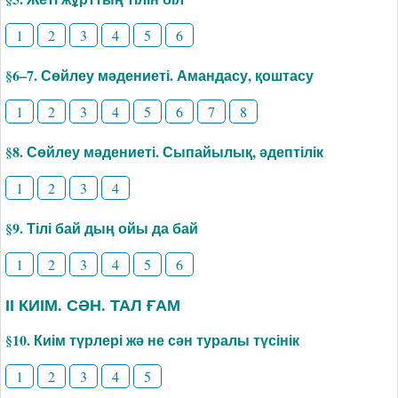
1
2
3
4
5
6
§6–7. Сөйлеу мәдениеті. Амандасу, қоштасу
1
2
3
4
5
6
7
8
§8. Сөйлеу мәдениеті. Сыпайылық, әдептілік
1
2
3
4
§9. Тілі бай дың ойы да бай
1
2
3
4
5
6
ІІ КИІМ. СӘН. ТАЛ ҒАМ
§10. Киім түрлері жә не сән туралы түсінік
1
2
3
4
5