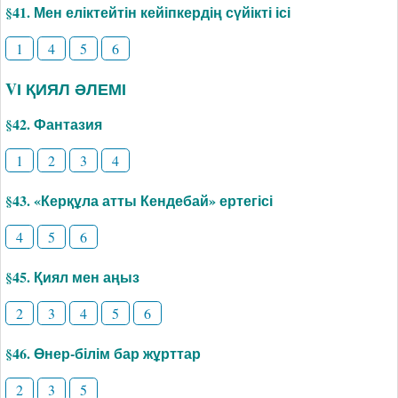
§41. Мен еліктейтін кейіпкердің сүйікті ісі
1
4
5
6
VІ ҚИЯЛ ӘЛЕМІ
§42. Фантазия
1
2
3
4
§43. «Керқұла атты Кендебай» ертегісі
4
5
6
§45. Қиял мен аңыз
2
3
4
5
6
§46. Өнер-білім бар жұрттар
2
3
5