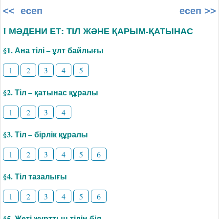
<< есеп
есеп >>
I МӘДЕНИ ЕТ: ТІЛ ЖӘНЕ ҚАРЫМ-ҚАТЫНАС
§1. Ана тілі – ұлт байлығы
1
2
3
4
5
§2. Тіл – қатынас құралы
1
2
3
4
§3. Тіл – бірлік құралы
1
2
3
4
5
6
§4. Тіл тазалығы
1
2
3
4
5
6
§5. Жеті жұрттың тілін біл