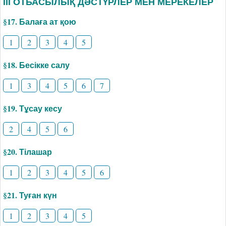
ІІІ ОТБАСЫЛЫҚ ДӘСТҮРЛЕР МЕН МЕРЕКЕЛЕР
§17. Балаға ат қою
1
2
3
4
5
§18. Бесікке салу
1
3
4
5
6
7
§19. Тұсау кесу
2
4
5
6
§20. Тілашар
1
2
3
4
5
6
§21. Туған күн
1
2
3
4
5