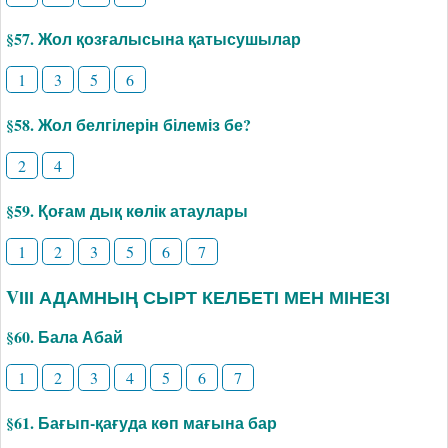
§57. Жол қозғалысына қатысушылар
1
3
5
6
§58. Жол белгілерін білеміз бе?
2
4
§59. Қоғам дық көлік атаулары
1
2
3
5
6
7
VІІІ АДАМНЫҢ СЫРТ КЕЛБЕТІ МЕН МІНЕЗІ
§60. Бала Абай
1
2
3
4
5
6
7
§61. Бағып-қағуда көп мағына бар