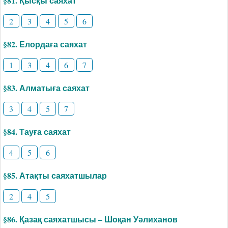
§81. Қысқы саяхат
2
3
4
5
6
§82. Елордаға саяхат
1
3
4
6
7
§83. Алматыға саяхат
3
4
5
7
§84. Тауға саяхат
4
5
6
§85. Атақты саяхатшылар
2
4
5
§86. Қазақ саяхатшысы – Шоқан Уәлиханов