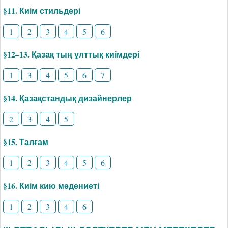
§11. Киім стильдері
1
2
3
4
5
6
§12–13. Қазақ тың ұлттық киімдері
1
3
4
5
6
7
§14. Қазақстандық дизайнерлер
2
3
4
5
§15. Талғам
1
2
3
4
5
6
§16. Киім кию мәдениеті
1
2
3
4
6