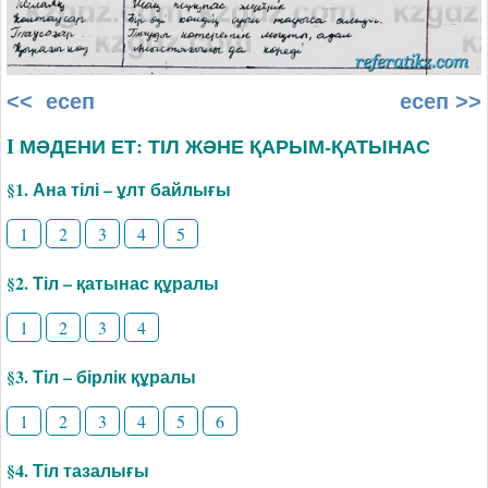
<< есеп
есеп >>
I МӘДЕНИ ЕТ: ТІЛ ЖӘНЕ ҚАРЫМ-ҚАТЫНАС
§1. Ана тілі – ұлт байлығы
1
2
3
4
5
§2. Тіл – қатынас құралы
1
2
3
4
§3. Тіл – бірлік құралы
1
2
3
4
5
6
§4. Тіл тазалығы