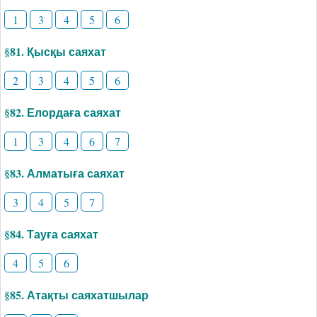
1
3
4
5
6
§81. Қысқы саяхат
2
3
4
5
6
§82. Елордаға саяхат
1
3
4
6
7
§83. Алматыға саяхат
3
4
5
7
§84. Тауға саяхат
4
5
6
§85. Атақты саяхатшылар