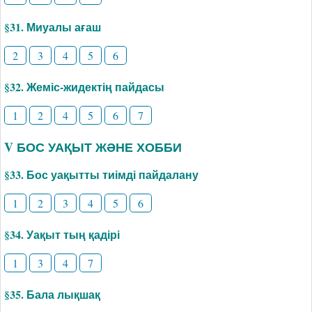
§31. Миуалы ағаш
2
3
4
5
6
§32. Жеміс-жидектің пайдасы
1
2
4
5
6
7
V БОС УАҚЫТ ЖӘНЕ ХОББИ
§33. Бос уақытты тиімді пайдалану
1
2
3
4
5
6
§34. Уақыт тың қадірі
1
3
4
7
§35. Бала лықшақ