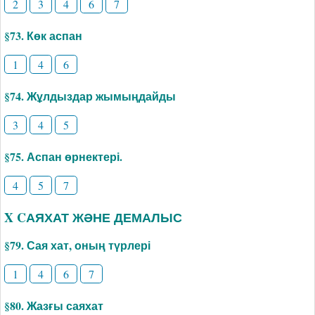
2
3
4
6
7
§73. Көк аспан
1
4
6
§74. Жұлдыздар жымыңдайды
3
4
5
§75. Аспан өрнектері.
4
5
7
X CАЯХАТ ЖӘНЕ ДЕМАЛЫС
§79. Сая хат, оның түрлері
1
4
6
7
§80. Жазғы саяхат