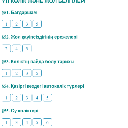
VII КӨЛІК ЖӘНЕ ЖОЛ БЕЛГІЛЕРІ
§51. Бағдаршам
1
2
3
5
§52. Жол қауіпсіздігінің ережелері
2
4
5
§53. Көліктің пайда болу тарихы
1
2
3
5
§54. Қазіргі кездегі автокөлік түрлері
1
2
3
4
5
§55. Су көліктері
1
3
4
5
6