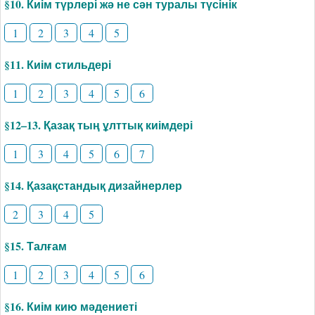
§10. Киім түрлері жә не сән туралы түсінік
1
2
3
4
5
§11. Киім стильдері
1
2
3
4
5
6
§12–13. Қазақ тың ұлттық киімдері
1
3
4
5
6
7
§14. Қазақстандық дизайнерлер
2
3
4
5
§15. Талғам
1
2
3
4
5
6
§16. Киім кию мәдениеті