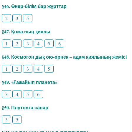
§46. Өнер-білім бар жұрттар
2
3
5
§47. Қожа ның қиялы
1
2
3
4
5
6
§48. Космогон дық ою-өрнек – адам қиялының жемісі
1
2
3
4
5
§49. «Ғажайып планета»
3
4
5
6
§50. Плутонға сапар
3
5