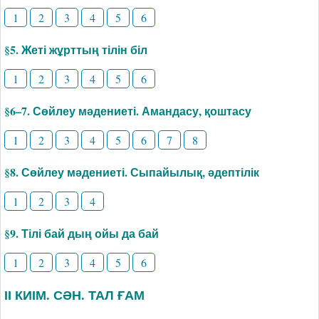
1
2
3
4
5
6
§5. Жеті жұрттың тілін біл
1
2
3
4
5
6
§6–7. Сөйлеу мәдениеті. Амандасу, қоштасу
1
2
3
4
5
6
7
8
§8. Сөйлеу мәдениеті. Сыпайылық, әдептілік
1
2
3
4
§9. Тілі бай дың ойы да бай
1
2
3
4
5
6
ІІ КИІМ. СӘН. ТАЛ ҒАМ