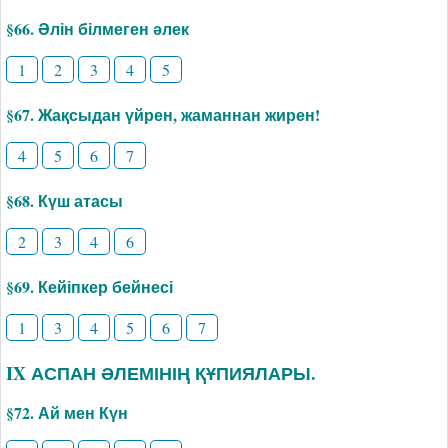
§66. Әлін білмеген әлек
1
2
3
4
5
§67. Жақсыдан үйрен, жаманнан жирен!
4
5
6
7
§68. Күш атасы
2
3
4
6
§69. Кейіпкер бейнесі
1
3
4
5
6
7
IX АСПАН ӘЛЕМІНІҢ ҚҰПИЯЛАРЫ.
§72. Ай мен Күн