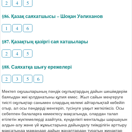
2
4
5
§86. Қазақ саяхатшысы – Шоқан Уәлиханов
1
4
6
§87. Қазақтың қазіргі сая хатшылары
2
4
5
§88. Саяхатқа шығу ережелері
2
3
5
6
Мектеп оқушыларының пәндік оқулықтардың дайын шешімдерім
баяғыдан жиі қолданатыны құпия емес. Жыл сайын меңгеруге
тиісті оқулықтар санымен олардың көлемі айтарлықтай көбейіп
отыр, ал осы пәндерді менгеріп, түсінуге уақыт жеткіліксіз. Осы
себеппен балаларға көмектесу мақсатында, олардан талап
етілетін жүктемелерді азайтуға, күнделікті ментальды шаршауын
алдын-алу және үй жұмыстарына дайындалу тиімділігін арттыру
мақсатында мамандар дайын жауаптардан тұратын жинақтар