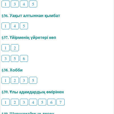
1
3
4
5
§36. Уақыт алтыннан қымбат
1
4
5
§37. Үйірменің үйретері көп
1
2
3
5
6
§38. Хобби
1
2
3
5
§39. Ұлы адамдардың өмірінен
1
2
3
4
5
6
7
§40. Шаршамаймын десең