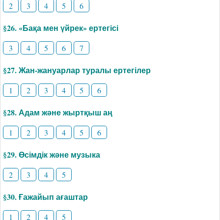
2
3
4
5
6
§26. «Бақа мен үйрек» ертегісі
3
4
5
6
7
§27. Жан-жануарлар туралы ертегілер
1
2
3
4
5
6
§28. Адам және жыртқыш аң
1
2
3
4
5
6
§29. Өсімдік және музыка
2
3
4
5
§30. Ғажайып ағаштар
1
2
4
5