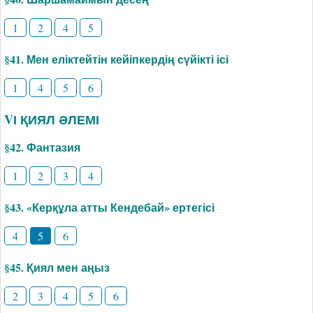
1
2
4
5
§41. Мен еліктейтін кейіпкердің сүйікті ісі
1
4
5
6
VІ ҚИЯЛ ӘЛЕМІ
§42. Фантазия
1
2
3
4
§43. «Керқұла атты Кендебай» ертегісі
4
5
6
§45. Қиял мен аңыз
2
3
4
5
6