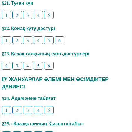
§21. Туған күн
1
2
3
4
5
§22. Қонақ күту дәстүрі
1
2
3
4
5
6
§23. Қазақ халқының салт-дәстүрлері
2
3
4
5
6
IV ЖАНУАРЛАР ӘЛЕМІ МЕН ӨСІМДІКТЕР
ДҮНИЕСІ
§24. Адам және табиғат
1
2
3
4
5
§25. «Қазақстанның Қызыл кітабы»