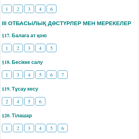
1
2
3
4
6
ІІІ ОТБАСЫЛЫҚ ДӘСТҮРЛЕР МЕН МЕРЕКЕЛЕР
§17. Балаға ат қою
1
2
3
4
5
§18. Бесікке салу
1
3
4
5
6
7
§19. Тұсау кесу
2
4
5
6
§20. Тілашар
1
2
3
4
5
6