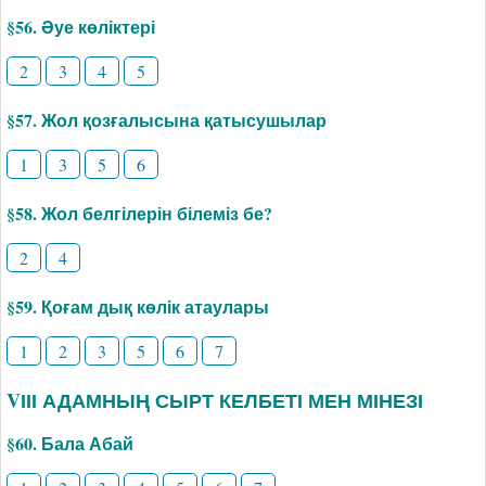
§56. Әуе көліктері
2
3
4
5
§57. Жол қозғалысына қатысушылар
1
3
5
6
§58. Жол белгілерін білеміз бе?
2
4
§59. Қоғам дық көлік атаулары
1
2
3
5
6
7
VІІІ АДАМНЫҢ СЫРТ КЕЛБЕТІ МЕН МІНЕЗІ
§60. Бала Абай