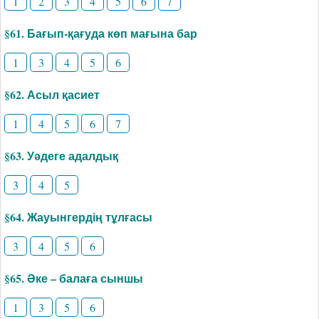
1
2
3
4
5
6
7
§61. Бағып-қағуда көп мағына бар
1
3
4
5
6
§62. Асыл қасиет
1
4
5
6
7
§63. Уәдеге адалдық
3
4
5
§64. Жауынгердің тұлғасы
3
4
5
6
§65. Әке – балаға сыншы
1
3
5
6