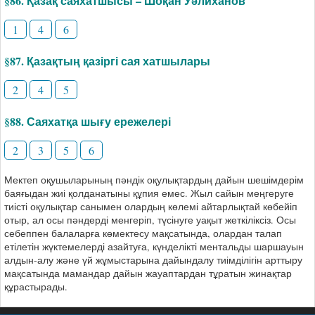
§86. Қазақ саяхатшысы – Шоқан Уәлиханов
1
4
6
§87. Қазақтың қазіргі сая хатшылары
2
4
5
§88. Саяхатқа шығу ережелері
2
3
5
6
Мектеп оқушыларының пәндік оқулықтардың дайын шешімдерім
баяғыдан жиі қолданатыны құпия емес. Жыл сайын меңгеруге
тиісті оқулықтар санымен олардың көлемі айтарлықтай көбейіп
отыр, ал осы пәндерді менгеріп, түсінуге уақыт жеткіліксіз. Осы
себеппен балаларға көмектесу мақсатында, олардан талап
етілетін жүктемелерді азайтуға, күнделікті ментальды шаршауын
алдын-алу және үй жұмыстарына дайындалу тиімділігін арттыру
мақсатында мамандар дайын жауаптардан тұратын жинақтар
құрастырады.