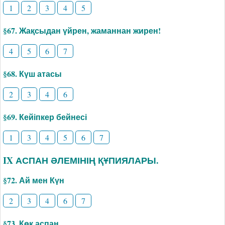
1
2
3
4
5
§67. Жақсыдан үйрен, жаманнан жирен!
4
5
6
7
§68. Күш атасы
2
3
4
6
§69. Кейіпкер бейнесі
1
3
4
5
6
7
IX АСПАН ӘЛЕМІНІҢ ҚҰПИЯЛАРЫ.
§72. Ай мен Күн
2
3
4
6
7
§73. Көк аспан