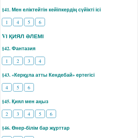
§41. Мен еліктейтін кейіпкердің сүйікті ісі
1
4
5
6
VІ ҚИЯЛ ӘЛЕМІ
§42. Фантазия
1
2
3
4
§43. «Керқұла атты Кендебай» ертегісі
4
5
6
§45. Қиял мен аңыз
2
3
4
5
6
§46. Өнер-білім бар жұрттар