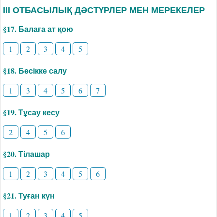
ІІІ ОТБАСЫЛЫҚ ДӘСТҮРЛЕР МЕН МЕРЕКЕЛЕР
§17. Балаға ат қою
1
2
3
4
5
§18. Бесікке салу
1
3
4
5
6
7
§19. Тұсау кесу
2
4
5
6
§20. Тілашар
1
2
3
4
5
6
§21. Туған күн
1
2
3
4
5