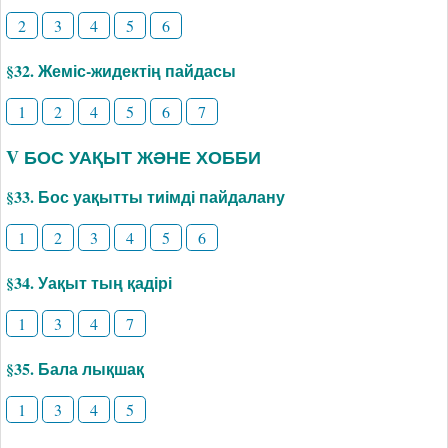
2
3
4
5
6
§32. Жеміс-жидектің пайдасы
1
2
4
5
6
7
V БОС УАҚЫТ ЖӘНЕ ХОББИ
§33. Бос уақытты тиімді пайдалану
1
2
3
4
5
6
§34. Уақыт тың қадірі
1
3
4
7
§35. Бала лықшақ
1
3
4
5