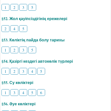
1
2
3
5
§52. Жол қауіпсіздігінің ережелері
2
4
5
§53. Көліктің пайда болу тарихы
1
2
3
5
§54. Қазіргі кездегі автокөлік түрлері
1
2
3
4
5
§55. Су көліктері
1
3
4
5
6
§56. Әуе көліктері