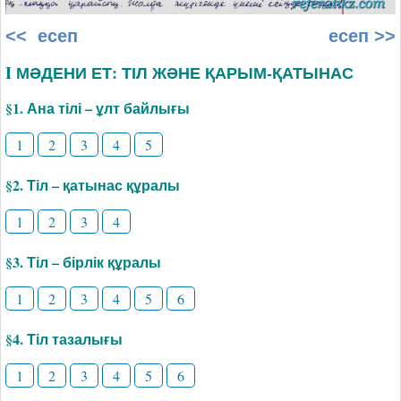
<< есеп
есеп >>
I МӘДЕНИ ЕТ: ТІЛ ЖӘНЕ ҚАРЫМ-ҚАТЫНАС
§1. Ана тілі – ұлт байлығы
1
2
3
4
5
§2. Тіл – қатынас құралы
1
2
3
4
§3. Тіл – бірлік құралы
1
2
3
4
5
6
§4. Тіл тазалығы
1
2
3
4
5
6