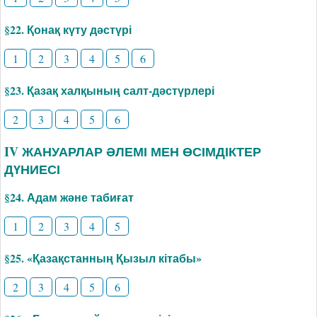
§22. Қонақ күту дәстүрі
1
2
3
4
5
6
§23. Қазақ халқының салт-дәстүрлері
2
3
4
5
6
IV ЖАНУАРЛАР ӘЛЕМІ МЕН ӨСІМДІКТЕР
ДҮНИЕСІ
§24. Адам және табиғат
1
2
3
4
5
§25. «Қазақстанның Қызыл кітабы»
2
3
4
5
6