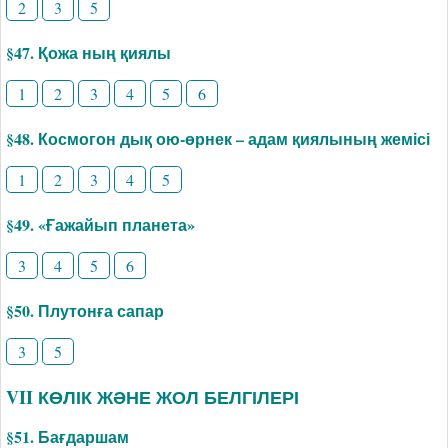
2
3
5
§47. Қожа ның қиялы
1
2
3
4
5
6
§48. Космогон дық ою-өрнек – адам қиялының жемісі
1
2
3
4
5
§49. «Ғажайып планета»
3
4
5
6
§50. Плутонға сапар
3
5
VII КӨЛІК ЖӘНЕ ЖОЛ БЕЛГІЛЕРІ
§51. Бағдаршам