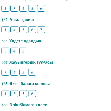
1
3
4
5
6
§62. Асыл қасиет
1
4
5
6
7
§63. Уәдеге адалдық
3
4
5
§64. Жауынгердің тұлғасы
3
4
5
6
§65. Әке – балаға сыншы
1
3
5
6
§66. Әлін білмеген әлек