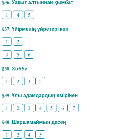
§36. Уақыт алтыннан қымбат
1
4
5
§37. Үйірменің үйретері көп
1
2
3
5
6
§38. Хобби
1
2
3
5
§39. Ұлы адамдардың өмірінен
1
2
3
4
5
6
7
§40. Шаршамаймын десең
1
2
4
5