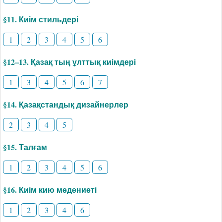
§11. Киім стильдері
1
2
3
4
5
6
§12–13. Қазақ тың ұлттық киімдері
1
3
4
5
6
7
§14. Қазақстандық дизайнерлер
2
3
4
5
§15. Талғам
1
2
3
4
5
6
§16. Киім кию мәдениеті
1
2
3
4
6