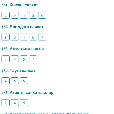
§81. Қысқы саяхат
2
3
4
5
6
§82. Елордаға саяхат
1
3
4
6
7
§83. Алматыға саяхат
3
4
5
7
§84. Тауға саяхат
4
5
6
§85. Атақты саяхатшылар
2
4
5