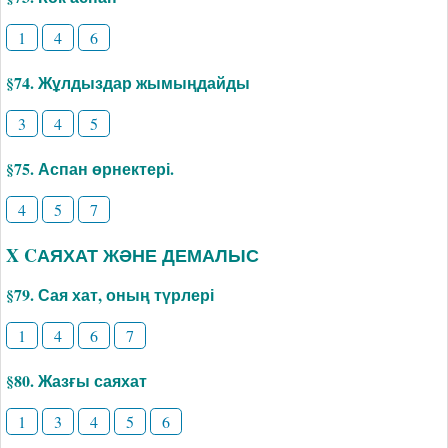
1
4
6
§74. Жұлдыздар жымыңдайды
3
4
5
§75. Аспан өрнектері.
4
5
7
X CАЯХАТ ЖӘНЕ ДЕМАЛЫС
§79. Сая хат, оның түрлері
1
4
6
7
§80. Жазғы саяхат
1
3
4
5
6