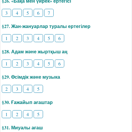
§26. «Бақа мен үйрек» ертегісі
3
4
5
6
7
§27. Жан-жануарлар туралы ертегілер
1
2
3
4
5
6
§28. Адам және жыртқыш аң
1
2
3
4
5
6
§29. Өсімдік және музыка
2
3
4
5
§30. Ғажайып ағаштар
1
2
4
5
§31. Миуалы ағаш