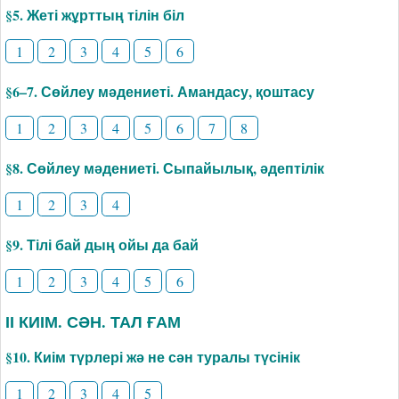
§5. Жеті жұрттың тілін біл
1
2
3
4
5
6
§6–7. Сөйлеу мәдениеті. Амандасу, қоштасу
1
2
3
4
5
6
7
8
§8. Сөйлеу мәдениеті. Сыпайылық, әдептілік
1
2
3
4
§9. Тілі бай дың ойы да бай
1
2
3
4
5
6
ІІ КИІМ. СӘН. ТАЛ ҒАМ
§10. Киім түрлері жә не сән туралы түсінік
1
2
3
4
5