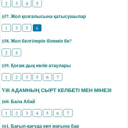
2
3
4
5
§57. Жол қозғалысына қатысушылар
1
3
5
6
§58. Жол белгілерін білеміз бе?
2
4
§59. Қоғам дық көлік атаулары
1
2
3
5
6
7
VІІІ АДАМНЫҢ СЫРТ КЕЛБЕТІ МЕН МІНЕЗІ
§60. Бала Абай
1
2
3
4
5
6
7
§61. Бағып-қағуда көп мағына бар