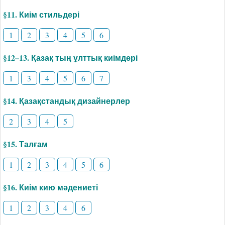
§11. Киім стильдері
1
2
3
4
5
6
§12–13. Қазақ тың ұлттық киімдері
1
3
4
5
6
7
§14. Қазақстандық дизайнерлер
2
3
4
5
§15. Талғам
1
2
3
4
5
6
§16. Киім кию мәдениеті
1
2
3
4
6