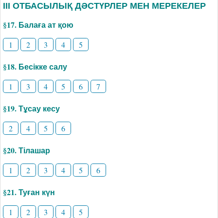
ІІІ ОТБАСЫЛЫҚ ДӘСТҮРЛЕР МЕН МЕРЕКЕЛЕР
§17. Балаға ат қою
1
2
3
4
5
§18. Бесікке салу
1
3
4
5
6
7
§19. Тұсау кесу
2
4
5
6
§20. Тілашар
1
2
3
4
5
6
§21. Туған күн
1
2
3
4
5