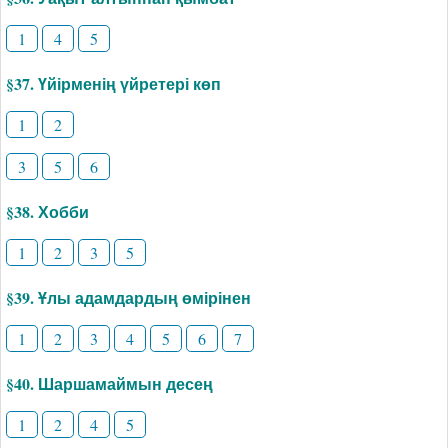
1
4
5
§37. Үйірменің үйретері көп
1
2
3
5
6
§38. Хобби
1
2
3
5
§39. Ұлы адамдардың өмірінен
1
2
3
4
5
6
7
§40. Шаршамаймын десең
1
2
4
5