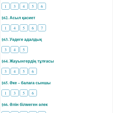
1
3
4
5
6
§62. Асыл қасиет
1
4
5
6
7
§63. Уәдеге адалдық
3
4
5
§64. Жауынгердің тұлғасы
3
4
5
6
§65. Әке – балаға сыншы
1
3
5
6
§66. Әлін білмеген әлек