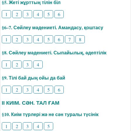
§5. Жеті жұрттың тілін біл
1
2
3
4
5
6
§6–7. Сөйлеу мәдениеті. Амандасу, қоштасу
1
2
3
4
5
6
7
8
§8. Сөйлеу мәдениеті. Сыпайылық, әдептілік
1
2
3
4
§9. Тілі бай дың ойы да бай
1
2
3
4
5
6
ІІ КИІМ. СӘН. ТАЛ ҒАМ
§10. Киім түрлері жә не сән туралы түсінік
1
2
3
4
5