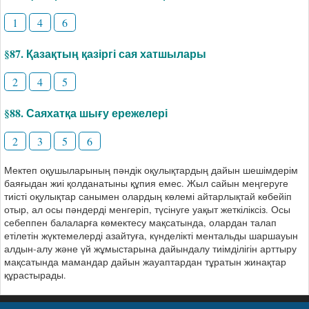
1
4
6
§87. Қазақтың қазіргі сая хатшылары
2
4
5
§88. Саяхатқа шығу ережелері
2
3
5
6
Мектеп оқушыларының пәндік оқулықтардың дайын шешімдерім
баяғыдан жиі қолданатыны құпия емес. Жыл сайын меңгеруге
тиісті оқулықтар санымен олардың көлемі айтарлықтай көбейіп
отыр, ал осы пәндерді менгеріп, түсінуге уақыт жеткіліксіз. Осы
себеппен балаларға көмектесу мақсатында, олардан талап
етілетін жүктемелерді азайтуға, күнделікті ментальды шаршауын
алдын-алу және үй жұмыстарына дайындалу тиімділігін арттыру
мақсатында мамандар дайын жауаптардан тұратын жинақтар
құрастырады.