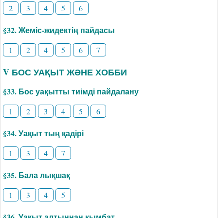
2
3
4
5
6
§32. Жеміс-жидектің пайдасы
1
2
4
5
6
7
V БОС УАҚЫТ ЖӘНЕ ХОББИ
§33. Бос уақытты тиімді пайдалану
1
2
3
4
5
6
§34. Уақыт тың қадірі
1
3
4
7
§35. Бала лықшақ
1
3
4
5
§36. Уақыт алтыннан қымбат