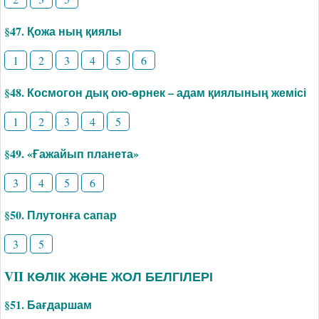
§47. Қожа ның қиялы
1
2
3
4
5
6
§48. Космогон дық ою-өрнек – адам қиялының жемісі
1
2
3
4
5
§49. «Ғажайып планета»
3
4
5
6
§50. Плутонға сапар
3
5
VII КӨЛІК ЖӘНЕ ЖОЛ БЕЛГІЛЕРІ
§51. Бағдаршам