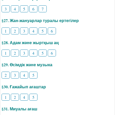
3
4
5
6
7
§27. Жан-жануарлар туралы ертегілер
1
2
3
4
5
6
§28. Адам және жыртқыш аң
1
2
3
4
5
6
§29. Өсімдік және музыка
2
3
4
5
§30. Ғажайып ағаштар
1
2
4
5
§31. Миуалы ағаш