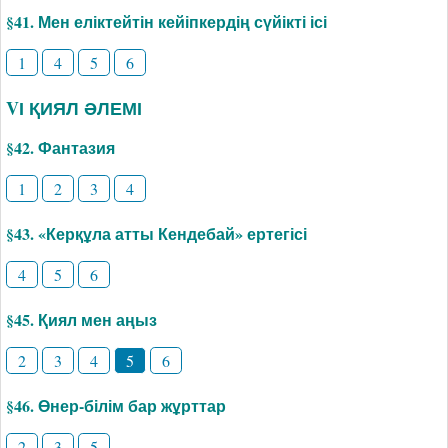
§41. Мен еліктейтін кейіпкердің сүйікті ісі
1
4
5
6
VІ ҚИЯЛ ӘЛЕМІ
§42. Фантазия
1
2
3
4
§43. «Керқұла атты Кендебай» ертегісі
4
5
6
§45. Қиял мен аңыз
2
3
4
5
6
§46. Өнер-білім бар жұрттар
2
3
5