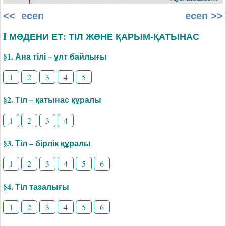
<< есеп
есеп >>
I МӘДЕНИ ЕТ: ТІЛ ЖӘНЕ ҚАРЫМ-ҚАТЫНАС
§1. Ана тілі – ұлт байлығы
1
2
3
4
5
§2. Тіл – қатынас құралы
1
2
3
4
§3. Тіл – бірлік құралы
1
2
3
4
5
6
§4. Тіл тазалығы
1
2
3
4
5
6