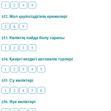
1
2
3
5
§52. Жол қауіпсіздігінің ережелері
2
4
5
§53. Көліктің пайда болу тарихы
1
2
3
5
§54. Қазіргі кездегі автокөлік түрлері
1
2
3
4
5
§55. Су көліктері
1
3
4
5
6
§56. Әуе көліктері