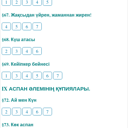
1
2
3
4
5
§67. Жақсыдан үйрен, жаманнан жирен!
4
5
6
7
§68. Күш атасы
2
3
4
6
§69. Кейіпкер бейнесі
1
3
4
5
6
7
IX АСПАН ӘЛЕМІНІҢ ҚҰПИЯЛАРЫ.
§72. Ай мен Күн
2
3
4
6
7
§73. Көк аспан