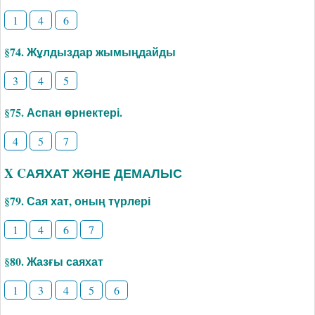
1
4
6
§74. Жұлдыздар жымыңдайды
3
4
5
§75. Аспан өрнектері.
4
5
7
X CАЯХАТ ЖӘНЕ ДЕМАЛЫС
§79. Сая хат, оның түрлері
1
4
6
7
§80. Жазғы саяхат
1
3
4
5
6