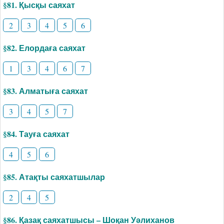
§81. Қысқы саяхат
2
3
4
5
6
§82. Елордаға саяхат
1
3
4
6
7
§83. Алматыға саяхат
3
4
5
7
§84. Тауға саяхат
4
5
6
§85. Атақты саяхатшылар
2
4
5
§86. Қазақ саяхатшысы – Шоқан Уәлиханов