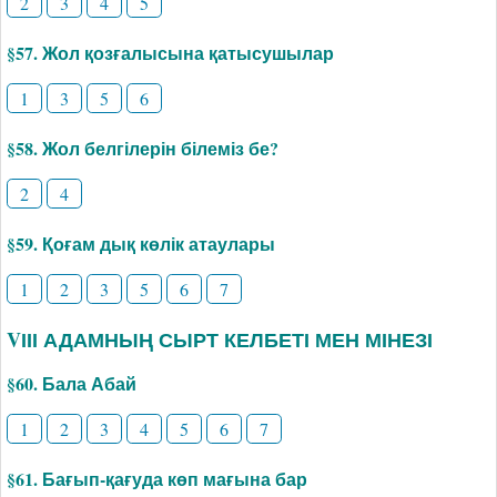
2
3
4
5
§57. Жол қозғалысына қатысушылар
1
3
5
6
§58. Жол белгілерін білеміз бе?
2
4
§59. Қоғам дық көлік атаулары
1
2
3
5
6
7
VІІІ АДАМНЫҢ СЫРТ КЕЛБЕТІ МЕН МІНЕЗІ
§60. Бала Абай
1
2
3
4
5
6
7
§61. Бағып-қағуда көп мағына бар