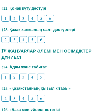
§22. Қонақ күту дәстүрі
1
2
3
4
5
6
§23. Қазақ халқының салт-дәстүрлері
2
3
4
5
6
IV ЖАНУАРЛАР ӘЛЕМІ МЕН ӨСІМДІКТЕР
ДҮНИЕСІ
§24. Адам және табиғат
1
2
3
4
5
§25. «Қазақстанның Қызыл кітабы»
2
3
4
5
6
§26. «Бақа мен үйрек» ертегісі