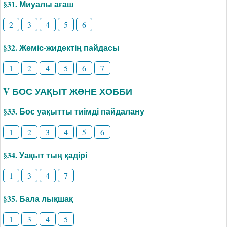
§31. Миуалы ағаш
2
3
4
5
6
§32. Жеміс-жидектің пайдасы
1
2
4
5
6
7
V БОС УАҚЫТ ЖӘНЕ ХОББИ
§33. Бос уақытты тиімді пайдалану
1
2
3
4
5
6
§34. Уақыт тың қадірі
1
3
4
7
§35. Бала лықшақ
1
3
4
5