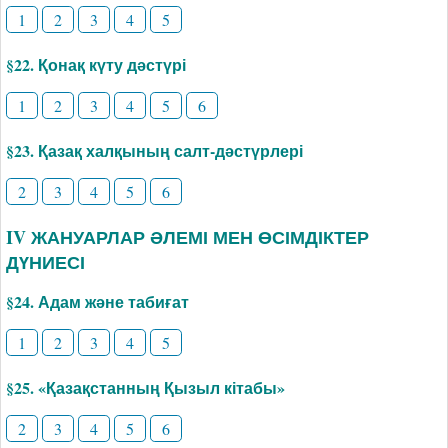
1
2
3
4
5
§22. Қонақ күту дәстүрі
1
2
3
4
5
6
§23. Қазақ халқының салт-дәстүрлері
2
3
4
5
6
IV ЖАНУАРЛАР ӘЛЕМІ МЕН ӨСІМДІКТЕР
ДҮНИЕСІ
§24. Адам және табиғат
1
2
3
4
5
§25. «Қазақстанның Қызыл кітабы»
2
3
4
5
6