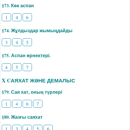
§73. Көк аспан
1
4
6
§74. Жұлдыздар жымыңдайды
3
4
5
§75. Аспан өрнектері.
4
5
7
X CАЯХАТ ЖӘНЕ ДЕМАЛЫС
§79. Сая хат, оның түрлері
1
4
6
7
§80. Жазғы саяхат
1
3
4
5
6