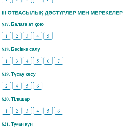
ІІІ ОТБАСЫЛЫҚ ДӘСТҮРЛЕР МЕН МЕРЕКЕЛЕР
§17. Балаға ат қою
1
2
3
4
5
§18. Бесікке салу
1
3
4
5
6
7
§19. Тұсау кесу
2
4
5
6
§20. Тілашар
1
2
3
4
5
6
§21. Туған күн