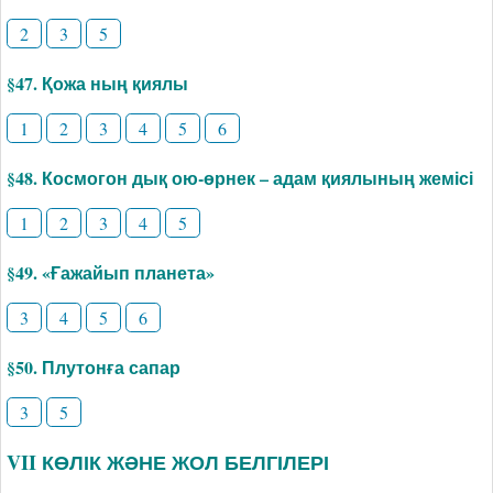
2
3
5
§47. Қожа ның қиялы
1
2
3
4
5
6
§48. Космогон дық ою-өрнек – адам қиялының жемісі
1
2
3
4
5
§49. «Ғажайып планета»
3
4
5
6
§50. Плутонға сапар
3
5
VII КӨЛІК ЖӘНЕ ЖОЛ БЕЛГІЛЕРІ