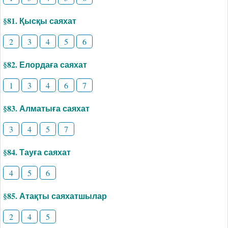
§81. Қысқы саяхат
2
3
4
5
6
§82. Елордаға саяхат
1
3
4
6
7
§83. Алматыға саяхат
3
4
5
7
§84. Тауға саяхат
4
5
6
§85. Атақты саяхатшылар
2
4
5