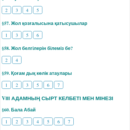
2
3
4
5
§57. Жол қозғалысына қатысушылар
1
3
5
6
§58. Жол белгілерін білеміз бе?
2
4
§59. Қоғам дық көлік атаулары
1
2
3
5
6
7
VІІІ АДАМНЫҢ СЫРТ КЕЛБЕТІ МЕН МІНЕЗІ
§60. Бала Абай
1
2
3
4
5
6
7