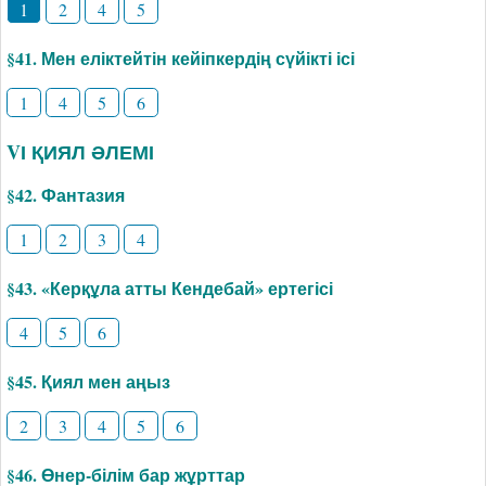
1
2
4
5
§41. Мен еліктейтін кейіпкердің сүйікті ісі
1
4
5
6
VІ ҚИЯЛ ӘЛЕМІ
§42. Фантазия
1
2
3
4
§43. «Керқұла атты Кендебай» ертегісі
4
5
6
§45. Қиял мен аңыз
2
3
4
5
6
§46. Өнер-білім бар жұрттар