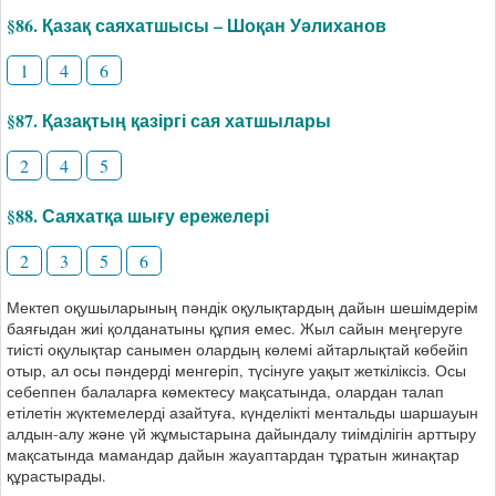
§86. Қазақ саяхатшысы – Шоқан Уәлиханов
1
4
6
§87. Қазақтың қазіргі сая хатшылары
2
4
5
§88. Саяхатқа шығу ережелері
2
3
5
6
Мектеп оқушыларының пәндік оқулықтардың дайын шешімдерім
баяғыдан жиі қолданатыны құпия емес. Жыл сайын меңгеруге
тиісті оқулықтар санымен олардың көлемі айтарлықтай көбейіп
отыр, ал осы пәндерді менгеріп, түсінуге уақыт жеткіліксіз. Осы
себеппен балаларға көмектесу мақсатында, олардан талап
етілетін жүктемелерді азайтуға, күнделікті ментальды шаршауын
алдын-алу және үй жұмыстарына дайындалу тиімділігін арттыру
мақсатында мамандар дайын жауаптардан тұратын жинақтар
құрастырады.