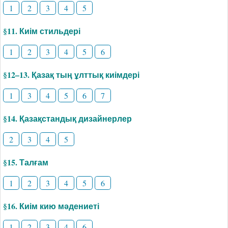
1
2
3
4
5
§11. Киім стильдері
1
2
3
4
5
6
§12–13. Қазақ тың ұлттық киімдері
1
3
4
5
6
7
§14. Қазақстандық дизайнерлер
2
3
4
5
§15. Талғам
1
2
3
4
5
6
§16. Киім кию мәдениеті
1
2
3
4
6