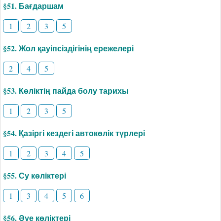
§51. Бағдаршам
1
2
3
5
§52. Жол қауіпсіздігінің ережелері
2
4
5
§53. Көліктің пайда болу тарихы
1
2
3
5
§54. Қазіргі кездегі автокөлік түрлері
1
2
3
4
5
§55. Су көліктері
1
3
4
5
6
§56. Әуе көліктері