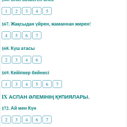
1
2
3
4
5
§67. Жақсыдан үйрен, жаманнан жирен!
4
5
6
7
§68. Күш атасы
2
3
4
6
§69. Кейіпкер бейнесі
1
3
4
5
6
7
IX АСПАН ӘЛЕМІНІҢ ҚҰПИЯЛАРЫ.
§72. Ай мен Күн
2
3
4
6
7