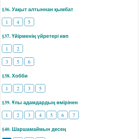
§36. Уақыт алтыннан қымбат
1
4
5
§37. Үйірменің үйретері көп
1
2
3
5
6
§38. Хобби
1
2
3
5
§39. Ұлы адамдардың өмірінен
1
2
3
4
5
6
7
§40. Шаршамаймын десең