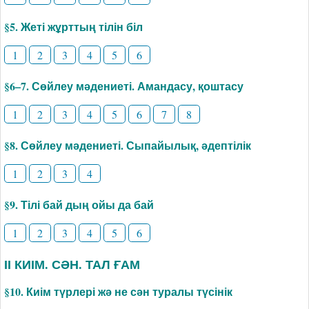
§5. Жеті жұрттың тілін біл
1
2
3
4
5
6
§6–7. Сөйлеу мәдениеті. Амандасу, қоштасу
1
2
3
4
5
6
7
8
§8. Сөйлеу мәдениеті. Сыпайылық, әдептілік
1
2
3
4
§9. Тілі бай дың ойы да бай
1
2
3
4
5
6
ІІ КИІМ. СӘН. ТАЛ ҒАМ
§10. Киім түрлері жә не сән туралы түсінік