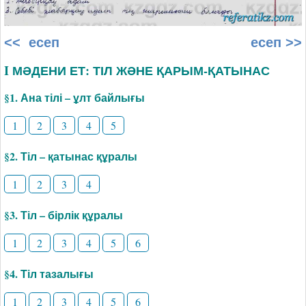
<< есеп
есеп >>
I МӘДЕНИ ЕТ: ТІЛ ЖӘНЕ ҚАРЫМ-ҚАТЫНАС
§1. Ана тілі – ұлт байлығы
1
2
3
4
5
§2. Тіл – қатынас құралы
1
2
3
4
§3. Тіл – бірлік құралы
1
2
3
4
5
6
§4. Тіл тазалығы
1
2
3
4
5
6