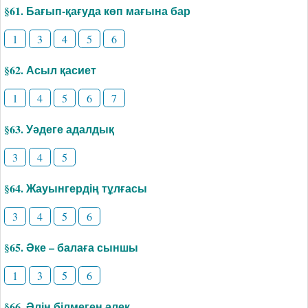
§61. Бағып-қағуда көп мағына бар
1
3
4
5
6
§62. Асыл қасиет
1
4
5
6
7
§63. Уәдеге адалдық
3
4
5
§64. Жауынгердің тұлғасы
3
4
5
6
§65. Әке – балаға сыншы
1
3
5
6
§66. Әлін білмеген әлек