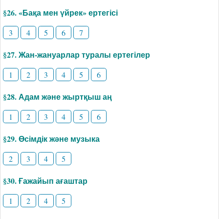
§26. «Бақа мен үйрек» ертегісі
3
4
5
6
7
§27. Жан-жануарлар туралы ертегілер
1
2
3
4
5
6
§28. Адам және жыртқыш аң
1
2
3
4
5
6
§29. Өсімдік және музыка
2
3
4
5
§30. Ғажайып ағаштар
1
2
4
5