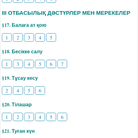
ІІІ ОТБАСЫЛЫҚ ДӘСТҮРЛЕР МЕН МЕРЕКЕЛЕР
§17. Балаға ат қою
1
2
3
4
5
§18. Бесікке салу
1
3
4
5
6
7
§19. Тұсау кесу
2
4
5
6
§20. Тілашар
1
2
3
4
5
6
§21. Туған күн