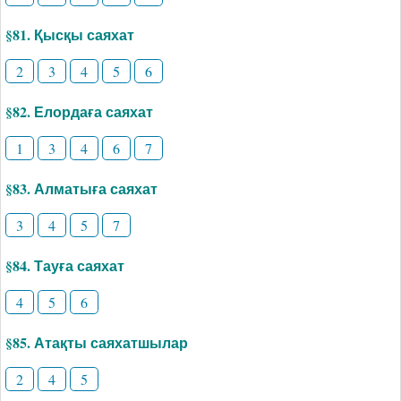
§81. Қысқы саяхат
2
3
4
5
6
§82. Елордаға саяхат
1
3
4
6
7
§83. Алматыға саяхат
3
4
5
7
§84. Тауға саяхат
4
5
6
§85. Атақты саяхатшылар
2
4
5