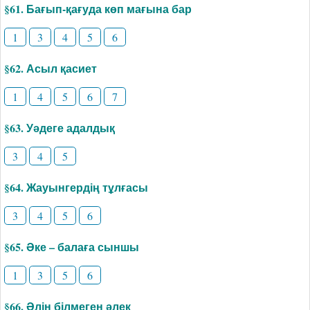
§61. Бағып-қағуда көп мағына бар
1
3
4
5
6
§62. Асыл қасиет
1
4
5
6
7
§63. Уәдеге адалдық
3
4
5
§64. Жауынгердің тұлғасы
3
4
5
6
§65. Әке – балаға сыншы
1
3
5
6
§66. Әлін білмеген әлек