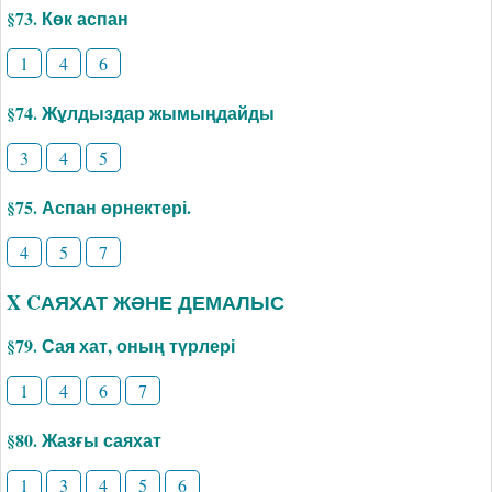
§73. Көк аспан
1
4
6
§74. Жұлдыздар жымыңдайды
3
4
5
§75. Аспан өрнектері.
4
5
7
X CАЯХАТ ЖӘНЕ ДЕМАЛЫС
§79. Сая хат, оның түрлері
1
4
6
7
§80. Жазғы саяхат
1
3
4
5
6