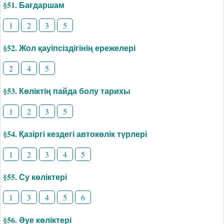
§51. Бағдаршам
1
2
3
5
§52. Жол қауіпсіздігінің ережелері
2
4
5
§53. Көліктің пайда болу тарихы
1
2
3
5
§54. Қазіргі кездегі автокөлік түрлері
1
2
3
4
5
§55. Су көліктері
1
3
4
5
6
§56. Әуе көліктері