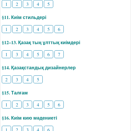
1
2
3
4
5
§11. Киім стильдері
1
2
3
4
5
6
§12–13. Қазақ тың ұлттық киімдері
1
3
4
5
6
7
§14. Қазақстандық дизайнерлер
2
3
4
5
§15. Талғам
1
2
3
4
5
6
§16. Киім кию мәдениеті
1
2
3
4
6