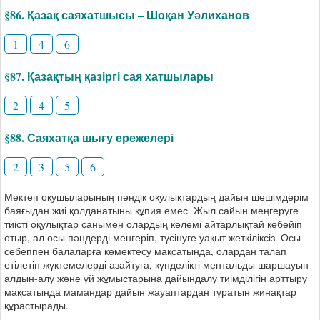
§86. Қазақ саяхатшысы – Шоқан Уәлиханов
1
4
6
§87. Қазақтың қазіргі сая хатшылары
2
4
5
§88. Саяхатқа шығу ережелері
2
3
5
6
Мектеп оқушыларының пәндік оқулықтардың дайын шешімдерім
баяғыдан жиі қолданатыны құпия емес. Жыл сайын меңгеруге
тиісті оқулықтар санымен олардың көлемі айтарлықтай көбейіп
отыр, ал осы пәндерді менгеріп, түсінуге уақыт жеткіліксіз. Осы
себеппен балаларға көмектесу мақсатында, олардан талап
етілетін жүктемелерді азайтуға, күнделікті ментальды шаршауын
алдын-алу және үй жұмыстарына дайындалу тиімділігін арттыру
мақсатында мамандар дайын жауаптардан тұратын жинақтар
құрастырады.