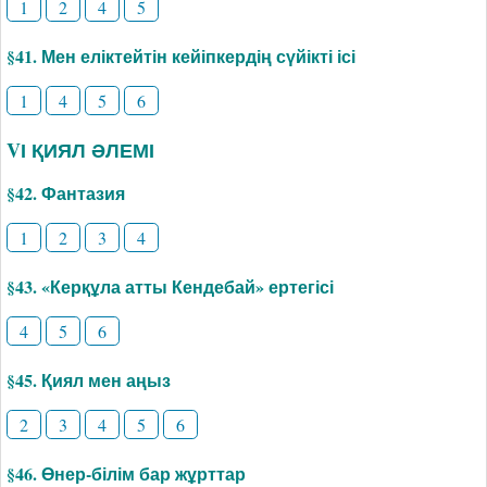
1
2
4
5
§41. Мен еліктейтін кейіпкердің сүйікті ісі
1
4
5
6
VІ ҚИЯЛ ӘЛЕМІ
§42. Фантазия
1
2
3
4
§43. «Керқұла атты Кендебай» ертегісі
4
5
6
§45. Қиял мен аңыз
2
3
4
5
6
§46. Өнер-білім бар жұрттар