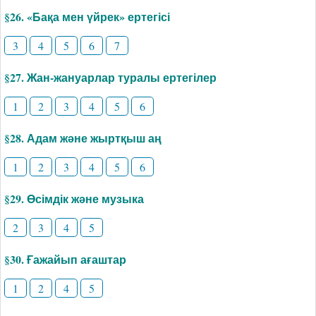
§26. «Бақа мен үйрек» ертегісі
3
4
5
6
7
§27. Жан-жануарлар туралы ертегілер
1
2
3
4
5
6
§28. Адам және жыртқыш аң
1
2
3
4
5
6
§29. Өсімдік және музыка
2
3
4
5
§30. Ғажайып ағаштар
1
2
4
5