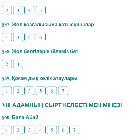
2
3
4
5
§57. Жол қозғалысына қатысушылар
1
3
5
6
§58. Жол белгілерін білеміз бе?
2
4
§59. Қоғам дық көлік атаулары
1
2
3
5
6
7
VІІІ АДАМНЫҢ СЫРТ КЕЛБЕТІ МЕН МІНЕЗІ
§60. Бала Абай
1
2
3
4
5
6
7