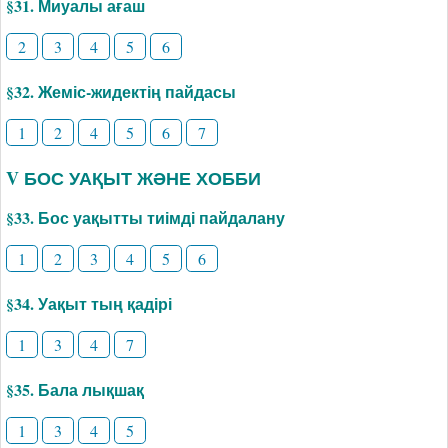
§31. Миуалы ағаш
2
3
4
5
6
§32. Жеміс-жидектің пайдасы
1
2
4
5
6
7
V БОС УАҚЫТ ЖӘНЕ ХОББИ
§33. Бос уақытты тиімді пайдалану
1
2
3
4
5
6
§34. Уақыт тың қадірі
1
3
4
7
§35. Бала лықшақ
1
3
4
5