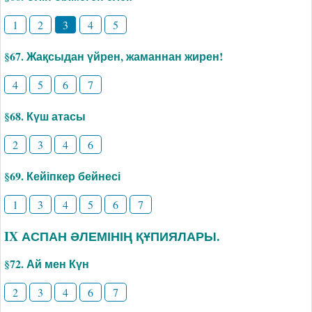
1
2
3
4
5
§67. Жақсыдан үйрен, жаманнан жирен!
4
5
6
7
§68. Күш атасы
2
3
4
6
§69. Кейіпкер бейнесі
1
3
4
5
6
7
IX АСПАН ӘЛЕМІНІҢ ҚҰПИЯЛАРЫ.
§72. Ай мен Күн
2
3
4
6
7