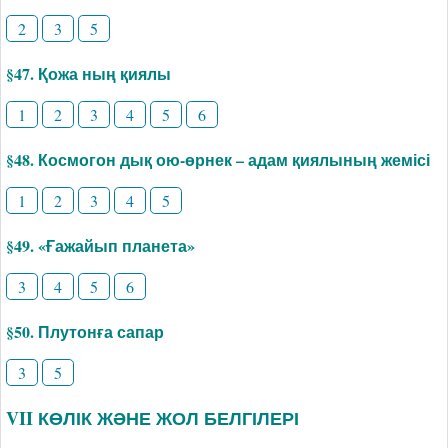
2
3
5
§47. Қожа ның қиялы
1
2
3
4
5
6
§48. Космогон дық ою-өрнек – адам қиялының жемісі
1
2
3
4
5
§49. «Ғажайып планета»
3
4
5
6
§50. Плутонға сапар
3
5
VII КӨЛІК ЖӘНЕ ЖОЛ БЕЛГІЛЕРІ