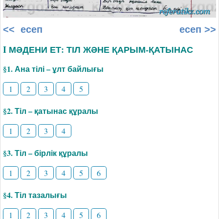
<< есеп
есеп >>
I МӘДЕНИ ЕТ: ТІЛ ЖӘНЕ ҚАРЫМ-ҚАТЫНАС
§1. Ана тілі – ұлт байлығы
1
2
3
4
5
§2. Тіл – қатынас құралы
1
2
3
4
§3. Тіл – бірлік құралы
1
2
3
4
5
6
§4. Тіл тазалығы
1
2
3
4
5
6