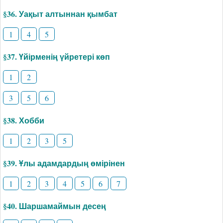
§36. Уақыт алтыннан қымбат
1
4
5
§37. Үйірменің үйретері көп
1
2
3
5
6
§38. Хобби
1
2
3
5
§39. Ұлы адамдардың өмірінен
1
2
3
4
5
6
7
§40. Шаршамаймын десең