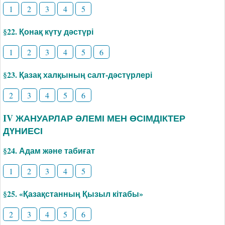
1
2
3
4
5
§22. Қонақ күту дәстүрі
1
2
3
4
5
6
§23. Қазақ халқының салт-дәстүрлері
2
3
4
5
6
IV ЖАНУАРЛАР ӘЛЕМІ МЕН ӨСІМДІКТЕР
ДҮНИЕСІ
§24. Адам және табиғат
1
2
3
4
5
§25. «Қазақстанның Қызыл кітабы»
2
3
4
5
6