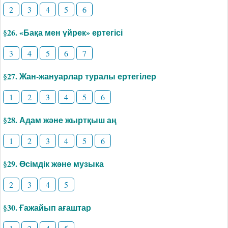
2
3
4
5
6
§26. «Бақа мен үйрек» ертегісі
3
4
5
6
7
§27. Жан-жануарлар туралы ертегілер
1
2
3
4
5
6
§28. Адам және жыртқыш аң
1
2
3
4
5
6
§29. Өсімдік және музыка
2
3
4
5
§30. Ғажайып ағаштар