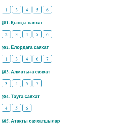
1
3
4
5
6
§81. Қысқы саяхат
2
3
4
5
6
§82. Елордаға саяхат
1
3
4
6
7
§83. Алматыға саяхат
3
4
5
7
§84. Тауға саяхат
4
5
6
§85. Атақты саяхатшылар