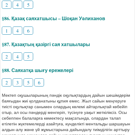
2
4
5
§86. Қазақ саяхатшысы – Шоқан Уәлиханов
1
4
6
§87. Қазақтың қазіргі сая хатшылары
2
4
5
§88. Саяхатқа шығу ережелері
2
3
5
6
Мектеп оқушыларының пәндік оқулықтардың дайын шешімдерім
баяғыдан жиі қолданатыны құпия емес. Жыл сайын меңгеруге
тиісті оқулықтар санымен олардың көлемі айтарлықтай көбейіп
отыр, ал осы пәндерді менгеріп, түсінуге уақыт жеткіліксіз. Осы
себеппен балаларға көмектесу мақсатында, олардан талап
етілетін жүктемелерді азайтуға, күнделікті ментальды шаршауын
алдын-алу және үй жұмыстарына дайындалу тиімділігін арттыру