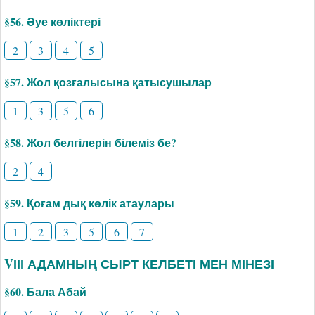
§56. Әуе көліктері
2
3
4
5
§57. Жол қозғалысына қатысушылар
1
3
5
6
§58. Жол белгілерін білеміз бе?
2
4
§59. Қоғам дық көлік атаулары
1
2
3
5
6
7
VІІІ АДАМНЫҢ СЫРТ КЕЛБЕТІ МЕН МІНЕЗІ
§60. Бала Абай