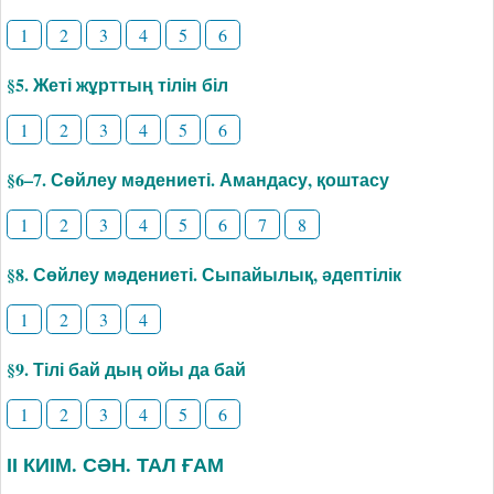
1
2
3
4
5
6
§5. Жеті жұрттың тілін біл
1
2
3
4
5
6
§6–7. Сөйлеу мәдениеті. Амандасу, қоштасу
1
2
3
4
5
6
7
8
§8. Сөйлеу мәдениеті. Сыпайылық, әдептілік
1
2
3
4
§9. Тілі бай дың ойы да бай
1
2
3
4
5
6
ІІ КИІМ. СӘН. ТАЛ ҒАМ