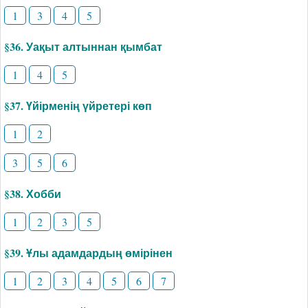
1
3
4
5
§36. Уақыт алтыннан қымбат
1
4
5
§37. Үйірменің үйретері көп
1
2
3
5
6
§38. Хобби
1
2
3
5
§39. Ұлы адамдардың өмірінен
1
2
3
4
5
6
7