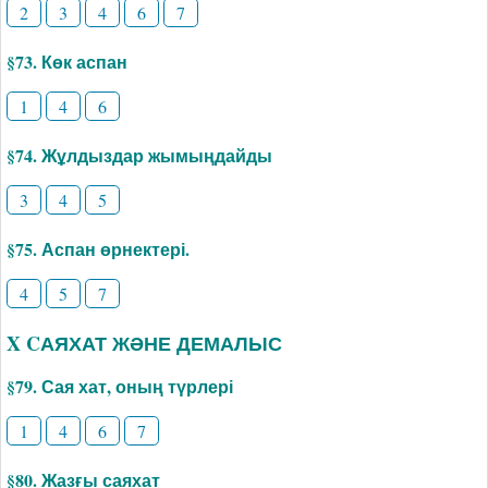
2
3
4
6
7
§73. Көк аспан
1
4
6
§74. Жұлдыздар жымыңдайды
3
4
5
§75. Аспан өрнектері.
4
5
7
X CАЯХАТ ЖӘНЕ ДЕМАЛЫС
§79. Сая хат, оның түрлері
1
4
6
7
§80. Жазғы саяхат