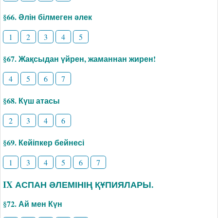
§66. Әлін білмеген әлек
1
2
3
4
5
§67. Жақсыдан үйрен, жаманнан жирен!
4
5
6
7
§68. Күш атасы
2
3
4
6
§69. Кейіпкер бейнесі
1
3
4
5
6
7
IX АСПАН ӘЛЕМІНІҢ ҚҰПИЯЛАРЫ.
§72. Ай мен Күн