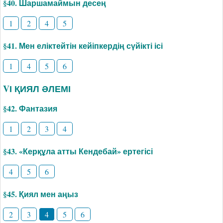
§40. Шаршамаймын десең
1
2
4
5
§41. Мен еліктейтін кейіпкердің сүйікті ісі
1
4
5
6
VІ ҚИЯЛ ӘЛЕМІ
§42. Фантазия
1
2
3
4
§43. «Керқұла атты Кендебай» ертегісі
4
5
6
§45. Қиял мен аңыз
2
3
4
5
6