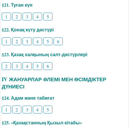
§21. Туған күн
1
2
3
4
5
§22. Қонақ күту дәстүрі
1
2
3
4
5
6
§23. Қазақ халқының салт-дәстүрлері
2
3
4
5
6
IV ЖАНУАРЛАР ӘЛЕМІ МЕН ӨСІМДІКТЕР
ДҮНИЕСІ
§24. Адам және табиғат
1
2
3
4
5
§25. «Қазақстанның Қызыл кітабы»