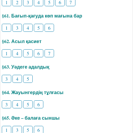
1
2
3
4
5
6
7
§61. Бағып-қағуда көп мағына бар
1
3
4
5
6
§62. Асыл қасиет
1
4
5
6
7
§63. Уәдеге адалдық
3
4
5
§64. Жауынгердің тұлғасы
3
4
5
6
§65. Әке – балаға сыншы
1
3
5
6