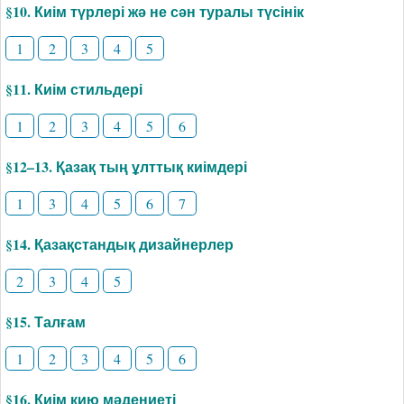
§10. Киім түрлері жә не сән туралы түсінік
1
2
3
4
5
§11. Киім стильдері
1
2
3
4
5
6
§12–13. Қазақ тың ұлттық киімдері
1
3
4
5
6
7
§14. Қазақстандық дизайнерлер
2
3
4
5
§15. Талғам
1
2
3
4
5
6
§16. Киім кию мәдениеті