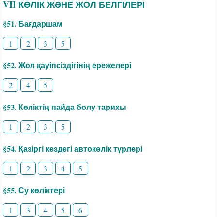
VII КӨЛІК ЖӘНЕ ЖОЛ БЕЛГІЛЕРІ
§51. Бағдаршам
1
2
3
5
§52. Жол қауіпсіздігінің ережелері
2
4
5
§53. Көліктің пайда болу тарихы
1
2
3
5
§54. Қазіргі кездегі автокөлік түрлері
1
2
3
4
5
§55. Су көліктері
1
3
4
5
6