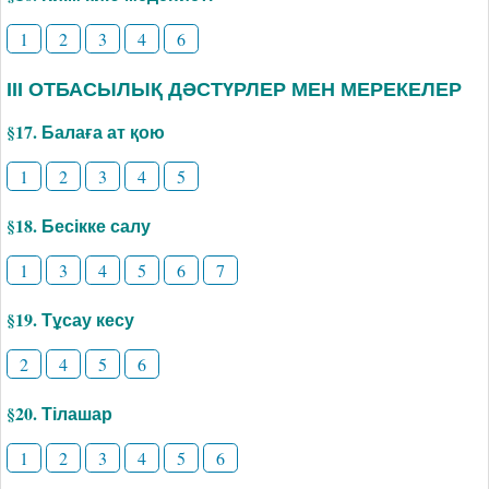
1
2
3
4
6
ІІІ ОТБАСЫЛЫҚ ДӘСТҮРЛЕР МЕН МЕРЕКЕЛЕР
§17. Балаға ат қою
1
2
3
4
5
§18. Бесікке салу
1
3
4
5
6
7
§19. Тұсау кесу
2
4
5
6
§20. Тілашар
1
2
3
4
5
6