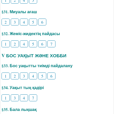
1
2
4
5
§31. Миуалы ағаш
2
3
4
5
6
§32. Жеміс-жидектің пайдасы
1
2
4
5
6
7
V БОС УАҚЫТ ЖӘНЕ ХОББИ
§33. Бос уақытты тиімді пайдалану
1
2
3
4
5
6
§34. Уақыт тың қадірі
1
3
4
7
§35. Бала лықшақ