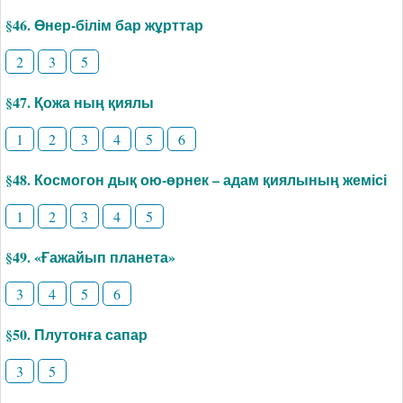
§46. Өнер-білім бар жұрттар
2
3
5
§47. Қожа ның қиялы
1
2
3
4
5
6
§48. Космогон дық ою-өрнек – адам қиялының жемісі
1
2
3
4
5
§49. «Ғажайып планета»
3
4
5
6
§50. Плутонға сапар
3
5