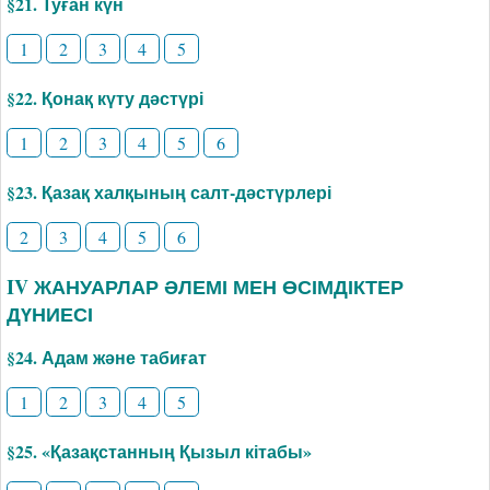
§21. Туған күн
1
2
3
4
5
§22. Қонақ күту дәстүрі
1
2
3
4
5
6
§23. Қазақ халқының салт-дәстүрлері
2
3
4
5
6
IV ЖАНУАРЛАР ӘЛЕМІ МЕН ӨСІМДІКТЕР
ДҮНИЕСІ
§24. Адам және табиғат
1
2
3
4
5
§25. «Қазақстанның Қызыл кітабы»