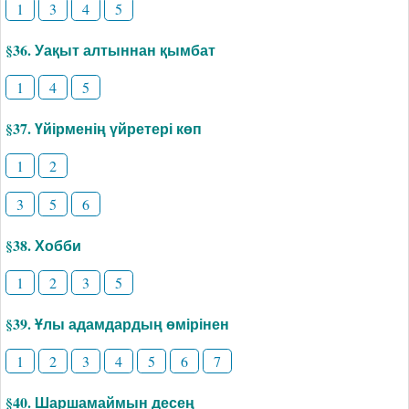
1
3
4
5
§36. Уақыт алтыннан қымбат
1
4
5
§37. Үйірменің үйретері көп
1
2
3
5
6
§38. Хобби
1
2
3
5
§39. Ұлы адамдардың өмірінен
1
2
3
4
5
6
7
§40. Шаршамаймын десең