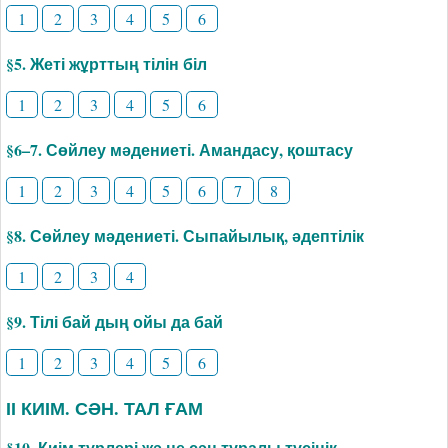
1
2
3
4
5
6
§5. Жеті жұрттың тілін біл
1
2
3
4
5
6
§6–7. Сөйлеу мәдениеті. Амандасу, қоштасу
1
2
3
4
5
6
7
8
§8. Сөйлеу мәдениеті. Сыпайылық, әдептілік
1
2
3
4
§9. Тілі бай дың ойы да бай
1
2
3
4
5
6
ІІ КИІМ. СӘН. ТАЛ ҒАМ
§10. Киім түрлері жә не сән туралы түсінік