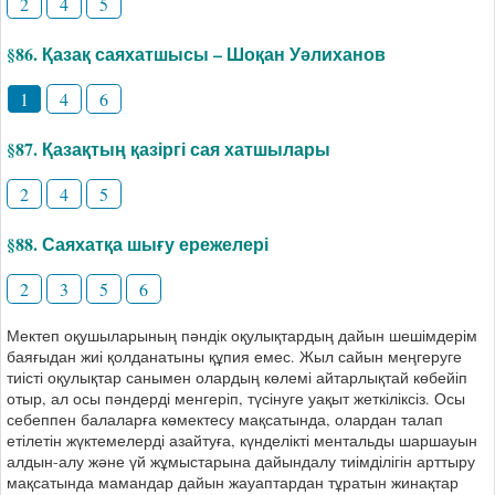
2
4
5
§86. Қазақ саяхатшысы – Шоқан Уәлиханов
1
4
6
§87. Қазақтың қазіргі сая хатшылары
2
4
5
§88. Саяхатқа шығу ережелері
2
3
5
6
Мектеп оқушыларының пәндік оқулықтардың дайын шешімдерім
баяғыдан жиі қолданатыны құпия емес. Жыл сайын меңгеруге
тиісті оқулықтар санымен олардың көлемі айтарлықтай көбейіп
отыр, ал осы пәндерді менгеріп, түсінуге уақыт жеткіліксіз. Осы
себеппен балаларға көмектесу мақсатында, олардан талап
етілетін жүктемелерді азайтуға, күнделікті ментальды шаршауын
алдын-алу және үй жұмыстарына дайындалу тиімділігін арттыру
мақсатында мамандар дайын жауаптардан тұратын жинақтар