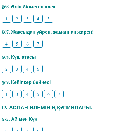
§66. Әлін білмеген әлек
1
2
3
4
5
§67. Жақсыдан үйрен, жаманнан жирен!
4
5
6
7
§68. Күш атасы
2
3
4
6
§69. Кейіпкер бейнесі
1
3
4
5
6
7
IX АСПАН ӘЛЕМІНІҢ ҚҰПИЯЛАРЫ.
§72. Ай мен Күн
2
3
4
6
7