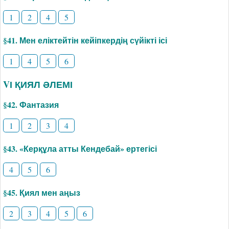
1
2
4
5
§41. Мен еліктейтін кейіпкердің сүйікті ісі
1
4
5
6
VІ ҚИЯЛ ӘЛЕМІ
§42. Фантазия
1
2
3
4
§43. «Керқұла атты Кендебай» ертегісі
4
5
6
§45. Қиял мен аңыз
2
3
4
5
6