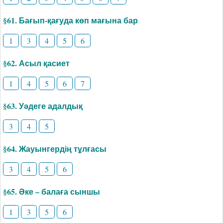
§61. Бағып-қағуда көп мағына бар
1
3
4
5
6
§62. Асыл қасиет
1
4
5
6
7
§63. Уәдеге адалдық
3
4
5
§64. Жауынгердің тұлғасы
3
4
5
6
§65. Әке – балаға сыншы
1
3
5
6