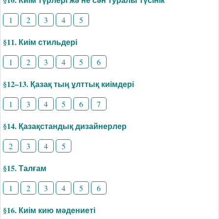
1
2
3
4
5
§11. Киім стильдері
1
2
3
4
5
6
§12–13. Қазақ тың ұлттық киімдері
1
3
4
5
6
7
§14. Қазақстандық дизайнерлер
2
3
4
5
§15. Талғам
1
2
3
4
5
6
§16. Киім кию мәдениеті