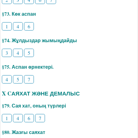
§73. Көк аспан
1
4
6
§74. Жұлдыздар жымыңдайды
3
4
5
§75. Аспан өрнектері.
4
5
7
X CАЯХАТ ЖӘНЕ ДЕМАЛЫС
§79. Сая хат, оның түрлері
1
4
6
7
§80. Жазғы саяхат