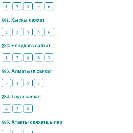
1
3
4
5
6
§81. Қысқы саяхат
2
3
4
5
6
§82. Елордаға саяхат
1
3
4
6
7
§83. Алматыға саяхат
3
4
5
7
§84. Тауға саяхат
4
5
6
§85. Атақты саяхатшылар