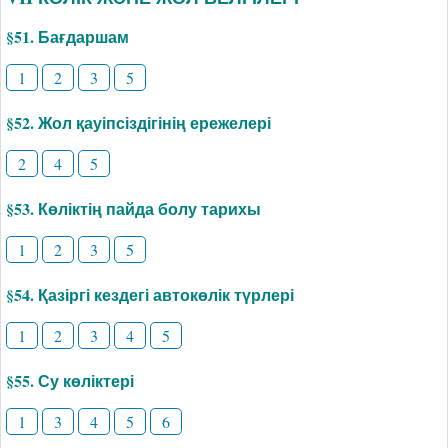
§51. Бағдаршам
1
2
3
5
§52. Жол қауіпсіздігінің ережелері
2
4
5
§53. Көліктің пайда болу тарихы
1
2
3
5
§54. Қазіргі кездегі автокөлік түрлері
1
2
3
4
5
§55. Су көліктері
1
3
4
5
6