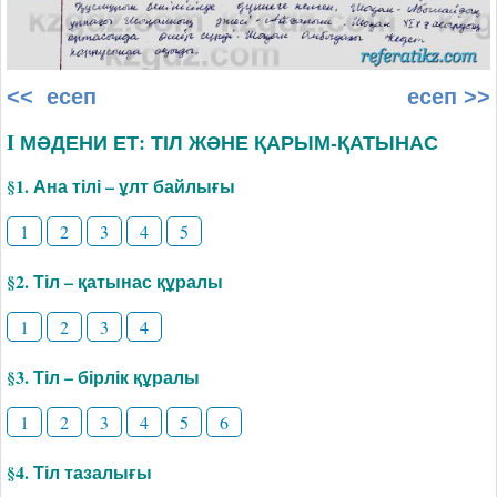
<< есеп
есеп >>
I МӘДЕНИ ЕТ: ТІЛ ЖӘНЕ ҚАРЫМ-ҚАТЫНАС
§1. Ана тілі – ұлт байлығы
1
2
3
4
5
§2. Тіл – қатынас құралы
1
2
3
4
§3. Тіл – бірлік құралы
1
2
3
4
5
6
§4. Тіл тазалығы