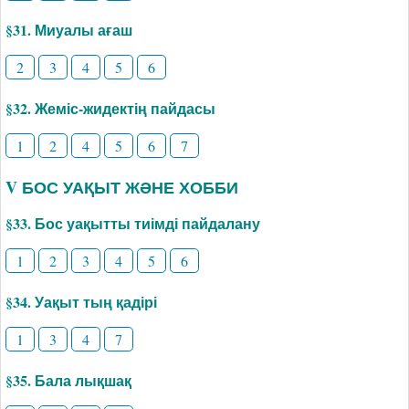
§31. Миуалы ағаш
2
3
4
5
6
§32. Жеміс-жидектің пайдасы
1
2
4
5
6
7
V БОС УАҚЫТ ЖӘНЕ ХОББИ
§33. Бос уақытты тиімді пайдалану
1
2
3
4
5
6
§34. Уақыт тың қадірі
1
3
4
7
§35. Бала лықшақ