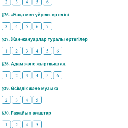
2
3
4
5
6
§26. «Бақа мен үйрек» ертегісі
3
4
5
6
7
§27. Жан-жануарлар туралы ертегілер
1
2
3
4
5
6
§28. Адам және жыртқыш аң
1
2
3
4
5
6
§29. Өсімдік және музыка
2
3
4
5
§30. Ғажайып ағаштар
1
2
4
5