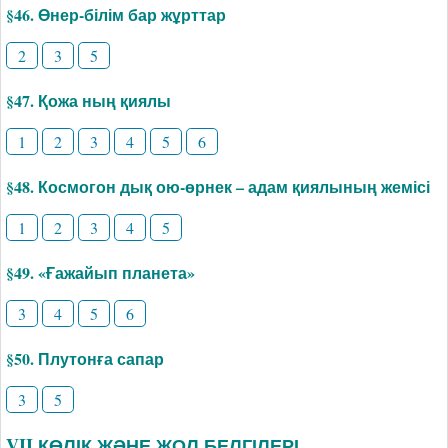
§46. Өнер-білім бар жұрттар
2
3
5
§47. Қожа ның қиялы
1
2
3
4
5
6
§48. Космогон дық ою-өрнек – адам қиялының жемісі
1
2
3
4
5
§49. «Ғажайып планета»
3
4
5
6
§50. Плутонға сапар
3
5
VII КӨЛІК ЖӘНЕ ЖОЛ БЕЛГІЛЕРІ