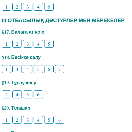
1
2
3
4
6
ІІІ ОТБАСЫЛЫҚ ДӘСТҮРЛЕР МЕН МЕРЕКЕЛЕР
§17. Балаға ат қою
1
2
3
4
5
§18. Бесікке салу
1
3
4
5
6
7
§19. Тұсау кесу
2
4
5
6
§20. Тілашар
1
2
3
4
5
6