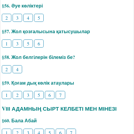
§56. Әуе көліктері
2
3
4
5
§57. Жол қозғалысына қатысушылар
1
3
5
6
§58. Жол белгілерін білеміз бе?
2
4
§59. Қоғам дық көлік атаулары
1
2
3
5
6
7
VІІІ АДАМНЫҢ СЫРТ КЕЛБЕТІ МЕН МІНЕЗІ
§60. Бала Абай
1
2
3
4
5
6
7